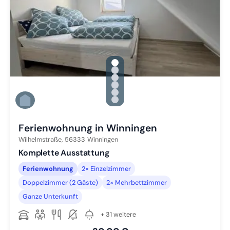
gallery.slide_selector
Zu Slide 1 wechseln
Zu Slide 2 wechseln
Zu Slide 3 wechseln
Zu Slide 4 wechseln
Zu Slide 5 wechseln
Zu Slide 6 wechseln
Ferienwohnung in Winningen
Wilhelmstraße,
56333
Winningen
Komplette Ausstattung
Ferienwohnung
2× Einzelzimmer
Doppelzimmer (2 Gäste)
2× Mehrbettzimmer
Ganze Unterkunft
+ 31 weitere