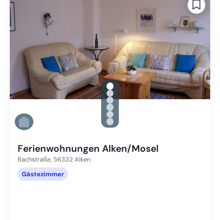
gallery.slide_selector
Zu Slide 1 wechseln
Zu Slide 2 wechseln
Zu Slide 3 wechseln
Zu Slide 4 wechseln
Zu Slide 5 wechseln
Zu Slide 6 wechseln
Ferienwohnungen Alken/Mosel
Bachstraße,
56332
Alken
Gästezimmer