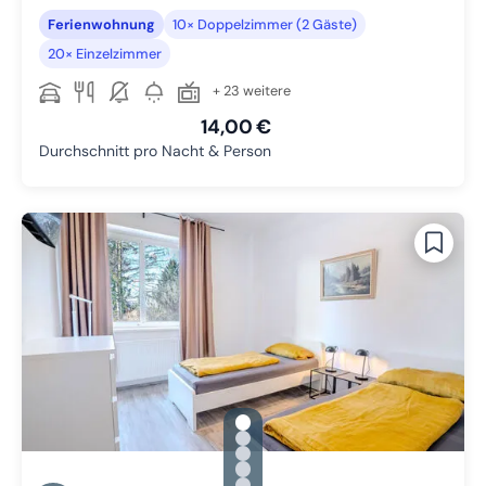
Ferienwohnung
10× Doppelzimmer (2 Gäste)
20× Einzelzimmer
+ 23 weitere
14,00 €
Durchschnitt pro Nacht & Person
gallery.slide_selector
Zu Slide 1 wechseln
Zu Slide 2 wechseln
Zu Slide 3 wechseln