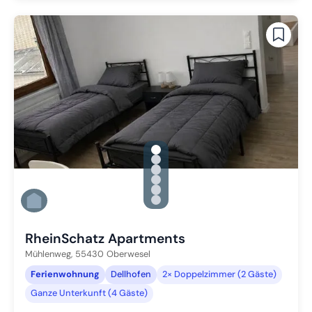
gallery.slide_selector
Zu Slide 1 wechseln
Zu Slide 2 wechseln
Zu Slide 3 wechseln
Zu Slide 4 wechseln
Zu Slide 5 wechseln
Zu Slide 6 wechseln
RheinSchatz Apartments
Mühlenweg,
55430
Oberwesel
Ferienwohnung
Dellhofen
2× Doppelzimmer (2 Gäste)
Ganze Unterkunft (4 Gäste)