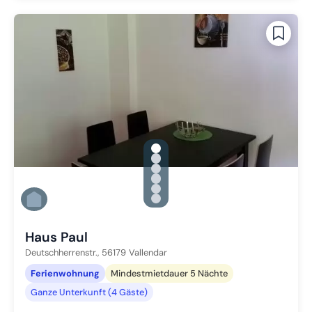
gallery.slide_selector
Zu Slide 1 wechseln
Zu Slide 2 wechseln
Zu Slide 3 wechseln
Zu Slide 4 wechseln
Zu Slide 5 wechseln
Zu Slide 6 wechseln
Haus Paul
Deutschherrenstr.,
56179
Vallendar
Ferienwohnung
Mindestmietdauer 5 Nächte
Ganze Unterkunft (4 Gäste)