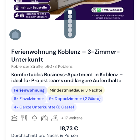
gallery.slide_selector
Zu Slide 1 wechseln
Zu Slide 2 wechseln
Zu Slide 3 wechseln
Zu Slide 4 wechseln
Zu Slide 5 wechseln
Zu Slide 6 wechseln
Ferienwohnung Koblenz – 3-Zimmer-
Unterkunft
Koblenzer Straße,
56073
Koblenz
Komfortables Business-Apartment in Koblenz –
ideal für Projektteams und längere Aufenthalte
Ferienwohnung
Mindestmietdauer 3 Nächte
6× Einzelzimmer
9× Doppelzimmer (2 Gäste)
4× Ganze Unterkünfte (6 Gäste)
+ 17 weitere
18,73 €
Durchschnitt pro Nacht & Person