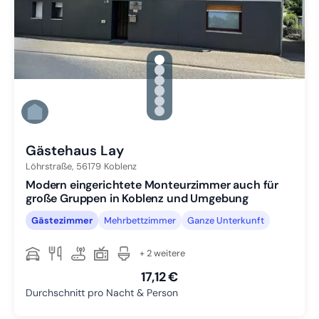
gallery.slide_selector
Zu Slide 1 wechseln
Zu Slide 2 wechseln
Zu Slide 3 wechseln
Zu Slide 4 wechseln
Zu Slide 5 wechseln
Zu Slide 6 wechseln
Gästehaus Lay
Löhrstraße,
56179
Koblenz
Modern eingerichtete Monteurzimmer auch für
große Gruppen in Koblenz und Umgebung
Gästezimmer
Mehrbettzimmer
Ganze Unterkunft
+ 2 weitere
17,12 €
Durchschnitt pro Nacht & Person