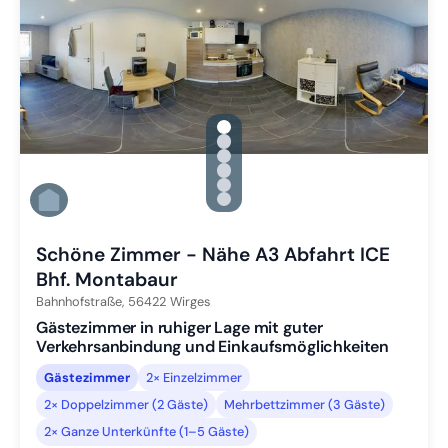
gallery.slide_selector
Zu Slide 1 wechseln
Zu Slide 2 wechseln
Zu Slide 3 wechseln
Zu Slide 4 wechseln
Zu Slide 5 wechseln
Zu Slide 6 wechseln
Schöne Zimmer - Nähe A3 Abfahrt ICE
Bhf. Montabaur
Bahnhofstraße,
56422
Wirges
Gästezimmer in ruhiger Lage mit guter
Verkehrsanbindung und Einkaufsmöglichkeiten
Gästezimmer
2× Einzelzimmer
2× Doppelzimmer (2 Gäste)
Mehrbettzimmer (3 Gäste)
2× Ganze Unterkünfte (1–5 Gäste)