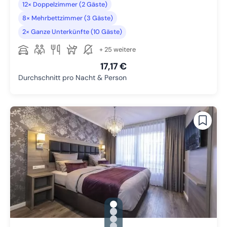
12× Doppelzimmer (2 Gäste)
8× Mehrbettzimmer (3 Gäste)
2× Ganze Unterkünfte (10 Gäste)
+ 25 weitere
17,17 €
Durchschnitt pro Nacht & Person
gallery.slide_selector
Zu Slide 1 wechseln
Zu Slide 2 wechseln
Zu Slide 3 wechseln