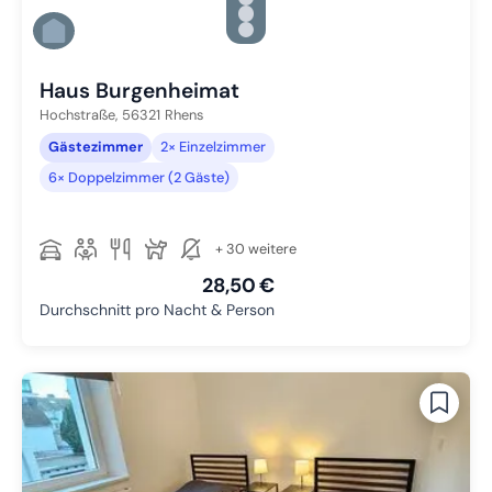
Zu Slide 4 wechseln
Zu Slide 5 wechseln
Zu Slide 6 wechseln
Haus Burgenheimat
Hochstraße,
56321
Rhens
Gästezimmer
2× Einzelzimmer
6× Doppelzimmer (2 Gäste)
+ 30 weitere
28,50 €
Durchschnitt pro Nacht & Person