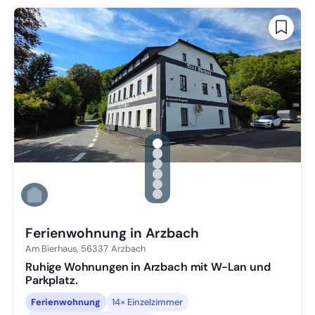
gallery.slide_selector
Zu Slide 1 wechseln
Zu Slide 2 wechseln
Zu Slide 3 wechseln
Zu Slide 4 wechseln
Zu Slide 5 wechseln
Zu Slide 6 wechseln
Ferienwohnung in Arzbach
Am Bierhaus,
56337
Arzbach
Ruhige Wohnungen in Arzbach mit W-Lan und
Parkplatz.
Ferienwohnung
14× Einzelzimmer