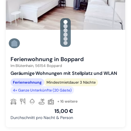
gallery.slide_selector
Zu Slide 1 wechseln
Zu Slide 2 wechseln
Zu Slide 3 wechseln
Zu Slide 4 wechseln
Zu Slide 5 wechseln
Zu Slide 6 wechseln
Ferienwohnung in Boppard
Im Blütenhain,
56154
Boppard
Geräumige Wohnungen mit Stellplatz und WLAN
Ferienwohnung
Mindestmietdauer 3 Nächte
4× Ganze Unterkünfte (20 Gäste)
+ 16 weitere
15,00 €
Durchschnitt pro Nacht & Person