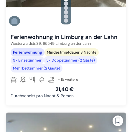
gallery.slide_selector
Zu Slide 1 wechseln
Zu Slide 2 wechseln
Zu Slide 3 wechseln
Zu Slide 4 wechseln
Zu Slide 5 wechseln
Zu Slide 6 wechseln
Ferienwohnung in Limburg an der Lahn
Westerwaldstr.39,
65549
Limburg an der Lahn
Ferienwohnung
Mindestmietdauer 3 Nächte
9× Einzelzimmer
5× Doppelzimmer (2 Gäste)
Mehrbettzimmer (2 Gäste)
+ 15 weitere
21,40 €
Durchschnitt pro Nacht & Person