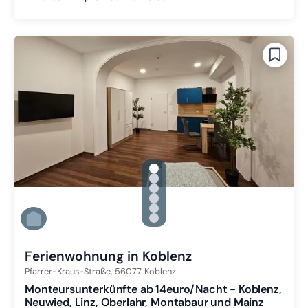
gallery.slide_selector
Zu Slide 1 wechseln
Zu Slide 2 wechseln
Zu Slide 3 wechseln
Zu Slide 4 wechseln
Zu Slide 5 wechseln
Zu Slide 6 wechseln
Ferienwohnung in Koblenz
Pfarrer-Kraus-Straße,
56077
Koblenz
Monteursunterkünfte ab 14euro/Nacht - Koblenz,
Neuwied, Linz, Oberlahr, Montabaur und Mainz