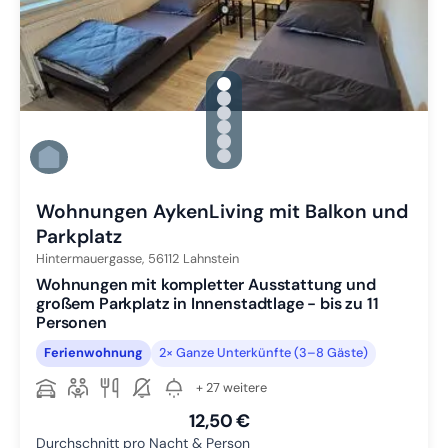
gallery.slide_selector
Zu Slide 1 wechseln
Zu Slide 2 wechseln
Zu Slide 3 wechseln
Zu Slide 4 wechseln
Zu Slide 5 wechseln
Zu Slide 6 wechseln
Wohnungen AykenLiving mit Balkon und
Parkplatz
Hintermauergasse,
56112
Lahnstein
Wohnungen mit kompletter Ausstattung und
großem Parkplatz in Innenstadtlage - bis zu 11
Personen
Ferienwohnung
2× Ganze Unterkünfte (3–8 Gäste)
+ 27 weitere
12,50 €
Durchschnitt pro Nacht & Person