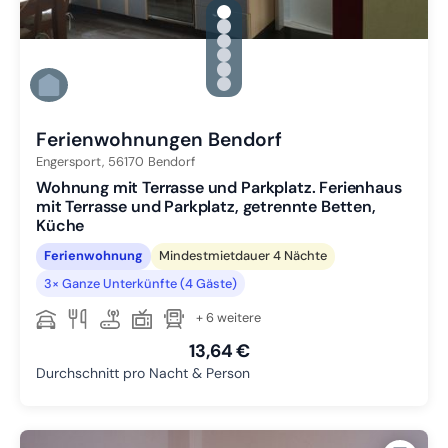
gallery.slide_selector
Zu Slide 1 wechseln
Zu Slide 2 wechseln
Zu Slide 3 wechseln
Zu Slide 4 wechseln
Zu Slide 5 wechseln
Zu Slide 6 wechseln
Ferienwohnungen Bendorf
Engersport,
56170
Bendorf
Wohnung mit Terrasse und Parkplatz. Ferienhaus
mit Terrasse und Parkplatz, getrennte Betten,
Küche
Ferienwohnung
Mindestmietdauer 4 Nächte
3× Ganze Unterkünfte (4 Gäste)
+ 6 weitere
13,64 €
Durchschnitt pro Nacht & Person