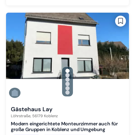
gallery.slide_selector
Zu Slide 1 wechseln
Zu Slide 2 wechseln
Zu Slide 3 wechseln
Zu Slide 4 wechseln
Zu Slide 5 wechseln
Zu Slide 6 wechseln
Gästehaus Lay
Löhrstraße,
56179
Koblenz
Modern eingerichtete Monteurzimmer auch für
große Gruppen in Koblenz und Umgebung