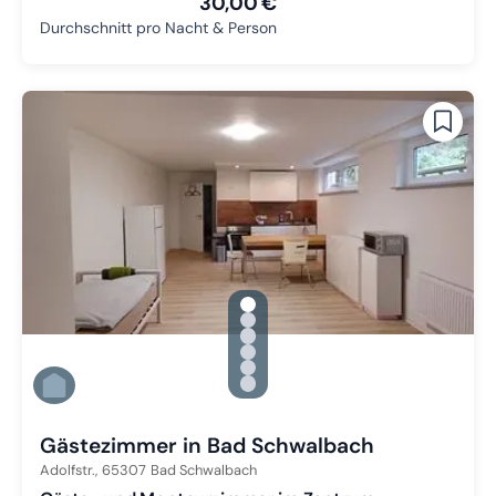
30,00 €
Durchschnitt pro Nacht & Person
gallery.slide_selector
Zu Slide 1 wechseln
Zu Slide 2 wechseln
Zu Slide 3 wechseln
Zu Slide 4 wechseln
Zu Slide 5 wechseln
Zu Slide 6 wechseln
Gästezimmer in Bad Schwalbach
Adolfstr.,
65307
Bad Schwalbach