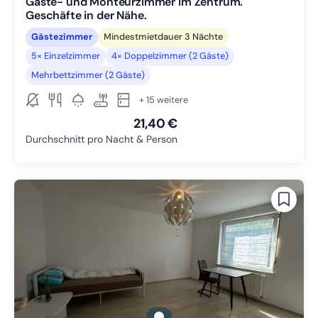
Gäste- und Monteurzimmer im Zentrum.
Geschäfte in der Nähe.
Gästezimmer
Mindestmietdauer 3 Nächte
5× Einzelzimmer
4× Doppelzimmer (2 Gäste)
Mehrbettzimmer (2 Gäste)
+ 15 weitere
21,40 €
Durchschnitt pro Nacht & Person