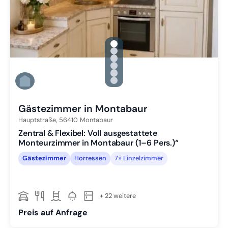
gallery.slide_selector
Zu Slide 1 wechseln
Zu Slide 2 wechseln
Zu Slide 3 wechseln
Zu Slide 4 wechseln
Zu Slide 5 wechseln
Zu Slide 6 wechseln
Gästezimmer in Montabaur
Hauptstraße,
56410
Montabaur
Zentral & Flexibel: Voll ausgestattete
Monteurzimmer in Montabaur (1–6 Pers.)“
Gästezimmer
Horressen
7× Einzelzimmer
+ 22 weitere
Preis auf Anfrage