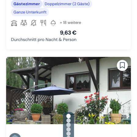
Gästezimmer
Doppelzimmer (2 Gäste)
Ganze Unterkunft
+ 18 weitere
9,63 €
Durchschnitt pro Nacht & Person
gallery.slide_selector
Zu Slide 1 wechseln
Zu Slide 2 wechseln
Zu Slide 3 wechseln
Zu Slide 4 wechseln