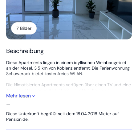
7 Bilder
Beschreibung
Diese Apartments liegen in einem idyllischen Weinbaugebiet
an der Mosel, 3,5 km von Koblenz entfernt. Die Ferienwohnung
Schuwerack bietet kostenfreies WLAN.
Die klimatisierten Apartments verfügen über einen TV und eine
Terrasse. Das eigene Bad ist mit einer Dusche sowie
Mehr lesen
kostenfreien Pflegeprodukten und Hausschuhen ausgestattet.
Gegen Aufpreis können Sie den Wäscheservice nutzen.
—
In der voll ausgestatteten Küche stehen Ihnen ein Backofen
Diese Unterkunft begrüßt seit dem 18.04.2016 Mieter auf
und ein Kühlschrank mit Gefrierfach zur Verfügung.
Pension.de.
Zu den Aktivitäten in der Umgebung zählen Wandern und
Fahrradfahren entlang der Mosel. Die Umgebung ist zudem