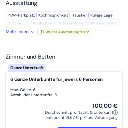
Ausstattung
ideal geeignet für Weinverkostungen und Ausflüge in die
Weinberge.
PKW-Parkplatz
Kochmöglich­keit
Haustier
Ruhige Lage
An der Unterkunft stehen Ihnen kostenfreie Parkplätze zur
Verfügung. Vom Flughafen Frankfurt trennen Sie 80 km.
Dusche
TV
Kühl­schrank
Wasserkocher
Bettwäsche inkl.
Mehr lesen
WC
Balkon
LKW-Parkplatz
Radio
Gemeinschafts­raum
Welche Ausstattung fehlt?
Wir sprechen Ihre Sprache!
Badewanne
Handtücher inkl.
Gute Vekehrsanbindung
Raucher
Terrasse
Privates Bad
Mikro­welle
Wasch­maschine
Geschäfte in der Nähe
Kaffee­maschine
Zimmer und Betten
W-LAN
Eigenständiger Check-In
Getrennte Betten
Arbeitstisch
Zustellbett möglich
Föhn
Grillmöglich­keit
6 Ganze Unterkünfte für jeweils 6 Personen
Max. Gäste: 6
Anzahl der Unterkünfte: 6
100,00 €
Durchschnitt pro Nacht & Unterkunft
entspricht 16,67 € p.P. bei Vollbelegung