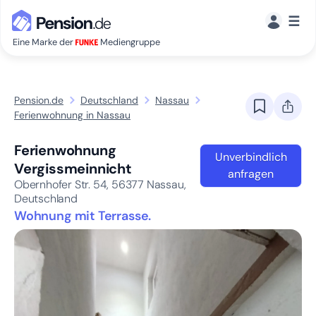
☰
Eine Marke der
Mediengruppe
Pension.de
Deutschland
Nassau
Ferienwohnung in Nassau
Ferienwohnung
Unverbindlich
Vergissmeinnicht
anfragen
Obernhofer Str. 54,
56377
Nassau,
Deutschland
Wohnung mit Terrasse.