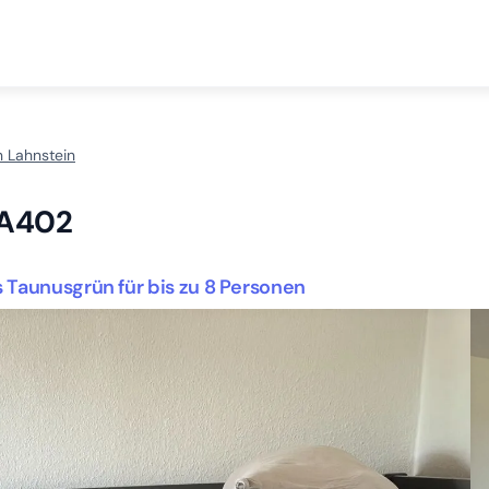
n Lahnstein
- A402
 Taunusgrün für bis zu 8 Personen