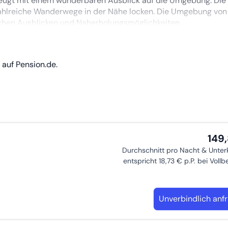
eugt mit einem wunderbaren Ausblick auf die Umgebung. Die 
zahlreiche Wanderwege in der Nähe locken. Die Umgebung von
ischen Ausblicken und Naherholungsmöglichkeiten.
sgestattete Küche und ein Parkplatz runden das Angebot ab.
nzer Innenstadt - in etwa 15 Minuten ist man dort. Nearby att
auf Pension.de.
e Infrastruktur ab.
re oder kleine Gruppen, die Wert auf Komfort und eine ruhige
149
Durchschnitt pro Nacht & Unter
entspricht 18,73 € p.P. bei Voll
Unverbindlich anf