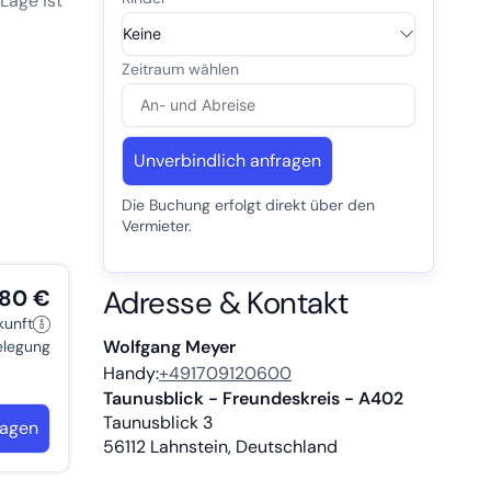
Lage ist
 Die
ractions
Unverbindlich anfragen
Die Buchung erfolgt direkt über den
Vermieter.
Adresse & Kontakt
,80 €
kunft
Wolfgang Meyer
belegung
Handy:
+491709120600
Taunusblick - Freundeskreis - A402
Taunusblick 3
ragen
56112
Lahnstein, Deutschland