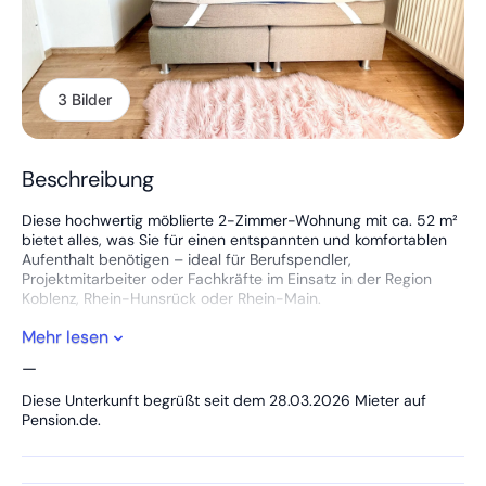
3 Bilder
Beschreibung
Diese hochwertig möblierte 2-Zimmer-Wohnung mit ca. 52 m²
bietet alles, was Sie für einen entspannten und komfortablen
Aufenthalt benötigen – ideal für Berufspendler,
Projektmitarbeiter oder Fachkräfte im Einsatz in der Region
Koblenz, Rhein-Hunsrück oder Rhein-Main.
Mehr lesen
🏡 Die Wohnung – durchdacht, modern, sofort bezugsfertig
—
Die Wohnung überzeugt durch eine angenehme
Raumaufteilung und eine helle, freundliche Atmosphäre.
Diese Unterkunft begrüßt seit dem 28.03.2026 Mieter auf
Pension.de.
✔️ Großzügiger Wohnbereich mit offener Küche
✔️ Separates Schlafzimmer mit komfortablem Bett
✔️ Voll ausgestattete Einbauküche (inkl. Geschirr &