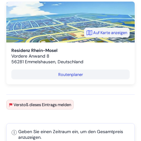
Emmelshausen bietet eine gute Infrastruktur mit
Einkaufsmöglichkeiten, Ärzten, Gastronomie und schneller
Autobahnanbindung.
Ruhiges Wohnen kombiniert mit hervorragender Erreichbarkeit.
Auf Karte anzeigen
Residenz Rhein-Mosel
Vordere Anwand 8
56281
Emmelshausen, Deutschland
Routenplaner
Verstoß dieses Eintrags melden
Geben Sie einen Zeitraum ein, um den Gesamtpreis
anzuzeigen.