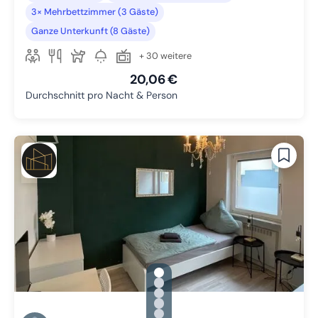
3× Mehrbettzimmer (3 Gäste)
Ganze Unterkunft (8 Gäste)
+ 30 weitere
20,06 €
Durchschnitt pro Nacht & Person
gallery.slide_selector
Zu Slide 1 wechseln
Zu Slide 2 wechseln
Zu Slide 3 wechseln
Zu Slide 4 wechseln