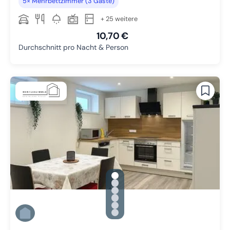
5× Mehrbettzimmer (3 Gäste)
+ 25 weitere
10,70 €
Durchschnitt pro Nacht & Person
gallery.slide_selector
Zu Slide 1 wechseln
Zu Slide 2 wechseln
Zu Slide 3 wechseln
Zu Slide 4 wechseln
Zu Slide 5 wechseln
Zu Slide 6 wechseln