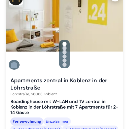
gallery.slide_selector
Zu Slide 1 wechseln
Zu Slide 2 wechseln
Zu Slide 3 wechseln
Zu Slide 4 wechseln
Zu Slide 5 wechseln
Zu Slide 6 wechseln
Apartments zentral in Koblenz in der
Löhrstraße
Löhrstraße,
56068
Koblenz
Boardinghouse mit W-LAN und TV zentral in
Koblenz in der Löhrstraße mit 7 Apartments für 2-
14 Gäste
Ferienwohnung
Einzelzimmer