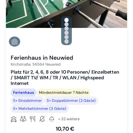
gallery.slide_selector
Zu Slide 1 wechseln
Zu Slide 2 wechseln
Zu Slide 3 wechseln
Zu Slide 4 wechseln
Zu Slide 5 wechseln
Zu Slide 6 wechseln
Ferienhaus in Neuwied
Kirchstraße,
56564
Neuwied
Platz für 2, 4, 6, 8 oder 10 Personen/ Einzelbetten
/ SMART TV/ WM / TR / WLAN / Highspeed
Internet
Ferienhaus
Mindestmietdauer 7 Nächte
5× Einzelzimmer
5× Doppelzimmer (2 Gäste)
5× Mehrbettzimmer (3 Gäste)
+ 32 weitere
10,70 €