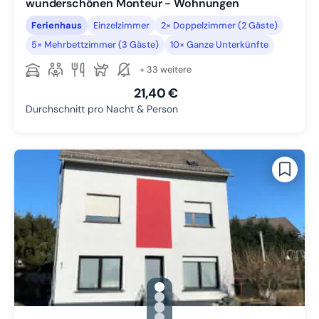
wunderschönen Monteur - Wohnungen
Ferienhaus
Einzelzimmer
2× Doppelzimmer (2 Gäste)
5× Mehrbettzimmer (3 Gäste)
10× Ganze Unterkünfte
+ 33 weitere
21,40 €
Durchschnitt pro Nacht & Person
gallery.slide_selector
Zu Slide 1 wechseln
Zu Slide 2 wechseln
Zu Slide 3 wechseln