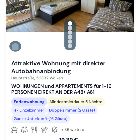
gallery.slide_selector
Zu Slide 1 wechseln
Zu Slide 2 wechseln
Zu Slide 3 wechseln
Zu Slide 4 wechseln
Zu Slide 5 wechseln
Zu Slide 6 wechseln
Attraktive Wohnung mit direkter
Autobahnanbindung
Hauptstraße,
56332
Wolken
WOHNUNGEN und APPARTEMENTS für 1-16
PERSONEN DIREKT AN DER A48/ A61
Ferienwohnung
Mindestmietdauer 5 Nächte
4× Einzelzimmer
Doppelzimmer (2 Gäste)
Ganze Unterkunft (16 Gäste)
+ 36 weitere
19,39 €