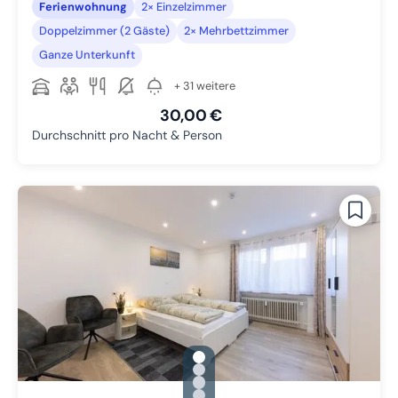
Ferienwohnung
2× Einzelzimmer
Doppelzimmer (2 Gäste)
2× Mehrbettzimmer
Ganze Unterkunft
+ 31 weitere
30,00 €
Durchschnitt pro Nacht & Person
gallery.slide_selector
Zu Slide 1 wechseln
Zu Slide 2 wechseln
Zu Slide 3 wechseln