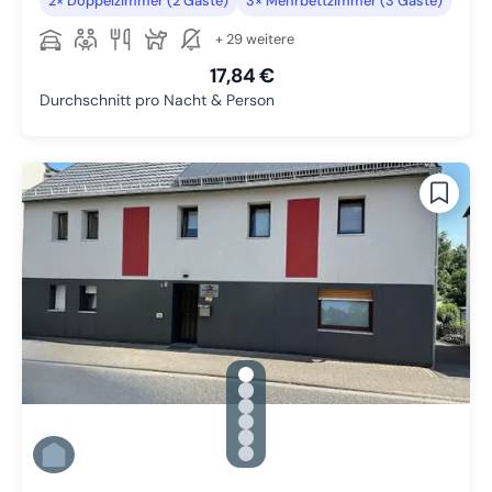
2× Doppelzimmer (2 Gäste)
3× Mehrbettzimmer (3 Gäste)
+ 29 weitere
17,84 €
Durchschnitt pro Nacht & Person
gallery.slide_selector
Zu Slide 1 wechseln
Zu Slide 2 wechseln
Zu Slide 3 wechseln
Zu Slide 4 wechseln
Zu Slide 5 wechseln
Zu Slide 6 wechseln