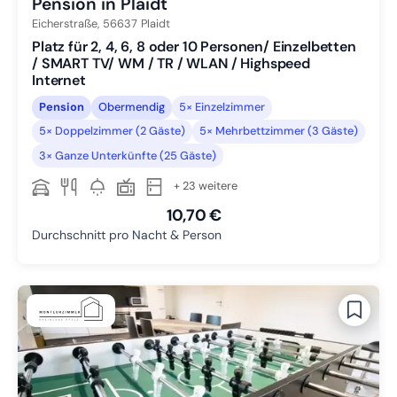
Pension in Plaidt
Eicherstraße,
56637
Plaidt
Platz für 2, 4, 6, 8 oder 10 Personen/ Einzelbetten
/ SMART TV/ WM / TR / WLAN / Highspeed
Internet
Pension
Obermendig
5× Einzelzimmer
5× Doppelzimmer (2 Gäste)
5× Mehrbettzimmer (3 Gäste)
3× Ganze Unterkünfte (25 Gäste)
+ 23 weitere
10,70 €
Durchschnitt pro Nacht & Person