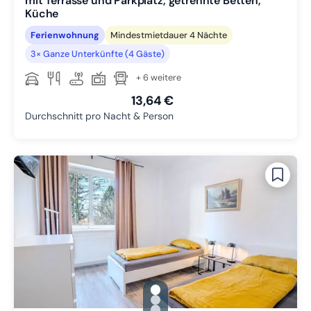
mit Terrasse und Parkplatz, getrennte Betten,
Küche
Ferienwohnung
Mindestmietdauer 4 Nächte
3× Ganze Unterkünfte (4 Gäste)
+ 6 weitere
13,64 €
Durchschnitt pro Nacht & Person
gallery.slide_selector
Zu Slide 1 wechseln