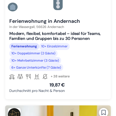
Zu Slide 4 wechseln
Zu Slide 5 wechseln
Zu Slide 6 wechseln
Ferienwohnung in Andernach
In der Wassergall,
56626
Andernach
Modern, flexibel, komfortabel – ideal für Teams,
Familien und Gruppen bis zu 30 Personen
Ferienwohnung
10× Einzelzimmer
10× Doppelzimmer (2 Gäste)
10× Mehrbettzimmer (3 Gäste)
6× Ganze Unterkünfte (7 Gäste)
+ 38 weitere
19,87 €
Durchschnitt pro Nacht & Person