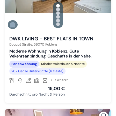
gallery.slide_selector
Zu Slide 1 wechseln
Zu Slide 2 wechseln
Zu Slide 3 wechseln
Zu Slide 4 wechseln
Zu Slide 5 wechseln
Zu Slide 6 wechseln
DWK LIVING - BEST FLATS IN TOWN
Douqué Straße,
56070
Koblenz
Moderne Wohnung in Koblenz. Gute
Vekehrsanbindung. Geschäfte in der Nähe.
Ferienwohnung
Mindestmietdauer 5 Nächte
20× Ganze Unterkünfte (6 Gäste)
+ 17 weitere
15,00 €
Durchschnitt pro Nacht & Person