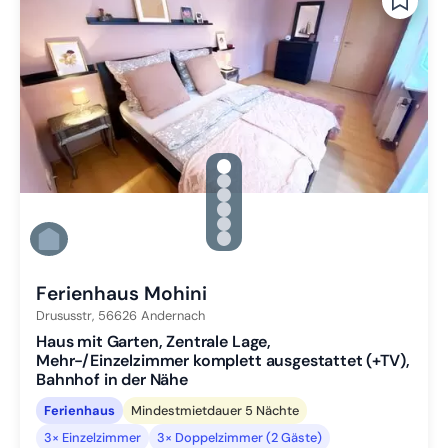
gallery.slide_selector
Zu Slide 1 wechseln
Zu Slide 2 wechseln
Zu Slide 3 wechseln
Zu Slide 4 wechseln
Zu Slide 5 wechseln
Zu Slide 6 wechseln
Ferienhaus Mohini
Drususstr,
56626
Andernach
Haus mit Garten, Zentrale Lage,
Mehr-/Einzelzimmer komplett ausgestattet (+TV),
Bahnhof in der Nähe
Ferienhaus
Mindestmietdauer 5 Nächte
3× Einzelzimmer
3× Doppelzimmer (2 Gäste)