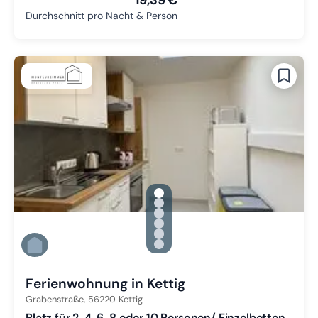
Durchschnitt pro Nacht & Person
gallery.slide_selector
Zu Slide 1 wechseln
Zu Slide 2 wechseln
Zu Slide 3 wechseln
Zu Slide 4 wechseln
Zu Slide 5 wechseln
Zu Slide 6 wechseln
Ferienwohnung in Kettig
Grabenstraße,
56220
Kettig
Platz für 2, 4, 6, 8 oder 10 Personen/ Einzelbetten