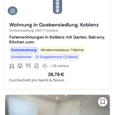
Zu Slide 2 wechseln
Zu Slide 3 wechseln
Zu Slide 4 wechseln
Zu Slide 5 wechseln
Zu Slide 6 wechseln
Wohnung in Goebensiedlung, Koblenz
Goebensiedlung,
56077
Koblenz
Ferienwohnungen in Koblenz mit Garten, Balcony,
Kitchen uvm.
Ferienwohnung
Mindestmietdauer 7 Nächte
Einzelzimmer
2× Doppelzimmer (2 Gäste)
+ 26 weitere
26,78 €
Durchschnitt pro Nacht & Person