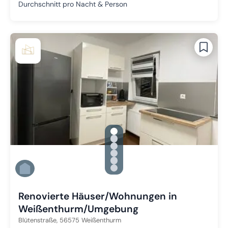
Durchschnitt pro Nacht & Person
gallery.slide_selector
Zu Slide 1 wechseln
Zu Slide 2 wechseln
Zu Slide 3 wechseln
Zu Slide 4 wechseln
Zu Slide 5 wechseln
Zu Slide 6 wechseln
Renovierte Häuser/Wohnungen in
Weißenthurm/Umgebung
Blütenstraße,
56575
Weißenthurm