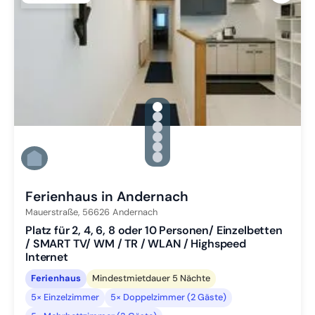
gallery.slide_selector
Zu Slide 1 wechseln
Zu Slide 2 wechseln
Zu Slide 3 wechseln
Zu Slide 4 wechseln
Zu Slide 5 wechseln
Zu Slide 6 wechseln
Ferienhaus in Andernach
Mauerstraße,
56626
Andernach
Platz für 2, 4, 6, 8 oder 10 Personen/ Einzelbetten
/ SMART TV/ WM / TR / WLAN / Highspeed
Internet
Ferienhaus
Mindestmietdauer 5 Nächte
5× Einzelzimmer
5× Doppelzimmer (2 Gäste)