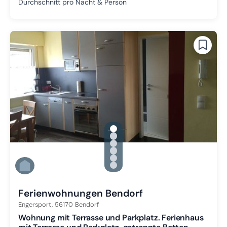
Durchschnitt pro Nacht & Person
gallery.slide_selector
Zu Slide 1 wechseln
Zu Slide 2 wechseln
Zu Slide 3 wechseln
Zu Slide 4 wechseln
Zu Slide 5 wechseln
Zu Slide 6 wechseln
Ferienwohnungen Bendorf
Engersport,
56170
Bendorf
Wohnung mit Terrasse und Parkplatz. Ferienhaus