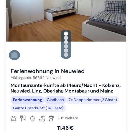
gallery.slide_selector
Zu Slide 1 wechseln
Zu Slide 2 wechseln
Zu Slide 3 wechseln
Zu Slide 4 wechseln
Zu Slide 5 wechseln
Zu Slide 6 wechseln
Ferienwohnung in Neuwied
Müllergasse,
56564
Neuwied
Monteursunterkünfte ab 14euro/Nacht - Koblenz,
Neuwied, Linz, Oberlahr, Montabaur und Mainz
Ferienwohnung
Gladbach
7× Doppelzimmer (2 Gäste)
Ganze Unterkunft (14 Gäste)
+ 15 weitere
11,46 €