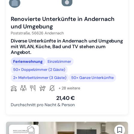
Zu Slide 5 wechseln
Zu Slide 6 wechseln
Renovierte Unterkünfte in Andernach
und Umgebung
Poststraße,
56626
Andernach
Diverse Unterkünfte in Andernach und Umgebung
mit WLAN, Küche, Bad und TV stehen zum
Angebot.
Ferienwohnung
Einzelzimmer
50× Doppelzimmer (2 Gäste)
2× Mehrbettzimmer (3 Gäste)
50× Ganze Unterkünfte
+ 28 weitere
21,40 €
Durchschnitt pro Nacht & Person