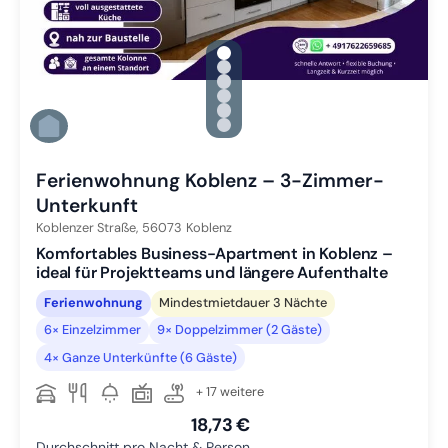
gallery.slide_selector
Zu Slide 1 wechseln
Zu Slide 2 wechseln
Zu Slide 3 wechseln
Zu Slide 4 wechseln
Zu Slide 5 wechseln
Zu Slide 6 wechseln
Ferienwohnung Koblenz – 3-Zimmer-
Unterkunft
Koblenzer Straße,
56073
Koblenz
Komfortables Business-Apartment in Koblenz –
ideal für Projektteams und längere Aufenthalte
Ferienwohnung
Mindestmietdauer 3 Nächte
6× Einzelzimmer
9× Doppelzimmer (2 Gäste)
4× Ganze Unterkünfte (6 Gäste)
+ 17 weitere
18,73 €
Durchschnitt pro Nacht & Person