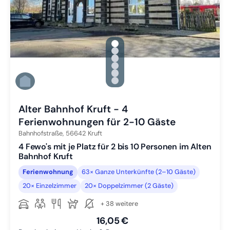
gallery.slide_selector
Zu Slide 1 wechseln
Zu Slide 2 wechseln
Zu Slide 3 wechseln
Zu Slide 4 wechseln
Zu Slide 5 wechseln
Zu Slide 6 wechseln
Alter Bahnhof Kruft - 4
Ferienwohnungen für 2-10 Gäste
Bahnhofstraße,
56642
Kruft
4 Fewo's mit je Platz für 2 bis 10 Personen im Alten
Bahnhof Kruft
Ferienwohnung
63× Ganze Unterkünfte (2–10 Gäste)
20× Einzelzimmer
20× Doppelzimmer (2 Gäste)
+ 38 weitere
16,05 €