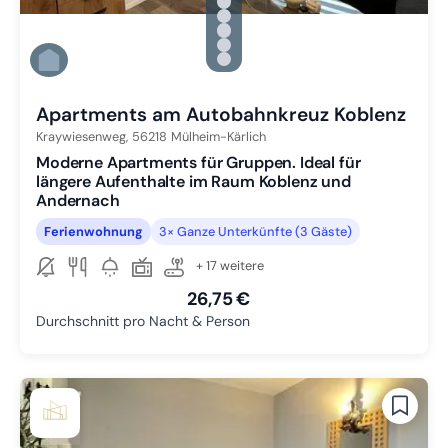
Zu Slide 1 wechseln
Zu Slide 2 wechseln
Zu Slide 3 wechseln
Zu Slide 4 wechseln
Zu Slide 5 wechseln
Zu Slide 6 wechseln
Apartments am Autobahnkreuz Koblenz
Kraywiesenweg,
56218
Mülheim-Kärlich
Moderne Apartments für Gruppen. Ideal für
längere Aufenthalte im Raum Koblenz und
Andernach
Ferienwohnung
3× Ganze Unterkünfte (3 Gäste)
+ 17 weitere
26,75 €
Durchschnitt pro Nacht & Person