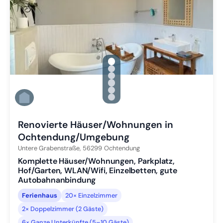
gallery.slide_selector
Zu Slide 1 wechseln
Zu Slide 2 wechseln
Zu Slide 3 wechseln
Zu Slide 4 wechseln
Zu Slide 5 wechseln
Zu Slide 6 wechseln
Renovierte Häuser/Wohnungen in
Ochtendung/Umgebung
Untere Grabenstraße,
56299
Ochtendung
Komplette Häuser/Wohnungen, Parkplatz,
Hof/Garten, WLAN/Wifi, Einzelbetten, gute
Autobahnanbindung
Ferienhaus
20× Einzelzimmer
2× Doppelzimmer (2 Gäste)
6× Ganze Unterkünfte (5–10 Gäste)