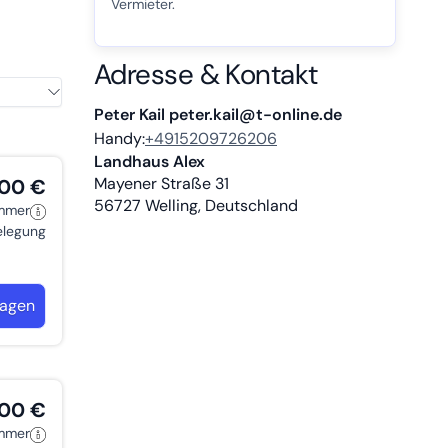
Vermieter.
, ein
-
Adresse & Kontakt
en mit
t
Peter Kail peter.kail@t-online.de
Handy:
+4915209726206
Landhaus Alex
Mayener Straße 31
,00 €
56727
Welling, Deutschland
immer
belegung
ragen
,00 €
immer