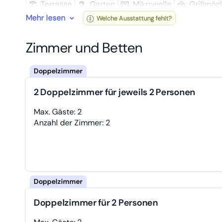
Terrasse
Garten
Mikro­welle
Grillmögl
Mehr lesen
Welche Ausstattung fehlt?
Im 2. Obergeschoß im so genannten „ Falkenhorst „ wel
Zimmer mit Dusche, Waschbecken und 1 Einzelbett 2
Klappfenstern mit elekt. Rollläden schließt sich an. 
Zimmer und Betten
Ceranplatte , Nirostaspülbecken, Kaffeemaschine, Wass
200x90 cm, großem TV und 2 Boxspring-Einzelbetten
2 Doppelzimmer für jeweils 2 Personen
Max. Gäste: 2
Anzahl der Zimmer: 2
Doppelzimmer für 2 Personen