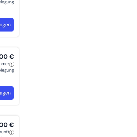
belegung
ragen
,00 €
immer
belegung
ragen
,00 €
kunft