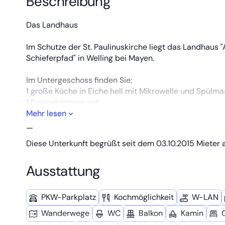
Beschreibung
Das Landhaus
Im Schutze der St. Paulinuskirche liegt das Landhaus
Schieferpfad" in Welling bei Mayen.
Im Untergeschoss finden Sie:
1 große Küche in Eiche hell mit Mikrowelle und Spülma
1 Doppelzimmer mit:
2 Einzelbetten 200x100 cm räumlich getrennt und LE
Mehr lesen
Ebenso 1 Schlafzimmer mit einem 200x120 cm Bett.
—
Das Bad mit Wellnessdusche (bodengleich) lädt zum 
Diese Unterkunft begrüßt seit dem 03.10.2015 Mieter a
Der wassergeführte Pelletofen mit Glasscheibe im Flu
Ausstattung
zentrale Gasheizung.
Das 1.Obergeschoss hat 1 großes Schlafzimmer mit 2 
PKW-Parkplatz
Kochmöglich­keit
W-LAN
1 Eckzimmer mit 1 Einzelbett 200x100 cm,
1 Durchgangszimmer mit 1 Einzelbett 200x100 cm,
Wanderwege
WC
Balkon
Kamin
sowie 1 großes Bad mit Balkon.