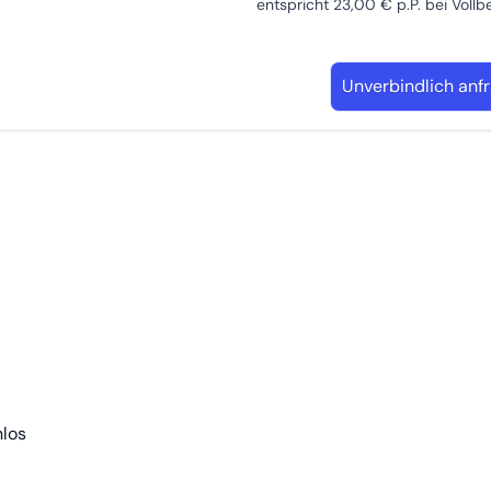
entspricht 23,00 € p.P. bei Voll
Unverbindlich anf
nlos