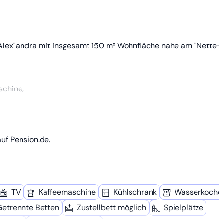
 "Alex"andra mit insgesamt 150 m² Wohnfläche nahe am "Nette
schine,
D-Flachbildschirm.
Entspannen ein.
uf Pension.de.
r erwärmt das Treppenhaus und unterstützt bei Bedarf zusätzl
Einzelbetten( räumlich getrennt) 200x100 cm in Naturholz ge
TV
Kaffee­maschine
Kühl­schrank
Wasserkoch
Getrennte Betten
Zustellbett möglich
Spielplätze