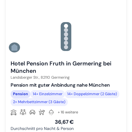
gallery.slide_selector
Zu Slide 1 wechseln
Zu Slide 2 wechseln
Zu Slide 3 wechseln
Zu Slide 4 wechseln
Zu Slide 5 wechseln
Zu Slide 6 wechseln
Hotel Pension Fruth in Germering bei
München
Landsberger Str.,
82110
Germering
Pension mit guter Anbindung nahe München
Pension
14× Einzelzimmer
14× Doppelzimmer (2 Gäste)
2× Mehrbettzimmer (3 Gäste)
+ 16 weitere
36,67 €
Durchschnitt pro Nacht & Person