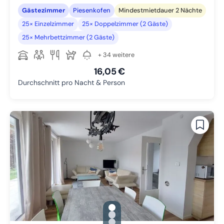
Gästezimmer
Piesenkofen
Mindestmietdauer 2 Nächte
25× Einzelzimmer
25× Doppelzimmer (2 Gäste)
25× Mehrbettzimmer (2 Gäste)
+ 34 weitere
16,05 €
Durchschnitt pro Nacht & Person
gallery.slide_selector
Zu Slide 1 wechseln
Zu Slide 2 wechseln