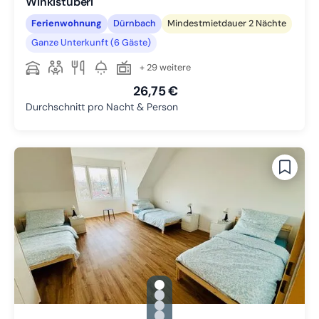
Winklstüberl
Ferienwohnung
Dürnbach
Mindestmietdauer 2 Nächte
Ganze Unterkunft (6 Gäste)
+ 29 weitere
26,75 €
Durchschnitt pro Nacht & Person
gallery.slide_selector
Zu Slide 1 wechseln
Zu Slide 2 wechseln
Zu Slide 3 wechseln