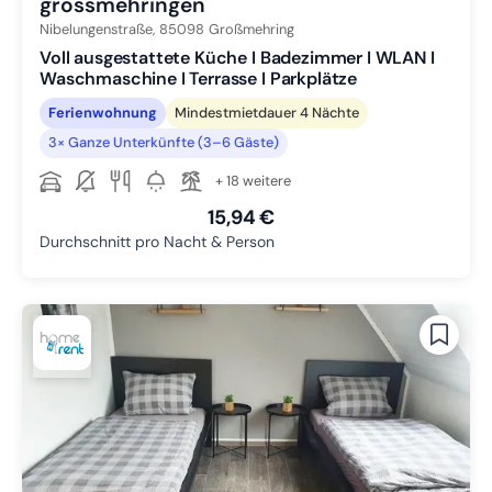
grossmehringen
Nibelungenstraße,
85098
Großmehring
Voll ausgestattete Küche I Badezimmer I WLAN I
Waschmaschine I Terrasse I Parkplätze
Ferienwohnung
Mindestmietdauer 4 Nächte
3× Ganze Unterkünfte (3–6 Gäste)
+ 18 weitere
15,94 €
Durchschnitt pro Nacht & Person