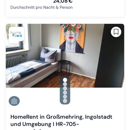
24,08 €
Durchschnitt pro Nacht & Person
gallery.slide_selector
Zu Slide 1 wechseln
Zu Slide 2 wechseln
Zu Slide 3 wechseln
Zu Slide 4 wechseln
Zu Slide 5 wechseln
Zu Slide 6 wechseln
HomeRent in Großmehring, Ingolstadt
und Umgebung I HR-705-