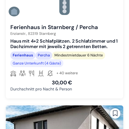
Zu Slide 3 wechseln
Zu Slide 4 wechseln
Zu Slide 5 wechseln
Zu Slide 6 wechseln
Ferienhaus in Starnberg / Percha
Enzianstr.,
82319
Starnberg
Haus mit 4+2 Schlafplätzen. 2 Schlafzimmer und 1
Dachzimmer mit jeweils 2 getrennten Betten.
Ferienhaus
Percha
Mindestmietdauer 6 Nächte
Ganze Unterkunft (4 Gäste)
+ 40 weitere
30,00 €
Durchschnitt pro Nacht & Person