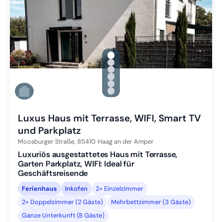
gallery.slide_selector
Zu Slide 1 wechseln
Zu Slide 2 wechseln
Zu Slide 3 wechseln
Zu Slide 4 wechseln
Zu Slide 5 wechseln
Zu Slide 6 wechseln
Luxus Haus mit Terrasse, WIFI, Smart TV
und Parkplatz
Moosburger Straße,
85410
Haag an der Amper
Luxuriös ausgestattetes Haus mit Terrasse,
Garten Parkplatz, WIFI: Ideal für
Geschäftsreisende
Ferienhaus
Inkofen
2× Einzelzimmer
2× Doppelzimmer (2 Gäste)
Mehrbettzimmer (3 Gäste)
Ganze Unterkunft (8 Gäste)