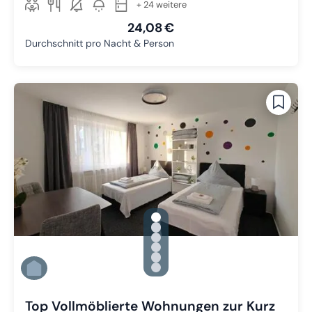
+ 24 weitere
24,08 €
Durchschnitt pro Nacht & Person
gallery.slide_selector
Zu Slide 1 wechseln
Zu Slide 2 wechseln
Zu Slide 3 wechseln
Zu Slide 4 wechseln
Zu Slide 5 wechseln
Zu Slide 6 wechseln
Top Vollmöblierte Wohnungen zur Kurz