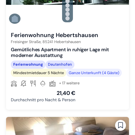
Zu Slide 1 wechseln
Zu Slide 2 wechseln
Zu Slide 3 wechseln
Zu Slide 4 wechseln
Zu Slide 5 wechseln
Zu Slide 6 wechseln
Ferienwohnung Hebertshausen
Freisinger Straße,
85241
Hebertshausen
Gemütliches Apartment in ruhiger Lage mit
moderner Ausstattung
Ferienwohnung
Deutenhofen
Mindestmietdauer 5 Nächte
Ganze Unterkunft (4 Gäste)
+ 17 weitere
21,40 €
Durchschnitt pro Nacht & Person