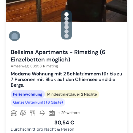
gallery.slide_selector
Zu Slide 1 wechseln
Zu Slide 2 wechseln
Zu Slide 3 wechseln
Zu Slide 4 wechseln
Zu Slide 5 wechseln
Zu Slide 6 wechseln
Belisima Apartments - Rimsting (6
Einzelbetten möglich)
Amselweg,
83253
Rimsting
Moderne Wohnung mit 2 Schlafzimmern für bis zu
7 Personen mit Blick auf den Chiemsee und die
Berge.
Ferienwohnung
Mindestmietdauer 2 Nächte
Ganze Unterkunft (6 Gäste)
+ 29 weitere
30,54 €
Durchschnitt pro Nacht & Person