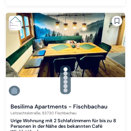
gallery.slide_selector
Zu Slide 1 wechseln
Zu Slide 2 wechseln
Zu Slide 3 wechseln
Zu Slide 4 wechseln
Zu Slide 5 wechseln
Zu Slide 6 wechseln
Besilima Apartments - Fischbachau
Leitzachtalstraße,
83730
Fischbachau
Urige Wohnung mit 2 Schlafzimmern für bis zu 8
Personen in der Nähe des bekannten Café