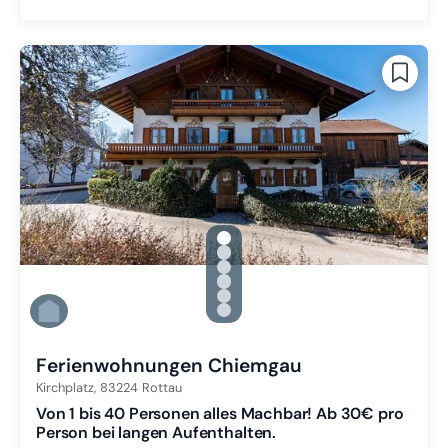
gallery.slide_selector
Zu Slide 1 wechseln
Zu Slide 2 wechseln
Zu Slide 3 wechseln
Zu Slide 4 wechseln
Zu Slide 5 wechseln
Zu Slide 6 wechseln
Ferienwohnungen Chiemgau
Kirchplatz,
83224
Rottau
Von 1 bis 40 Personen alles Machbar! Ab 30€ pro
Person bei langen Aufenthalten.