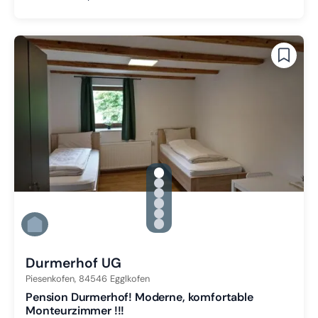
gallery.slide_selector
Zu Slide 1 wechseln
Zu Slide 2 wechseln
Zu Slide 3 wechseln
Zu Slide 4 wechseln
Zu Slide 5 wechseln
Zu Slide 6 wechseln
Durmerhof UG
Piesenkofen,
84546
Egglkofen
Pension Durmerhof! Moderne, komfortable
Monteurzimmer !!!