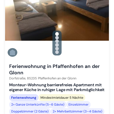
gallery.slide_selector
Zu Slide 1 wechseln
Zu Slide 2 wechseln
Zu Slide 3 wechseln
Zu Slide 4 wechseln
Zu Slide 5 wechseln
Zu Slide 6 wechseln
Ferienwohnung in Pfaffenhofen an der
Glonn
Dorfstraße,
85235
Pfaffenhofen an der Glonn
Monteur-Wohnung barrierefreies Apartment mit
eigener Küche in ruhiger Lage mit Parkmöglichkeit
Ferienwohnung
Mindestmietdauer 5 Nächte
2× Ganze Unterkünfte (5–6 Gäste)
Einzelzimmer
Doppelzimmer (2 Gäste)
2× Mehrbettzimmer (3–4 Gäste)