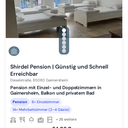
gallery.slide_selector
Zu Slide 1 wechseln
Zu Slide 2 wechseln
Zu Slide 3 wechseln
Zu Slide 4 wechseln
Zu Slide 5 wechseln
Zu Slide 6 wechseln
Shirdel Pension | Günstig und Schnell
Erreichbar
Dieselstraße,
85080
Gaimersheim
Pension mit Einzel- und Doppelzimmern in
Gaimersheim, Balkon und privatem Bad
Pension
6× Einzelzimmer
14× Mehrbettzimmer (2–4 Gäste)
+ 26 weitere