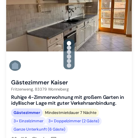
gallery.slide_selector
Zu Slide 1 wechseln
Zu Slide 2 wechseln
Zu Slide 3 wechseln
Zu Slide 4 wechseln
Zu Slide 5 wechseln
Zu Slide 6 wechseln
Gästezimmer Kaiser
Fritzenweng,
83379
Wonneberg
Ruhige 4-Zimmerwohnung mit großem Garten in
idyllischer Lage mit guter Verkehrsanbindung.
Gästezimmer
Mindestmietdauer 7 Nächte
3× Einzelzimmer
3× Doppelzimmer (2 Gäste)
Ganze Unterkunft (6 Gäste)