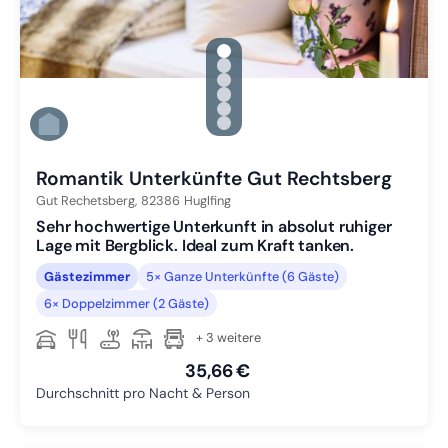
gallery.slide_selector
Zu Slide 1 wechseln
Zu Slide 2 wechseln
Zu Slide 3 wechseln
Zu Slide 4 wechseln
Zu Slide 5 wechseln
Zu Slide 6 wechseln
Romantik Unterkünfte Gut Rechtsberg
Gut Rechetsberg,
82386
Huglfing
Sehr hochwertige Unterkunft in absolut ruhiger
Lage mit Bergblick. Ideal zum Kraft tanken.
Gästezimmer
5× Ganze Unterkünfte (6 Gäste)
6× Doppelzimmer (2 Gäste)
+ 3 weitere
35,66 €
Durchschnitt pro Nacht & Person