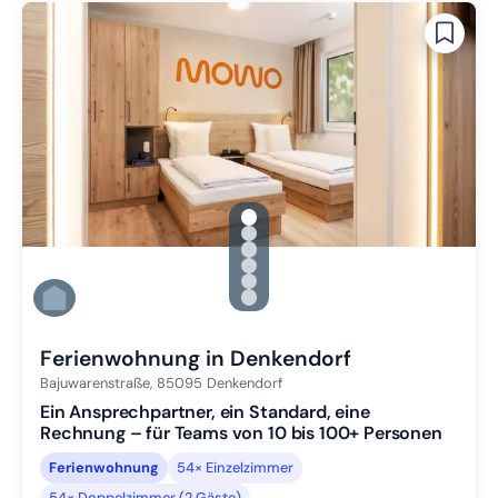
gallery.slide_selector
Zu Slide 1 wechseln
Zu Slide 2 wechseln
Zu Slide 3 wechseln
Zu Slide 4 wechseln
Zu Slide 5 wechseln
Zu Slide 6 wechseln
Ferienwohnung in Denkendorf
Bajuwarenstraße,
85095
Denkendorf
Ein Ansprechpartner, ein Standard, eine
Rechnung – für Teams von 10 bis 100+ Personen
Ferienwohnung
54× Einzelzimmer
54× Doppelzimmer (2 Gäste)