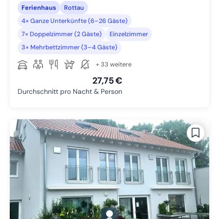
Ferienhaus
Rottau
4× Ganze Unterkünfte (6–26 Gäste)
7× Doppelzimmer (2 Gäste)
Einzelzimmer
3× Mehrbettzimmer (3–4 Gäste)
+ 33 weitere
27,75 €
Durchschnitt pro Nacht & Person
gallery.slide_selector