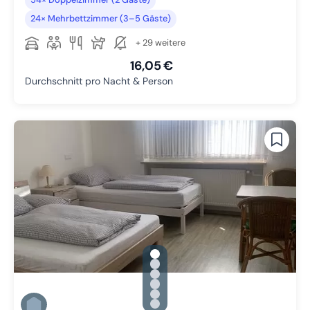
24× Mehrbettzimmer (3–5 Gäste)
+ 29 weitere
16,05 €
Durchschnitt pro Nacht & Person
gallery.slide_selector
Zu Slide 1 wechseln
Zu Slide 2 wechseln
Zu Slide 3 wechseln
Zu Slide 4 wechseln
Zu Slide 5 wechseln