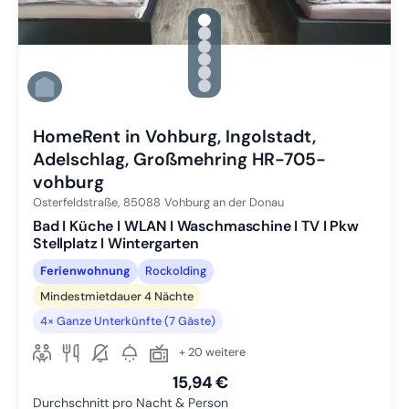
gallery.slide_selector
Zu Slide 1 wechseln
Zu Slide 2 wechseln
Zu Slide 3 wechseln
Zu Slide 4 wechseln
Zu Slide 5 wechseln
Zu Slide 6 wechseln
HomeRent in Vohburg, Ingolstadt,
Adelschlag, Großmehring HR-705-
vohburg
Osterfeldstraße,
85088
Vohburg an der Donau
Bad I Küche I WLAN I Waschmaschine I TV I Pkw
Stellplatz I Wintergarten
Ferienwohnung
Rockolding
Mindestmietdauer 4 Nächte
4× Ganze Unterkünfte (7 Gäste)
+ 20 weitere
15,94 €
Durchschnitt pro Nacht & Person