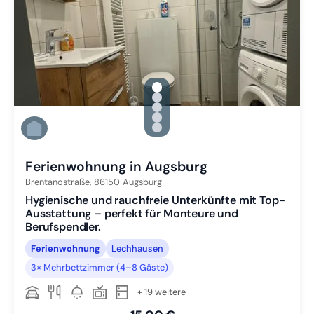
gallery.slide_selector
Zu Slide 1 wechseln
Zu Slide 2 wechseln
Zu Slide 3 wechseln
Zu Slide 4 wechseln
Zu Slide 5 wechseln
Ferienwohnung in Augsburg
Brentanostraße,
86150
Augsburg
Hygienische und rauchfreie Unterkünfte mit Top-
Ausstattung – perfekt für Monteure und
Berufspendler.
Ferienwohnung
Lechhausen
3× Mehrbettzimmer (4–8 Gäste)
+ 19 weitere