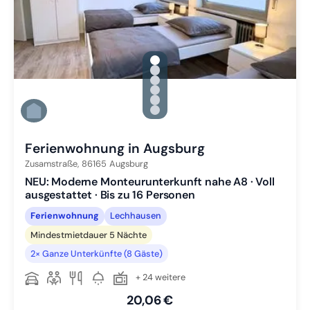
gallery.slide_selector
Zu Slide 1 wechseln
Zu Slide 2 wechseln
Zu Slide 3 wechseln
Zu Slide 4 wechseln
Zu Slide 5 wechseln
Zu Slide 6 wechseln
Ferienwohnung in Augsburg
Zusamstraße,
86165
Augsburg
NEU: Moderne Monteurunterkunft nahe A8 · Voll
ausgestattet · Bis zu 16 Personen
Ferienwohnung
Lechhausen
Mindestmietdauer 5 Nächte
2× Ganze Unterkünfte (8 Gäste)
+ 24 weitere
20,06 €