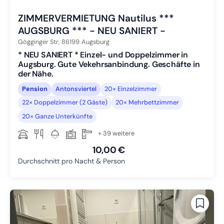
ZIMMERVERMIETUNG Nautilus ***
AUGSBURG *** - NEU SANIERT -
Gögginger Str,
86199
Augsburg
* NEU SANIERT * Einzel- und Doppelzimmer in
Augsburg. Gute Vekehrsanbindung. Geschäfte in
der Nähe.
Pension
Antonsviertel
20× Einzelzimmer
22× Doppelzimmer (2 Gäste)
20× Mehrbettzimmer
20× Ganze Unterkünfte
+ 39 weitere
10,00 €
Durchschnitt pro Nacht & Person