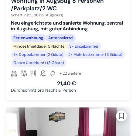
Wohnung in Augsbug 8 Personen
/Parkplatz/2 WC
Schertlinstr.,
86159
Augsburg
Neu eingerichtete und sanierte Wohnung, zentral
in Augsburg, mit guter Anbindung.
Ferienwohnung
Antonsviertel
Mindestmietdauer 5 Nächte
3× Einzelzimmer
3× Doppelzimmer (2 Gäste)
2× Mehrbettzimmer (3 Gäste)
Ganze Unterkunft (8 Gäste)
+ 22 weitere
21,40 €
Durchschnitt pro Nacht & Person