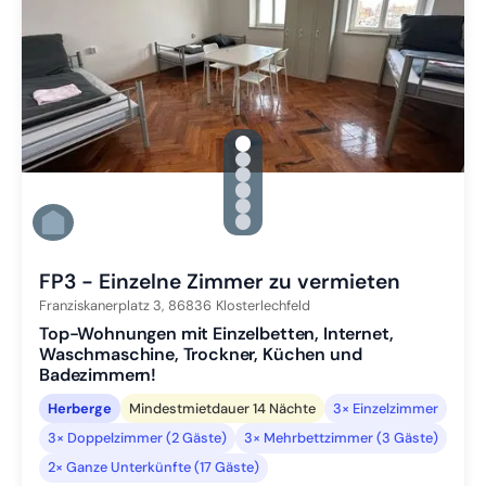
gallery.slide_selector
Zu Slide 1 wechseln
Zu Slide 2 wechseln
Zu Slide 3 wechseln
Zu Slide 4 wechseln
Zu Slide 5 wechseln
Zu Slide 6 wechseln
FP3 - Einzelne Zimmer zu vermieten
Franziskanerplatz 3,
86836
Klosterlechfeld
Top-Wohnungen mit Einzelbetten, Internet,
Waschmaschine, Trockner, Küchen und
Badezimmern!
Herberge
Mindestmietdauer 14 Nächte
3× Einzelzimmer
3× Doppelzimmer (2 Gäste)
3× Mehrbettzimmer (3 Gäste)
2× Ganze Unterkünfte (17 Gäste)