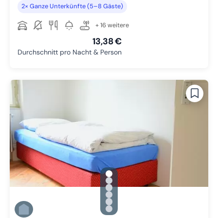
2× Ganze Unterkünfte (5–8 Gäste)
+ 16 weitere
13,38 €
Durchschnitt pro Nacht & Person
gallery.slide_selector
Zu Slide 1 wechseln
Zu Slide 2 wechseln
Zu Slide 3 wechseln
Zu Slide 4 wechseln
Zu Slide 5 wechseln
Zu Slide 6 wechseln