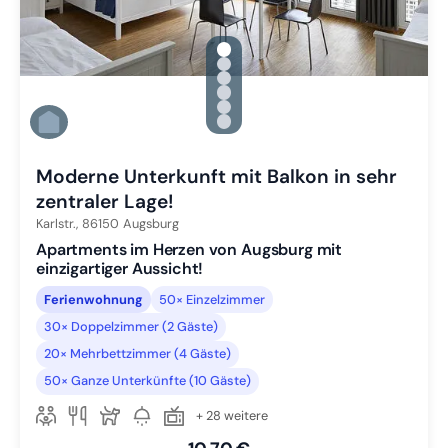
gallery.slide_selector
Zu Slide 1 wechseln
Zu Slide 2 wechseln
Zu Slide 3 wechseln
Zu Slide 4 wechseln
Zu Slide 5 wechseln
Zu Slide 6 wechseln
Moderne Unterkunft mit Balkon in sehr
zentraler Lage!
Karlstr.,
86150
Augsburg
Apartments im Herzen von Augsburg mit
einzigartiger Aussicht!
Ferienwohnung
50× Einzelzimmer
30× Doppelzimmer (2 Gäste)
20× Mehrbettzimmer (4 Gäste)
50× Ganze Unterkünfte (10 Gäste)
+ 28 weitere