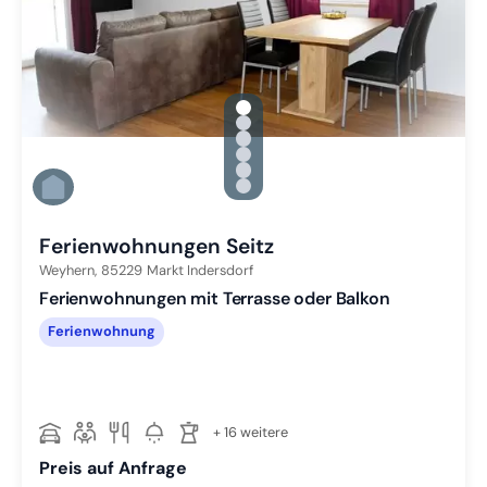
gallery.slide_selector
Zu Slide 1 wechseln
Zu Slide 2 wechseln
Zu Slide 3 wechseln
Zu Slide 4 wechseln
Zu Slide 5 wechseln
Zu Slide 6 wechseln
Ferienwohnungen Seitz
Weyhern,
85229
Markt Indersdorf
Ferienwohnungen mit Terrasse oder Balkon
Ferienwohnung
+ 16 weitere
Preis auf Anfrage