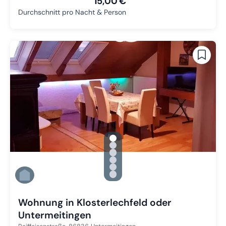
15,00 €
Durchschnitt pro Nacht & Person
gallery.slide_selector
Zu Slide 1 wechseln
Zu Slide 2 wechseln
Zu Slide 3 wechseln
Zu Slide 4 wechseln
Zu Slide 5 wechseln
Zu Slide 6 wechseln
Wohnung in Klosterlechfeld oder
Untermeitingen