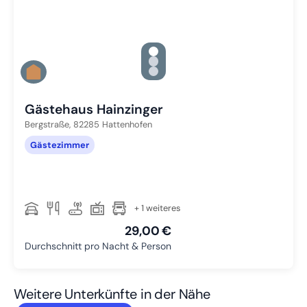
gallery.slide_selector
Zu Slide 1 wechseln
Zu Slide 2 wechseln
Zu Slide 3 wechseln
Gästehaus Hainzinger
Bergstraße,
82285
Hattenhofen
Gästezimmer
+ 1 weiteres
29,00 €
Durchschnitt pro Nacht & Person
Weitere Unterkünfte in der Nähe