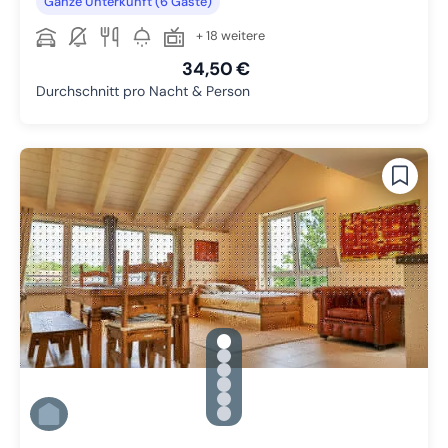
Ganze Unterkunft (6 Gäste)
+ 18 weitere
34,50 €
Durchschnitt pro Nacht & Person
gallery.slide_selector
Zu Slide 1 wechseln
Zu Slide 2 wechseln
Zu Slide 3 wechseln
Zu Slide 4 wechseln
Zu Slide 5 wechseln
Zu Slide 6 wechseln