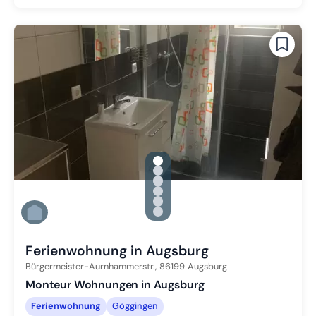
gallery.slide_selector
Zu Slide 1 wechseln
Zu Slide 2 wechseln
Zu Slide 3 wechseln
Zu Slide 4 wechseln
Zu Slide 5 wechseln
Zu Slide 6 wechseln
Ferienwohnung in Augsburg
Bürgermeister-Aurnhammerstr.,
86199
Augsburg
Monteur Wohnungen in Augsburg
Ferienwohnung
Göggingen