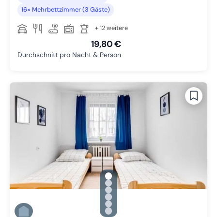
16× Mehrbettzimmer (3 Gäste)
+ 12 weitere
19,80 €
Durchschnitt pro Nacht & Person
gallery.slide_selector
Zu Slide 1 wechseln
Zu Slide 2 wechseln
Zu Slide 3 wechseln
Zu Slide 4 wechseln
Zu Slide 5 wechseln