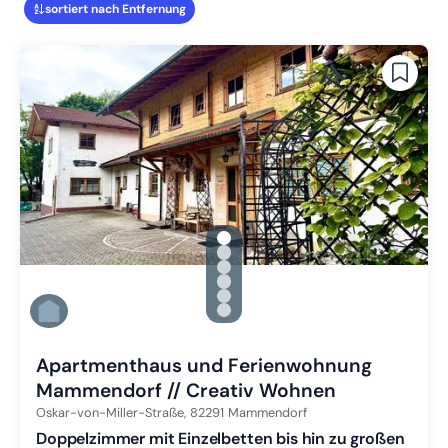
sortiert nach Entfernung
gallery.slide_selector
Zu Slide 1 wechseln
Zu Slide 2 wechseln
Zu Slide 3 wechseln
Zu Slide 4 wechseln
Zu Slide 5 wechseln
Zu Slide 6 wechseln
Apartmenthaus und Ferienwohnung
Mammendorf // Creativ Wohnen
Oskar-von-Miller-Straße,
82291
Mammendorf
Doppelzimmer mit Einzelbetten bis hin zu großen