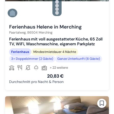
Zu Slide 2 wechseln
Zu Slide 3 wechseln
Zu Slide 4 wechseln
Zu Slide 5 wechseln
Zu Slide 6 wechseln
Ferienhaus Helene in Merching
Paartalweg,
86504
Merching
Ferienhaus mit voll ausgestatteter Küche, 65 Zoll
TV, WiFi, Waschmaschine, eigenem Parkplatz
Ferienhaus
Mindestmietdauer 4 Nächte
3× Doppelzimmer (2 Gäste)
Ganze Unterkunft (6 Gäste)
+ 22 weitere
20,83 €
Durchschnitt pro Nacht & Person