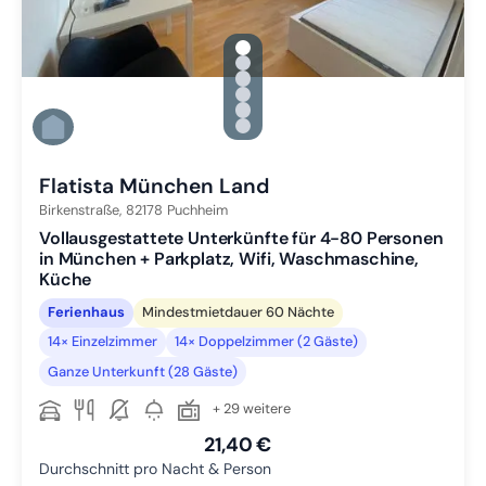
gallery.slide_selector
Zu Slide 1 wechseln
Zu Slide 2 wechseln
Zu Slide 3 wechseln
Zu Slide 4 wechseln
Zu Slide 5 wechseln
Zu Slide 6 wechseln
Flatista München Land
Birkenstraße,
82178
Puchheim
Vollausgestattete Unterkünfte für 4-80 Personen
in München + Parkplatz, Wifi, Waschmaschine,
Küche
Ferienhaus
Mindestmietdauer 60 Nächte
14× Einzelzimmer
14× Doppelzimmer (2 Gäste)
Ganze Unterkunft (28 Gäste)
+ 29 weitere
21,40 €
Durchschnitt pro Nacht & Person