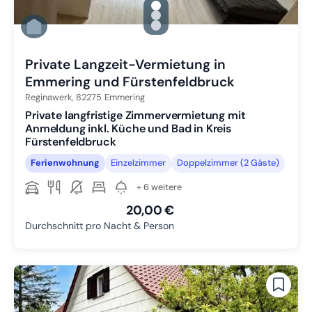
gallery.slide_selector
Zu Slide 1 wechseln
Zu Slide 2 wechseln
Zu Slide 3 wechseln
Private Langzeit-Vermietung in
Emmering und Fürstenfeldbruck
Reginawerk,
82275
Emmering
Private langfristige Zimmervermietung mit
Anmeldung inkl. Küche und Bad in Kreis
Fürstenfeldbruck
Ferienwohnung
Einzelzimmer
Doppelzimmer (2 Gäste)
+ 6 weitere
20,00 €
Durchschnitt pro Nacht & Person