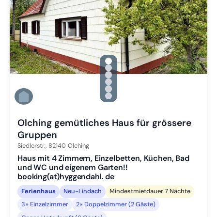
gallery.slide_selector
Zu Slide 1 wechseln
Zu Slide 2 wechseln
Zu Slide 3 wechseln
Zu Slide 4 wechseln
Zu Slide 5 wechseln
Zu Slide 6 wechseln
Olching gemütliches Haus für grössere
Gruppen
Siedlerstr.,
82140
Olching
Haus mit 4 Zimmern, Einzelbetten, Küchen, Bad
und WC und eigenem Garten!!
booking(at)hyggendahl. de
Ferienhaus
Neu-Lindach
Mindestmietdauer 7 Nächte
3× Einzelzimmer
2× Doppelzimmer (2 Gäste)