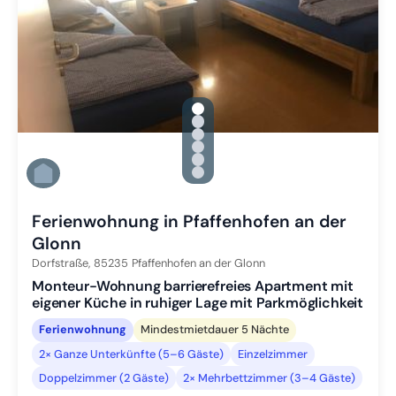
gallery.slide_selector
Zu Slide 1 wechseln
Zu Slide 2 wechseln
Zu Slide 3 wechseln
Zu Slide 4 wechseln
Zu Slide 5 wechseln
Zu Slide 6 wechseln
Ferienwohnung in Pfaffenhofen an der
Glonn
Dorfstraße,
85235
Pfaffenhofen an der Glonn
Monteur-Wohnung barrierefreies Apartment mit
eigener Küche in ruhiger Lage mit Parkmöglichkeit
Ferienwohnung
Mindestmietdauer 5 Nächte
2× Ganze Unterkünfte (5–6 Gäste)
Einzelzimmer
Doppelzimmer (2 Gäste)
2× Mehrbettzimmer (3–4 Gäste)