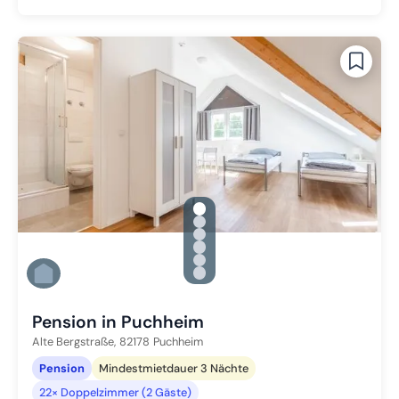
gallery.slide_selector
Zu Slide 1 wechseln
Zu Slide 2 wechseln
Zu Slide 3 wechseln
Zu Slide 4 wechseln
Zu Slide 5 wechseln
Zu Slide 6 wechseln
Pension in Puchheim
Alte Bergstraße,
82178
Puchheim
Pension
Mindestmietdauer 3 Nächte
22× Doppelzimmer (2 Gäste)