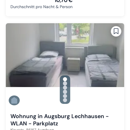
10,70 €
Durchschnitt pro Nacht & Person
gallery.slide_selector
Zu Slide 1 wechseln
Zu Slide 2 wechseln
Zu Slide 3 wechseln
Zu Slide 4 wechseln
Zu Slide 5 wechseln
Zu Slide 6 wechseln
Wohnung in Augsburg Lechhausen -
WLAN - Parkplatz
Klausstr.,
86167
Augsburg