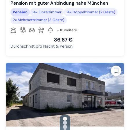
Pension mit guter Anbindung nahe München
Pension
14× Einzelzimmer
14× Doppelzimmer (2 Gäste)
2× Mehrbettzimmer (3 Gäste)
+ 16 weitere
36,67 €
Durchschnitt pro Nacht & Person
gallery.slide_selector
Zu Slide 1 wechseln
Zu Slide 2 wechseln