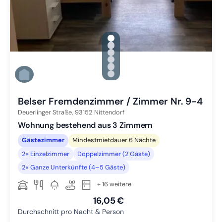
gallery.slide_selector
Zu Slide 1 wechseln
Zu Slide 2 wechseln
Zu Slide 3 wechseln
Zu Slide 4 wechseln
Zu Slide 5 wechseln
Zu Slide 6 wechseln
Belser Fremdenzimmer / Zimmer Nr. 9-4
Deuerlinger Straße,
93152
Nittendorf
Wohnung bestehend aus 3 Zimmern
Gästezimmer
Mindestmietdauer 6 Nächte
2× Einzelzimmer
Doppelzimmer (2 Gäste)
2× Ganze Unterkünfte (4–5 Gäste)
+ 16 weitere
16,05 €
Durchschnitt pro Nacht & Person