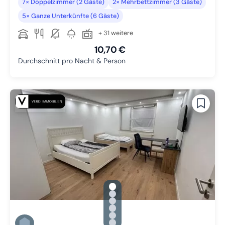
7× Doppelzimmer (2 Gäste)
2× Mehrbettzimmer (3 Gäste)
5× Ganze Unterkünfte (6 Gäste)
+ 31 weitere
10,70 €
Durchschnitt pro Nacht & Person
gallery.slide_selector
Zu Slide 1 wechseln
Zu Slide 2 wechseln
Zu Slide 3 wechseln
Zu Slide 4 wechseln
Zu Slide 5 wechseln