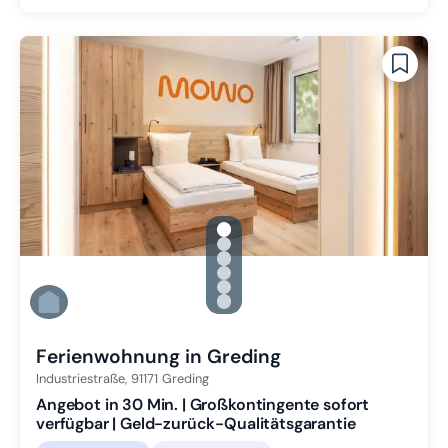
gallery.slide_selector
Zu Slide 1 wechseln
Zu Slide 2 wechseln
Zu Slide 3 wechseln
Zu Slide 4 wechseln
Zu Slide 5 wechseln
Zu Slide 6 wechseln
Ferienwohnung in Greding
Industriestraße,
91171
Greding
Angebot in 30 Min. | Großkontingente sofort
verfügbar | Geld-zurück-Qualitätsgarantie