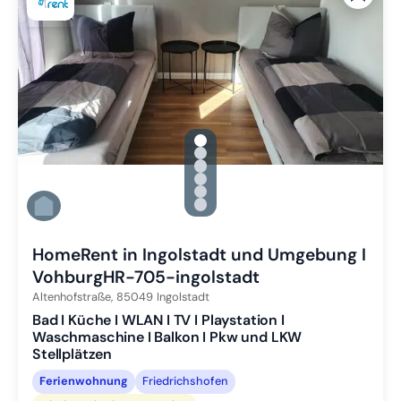
gallery.slide_selector
Zu Slide 1 wechseln
Zu Slide 2 wechseln
Zu Slide 3 wechseln
Zu Slide 4 wechseln
Zu Slide 5 wechseln
Zu Slide 6 wechseln
HomeRent in Ingolstadt und Umgebung I
VohburgHR-705-ingolstadt
Altenhofstraße,
85049
Ingolstadt
Bad I Küche I WLAN I TV I Playstation I
Waschmaschine I Balkon I Pkw und LKW
Stellplätzen
Ferienwohnung
Friedrichshofen