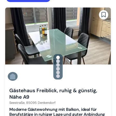
gallery.slide_selector
Zu Slide 1 wechseln
Zu Slide 2 wechseln
Zu Slide 3 wechseln
Zu Slide 4 wechseln
Zu Slide 5 wechseln
Zu Slide 6 wechseln
Gästehaus Freiblick, ruhig & günstig,
Nähe A9
Seestraße,
85095
Denkendorf
Moderne Gästewohnung mit Balkon, ideal für
Berufstätige in ruhiger Lage und guter Anbindung