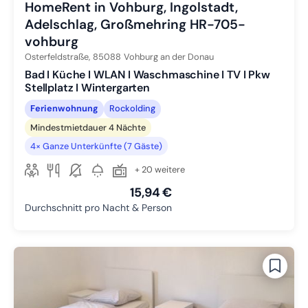
HomeRent in Vohburg, Ingolstadt,
Adelschlag, Großmehring HR-705-
vohburg
Osterfeldstraße,
85088
Vohburg an der Donau
Bad I Küche I WLAN I Waschmaschine I TV I Pkw
Stellplatz I Wintergarten
Ferienwohnung
Rockolding
Mindestmietdauer 4 Nächte
4× Ganze Unterkünfte (7 Gäste)
+ 20 weitere
15,94 €
Durchschnitt pro Nacht & Person