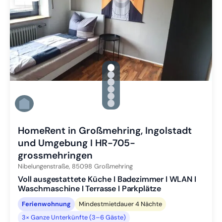
gallery.slide_selector
Zu Slide 1 wechseln
Zu Slide 2 wechseln
Zu Slide 3 wechseln
Zu Slide 4 wechseln
Zu Slide 5 wechseln
Zu Slide 6 wechseln
HomeRent in Großmehring, Ingolstadt
und Umgebung I HR-705-
grossmehringen
Nibelungenstraße,
85098
Großmehring
Voll ausgestattete Küche I Badezimmer I WLAN I
Waschmaschine I Terrasse I Parkplätze
Ferienwohnung
Mindestmietdauer 4 Nächte
3× Ganze Unterkünfte (3–6 Gäste)