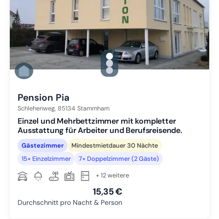
gallery.slide_selector
Zu Slide 1 wechseln
Zu Slide 2 wechseln
Zu Slide 3 wechseln
Pension Pia
Schlehenweg,
85134
Stammham
Einzel und Mehrbettzimmer mit kompletter
Ausstattung für Arbeiter und Berufsreisende.
Gästezimmer
Mindestmietdauer 30 Nächte
15× Einzelzimmer
7× Doppelzimmer (2 Gäste)
+ 12 weitere
15,35 €
Durchschnitt pro Nacht & Person