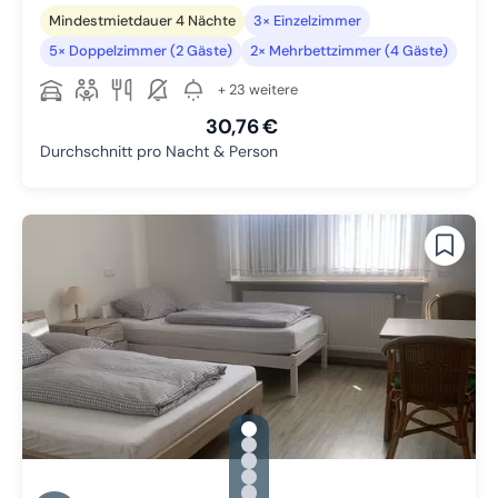
Mindestmietdauer 4 Nächte
3× Einzelzimmer
5× Doppelzimmer (2 Gäste)
2× Mehrbettzimmer (4 Gäste)
+ 23 weitere
30,76 €
Durchschnitt pro Nacht & Person
gallery.slide_selector
Zu Slide 1 wechseln
Zu Slide 2 wechseln
Zu Slide 3 wechseln
Zu Slide 4 wechseln