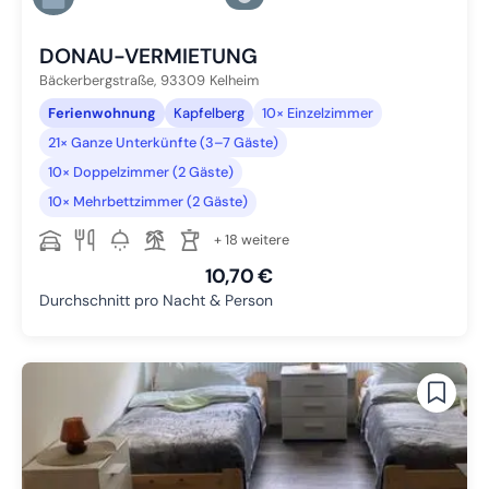
Zu Slide 6 wechseln
DONAU-VERMIETUNG
Bäckerbergstraße,
93309
Kelheim
Ferienwohnung
Kapfelberg
10× Einzelzimmer
21× Ganze Unterkünfte (3–7 Gäste)
10× Doppelzimmer (2 Gäste)
10× Mehrbettzimmer (2 Gäste)
+ 18 weitere
10,70 €
Durchschnitt pro Nacht & Person