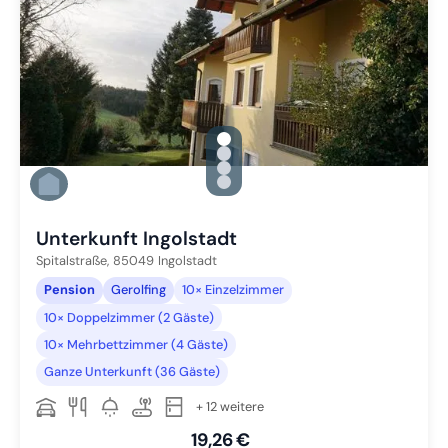
gallery.slide_selector
Zu Slide 1 wechseln
Zu Slide 2 wechseln
Zu Slide 3 wechseln
Zu Slide 4 wechseln
Unterkunft Ingolstadt
Spitalstraße,
85049
Ingolstadt
Pension
Gerolfing
10× Einzelzimmer
10× Doppelzimmer (2 Gäste)
10× Mehrbettzimmer (4 Gäste)
Ganze Unterkunft (36 Gäste)
+ 12 weitere
19,26 €