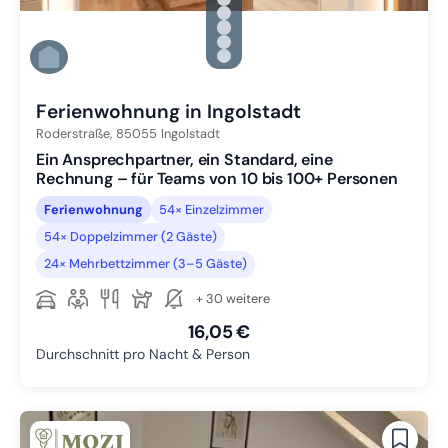
Zu Slide 1 wechseln
Zu Slide 2 wechseln
Zu Slide 3 wechseln
Zu Slide 4 wechseln
Zu Slide 5 wechseln
Zu Slide 6 wechseln
Ferienwohnung in Ingolstadt
Roderstraße,
85055
Ingolstadt
Ein Ansprechpartner, ein Standard, eine
Rechnung – für Teams von 10 bis 100+ Personen
Ferienwohnung
54× Einzelzimmer
54× Doppelzimmer (2 Gäste)
24× Mehrbettzimmer (3–5 Gäste)
+ 30 weitere
16,05 €
Durchschnitt pro Nacht & Person