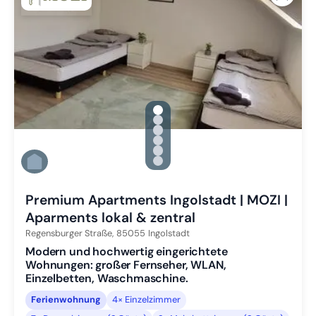
gallery.slide_selector
Zu Slide 1 wechseln
Zu Slide 2 wechseln
Zu Slide 3 wechseln
Zu Slide 4 wechseln
Zu Slide 5 wechseln
Zu Slide 6 wechseln
Premium Apartments Ingolstadt | MOZI |
Aparments lokal & zentral
Regensburger Straße,
85055
Ingolstadt
Modern und hochwertig eingerichtete
Wohnungen: großer Fernseher, WLAN,
Einzelbetten, Waschmaschine.
Ferienwohnung
4× Einzelzimmer