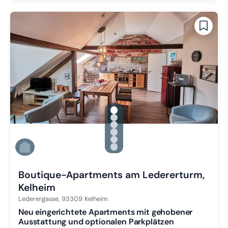
gallery.slide_selector
Zu Slide 1 wechseln
Zu Slide 2 wechseln
Zu Slide 3 wechseln
Zu Slide 4 wechseln
Zu Slide 5 wechseln
Zu Slide 6 wechseln
Boutique-Apartments am Ledererturm,
Kelheim
Lederergasse,
93309
Kelheim
Neu eingerichtete Apartments mit gehobener
Ausstattung und optionalen Parkplätzen