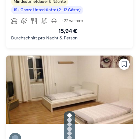
Mindestmietdauer 5 Nächte
19× Ganze Unterkünfte (2–12 Gäste)
+ 22 weitere
15,94 €
Durchschnitt pro Nacht & Person
gallery.slide_selector
Zu Slide 1 wechseln
Zu Slide 2 wechseln
Zu Slide 3 wechseln
Zu Slide 4 wechseln
Zu Slide 5 wechseln