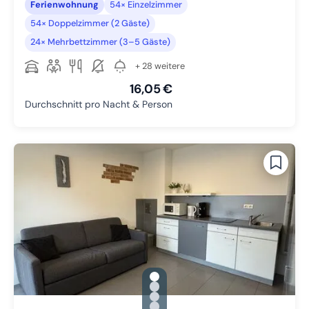
Ferienwohnung
54× Einzelzimmer
54× Doppelzimmer (2 Gäste)
24× Mehrbettzimmer (3–5 Gäste)
+ 28 weitere
16,05 €
Durchschnitt pro Nacht & Person
gallery.slide_selector
Zu Slide 1 wechseln
Zu Slide 2 wechseln
Zu Slide 3 wechseln