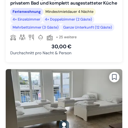
privatem Bad und komplett ausgestatteter Küche
Ferienwohnung
Mindestmietdauer 4 Nächte
4× Einzelzimmer
4× Doppelzimmer (2 Gäste)
Mehrbettzimmer (3 Gäste)
Ganze Unterkunft (12 Gäste)
+ 25 weitere
30,00 €
Durchschnitt pro Nacht & Person
gallery.slide_selector