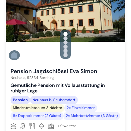
gallery.slide_selector
Zu Slide 1 wechseln
Zu Slide 2 wechseln
Zu Slide 3 wechseln
Zu Slide 4 wechseln
Zu Slide 5 wechseln
Zu Slide 6 wechseln
Pension Jagdschlössl Eva Simon
Neuhaus,
92334
Berching
Gemütliche Pension mit Vollausstattung in
ruhiger Lage
Pension
Neuhaus b. Seubersdorf
Mindestmietdauer 3 Nächte
2× Einzelzimmer
8× Doppelzimmer (2 Gäste)
2× Mehrbettzimmer (3 Gäste)
+ 9 weitere