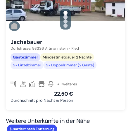
gallery.slide_selector
Zu Slide 1 wechseln
Zu Slide 2 wechseln
Zu Slide 3 wechseln
Zu Slide 4 wechseln
Jachabauer
Dorfstrasse,
93336
Altmannstein - Ried
Gästezimmer
Mindestmietdauer 2 Nächte
5× Einzelzimmer
5× Doppelzimmer (2 Gäste)
+ 1 weiteres
22,50 €
Durchschnitt pro Nacht & Person
Weitere Unterkünfte in der Nähe
sortiert nach Entfernung