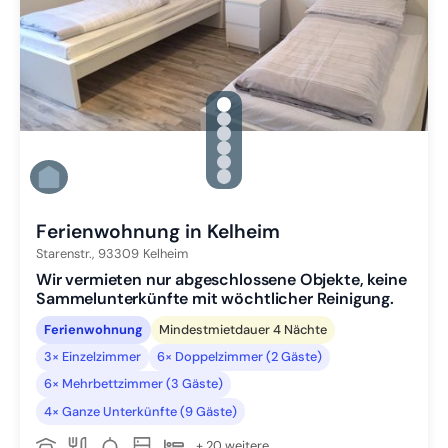
gallery.slide_selector
Zu Slide 1 wechseln
Zu Slide 2 wechseln
Zu Slide 3 wechseln
Zu Slide 4 wechseln
Zu Slide 5 wechseln
Zu Slide 6 wechseln
Ferienwohnung in Kelheim
Starenstr.,
93309
Kelheim
Wir vermieten nur abgeschlossene Objekte, keine
Sammelunterkünfte mit wöchtlicher Reinigung.
Ferienwohnung
Mindestmietdauer 4 Nächte
3× Einzelzimmer
6× Doppelzimmer (2 Gäste)
6× Mehrbettzimmer (3 Gäste)
4× Ganze Unterkünfte (9 Gäste)
+ 20 weitere