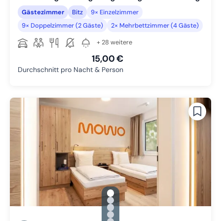
Gästezimmer
Bitz
9× Einzelzimmer
9× Doppelzimmer (2 Gäste)
2× Mehrbettzimmer (4 Gäste)
+ 28 weitere
15,00 €
Durchschnitt pro Nacht & Person
gallery.slide_selector
Zu Slide 1 wechseln
Zu Slide 2 wechseln
Zu Slide 3 wechseln