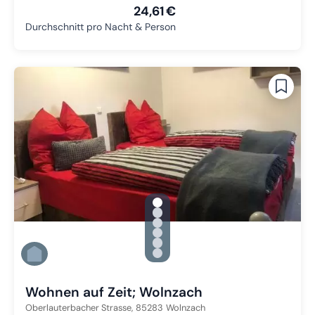
24,61 €
Durchschnitt pro Nacht & Person
gallery.slide_selector
Zu Slide 1 wechseln
Zu Slide 2 wechseln
Zu Slide 3 wechseln
Zu Slide 4 wechseln
Zu Slide 5 wechseln
Zu Slide 6 wechseln
Wohnen auf Zeit; Wolnzach
Oberlauterbacher Strasse,
85283
Wolnzach