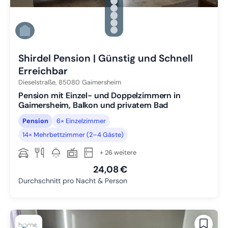
Zu Slide 1 wechseln
Zu Slide 2 wechseln
Zu Slide 3 wechseln
Zu Slide 4 wechseln
Zu Slide 5 wechseln
Zu Slide 6 wechseln
Shirdel Pension | Günstig und Schnell
Erreichbar
Dieselstraße,
85080
Gaimersheim
Pension mit Einzel- und Doppelzimmern in
Gaimersheim, Balkon und privatem Bad
Pension
6× Einzelzimmer
14× Mehrbettzimmer (2–4 Gäste)
+ 26 weitere
24,08 €
Durchschnitt pro Nacht & Person