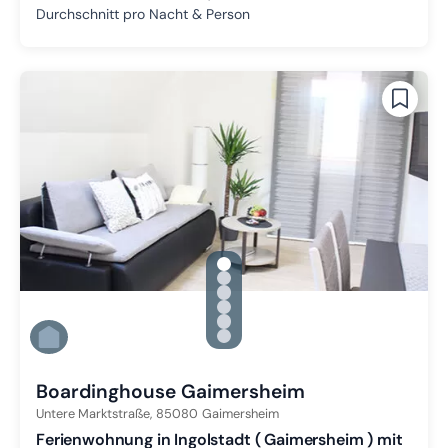
Durchschnitt pro Nacht & Person
gallery.slide_selector
Zu Slide 1 wechseln
Zu Slide 2 wechseln
Zu Slide 3 wechseln
Zu Slide 4 wechseln
Zu Slide 5 wechseln
Zu Slide 6 wechseln
Boardinghouse Gaimersheim
Untere Marktstraße,
85080
Gaimersheim
Ferienwohnung in Ingolstadt ( Gaimersheim ) mit