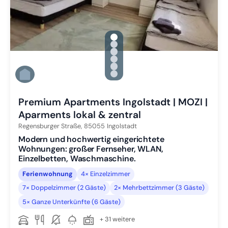
gallery.slide_selector
Zu Slide 1 wechseln
Zu Slide 2 wechseln
Zu Slide 3 wechseln
Zu Slide 4 wechseln
Zu Slide 5 wechseln
Zu Slide 6 wechseln
Premium Apartments Ingolstadt | MOZI |
Aparments lokal & zentral
Regensburger Straße,
85055
Ingolstadt
Modern und hochwertig eingerichtete
Wohnungen: großer Fernseher, WLAN,
Einzelbetten, Waschmaschine.
Ferienwohnung
4× Einzelzimmer
7× Doppelzimmer (2 Gäste)
2× Mehrbettzimmer (3 Gäste)
5× Ganze Unterkünfte (6 Gäste)
+ 31 weitere