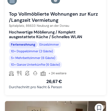
Zu Slide 5 wechseln
Zu Slide 6 wechseln
Top Vollmöblierte Wohnungen zur Kurz
/Langzeit Vermietung
Spitalplatz,
86633
Neuburg an der Donau
Hochwertige Möblierung / Komplett
ausgestattete Küche / Schnelles WLAN
Ferienwohnung
Einzelzimmer
10× Doppelzimmer (2 Gäste)
5× Mehrbettzimmer (6 Gäste)
10× Ganze Unterkünfte (6 Gäste)
+ 24 weitere
26,67 €
Durchschnitt pro Nacht & Person