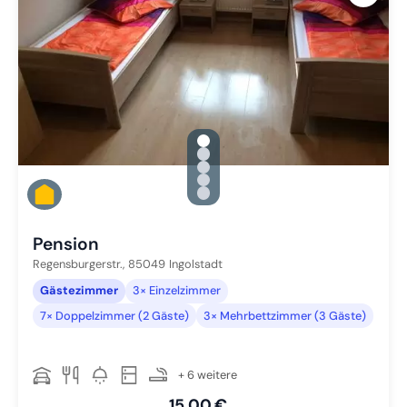
gallery.slide_selector
Zu Slide 1 wechseln
Zu Slide 2 wechseln
Zu Slide 3 wechseln
Zu Slide 4 wechseln
Zu Slide 5 wechseln
Pension
Regensburgerstr.,
85049
Ingolstadt
Gästezimmer
3× Einzelzimmer
7× Doppelzimmer (2 Gäste)
3× Mehrbettzimmer (3 Gäste)
+ 6 weitere
15,00 €