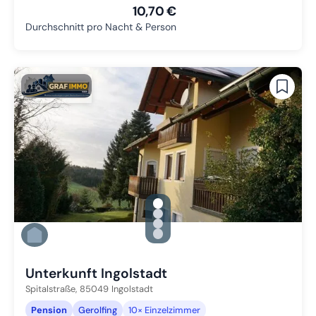
10,70 €
Durchschnitt pro Nacht & Person
gallery.slide_selector
Zu Slide 1 wechseln
Zu Slide 2 wechseln
Zu Slide 3 wechseln
Zu Slide 4 wechseln
Unterkunft Ingolstadt
Spitalstraße,
85049
Ingolstadt
Pension
Gerolfing
10× Einzelzimmer