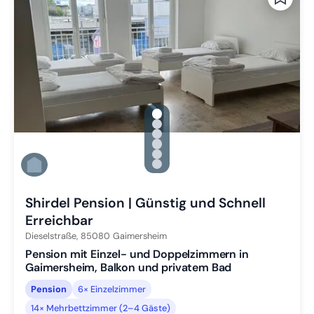
gallery.slide_selector
Zu Slide 1 wechseln
Zu Slide 2 wechseln
Zu Slide 3 wechseln
Zu Slide 4 wechseln
Zu Slide 5 wechseln
Zu Slide 6 wechseln
Shirdel Pension | Günstig und Schnell
Erreichbar
Dieselstraße,
85080
Gaimersheim
Pension mit Einzel- und Doppelzimmern in
Gaimersheim, Balkon und privatem Bad
Pension
6× Einzelzimmer
14× Mehrbettzimmer (2–4 Gäste)