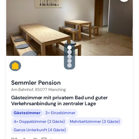
gallery.slide_selector
Zu Slide 1 wechseln
Zu Slide 2 wechseln
Zu Slide 3 wechseln
Zu Slide 4 wechseln
Zu Slide 5 wechseln
Semmler Pension
Am Bahnhof,
85077
Manching
Gästezimmer mit privatem Bad und guter
Verkehrsanbindung in zentraler Lage
Gästezimmer
3× Einzelzimmer
4× Doppelzimmer (2 Gäste)
Mehrbettzimmer (3 Gäste)
Ganze Unterkunft (4 Gäste)