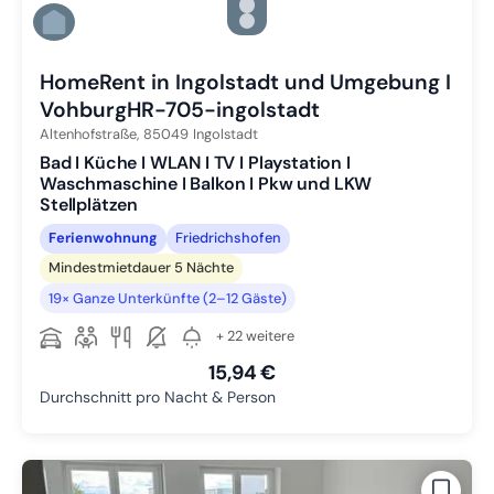
Zu Slide 4 wechseln
Zu Slide 5 wechseln
Zu Slide 6 wechseln
HomeRent in Ingolstadt und Umgebung I
VohburgHR-705-ingolstadt
Altenhofstraße,
85049
Ingolstadt
Bad I Küche I WLAN I TV I Playstation I
Waschmaschine I Balkon I Pkw und LKW
Stellplätzen
Ferienwohnung
Friedrichshofen
Mindestmietdauer 5 Nächte
19× Ganze Unterkünfte (2–12 Gäste)
+ 22 weitere
15,94 €
Durchschnitt pro Nacht & Person