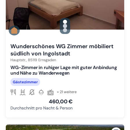
gallery.slide_selector
Zu Slide 1 wechseln
Zu Slide 2 wechseln
Zu Slide 3 wechseln
Wunderschönes WG Zimmer möbiliert
südlich von Ingolstadt
Hauptstr.,
85119
Ernsgaden
WG-Zimmer in ruhiger Lage mit guter Anbindung
und Nähe zu Wanderwegen
Gästezimmer
+ 21 weitere
460,00 €
Durchschnitt pro Nacht & Person