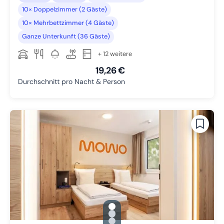
10× Doppelzimmer (2 Gäste)
10× Mehrbettzimmer (4 Gäste)
Ganze Unterkunft (36 Gäste)
+ 12 weitere
19,26 €
Durchschnitt pro Nacht & Person
gallery.slide_selector
Zu Slide 1 wechseln
Zu Slide 2 wechseln