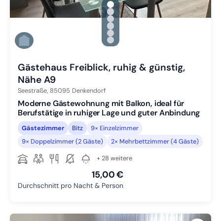
gallery.slide_selector
Zu Slide 1 wechseln
Zu Slide 2 wechseln
Zu Slide 3 wechseln
Zu Slide 4 wechseln
Zu Slide 5 wechseln
Zu Slide 6 wechseln
Gästehaus Freiblick, ruhig & günstig,
Nähe A9
Seestraße,
85095
Denkendorf
Moderne Gästewohnung mit Balkon, ideal für
Berufstätige in ruhiger Lage und guter Anbindung
Gästezimmer
Bitz
9× Einzelzimmer
9× Doppelzimmer (2 Gäste)
2× Mehrbettzimmer (4 Gäste)
+ 28 weitere
15,00 €
Durchschnitt pro Nacht & Person