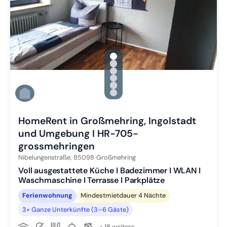
gallery.slide_selector
Zu Slide 1 wechseln
Zu Slide 2 wechseln
Zu Slide 3 wechseln
Zu Slide 4 wechseln
Zu Slide 5 wechseln
Zu Slide 6 wechseln
HomeRent in Großmehring, Ingolstadt
und Umgebung I HR-705-
grossmehringen
Nibelungenstraße,
85098
Großmehring
Voll ausgestattete Küche I Badezimmer I WLAN I
Waschmaschine I Terrasse I Parkplätze
Ferienwohnung
Mindestmietdauer 4 Nächte
3× Ganze Unterkünfte (3–6 Gäste)
+ 18 weitere