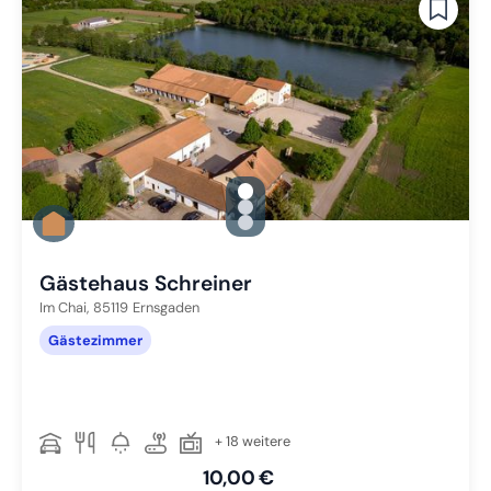
gallery.slide_selector
Zu Slide 1 wechseln
Zu Slide 2 wechseln
Zu Slide 3 wechseln
Gästehaus Schreiner
Im Chai,
85119
Ernsgaden
Gästezimmer
+ 18 weitere
10,00 €