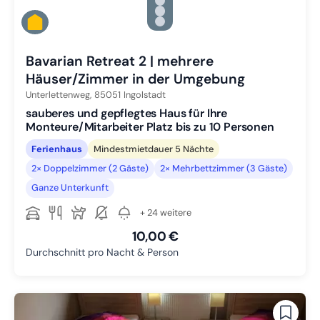
Zu Slide 2 wechseln
Zu Slide 3 wechseln
Zu Slide 4 wechseln
Zu Slide 5 wechseln
Bavarian Retreat 2 | mehrere
Häuser/Zimmer in der Umgebung
Unterlettenweg,
85051
Ingolstadt
sauberes und gepflegtes Haus für Ihre
Monteure/Mitarbeiter Platz bis zu 10 Personen
Ferienhaus
Mindestmietdauer 5 Nächte
2× Doppelzimmer (2 Gäste)
2× Mehrbettzimmer (3 Gäste)
Ganze Unterkunft
+ 24 weitere
10,00 €
Durchschnitt pro Nacht & Person