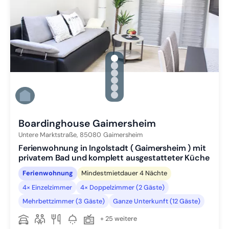
gallery.slide_selector
Zu Slide 1 wechseln
Zu Slide 2 wechseln
Zu Slide 3 wechseln
Zu Slide 4 wechseln
Zu Slide 5 wechseln
Zu Slide 6 wechseln
Boardinghouse Gaimersheim
Untere Marktstraße,
85080
Gaimersheim
Ferienwohnung in Ingolstadt ( Gaimersheim ) mit
privatem Bad und komplett ausgestatteter Küche
Ferienwohnung
Mindestmietdauer 4 Nächte
4× Einzelzimmer
4× Doppelzimmer (2 Gäste)
Mehrbettzimmer (3 Gäste)
Ganze Unterkunft (12 Gäste)
+ 25 weitere