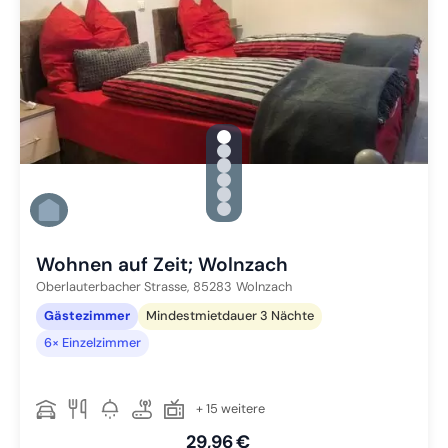
gallery.slide_selector
Zu Slide 1 wechseln
Zu Slide 2 wechseln
Zu Slide 3 wechseln
Zu Slide 4 wechseln
Zu Slide 5 wechseln
Zu Slide 6 wechseln
Wohnen auf Zeit; Wolnzach
Oberlauterbacher Strasse,
85283
Wolnzach
Gästezimmer
Mindestmietdauer 3 Nächte
6× Einzelzimmer
+ 15 weitere
29,96 €