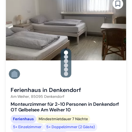
gallery.slide_selector
Zu Slide 1 wechseln
Zu Slide 2 wechseln
Zu Slide 3 wechseln
Zu Slide 4 wechseln
Zu Slide 5 wechseln
Zu Slide 6 wechseln
Ferienhaus in Denkendorf
Am Weiher,
85095
Denkendorf
Monteurzimmer für 2-10 Personen in Denkendorf
OT Gelbelsee Am Weiher 10
Ferienhaus
Mindestmietdauer 7 Nächte
5× Einzelzimmer
5× Doppelzimmer (2 Gäste)