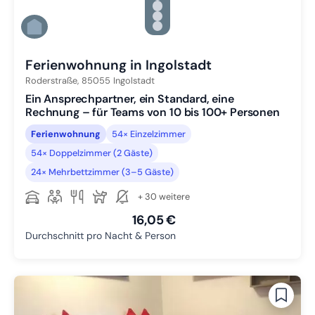
Zu Slide 3 wechseln
Zu Slide 4 wechseln
Zu Slide 5 wechseln
Zu Slide 6 wechseln
Ferienwohnung in Ingolstadt
Roderstraße,
85055
Ingolstadt
Ein Ansprechpartner, ein Standard, eine
Rechnung – für Teams von 10 bis 100+ Personen
Ferienwohnung
54× Einzelzimmer
54× Doppelzimmer (2 Gäste)
24× Mehrbettzimmer (3–5 Gäste)
+ 30 weitere
16,05 €
Durchschnitt pro Nacht & Person