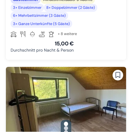
3× Einzelzimmer
8× Doppelzimmer (2 Gäste)
6× Mehrbettzimmer (3 Gäste)
3× Ganze Unterkünfte (5 Gäste)
+ 8 weitere
15,00 €
Durchschnitt pro Nacht & Person
gallery.slide_selector
Zu Slide 1 wechseln