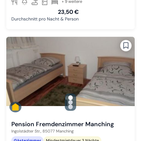
+ 9 weitere
23,50 €
Durchschnitt pro Nacht & Person
gallery.slide_selector
Zu Slide 1 wechseln
Zu Slide 2 wechseln
Zu Slide 3 wechseln
Pension Fremdenzimmer Manching
Ingolstädter Str.,
85077
Manching
Gästezimmer
Mindestmietdauer 3 Nächte