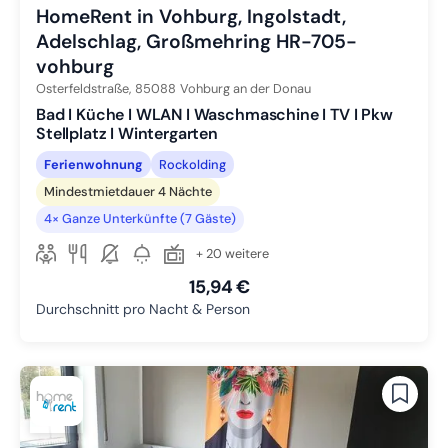
HomeRent in Vohburg, Ingolstadt,
Adelschlag, Großmehring HR-705-
vohburg
Osterfeldstraße,
85088
Vohburg an der Donau
Bad I Küche I WLAN I Waschmaschine I TV I Pkw
Stellplatz I Wintergarten
Ferienwohnung
Rockolding
Mindestmietdauer 4 Nächte
4× Ganze Unterkünfte (7 Gäste)
+ 20 weitere
15,94 €
Durchschnitt pro Nacht & Person