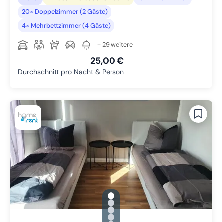
20× Doppelzimmer (2 Gäste)
4× Mehrbettzimmer (4 Gäste)
+ 29 weitere
25,00 €
Durchschnitt pro Nacht & Person
gallery.slide_selector
Zu Slide 1 wechseln
Zu Slide 2 wechseln
Zu Slide 3 wechseln