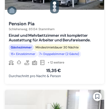
gallery.slide_selector
Zu Slide 1 wechseln
Zu Slide 2 wechseln
Zu Slide 3 wechseln
Pension Pia
Schlehenweg,
85134
Stammham
Einzel und Mehrbettzimmer mit kompletter
Ausstattung für Arbeiter und Berufsreisende.
Gästezimmer
Mindestmietdauer 30 Nächte
15× Einzelzimmer
7× Doppelzimmer (2 Gäste)
+ 12 weitere
15,35 €
Durchschnitt pro Nacht & Person