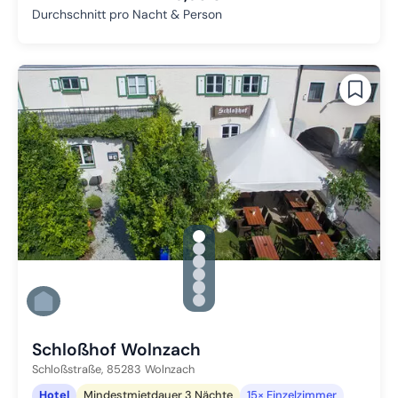
Durchschnitt pro Nacht & Person
gallery.slide_selector
Zu Slide 1 wechseln
Zu Slide 2 wechseln
Zu Slide 3 wechseln
Zu Slide 4 wechseln
Zu Slide 5 wechseln
Zu Slide 6 wechseln
Schloßhof Wolnzach
Schloßstraße,
85283
Wolnzach
Hotel
Mindestmietdauer 3 Nächte
15× Einzelzimmer