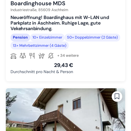
Boardinghouse MDS
Industriestraße,
85609
Aschheim
Neueröffnung! Boardinghaus mit W-LAN und
Parkplatz in Aschheim. Ruhige Lage, gute
Vekehrsanbindung.
Pension
10× Einzelzimmer
50× Doppelzimmer (2 Gäste)
13× Mehrbettzimmer (4 Gäste)
+ 34 weitere
29,43 €
Durchschnitt pro Nacht & Person