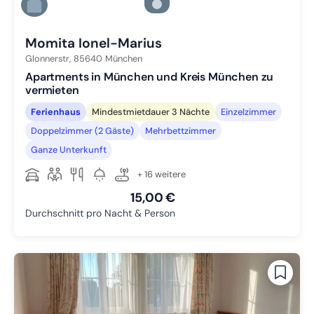
Zu Slide 5 wechseln
Zu Slide 6 wechseln
Momita Ionel-Marius
Glonnerstr,
85640
München
Apartments in München und Kreis München zu
vermieten
Ferienhaus
Mindestmietdauer 3 Nächte
Einzelzimmer
Doppelzimmer (2 Gäste)
Mehrbettzimmer
Ganze Unterkunft
+ 16 weitere
15,00 €
Durchschnitt pro Nacht & Person