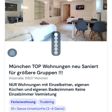
gallery.slide_selector
Zu Slide 1 wechseln
Zu Slide 2 wechseln
Zu Slide 3 wechseln
Zu Slide 4 wechseln
Zu Slide 5 wechseln
Zu Slide 6 wechseln
München TOP Wohnungen neu Saniert
für größere Gruppen !!!
Iltisstraße,
81827
München
NUR Wohnungen mit Einzelbetten, eigenen
Küchen und eigenen Badezimmern Keine
Einzelzimmer Vermietung
Ferienwohnung
Trudering
10× Ganze Unterkünfte (2–6 Gäste)