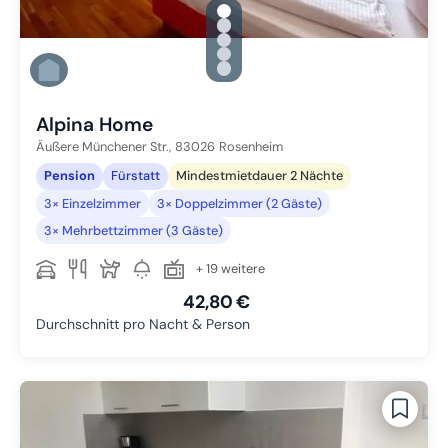
gallery.slide_selector
Zu Slide 1 wechseln
Zu Slide 2 wechseln
Zu Slide 3 wechseln
Zu Slide 4 wechseln
Zu Slide 5 wechseln
Alpina Home
Äußere Münchener Str.,
83026
Rosenheim
Pension
Fürstatt
Mindestmietdauer 2 Nächte
3× Einzelzimmer
3× Doppelzimmer (2 Gäste)
3× Mehrbettzimmer (3 Gäste)
+ 19 weitere
42,80 €
Durchschnitt pro Nacht & Person