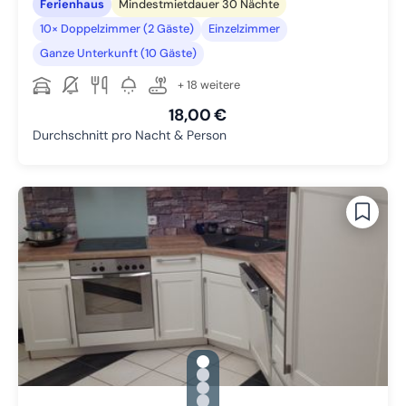
Ferienhaus
Mindestmietdauer 30 Nächte
10× Doppelzimmer (2 Gäste)
Einzelzimmer
Ganze Unterkunft (10 Gäste)
+ 18 weitere
18,00 €
Durchschnitt pro Nacht & Person
gallery.slide_selector
Zu Slide 1 wechseln
Zu Slide 2 wechseln
Zu Slide 3 wechseln