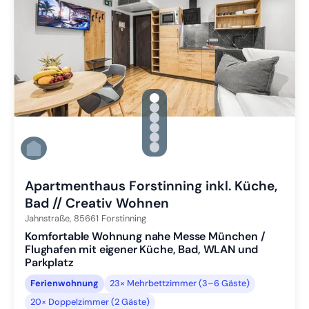
gallery.slide_selector
Zu Slide 1 wechseln
Zu Slide 2 wechseln
Zu Slide 3 wechseln
Zu Slide 4 wechseln
Zu Slide 5 wechseln
Zu Slide 6 wechseln
Apartmenthaus Forstinning inkl. Küche,
Bad // Creativ Wohnen
Jahnstraße,
85661
Forstinning
Komfortable Wohnung nahe Messe München /
Flughafen mit eigener Küche, Bad, WLAN und
Parkplatz
Ferienwohnung
23× Mehrbettzimmer (3–6 Gäste)
20× Doppelzimmer (2 Gäste)