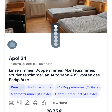
gallery.slide_selector
Zu Slide 1 wechseln
Zu Slide 2 wechseln
Zu Slide 3 wechseln
Zu Slide 4 wechseln
Zu Slide 5 wechseln
Zu Slide 6 wechseln
Apoli24
Feldstraße,
85640
Putzbrunn
Einzelzimmer, Doppelzimmer, Monteurzimmer,
Studentenzimmer, an Autobahn A99, kostenlose
Parkplätze
Pension
12× Einzelzimmer
24× Doppelzimmer (2 Gäste)
Mehrbettzimmer (3 Gäste)
Ganze Unterkunft (4 Gäste)
+ 26 weitere
26,75 €