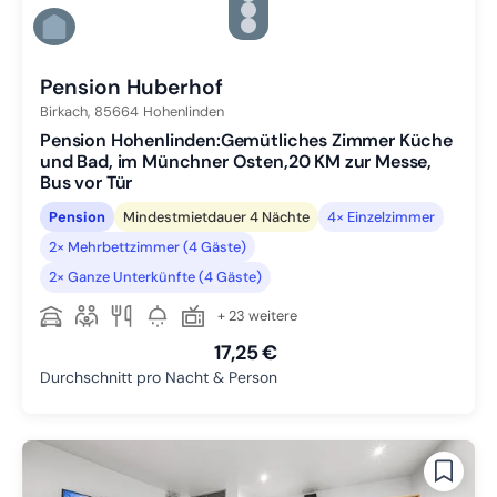
Zu Slide 4 wechseln
Zu Slide 5 wechseln
Zu Slide 6 wechseln
Pension Huberhof
Birkach,
85664
Hohenlinden
Pension Hohenlinden:Gemütliches Zimmer Küche
und Bad, im Münchner Osten,20 KM zur Messe,
Bus vor Tür
Pension
Mindestmietdauer 4 Nächte
4× Einzelzimmer
2× Mehrbettzimmer (4 Gäste)
2× Ganze Unterkünfte (4 Gäste)
+ 23 weitere
17,25 €
Durchschnitt pro Nacht & Person