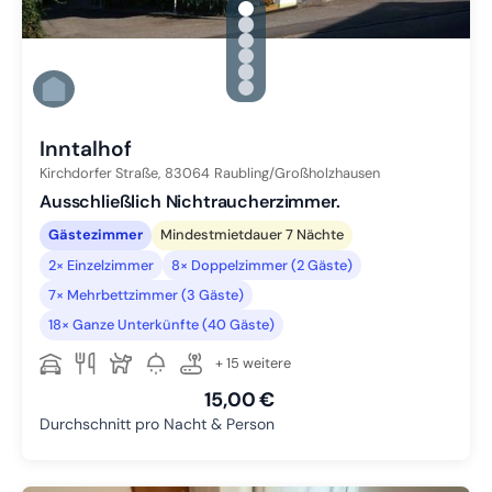
gallery.slide_selector
Zu Slide 1 wechseln
Zu Slide 2 wechseln
Zu Slide 3 wechseln
Zu Slide 4 wechseln
Zu Slide 5 wechseln
Zu Slide 6 wechseln
Inntalhof
Kirchdorfer Straße,
83064
Raubling/Großholzhausen
Ausschließlich Nichtraucherzimmer.
Gästezimmer
Mindestmietdauer 7 Nächte
2× Einzelzimmer
8× Doppelzimmer (2 Gäste)
7× Mehrbettzimmer (3 Gäste)
18× Ganze Unterkünfte (40 Gäste)
+ 15 weitere
15,00 €
Durchschnitt pro Nacht & Person