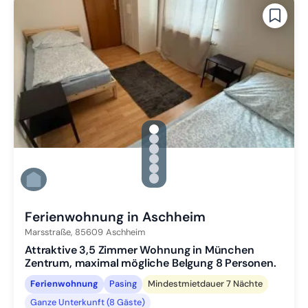
gallery.slide_selector
Zu Slide 1 wechseln
Zu Slide 2 wechseln
Zu Slide 3 wechseln
Zu Slide 4 wechseln
Zu Slide 5 wechseln
Zu Slide 6 wechseln
Ferienwohnung in Aschheim
Marsstraße,
85609
Aschheim
Attraktive 3,5 Zimmer Wohnung in München
Zentrum, maximal mögliche Belgung 8 Personen.
Ferienwohnung
Pasing
Mindestmietdauer 7 Nächte
Ganze Unterkunft (8 Gäste)