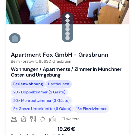
gallery.slide_selector
Zu Slide 1 wechseln
Zu Slide 2 wechseln
Zu Slide 3 wechseln
Zu Slide 4 wechseln
Zu Slide 5 wechseln
Zu Slide 6 wechseln
Apartment Fox GmbH - Grasbrunn
Beim Forstwirt,
85630
Grasbrunn
Wohnungen / Apartments / Zimmer in Münchner
Osten und Umgebung
Ferienwohnung
Harthausen
20× Doppelzimmer (2 Gäste)
20× Mehrbettzimmer (3 Gäste)
5× Ganze Unterkünfte (6 Gäste)
13× Einzelzimmer
+ 17 weitere
19,26 €