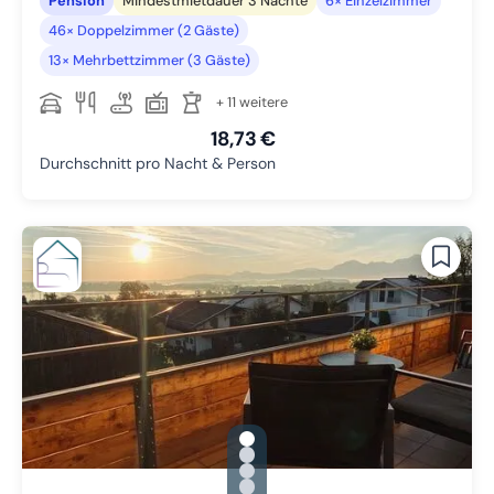
Pension
Mindestmietdauer 3 Nächte
6× Einzelzimmer
46× Doppelzimmer (2 Gäste)
13× Mehrbettzimmer (3 Gäste)
+ 11 weitere
18,73 €
Durchschnitt pro Nacht & Person
gallery.slide_selector
Zu Slide 1 wechseln
Zu Slide 2 wechseln
Zu Slide 3 wechseln