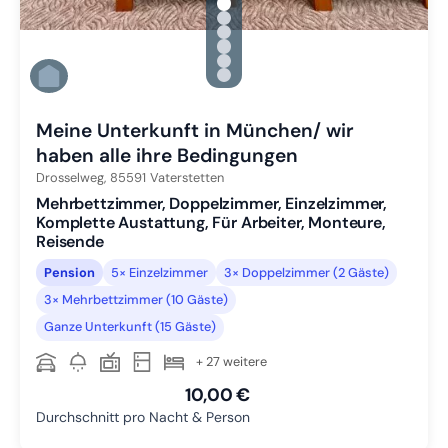
gallery.slide_selector
Zu Slide 1 wechseln
Zu Slide 2 wechseln
Zu Slide 3 wechseln
Zu Slide 4 wechseln
Zu Slide 5 wechseln
Zu Slide 6 wechseln
Meine Unterkunft in München/ wir
haben alle ihre Bedingungen
Drosselweg,
85591
Vaterstetten
Mehrbettzimmer, Doppelzimmer, Einzelzimmer,
Komplette Austattung, Für Arbeiter, Monteure,
Reisende
Pension
5× Einzelzimmer
3× Doppelzimmer (2 Gäste)
3× Mehrbettzimmer (10 Gäste)
Ganze Unterkunft (15 Gäste)
+ 27 weitere
10,00 €
Durchschnitt pro Nacht & Person