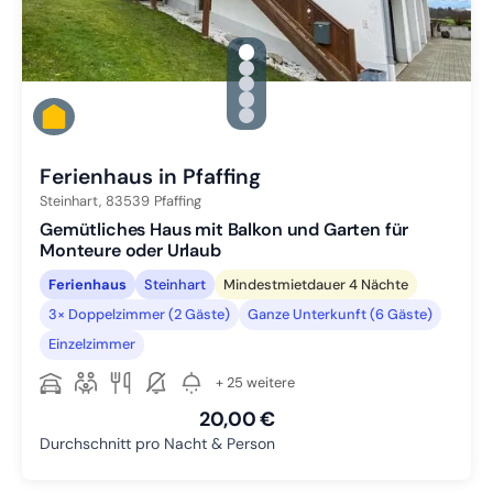
gallery.slide_selector
Zu Slide 1 wechseln
Zu Slide 2 wechseln
Zu Slide 3 wechseln
Zu Slide 4 wechseln
Zu Slide 5 wechseln
Ferienhaus in Pfaffing
Steinhart,
83539
Pfaffing
Gemütliches Haus mit Balkon und Garten für
Monteure oder Urlaub
Ferienhaus
Steinhart
Mindestmietdauer 4 Nächte
3× Doppelzimmer (2 Gäste)
Ganze Unterkunft (6 Gäste)
Einzelzimmer
+ 25 weitere
20,00 €
Durchschnitt pro Nacht & Person