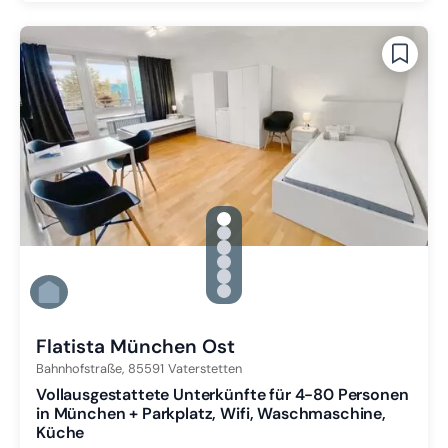
gallery.slide_selector
Zu Slide 1 wechseln
Zu Slide 2 wechseln
Zu Slide 3 wechseln
Zu Slide 4 wechseln
Zu Slide 5 wechseln
Zu Slide 6 wechseln
Flatista München Ost
Bahnhofstraße,
85591
Vaterstetten
Vollausgestattete Unterkünfte für 4-80 Personen
in München + Parkplatz, Wifi, Waschmaschine,
Küche