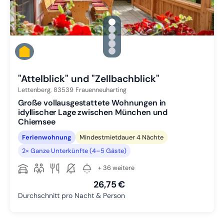
gallery.slide_selector
Zu Slide 1 wechseln
Zu Slide 2 wechseln
Zu Slide 3 wechseln
Zu Slide 4 wechseln
Zu Slide 5 wechseln
"Attelblick" und "Zellbachblick"
Lettenberg,
83539
Frauenneuharting
Große vollausgestattete Wohnungen in
idyllischer Lage zwischen München und
Chiemsee
Ferienwohnung
Mindestmietdauer 4 Nächte
2× Ganze Unterkünfte (4–5 Gäste)
+ 36 weitere
26,75 €
Durchschnitt pro Nacht & Person