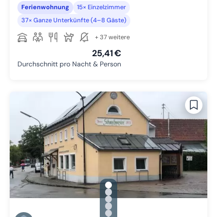
Ferienwohnung
15× Einzelzimmer
37× Ganze Unterkünfte (4–8 Gäste)
+ 37 weitere
25,41 €
Durchschnitt pro Nacht & Person
gallery.slide_selector
Zu Slide 1 wechseln
Zu Slide 2 wechseln
Zu Slide 3 wechseln
Zu Slide 4 wechseln