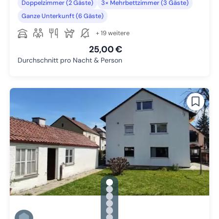
Doppelzimmer (2 Gäste)
3× Mehrbettzimmer (3 Gäste)
Ganze Unterkunft (6 Gäste)
+ 19 weitere
25,00 €
Durchschnitt pro Nacht & Person
gallery.slide_selector
Zu Slide 1 wechseln
Zu Slide 2 wechseln
Zu Slide 3 wechseln
Zu Slide 4 wechseln
Zu Slide 5 wechseln