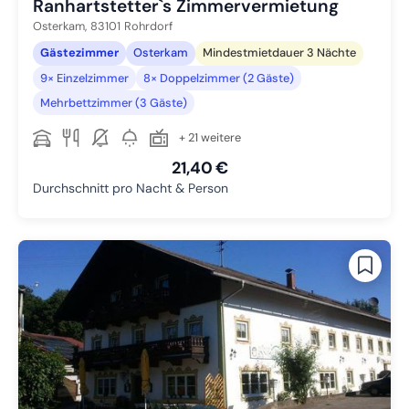
Ranhartstetter`s Zimmervermietung
Osterkam,
83101
Rohrdorf
Gästezimmer
Osterkam
Mindestmietdauer 3 Nächte
9× Einzelzimmer
8× Doppelzimmer (2 Gäste)
Mehrbettzimmer (3 Gäste)
+ 21 weitere
21,40 €
Durchschnitt pro Nacht & Person