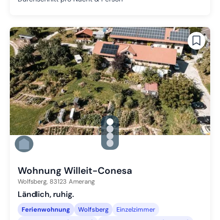
gallery.slide_selector
Zu Slide 1 wechseln
Zu Slide 2 wechseln
Zu Slide 3 wechseln
Zu Slide 4 wechseln
Wohnung Willeit-Conesa
Wolfsberg,
83123
Amerang
Ländlich, ruhig.
Ferienwohnung
Wolfsberg
Einzelzimmer