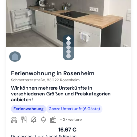
gallery.slide_selector
Zu Slide 1 wechseln
Zu Slide 2 wechseln
Zu Slide 3 wechseln
Zu Slide 4 wechseln
Zu Slide 5 wechseln
Ferienwohnung in Rosenheim
Schmettererstraße,
83022
Rosenheim
Wir können mehrere Unterkünfte in
verschiedenen Größen und Preiskategorien
anbieten!
Ferienwohnung
Ganze Unterkunft (6 Gäste)
+ 27 weitere
16,67 €
Durchschnitt pro Nacht & Person