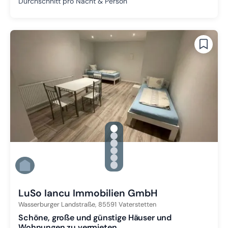
Durchschnitt pro Nacht & Person
gallery.slide_selector
Zu Slide 1 wechseln
Zu Slide 2 wechseln
Zu Slide 3 wechseln
Zu Slide 4 wechseln
Zu Slide 5 wechseln
Zu Slide 6 wechseln
LuSo Iancu Immobilien GmbH
Wasserburger Landstraße,
85591
Vaterstetten
Schöne, große und günstige Häuser und
Wohnungen zu vermieten.