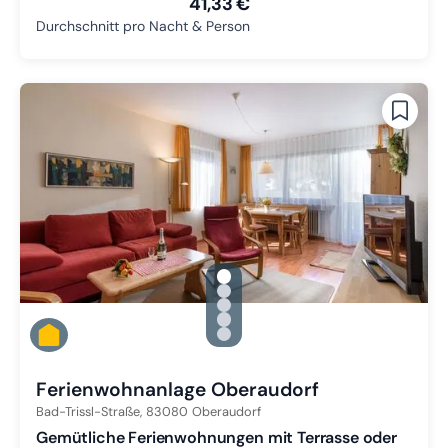
41,33 €
Durchschnitt pro Nacht & Person
gallery.slide_selector
Zu Slide 1 wechseln
Zu Slide 2 wechseln
Zu Slide 3 wechseln
Zu Slide 4 wechseln
Zu Slide 5 wechseln
Ferienwohnanlage Oberaudorf
Bad-Trissl-Straße,
83080
Oberaudorf
Gemütliche Ferienwohnungen mit Terrasse oder