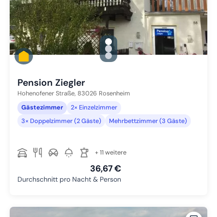
gallery.slide_selector
Zu Slide 1 wechseln
Zu Slide 2 wechseln
Zu Slide 3 wechseln
Pension Ziegler
Hohenofener Straße,
83026
Rosenheim
Gästezimmer
2× Einzelzimmer
3× Doppelzimmer (2 Gäste)
Mehrbettzimmer (3 Gäste)
+ 11 weitere
36,67 €
Durchschnitt pro Nacht & Person