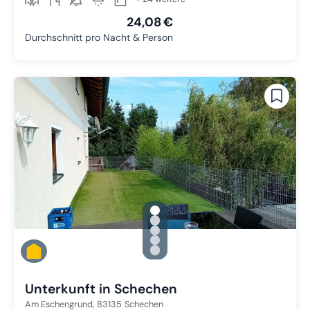
24,08 €
Durchschnitt pro Nacht & Person
gallery.slide_selector
Zu Slide 1 wechseln
Zu Slide 2 wechseln
Zu Slide 3 wechseln
Zu Slide 4 wechseln
Zu Slide 5 wechseln
Unterkunft in Schechen
Am Eschengrund,
83135
Schechen