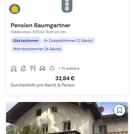
Zu Slide 2 wechseln
Zu Slide 3 wechseln
Zu Slide 4 wechseln
Zu Slide 5 wechseln
Pension Baumgartner
Feldkirchen,
83543
Rott am Inn
Gästezimmer
4× Doppelzimmer (2 Gäste)
Mehrbettzimmer (4 Gäste)
+ 15 weitere
32,84 €
Durchschnitt pro Nacht & Person