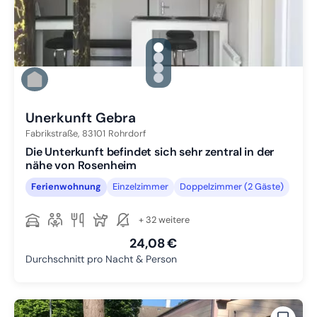
gallery.slide_selector
Zu Slide 1 wechseln
Zu Slide 2 wechseln
Zu Slide 3 wechseln
Zu Slide 4 wechseln
Unerkunft Gebra
Fabrikstraße,
83101
Rohrdorf
Die Unterkunft befindet sich sehr zentral in der
nähe von Rosenheim
Ferienwohnung
Einzelzimmer
Doppelzimmer (2 Gäste)
+ 32 weitere
24,08 €
Durchschnitt pro Nacht & Person