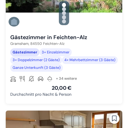
gallery.slide_selector
Zu Slide 1 wechseln
Zu Slide 2 wechseln
Zu Slide 3 wechseln
Zu Slide 4 wechseln
Zu Slide 5 wechseln
Gästezimmer in Feichten-Alz
Gramsham,
84550
Feichten-Alz
Gästezimmer
3× Einzelzimmer
3× Doppelzimmer (2 Gäste)
4× Mehrbettzimmer (3 Gäste)
Ganze Unterkunft (3 Gäste)
+ 34 weitere
20,00 €
Durchschnitt pro Nacht & Person