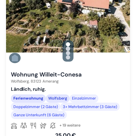
gallery.slide_selector
Zu Slide 1 wechseln
Zu Slide 2 wechseln
Zu Slide 3 wechseln
Zu Slide 4 wechseln
Wohnung Willeit-Conesa
Wolfsberg,
83123
Amerang
Ländlich, ruhig.
Ferienwohnung
Wolfsberg
Einzelzimmer
Doppelzimmer (2 Gäste)
3× Mehrbettzimmer (3 Gäste)
Ganze Unterkunft (6 Gäste)
+ 19 weitere
25,00 €