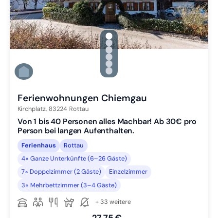
gallery.slide_selector
Zu Slide 1 wechseln
Zu Slide 2 wechseln
Zu Slide 3 wechseln
Zu Slide 4 wechseln
Zu Slide 5 wechseln
Zu Slide 6 wechseln
Ferienwohnungen Chiemgau
Kirchplatz,
83224
Rottau
Von 1 bis 40 Personen alles Machbar! Ab 30€ pro
Person bei langen Aufenthalten.
Ferienhaus
Rottau
4× Ganze Unterkünfte (6–26 Gäste)
7× Doppelzimmer (2 Gäste)
Einzelzimmer
3× Mehrbettzimmer (3–4 Gäste)
+ 33 weitere