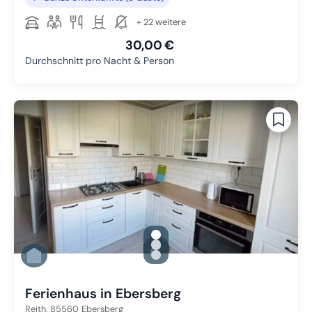
+ 22 weitere
30,00 €
Durchschnitt pro Nacht & Person
gallery.slide_selector
Zu Slide 1 wechseln
Zu Slide 2 wechseln
Zu Slide 3 wechseln
Ferienhaus in Ebersberg
Reith,
85560
Ebersberg