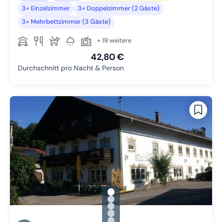
3× Einzelzimmer
3× Doppelzimmer (2 Gäste)
3× Mehrbettzimmer (3 Gäste)
+ 19 weitere
42,80 €
Durchschnitt pro Nacht & Person
gallery.slide_selector
Zu Slide 1 wechseln
Zu Slide 2 wechseln
Zu Slide 3 wechseln
Zu Slide 4 wechseln