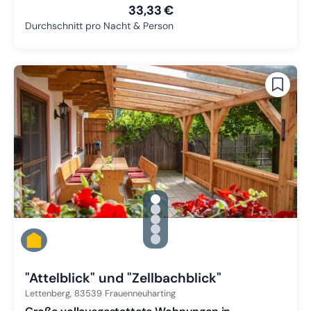
33,33 €
Durchschnitt pro Nacht & Person
gallery.slide_selector
Zu Slide 1 wechseln
Zu Slide 2 wechseln
Zu Slide 3 wechseln
Zu Slide 4 wechseln
Zu Slide 5 wechseln
"Attelblick" und "Zellbachblick"
Lettenberg,
83539
Frauenneuharting