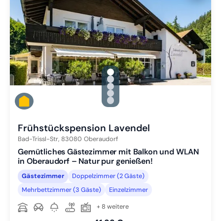
gallery.slide_selector
Zu Slide 1 wechseln
Zu Slide 2 wechseln
Zu Slide 3 wechseln
Zu Slide 4 wechseln
Zu Slide 5 wechseln
Frühstückspension Lavendel
Bad-Trissl-Str,
83080
Oberaudorf
Gemütliches Gästezimmer mit Balkon und WLAN
in Oberaudorf – Natur pur genießen!
Gästezimmer
Doppelzimmer (2 Gäste)
Mehrbettzimmer (3 Gäste)
Einzelzimmer
+ 8 weitere