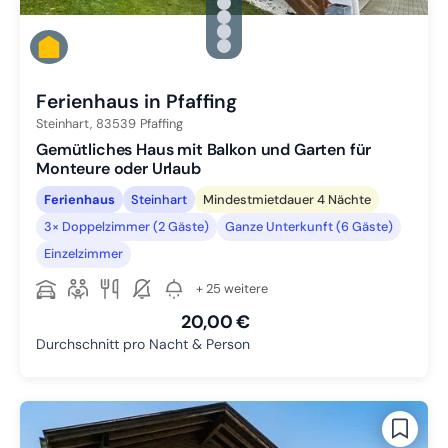
Zu Slide 1 wechseln
Zu Slide 2 wechseln
Zu Slide 3 wechseln
Zu Slide 4 wechseln
Zu Slide 5 wechseln
Ferienhaus in Pfaffing
Steinhart,
83539
Pfaffing
Gemütliches Haus mit Balkon und Garten für
Monteure oder Urlaub
Ferienhaus
Steinhart
Mindestmietdauer 4 Nächte
3× Doppelzimmer (2 Gäste)
Ganze Unterkunft (6 Gäste)
Einzelzimmer
+ 25 weitere
20,00 €
Durchschnitt pro Nacht & Person