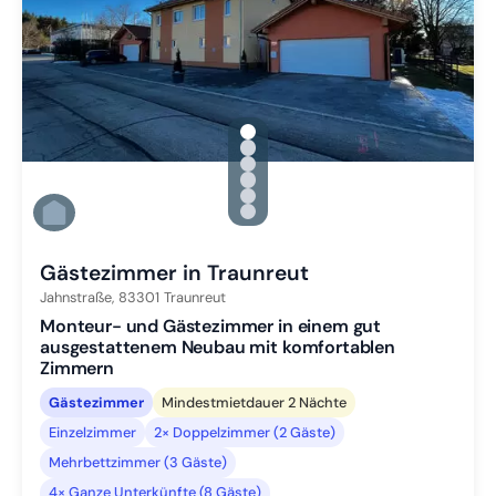
gallery.slide_selector
Zu Slide 1 wechseln
Zu Slide 2 wechseln
Zu Slide 3 wechseln
Zu Slide 4 wechseln
Zu Slide 5 wechseln
Zu Slide 6 wechseln
Gästezimmer in Traunreut
Jahnstraße,
83301
Traunreut
Monteur- und Gästezimmer in einem gut
ausgestattenem Neubau mit komfortablen
Zimmern
Gästezimmer
Mindestmietdauer 2 Nächte
Einzelzimmer
2× Doppelzimmer (2 Gäste)
Mehrbettzimmer (3 Gäste)
4× Ganze Unterkünfte (8 Gäste)