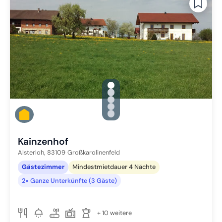
gallery.slide_selector
Zu Slide 1 wechseln
Zu Slide 2 wechseln
Zu Slide 3 wechseln
Zu Slide 4 wechseln
Zu Slide 5 wechseln
Kainzenhof
Alsterloh,
83109
Großkarolinenfeld
Gästezimmer
Mindestmietdauer 4 Nächte
2× Ganze Unterkünfte (3 Gäste)
+ 10 weitere