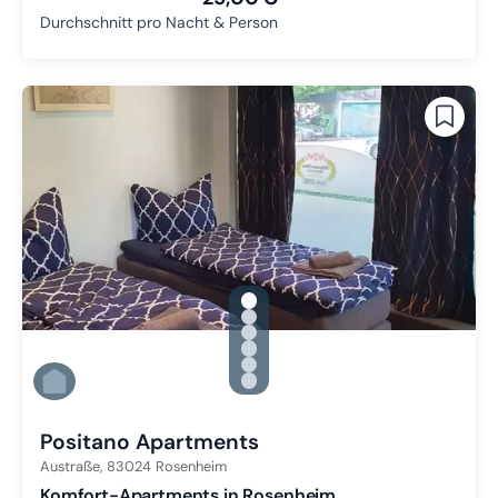
Durchschnitt pro Nacht & Person
gallery.slide_selector
Zu Slide 1 wechseln
Zu Slide 2 wechseln
Zu Slide 3 wechseln
Zu Slide 4 wechseln
Zu Slide 5 wechseln
Zu Slide 6 wechseln
Positano Apartments
Austraße,
83024
Rosenheim
Komfort-Apartments in Rosenheim.