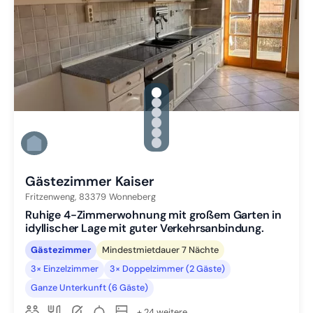
gallery.slide_selector
Zu Slide 1 wechseln
Zu Slide 2 wechseln
Zu Slide 3 wechseln
Zu Slide 4 wechseln
Zu Slide 5 wechseln
Zu Slide 6 wechseln
Gästezimmer Kaiser
Fritzenweng,
83379
Wonneberg
Ruhige 4-Zimmerwohnung mit großem Garten in
idyllischer Lage mit guter Verkehrsanbindung.
Gästezimmer
Mindestmietdauer 7 Nächte
3× Einzelzimmer
3× Doppelzimmer (2 Gäste)
Ganze Unterkunft (6 Gäste)
+ 24 weitere