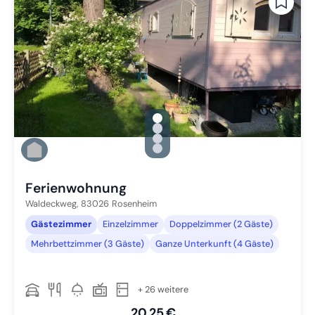
gallery.slide_selector
Zu Slide 1 wechseln
Zu Slide 2 wechseln
Zu Slide 3 wechseln
Zu Slide 4 wechseln
Ferienwohnung
Waldeckweg,
83026
Rosenheim
Gästezimmer
Einzelzimmer
Doppelzimmer (2 Gäste)
Mehrbettzimmer (3 Gäste)
Ganze Unterkunft (4 Gäste)
+ 26 weitere
20,25 €