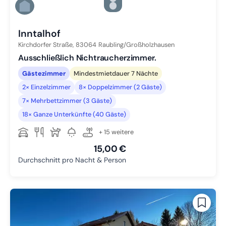
Zu Slide 5 wechseln
Zu Slide 6 wechseln
Inntalhof
Kirchdorfer Straße,
83064
Raubling/Großholzhausen
Ausschließlich Nichtraucherzimmer.
Gästezimmer
Mindestmietdauer 7 Nächte
2× Einzelzimmer
8× Doppelzimmer (2 Gäste)
7× Mehrbettzimmer (3 Gäste)
18× Ganze Unterkünfte (40 Gäste)
+ 15 weitere
15,00 €
Durchschnitt pro Nacht & Person