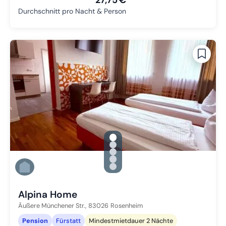
27,75 €
Durchschnitt pro Nacht & Person
gallery.slide_selector
Zu Slide 1 wechseln
Zu Slide 2 wechseln
Zu Slide 3 wechseln
Zu Slide 4 wechseln
Zu Slide 5 wechseln
Alpina Home
Äußere Münchener Str.,
83026
Rosenheim
Pension
Fürstatt
Mindestmietdauer 2 Nächte