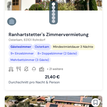
gallery.slide_selector
Zu Slide 1 wechseln
Zu Slide 2 wechseln
Zu Slide 3 wechseln
Zu Slide 4 wechseln
Zu Slide 5 wechseln
Zu Slide 6 wechseln
Ranhartstetter`s Zimmervermietung
Osterkam,
83101
Rohrdorf
Gästezimmer
Osterkam
Mindestmietdauer 3 Nächte
9× Einzelzimmer
8× Doppelzimmer (2 Gäste)
Mehrbettzimmer (3 Gäste)
+ 21 weitere
21,40 €
Durchschnitt pro Nacht & Person