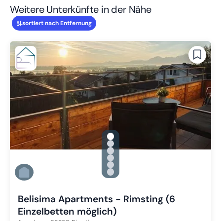
Weitere Unterkünfte in der Nähe
sortiert nach Entfernung
gallery.slide_selector
Zu Slide 1 wechseln
Zu Slide 2 wechseln
Zu Slide 3 wechseln
Zu Slide 4 wechseln
Zu Slide 5 wechseln
Zu Slide 6 wechseln
Belisima Apartments - Rimsting (6
Einzelbetten möglich)