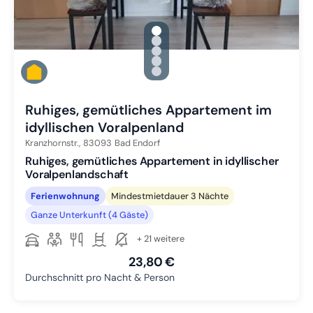
gallery.slide_selector
Zu Slide 1 wechseln
Zu Slide 2 wechseln
Zu Slide 3 wechseln
Zu Slide 4 wechseln
Zu Slide 5 wechseln
Ruhiges, gemütliches Appartement im
idyllischen Voralpenland
Kranzhornstr.,
83093
Bad Endorf
Ruhiges, gemütliches Appartement in idyllischer
Voralpenlandschaft
Ferienwohnung
Mindestmietdauer 3 Nächte
Ganze Unterkunft (4 Gäste)
+ 21 weitere
23,80 €
Durchschnitt pro Nacht & Person