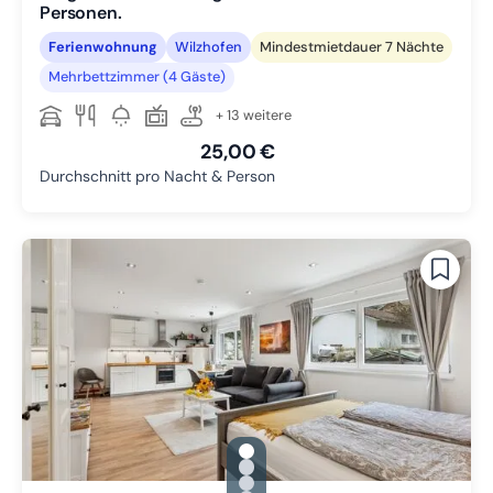
Personen.
Ferienwohnung
Wilzhofen
Mindestmietdauer 7 Nächte
Mehrbettzimmer (4 Gäste)
+ 13 weitere
25,00 €
Durchschnitt pro Nacht & Person
gallery.slide_selector
Zu Slide 1 wechseln
Zu Slide 2 wechseln