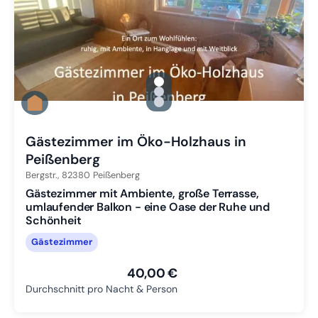
gallery.slide_selector
Zu Slide 1 wechseln
Zu Slide 2 wechseln
Zu Slide 3 wechseln
Gästezimmer im Öko-Holzhaus in
Peißenberg
Bergstr.,
82380
Peißenberg
Gästezimmer mit Ambiente, große Terrasse,
umlaufender Balkon - eine Oase der Ruhe und
Schönheit
Gästezimmer
40,00 €
Durchschnitt pro Nacht & Person