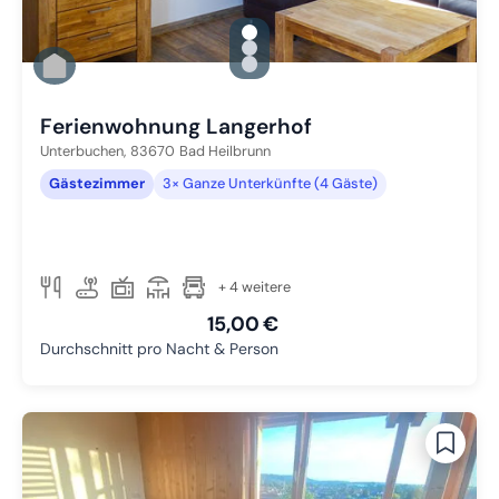
gallery.slide_selector
Zu Slide 1 wechseln
Zu Slide 2 wechseln
Zu Slide 3 wechseln
Ferienwohnung Langerhof
Unterbuchen,
83670
Bad Heilbrunn
Gästezimmer
3× Ganze Unterkünfte (4 Gäste)
+ 4 weitere
15,00 €
Durchschnitt pro Nacht & Person