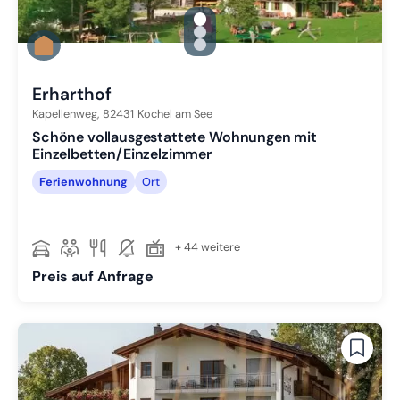
gallery.slide_selector
Zu Slide 1 wechseln
Zu Slide 2 wechseln
Zu Slide 3 wechseln
Erharthof
Kapellenweg,
82431
Kochel am See
Schöne vollausgestattete Wohnungen mit
Einzelbetten/Einzelzimmer
Ferienwohnung
Ort
+ 44 weitere
Preis auf Anfrage