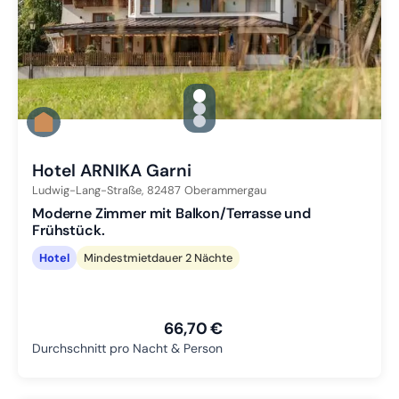
gallery.slide_selector
Zu Slide 1 wechseln
Zu Slide 2 wechseln
Zu Slide 3 wechseln
Hotel ARNIKA Garni
Ludwig-Lang-Straße,
82487
Oberammergau
Moderne Zimmer mit Balkon/Terrasse und
Frühstück.
Hotel
Mindestmietdauer 2 Nächte
66,70 €
Durchschnitt pro Nacht & Person