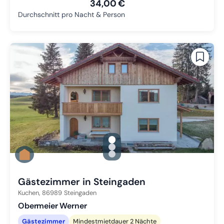
34,00 €
Durchschnitt pro Nacht & Person
gallery.slide_selector
Zu Slide 1 wechseln
Zu Slide 2 wechseln
Zu Slide 3 wechseln
Gästezimmer in Steingaden
Kuchen,
86989
Steingaden
Obermeier Werner
Gästezimmer
Mindestmietdauer 2 Nächte