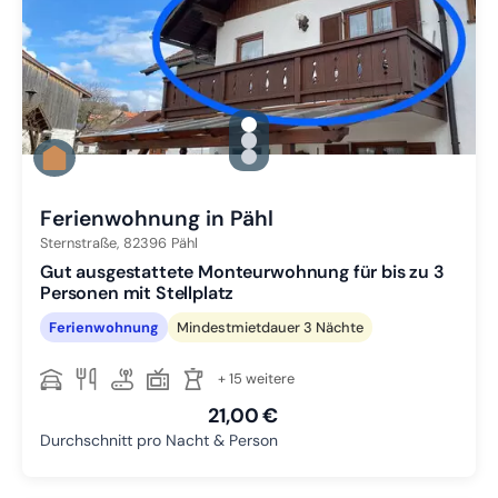
gallery.slide_selector
Zu Slide 1 wechseln
Zu Slide 2 wechseln
Zu Slide 3 wechseln
Ferienwohnung in Pähl
Sternstraße,
82396
Pähl
Gut ausgestattete Monteurwohnung für bis zu 3
Personen mit Stellplatz
Ferienwohnung
Mindestmietdauer 3 Nächte
+ 15 weitere
21,00 €
Durchschnitt pro Nacht & Person