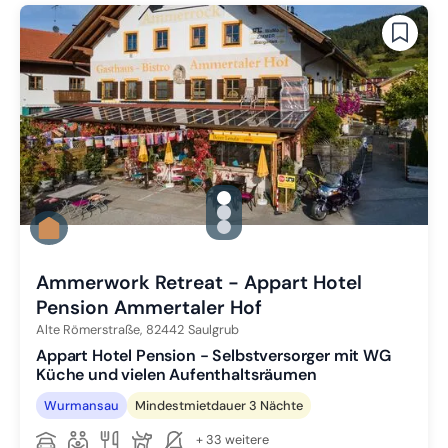
gallery.slide_selector
Zu Slide 1 wechseln
Zu Slide 2 wechseln
Zu Slide 3 wechseln
Ammerwork Retreat - Appart Hotel
Pension Ammertaler Hof
Alte Römerstraße,
82442
Saulgrub
Appart Hotel Pension - Selbstversorger mit WG
Küche und vielen Aufenthaltsräumen
Wurmansau
Mindestmietdauer 3 Nächte
+ 33 weitere