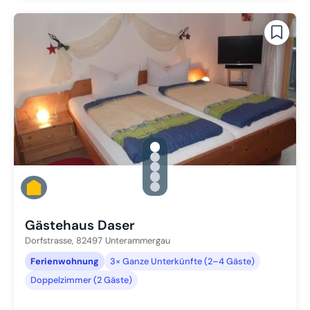
gallery.slide_selector
Zu Slide 1 wechseln
Zu Slide 2 wechseln
Zu Slide 3 wechseln
Zu Slide 4 wechseln
Zu Slide 5 wechseln
Gästehaus Daser
Dorfstrasse,
82497
Unterammergau
Ferienwohnung
3× Ganze Unterkünfte (2–4 Gäste)
Doppelzimmer (2 Gäste)