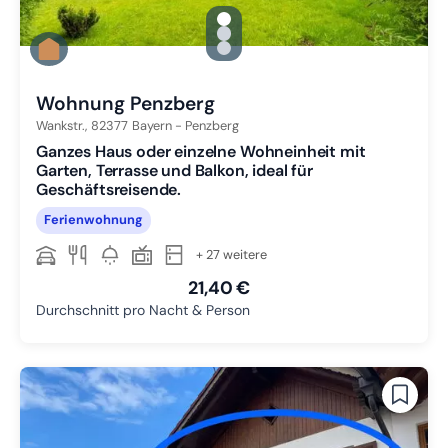
gallery.slide_selector
Zu Slide 1 wechseln
Zu Slide 2 wechseln
Zu Slide 3 wechseln
Wohnung Penzberg
Wankstr.,
82377
Bayern - Penzberg
Ganzes Haus oder einzelne Wohneinheit mit
Garten, Terrasse und Balkon, ideal für
Geschäftsreisende.
Ferienwohnung
+ 27 weitere
21,40 €
Durchschnitt pro Nacht & Person