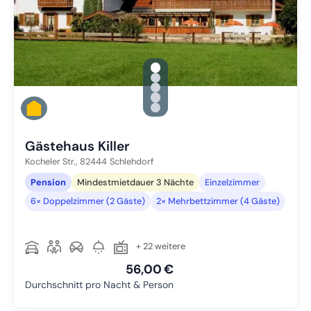
gallery.slide_selector
Zu Slide 1 wechseln
Zu Slide 2 wechseln
Zu Slide 3 wechseln
Zu Slide 4 wechseln
Zu Slide 5 wechseln
Gästehaus Killer
Kocheler Str.,
82444
Schlehdorf
Pension
Mindestmietdauer 3 Nächte
Einzelzimmer
6× Doppelzimmer (2 Gäste)
2× Mehrbettzimmer (4 Gäste)
+ 22 weitere
56,00 €
Durchschnitt pro Nacht & Person