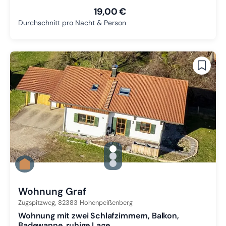
19,00 €
Durchschnitt pro Nacht & Person
gallery.slide_selector
Zu Slide 1 wechseln
Zu Slide 2 wechseln
Zu Slide 3 wechseln
Wohnung Graf
Zugspitzweg,
82383
Hohenpeißenberg
Wohnung mit zwei Schlafzimmern, Balkon,
Badewanne, ruhige Lage