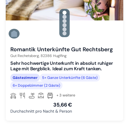
gallery.slide_selector
Zu Slide 1 wechseln
Zu Slide 2 wechseln
Zu Slide 3 wechseln
Zu Slide 4 wechseln
Zu Slide 5 wechseln
Zu Slide 6 wechseln
Romantik Unterkünfte Gut Rechtsberg
Gut Rechetsberg,
82386
Huglfing
Sehr hochwertige Unterkunft in absolut ruhiger
Lage mit Bergblick. Ideal zum Kraft tanken.
Gästezimmer
5× Ganze Unterkünfte (6 Gäste)
6× Doppelzimmer (2 Gäste)
+ 3 weitere
35,66 €
Durchschnitt pro Nacht & Person