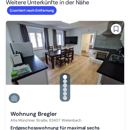
Weitere Unterkünfte in der Nähe
sortiert nach Entfernung
gallery.slide_selector
Zu Slide 1 wechseln
Zu Slide 2 wechseln
Zu Slide 3 wechseln
Zu Slide 4 wechseln
Zu Slide 5 wechseln
Zu Slide 6 wechseln
Wohnung Bregler
Alte Münchner Straße,
82407
Wielenbach
Erdgeschosswohnung für maximal sechs