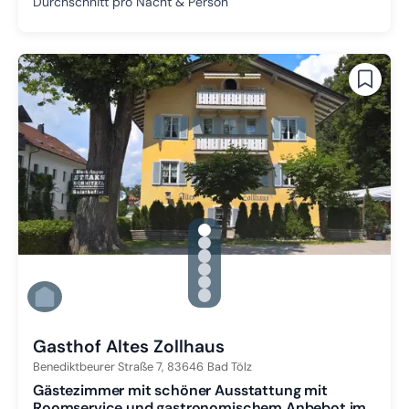
Durchschnitt pro Nacht & Person
gallery.slide_selector
Zu Slide 1 wechseln
Zu Slide 2 wechseln
Zu Slide 3 wechseln
Zu Slide 4 wechseln
Zu Slide 5 wechseln
Zu Slide 6 wechseln
Gasthof Altes Zollhaus
Benediktbeurer Straße 7,
83646
Bad Tölz
Gästezimmer mit schöner Ausstattung mit
Roomservice und gastronomischem Anbebot im