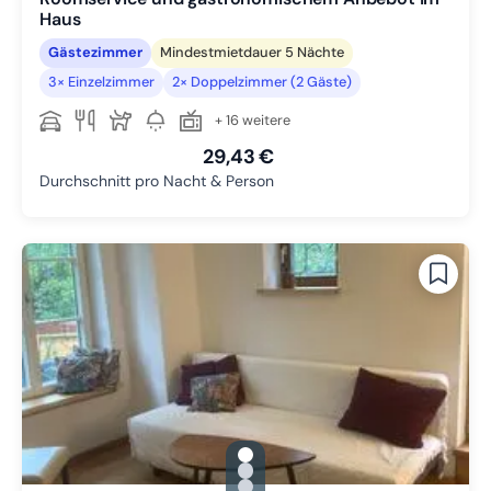
Haus
Gästezimmer
Mindestmietdauer 5 Nächte
3× Einzelzimmer
2× Doppelzimmer (2 Gäste)
+ 16 weitere
29,43 €
Durchschnitt pro Nacht & Person
gallery.slide_selector
Zu Slide 1 wechseln
Zu Slide 2 wechseln