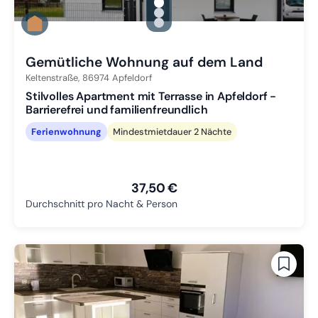
gallery.slide_selector
Zu Slide 1 wechseln
Zu Slide 2 wechseln
Zu Slide 3 wechseln
Gemütliche Wohnung auf dem Land
Keltenstraße,
86974
Apfeldorf
Stilvolles Apartment mit Terrasse in Apfeldorf -
Barrierefrei und familienfreundlich
Ferienwohnung
Mindestmietdauer 2 Nächte
37,50 €
Durchschnitt pro Nacht & Person