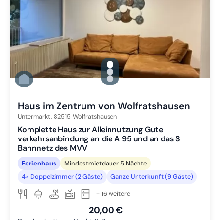
gallery.slide_selector
Zu Slide 1 wechseln
Zu Slide 2 wechseln
Zu Slide 3 wechseln
Haus im Zentrum von Wolfratshausen
Untermarkt,
82515
Wolfratshausen
Komplette Haus zur Alleinnutzung Gute
verkehrsanbindung an die A 95 und an das S
Bahnnetz des MVV
Ferienhaus
Mindestmietdauer 5 Nächte
4× Doppelzimmer (2 Gäste)
Ganze Unterkunft (9 Gäste)
+ 16 weitere
20,00 €