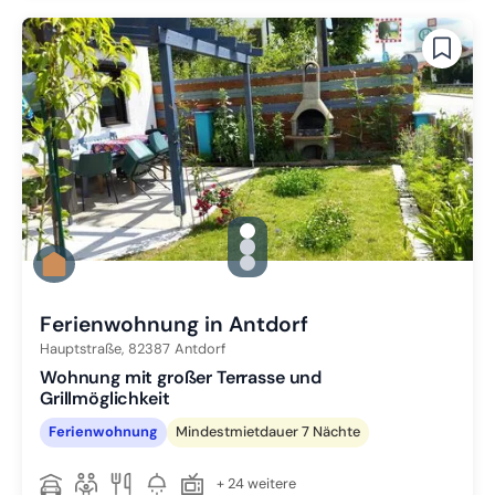
gallery.slide_selector
Zu Slide 1 wechseln
Zu Slide 2 wechseln
Zu Slide 3 wechseln
Ferienwohnung in Antdorf
Hauptstraße,
82387
Antdorf
Wohnung mit großer Terrasse und
Grillmöglichkeit
Ferienwohnung
Mindestmietdauer 7 Nächte
+ 24 weitere