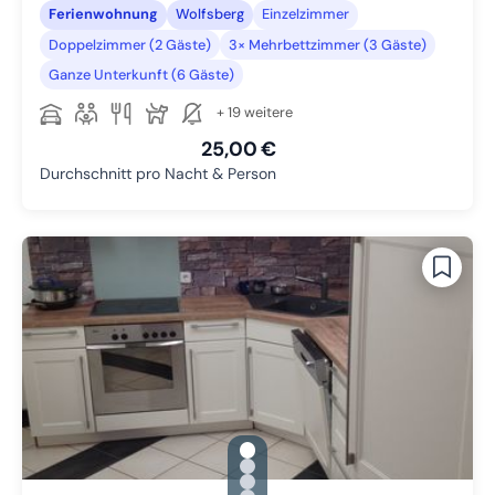
Ferienwohnung
Wolfsberg
Einzelzimmer
Doppelzimmer (2 Gäste)
3× Mehrbettzimmer (3 Gäste)
Ganze Unterkunft (6 Gäste)
+ 19 weitere
25,00 €
Durchschnitt pro Nacht & Person
gallery.slide_selector
Zu Slide 1 wechseln
Zu Slide 2 wechseln