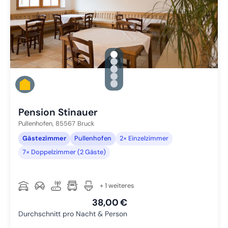
gallery.slide_selector
Zu Slide 1 wechseln
Zu Slide 2 wechseln
Zu Slide 3 wechseln
Zu Slide 4 wechseln
Zu Slide 5 wechseln
Pension Stinauer
Pullenhofen,
85567
Bruck
Gästezimmer
Pullenhofen
2× Einzelzimmer
7× Doppelzimmer (2 Gäste)
+ 1 weiteres
38,00 €
Durchschnitt pro Nacht & Person