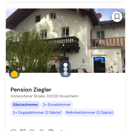
gallery.slide_selector
Zu Slide 1 wechseln
Zu Slide 2 wechseln
Zu Slide 3 wechseln
Pension Ziegler
Hohenofener Straße,
83026
Rosenheim
Gästezimmer
2× Einzelzimmer
3× Doppelzimmer (2 Gäste)
Mehrbettzimmer (3 Gäste)