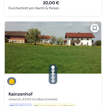
20,00 €
Durchschnitt pro Nacht & Person
gallery.slide_selector
Zu Slide 1 wechseln
Zu Slide 2 wechseln
Zu Slide 3 wechseln
Zu Slide 4 wechseln
Zu Slide 5 wechseln
Kainzenhof
Alsterloh,
83109
Großkarolinenfeld