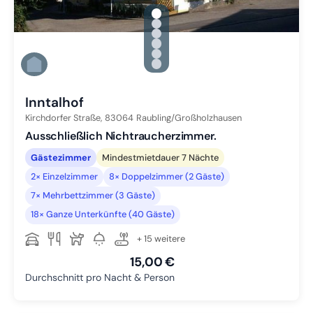
gallery.slide_selector
Zu Slide 1 wechseln
Zu Slide 2 wechseln
Zu Slide 3 wechseln
Zu Slide 4 wechseln
Zu Slide 5 wechseln
Zu Slide 6 wechseln
Inntalhof
Kirchdorfer Straße,
83064
Raubling/Großholzhausen
Ausschließlich Nichtraucherzimmer.
Gästezimmer
Mindestmietdauer 7 Nächte
2× Einzelzimmer
8× Doppelzimmer (2 Gäste)
7× Mehrbettzimmer (3 Gäste)
18× Ganze Unterkünfte (40 Gäste)
+ 15 weitere
15,00 €
Durchschnitt pro Nacht & Person