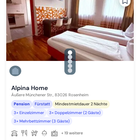
gallery.slide_selector
Zu Slide 1 wechseln
Zu Slide 2 wechseln
Zu Slide 3 wechseln
Zu Slide 4 wechseln
Zu Slide 5 wechseln
Alpina Home
Äußere Münchener Str.,
83026
Rosenheim
Pension
Fürstatt
Mindestmietdauer 2 Nächte
3× Einzelzimmer
3× Doppelzimmer (2 Gäste)
3× Mehrbettzimmer (3 Gäste)
+ 19 weitere