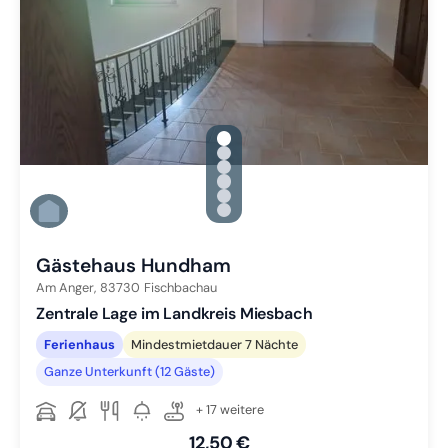
gallery.slide_selector
Zu Slide 1 wechseln
Zu Slide 2 wechseln
Zu Slide 3 wechseln
Zu Slide 4 wechseln
Zu Slide 5 wechseln
Zu Slide 6 wechseln
Gästehaus Hundham
Am Anger,
83730
Fischbachau
Zentrale Lage im Landkreis Miesbach
Ferienhaus
Mindestmietdauer 7 Nächte
Ganze Unterkunft (12 Gäste)
+ 17 weitere
12,50 €