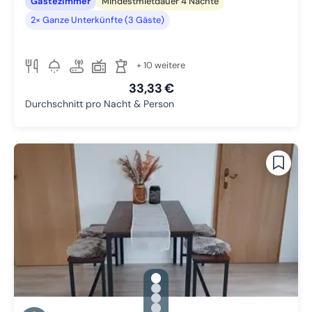
Gästezimmer
Mindestmietdauer 4 Nächte
2× Ganze Unterkünfte (3 Gäste)
+ 10 weitere
33,33 €
Durchschnitt pro Nacht & Person
gallery.slide_selector
Zu Slide 1 wechseln
Zu Slide 2 wechseln
Zu Slide 3 wechseln