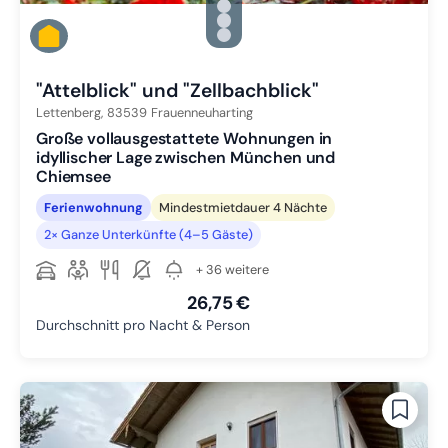
Zu Slide 2 wechseln
Zu Slide 3 wechseln
Zu Slide 4 wechseln
Zu Slide 5 wechseln
"Attelblick" und "Zellbachblick"
Lettenberg,
83539
Frauenneuharting
Große vollausgestattete Wohnungen in
idyllischer Lage zwischen München und
Chiemsee
Ferienwohnung
Mindestmietdauer 4 Nächte
2× Ganze Unterkünfte (4–5 Gäste)
+ 36 weitere
26,75 €
Durchschnitt pro Nacht & Person