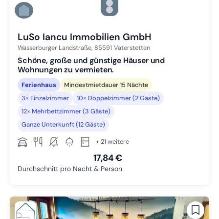
Zu Slide 4 wechseln
Zu Slide 5 wechseln
Zu Slide 6 wechseln
LuSo Iancu Immobilien GmbH
Wasserburger Landstraße,
85591
Vaterstetten
Schöne, große und günstige Häuser und
Wohnungen zu vermieten.
Ferienhaus
Mindestmietdauer 15 Nächte
3× Einzelzimmer
10× Doppelzimmer (2 Gäste)
12× Mehrbettzimmer (3 Gäste)
Ganze Unterkunft (12 Gäste)
+ 21 weitere
17,84 €
Durchschnitt pro Nacht & Person