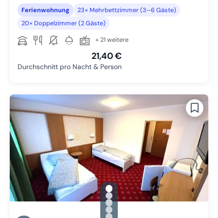
Ferienwohnung
23× Mehrbettzimmer (3–6 Gäste)
20× Doppelzimmer (2 Gäste)
+ 21 weitere
21,40 €
Durchschnitt pro Nacht & Person
gallery.slide_selector
Zu Slide 1 wechseln
Zu Slide 2 wechseln
Zu Slide 3 wechseln
Zu Slide 4 wechseln