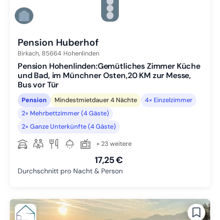
Zu Slide 3 wechseln
Zu Slide 4 wechseln
Zu Slide 5 wechseln
Zu Slide 6 wechseln
Pension Huberhof
Birkach,
85664
Hohenlinden
Pension Hohenlinden:Gemütliches Zimmer Küche
und Bad, im Münchner Osten,20 KM zur Messe,
Bus vor Tür
Pension
Mindestmietdauer 4 Nächte
4× Einzelzimmer
2× Mehrbettzimmer (4 Gäste)
2× Ganze Unterkünfte (4 Gäste)
+ 23 weitere
17,25 €
Durchschnitt pro Nacht & Person