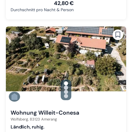
42,80 €
Durchschnitt pro Nacht & Person
gallery.slide_selector
Zu Slide 1 wechseln
Zu Slide 2 wechseln
Zu Slide 3 wechseln
Zu Slide 4 wechseln
Wohnung Willeit-Conesa
Wolfsberg,
83123
Amerang
Ländlich, ruhig.