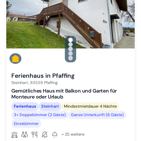
gallery.slide_selector
Zu Slide 1 wechseln
Zu Slide 2 wechseln
Zu Slide 3 wechseln
Zu Slide 4 wechseln
Zu Slide 5 wechseln
Ferienhaus in Pfaffing
Steinhart,
83539
Pfaffing
Gemütliches Haus mit Balkon und Garten für
Monteure oder Urlaub
Ferienhaus
Steinhart
Mindestmietdauer 4 Nächte
3× Doppelzimmer (2 Gäste)
Ganze Unterkunft (6 Gäste)
Einzelzimmer
+ 25 weitere