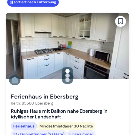
sortiert nach Entfernung
gallery.slide_selector
Zu Slide 1 wechseln
Zu Slide 2 wechseln
Zu Slide 3 wechseln
Ferienhaus in Ebersberg
Reith,
85560
Ebersberg
Ruhiges Haus mit Balkon nahe Ebersberg in
idyllischer Landschaft
Ferienhaus
Mindestmietdauer 30 Nächte
10× Doppelzimmer (2 Gäste)
Einzelzimmer