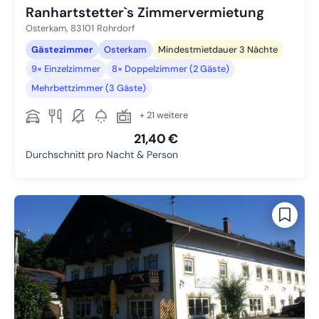
Ranhartstetter`s Zimmervermietung
Osterkam,
83101
Rohrdorf
Gästezimmer
Osterkam
Mindestmietdauer 3 Nächte
9× Einzelzimmer
8× Doppelzimmer (2 Gäste)
Mehrbettzimmer (3 Gäste)
+ 21 weitere
21,40 €
Durchschnitt pro Nacht & Person