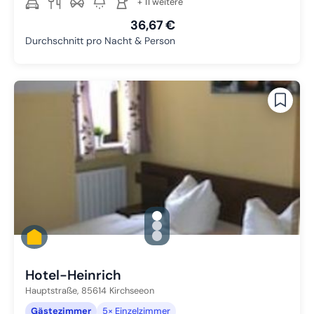
+ 11 weitere
36,67 €
Durchschnitt pro Nacht & Person
gallery.slide_selector
Zu Slide 1 wechseln
Zu Slide 2 wechseln
Zu Slide 3 wechseln
Hotel-Heinrich
Hauptstraße,
85614
Kirchseeon
Gästezimmer
5× Einzelzimmer