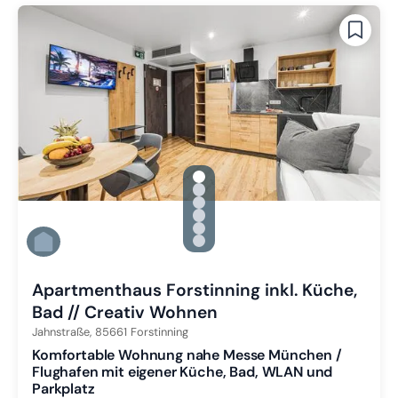
gallery.slide_selector
Zu Slide 1 wechseln
Zu Slide 2 wechseln
Zu Slide 3 wechseln
Zu Slide 4 wechseln
Zu Slide 5 wechseln
Zu Slide 6 wechseln
Apartmenthaus Forstinning inkl. Küche,
Bad // Creativ Wohnen
Jahnstraße,
85661
Forstinning
Komfortable Wohnung nahe Messe München /
Flughafen mit eigener Küche, Bad, WLAN und
Parkplatz