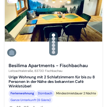
gallery.slide_selector
Zu Slide 1 wechseln
Zu Slide 2 wechseln
Zu Slide 3 wechseln
Zu Slide 4 wechseln
Zu Slide 5 wechseln
Zu Slide 6 wechseln
Besilima Apartments - Fischbachau
Leitzachtalstraße,
83730
Fischbachau
Urige Wohnung mit 2 Schlafzimmern für bis zu 8
Personen in der Nähe des bekannten Café
Winklstüberl
Ferienwohnung
Dürnbach
Mindestmietdauer 2 Nächte
Ganze Unterkunft (6 Gäste)