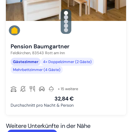
gallery.slide_selector
Zu Slide 1 wechseln
Zu Slide 2 wechseln
Zu Slide 3 wechseln
Zu Slide 4 wechseln
Zu Slide 5 wechseln
Pension Baumgartner
Feldkirchen,
83543
Rott am Inn
Gästezimmer
4× Doppelzimmer (2 Gäste)
Mehrbettzimmer (4 Gäste)
+ 15 weitere
32,84 €
Durchschnitt pro Nacht & Person
Weitere Unterkünfte in der Nähe