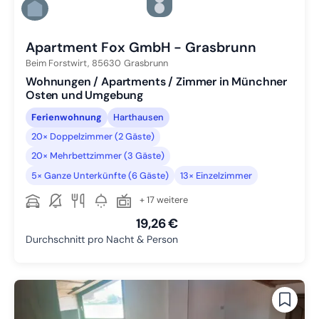
Zu Slide 5 wechseln
Zu Slide 6 wechseln
Apartment Fox GmbH - Grasbrunn
Beim Forstwirt,
85630
Grasbrunn
Wohnungen / Apartments / Zimmer in Münchner
Osten und Umgebung
Ferienwohnung
Harthausen
20× Doppelzimmer (2 Gäste)
20× Mehrbettzimmer (3 Gäste)
5× Ganze Unterkünfte (6 Gäste)
13× Einzelzimmer
+ 17 weitere
19,26 €
Durchschnitt pro Nacht & Person