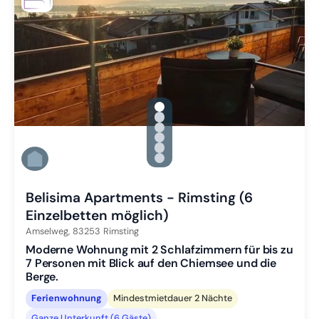
gallery.slide_selector
Zu Slide 1 wechseln
Zu Slide 2 wechseln
Zu Slide 3 wechseln
Zu Slide 4 wechseln
Zu Slide 5 wechseln
Zu Slide 6 wechseln
Belisima Apartments - Rimsting (6
Einzelbetten möglich)
Amselweg,
83253
Rimsting
Moderne Wohnung mit 2 Schlafzimmern für bis zu
7 Personen mit Blick auf den Chiemsee und die
Berge.
Ferienwohnung
Mindestmietdauer 2 Nächte
Ganze Unterkunft (6 Gäste)