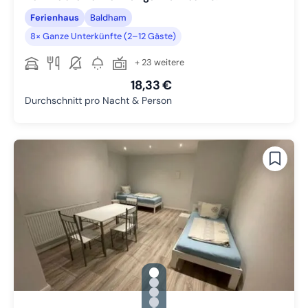
Ferienhaus
Baldham
8× Ganze Unterkünfte (2–12 Gäste)
+ 23 weitere
18,33 €
Durchschnitt pro Nacht & Person
gallery.slide_selector
Zu Slide 1 wechseln
Zu Slide 2 wechseln
Zu Slide 3 wechseln