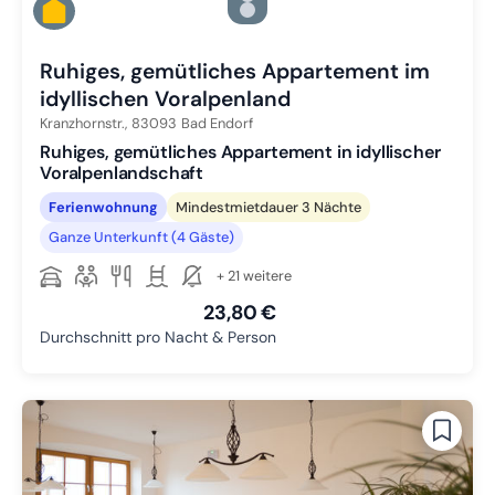
Zu Slide 4 wechseln
Zu Slide 5 wechseln
Ruhiges, gemütliches Appartement im
idyllischen Voralpenland
Kranzhornstr.,
83093
Bad Endorf
Ruhiges, gemütliches Appartement in idyllischer
Voralpenlandschaft
Ferienwohnung
Mindestmietdauer 3 Nächte
Ganze Unterkunft (4 Gäste)
+ 21 weitere
23,80 €
Durchschnitt pro Nacht & Person