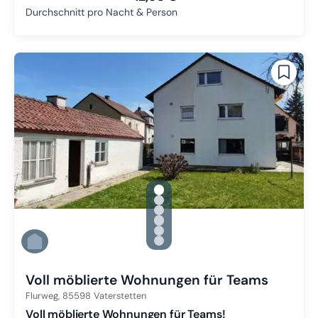
Durchschnitt pro Nacht & Person
gallery.slide_selector
Zu Slide 1 wechseln
Zu Slide 2 wechseln
Zu Slide 3 wechseln
Zu Slide 4 wechseln
Zu Slide 5 wechseln
Zu Slide 6 wechseln
Voll möblierte Wohnungen für Teams
Flurweg,
85598
Vaterstetten
Voll möblierte Wohnungen für Teams!