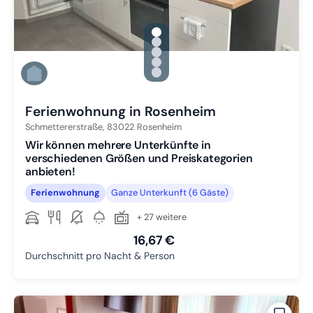
gallery.slide_selector
Zu Slide 1 wechseln
Zu Slide 2 wechseln
Zu Slide 3 wechseln
Zu Slide 4 wechseln
Zu Slide 5 wechseln
Ferienwohnung in Rosenheim
Schmettererstraße,
83022
Rosenheim
Wir können mehrere Unterkünfte in
verschiedenen Größen und Preiskategorien
anbieten!
Ferienwohnung
Ganze Unterkunft (6 Gäste)
+ 27 weitere
16,67 €
Durchschnitt pro Nacht & Person