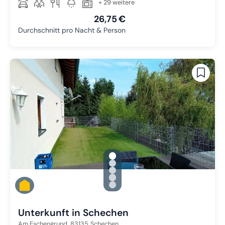
+ 29 weitere
26,75 €
Durchschnitt pro Nacht & Person
gallery.slide_selector
Zu Slide 1 wechseln
Zu Slide 2 wechseln
Zu Slide 3 wechseln
Zu Slide 4 wechseln
Zu Slide 5 wechseln
Unterkunft in Schechen
Am Eschengrund,
83135
Schechen