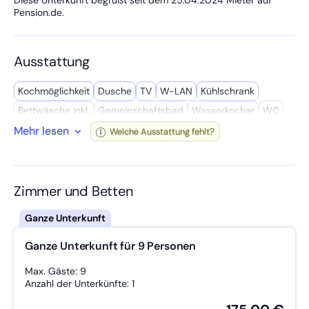
Pension.de.
Ausstattung
Kochmöglich­keit
Dusche
TV
W-LAN
Kühl­schrank
Bettwäsche inkl.
Gemeinschafts­bad
Wasserkocher
WC
Mehr lesen
Kochutensilien
Getrennte Betten
Handtücher inkl.
Welche Ausstattung fehlt?
Arbeitstisch
Zustellbett möglich
Streaming Dienste
Wasch­maschine
Geschäfte in der Nähe
Zimmer und Betten
Ganze Unterkunft für 9 Personen
Max. Gäste: 9
Anzahl der Unterkünfte: 1