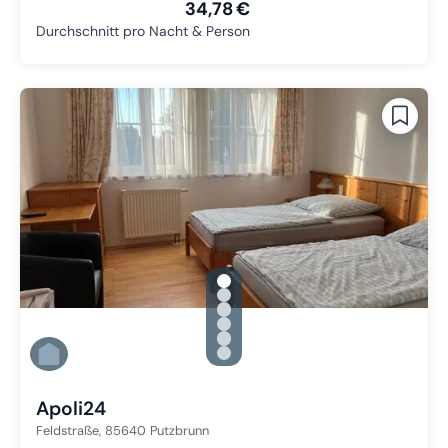
34,78 €
Durchschnitt pro Nacht & Person
gallery.slide_selector
Zu Slide 1 wechseln
Zu Slide 2 wechseln
Zu Slide 3 wechseln
Zu Slide 4 wechseln
Zu Slide 5 wechseln
Zu Slide 6 wechseln
Apoli24
Feldstraße,
85640
Putzbrunn