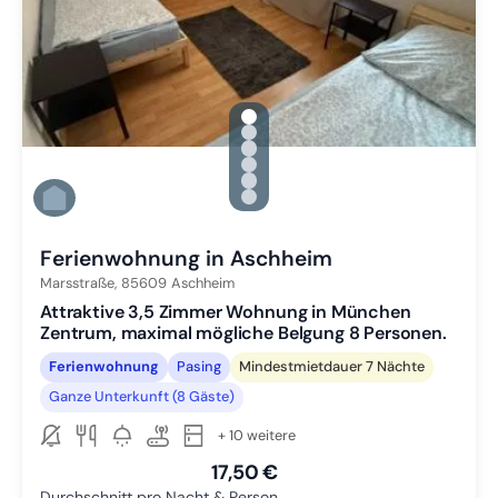
gallery.slide_selector
Zu Slide 1 wechseln
Zu Slide 2 wechseln
Zu Slide 3 wechseln
Zu Slide 4 wechseln
Zu Slide 5 wechseln
Zu Slide 6 wechseln
Ferienwohnung in Aschheim
Marsstraße,
85609
Aschheim
Attraktive 3,5 Zimmer Wohnung in München
Zentrum, maximal mögliche Belgung 8 Personen.
Ferienwohnung
Pasing
Mindestmietdauer 7 Nächte
Ganze Unterkunft (8 Gäste)
+ 10 weitere
17,50 €
Durchschnitt pro Nacht & Person