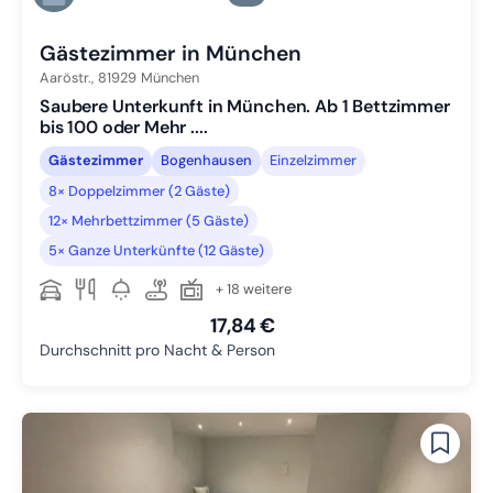
Zu Slide 6 wechseln
Gästezimmer in München
Aaröstr.,
81929
München
Saubere Unterkunft in München. Ab 1 Bettzimmer
bis 100 oder Mehr ....
Gästezimmer
Bogenhausen
Einzelzimmer
8× Doppelzimmer (2 Gäste)
12× Mehrbettzimmer (5 Gäste)
5× Ganze Unterkünfte (12 Gäste)
+ 18 weitere
17,84 €
Durchschnitt pro Nacht & Person