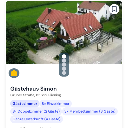
gallery.slide_selector
Zu Slide 1 wechseln
Zu Slide 2 wechseln
Zu Slide 3 wechseln
Zu Slide 4 wechseln
Zu Slide 5 wechseln
Gästehaus Simon
Gruber Straße,
85652
Pliening
Gästezimmer
8× Einzelzimmer
8× Doppelzimmer (2 Gäste)
3× Mehrbettzimmer (3 Gäste)
Ganze Unterkunft (4 Gäste)