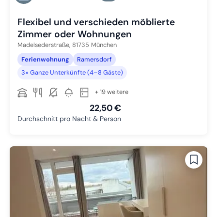
Zu Slide 6 wechseln
Flexibel und verschieden möblierte
Zimmer oder Wohnungen
Madelsederstraße,
81735
München
Ferienwohnung
Ramersdorf
3× Ganze Unterkünfte (4–8 Gäste)
+ 19 weitere
22,50 €
Durchschnitt pro Nacht & Person