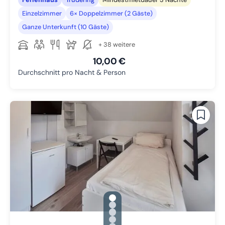
Einzelzimmer
6× Doppelzimmer (2 Gäste)
Ganze Unterkunft (10 Gäste)
+ 38 weitere
10,00 €
Durchschnitt pro Nacht & Person
gallery.slide_selector
Zu Slide 1 wechseln
Zu Slide 2 wechseln
Zu Slide 3 wechseln