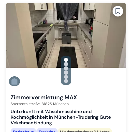
gallery.slide_selector
Zu Slide 1 wechseln
Zu Slide 2 wechseln
Zu Slide 3 wechseln
Zu Slide 4 wechseln
Zu Slide 5 wechseln
Zu Slide 6 wechseln
Zimmervermietung MAX
Spertentalstraße,
81825
München
Unterkunft mit Waschmaschine und
Kochmöglichkeit in München-Trudering Gute
Vekehrsanbindung.
Ferienhaus
Trudering
Mindestmietdauer 3 Nächte