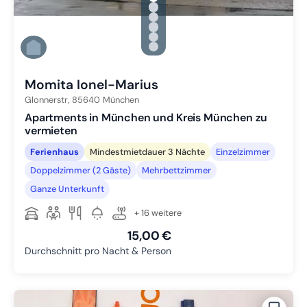
Zu Slide 1 wechseln
Zu Slide 2 wechseln
Zu Slide 3 wechseln
Zu Slide 4 wechseln
Zu Slide 5 wechseln
Zu Slide 6 wechseln
Momita Ionel-Marius
Glonnerstr,
85640
München
Apartments in München und Kreis München zu
vermieten
Ferienhaus
Mindestmietdauer 3 Nächte
Einzelzimmer
Doppelzimmer (2 Gäste)
Mehrbettzimmer
Ganze Unterkunft
+ 16 weitere
15,00 €
Durchschnitt pro Nacht & Person