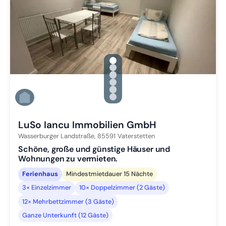
gallery.slide_selector
Zu Slide 1 wechseln
Zu Slide 2 wechseln
Zu Slide 3 wechseln
Zu Slide 4 wechseln
Zu Slide 5 wechseln
Zu Slide 6 wechseln
LuSo Iancu Immobilien GmbH
Wasserburger Landstraße,
85591
Vaterstetten
Schöne, große und günstige Häuser und
Wohnungen zu vermieten.
Ferienhaus
Mindestmietdauer 15 Nächte
3× Einzelzimmer
10× Doppelzimmer (2 Gäste)
12× Mehrbettzimmer (3 Gäste)
Ganze Unterkunft (12 Gäste)