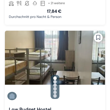
+ 21 weitere
17,84 €
Durchschnitt pro Nacht & Person
gallery.slide_selector
Zu Slide 1 wechseln
Zu Slide 2 wechseln
Zu Slide 3 wechseln
Zu Slide 4 wechseln
Zu Slide 5 wechseln
Zu Slide 6 wechseln
Low Budget Hostel