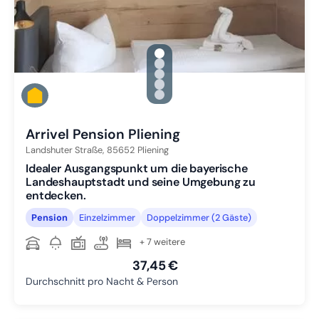
gallery.slide_selector
Zu Slide 1 wechseln
Zu Slide 2 wechseln
Zu Slide 3 wechseln
Zu Slide 4 wechseln
Zu Slide 5 wechseln
Arrivel Pension Pliening
Landshuter Straße,
85652
Pliening
Idealer Ausgangspunkt um die bayerische
Landeshauptstadt und seine Umgebung zu
entdecken.
Pension
Einzelzimmer
Doppelzimmer (2 Gäste)
+ 7 weitere
37,45 €
Durchschnitt pro Nacht & Person