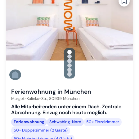
gallery.slide_selector
Zu Slide 1 wechseln
Zu Slide 2 wechseln
Zu Slide 3 wechseln
Zu Slide 4 wechseln
Zu Slide 5 wechseln
Zu Slide 6 wechseln
Ferienwohnung in München
Margot-Kalinke-Str.,
80939
München
Alle Mitarbeitenden unter einem Dach. Zentrale
Abrechnung. Einzug noch heute möglich.
Ferienwohnung
Schwabing-Nord
50× Einzelzimmer
50× Doppelzimmer (2 Gäste)
50× Mehrbettzimmer (4 Gäste)