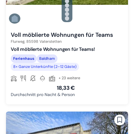
Zu Slide 1 wechseln
Zu Slide 2 wechseln
Zu Slide 3 wechseln
Zu Slide 4 wechseln
Zu Slide 5 wechseln
Zu Slide 6 wechseln
Voll möblierte Wohnungen für Teams
Flurweg,
85598
Vaterstetten
Voll möblierte Wohnungen für Teams!
Ferienhaus
Baldham
8× Ganze Unterkünfte (2–12 Gäste)
+ 23 weitere
18,33 €
Durchschnitt pro Nacht & Person