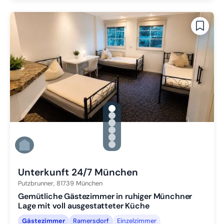
gallery.slide_selector
Zu Slide 1 wechseln
Zu Slide 2 wechseln
Zu Slide 3 wechseln
Zu Slide 4 wechseln
Zu Slide 5 wechseln
Zu Slide 6 wechseln
Unterkunft 24/7 München
Putzbrunner,
81739
München
Gemütliche Gästezimmer in ruhiger Münchner
Lage mit voll ausgestatteter Küche
Gästezimmer
Ramersdorf
Einzelzimmer