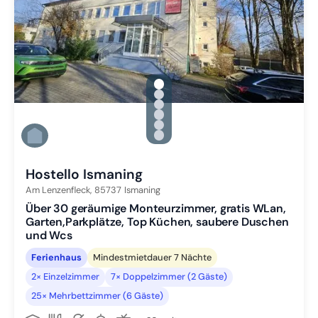
gallery.slide_selector
Zu Slide 1 wechseln
Zu Slide 2 wechseln
Zu Slide 3 wechseln
Zu Slide 4 wechseln
Zu Slide 5 wechseln
Zu Slide 6 wechseln
Hostello Ismaning
Am Lenzenfleck,
85737
Ismaning
Über 30 geräumige Monteurzimmer, gratis WLan,
Garten,Parkplätze, Top Küchen, saubere Duschen
und Wcs
Ferienhaus
Mindestmietdauer 7 Nächte
2× Einzelzimmer
7× Doppelzimmer (2 Gäste)
25× Mehrbettzimmer (6 Gäste)