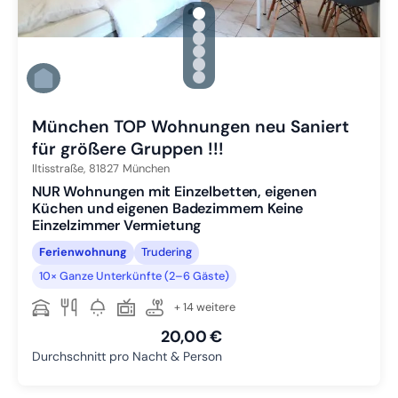
gallery.slide_selector
Zu Slide 1 wechseln
Zu Slide 2 wechseln
Zu Slide 3 wechseln
Zu Slide 4 wechseln
Zu Slide 5 wechseln
Zu Slide 6 wechseln
München TOP Wohnungen neu Saniert
für größere Gruppen !!!
Iltisstraße,
81827
München
NUR Wohnungen mit Einzelbetten, eigenen
Küchen und eigenen Badezimmern Keine
Einzelzimmer Vermietung
Ferienwohnung
Trudering
10× Ganze Unterkünfte (2–6 Gäste)
+ 14 weitere
20,00 €
Durchschnitt pro Nacht & Person