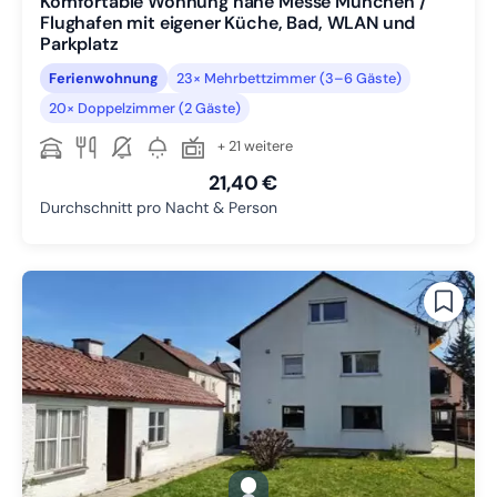
Komfortable Wohnung nahe Messe München /
Flughafen mit eigener Küche, Bad, WLAN und
Parkplatz
Ferienwohnung
23× Mehrbettzimmer (3–6 Gäste)
20× Doppelzimmer (2 Gäste)
+ 21 weitere
21,40 €
Durchschnitt pro Nacht & Person
gallery.slide_selector