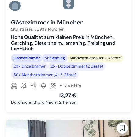
Zu Slide 4 wechseln
Zu Slide 5 wechseln
Zu Slide 6 wechseln
Gästezimmer in München
Situlistrasse,
80939
München
Hohe Qualität zum kleinen Preis in München,
Garching, Dietersheim, Ismaning, Freising und
Landshut
Gästezimmer
Schwabing
Mindestmietdauer 7 Nächte
20× Einzelzimmer
25× Doppelzimmer (2 Gäste)
60× Mehrbettzimmer (4–5 Gäste)
+ 18 weitere
13,27 €
Durchschnitt pro Nacht & Person