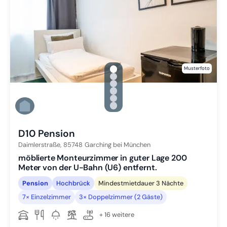
gallery.slide_selector
Musterfoto
Zu Slide 1 wechseln
Zu Slide 2 wechseln
Zu Slide 3 wechseln
Zu Slide 4 wechseln
Zu Slide 5 wechseln
Zu Slide 6 wechseln
D10 Pension
Daimlerstraße,
85748
Garching bei München
möblierte Monteurzimmer in guter Lage 200
Meter von der U-Bahn (U6) entfernt.
Pension
Hochbrück
Mindestmietdauer 3 Nächte
7× Einzelzimmer
3× Doppelzimmer (2 Gäste)
+ 16 weitere