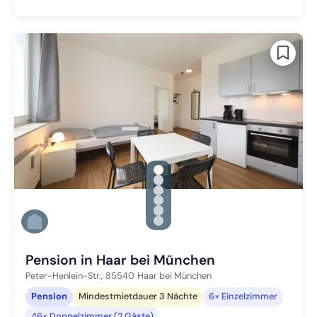
gallery.slide_selector
Zu Slide 1 wechseln
Zu Slide 2 wechseln
Zu Slide 3 wechseln
Zu Slide 4 wechseln
Zu Slide 5 wechseln
Zu Slide 6 wechseln
Pension in Haar bei München
Peter-Henlein-Str.,
85540
Haar bei München
Pension
Mindestmietdauer 3 Nächte
6× Einzelzimmer
46× Doppelzimmer (2 Gäste)