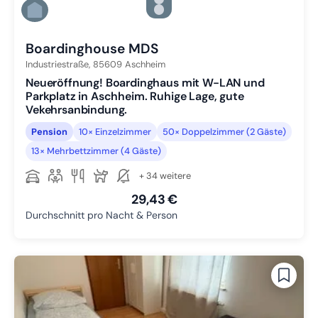
Zu Slide 4 wechseln
Zu Slide 5 wechseln
Zu Slide 6 wechseln
Boardinghouse MDS
Industriestraße,
85609
Aschheim
Neueröffnung! Boardinghaus mit W-LAN und
Parkplatz in Aschheim. Ruhige Lage, gute
Vekehrsanbindung.
Pension
10× Einzelzimmer
50× Doppelzimmer (2 Gäste)
13× Mehrbettzimmer (4 Gäste)
+ 34 weitere
29,43 €
Durchschnitt pro Nacht & Person