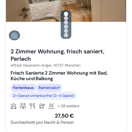
gallery.slide_selector
Zu Slide 1 wechseln
Zu Slide 2 wechseln
Zu Slide 3 wechseln
Zu Slide 4 wechseln
Zu Slide 5 wechseln
Zu Slide 6 wechseln
2 Zimmer Wohnung, frisch saniert,
Perlach
Alfred-Neumann-Anger,
81737
München
Frisch Sanierte 2 Zimmer Wohnung mit Bad,
Küche und Balkong
Ferienhaus
Ramersdorf
2× Ganze Unterkünfte (2–4 Gäste)
+ 38 weitere
27,50 €
Durchschnitt pro Nacht & Person