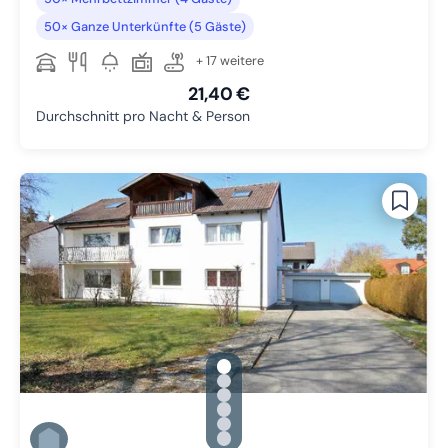
50× Ganze Unterkünfte (5 Gäste)
+ 17 weitere
21,40 €
Durchschnitt pro Nacht & Person
gallery.slide_selector
Zu Slide 1 wechseln
Zu Slide 2 wechseln
Zu Slide 3 wechseln
Zu Slide 4 wechseln
Zu Slide 5 wechseln