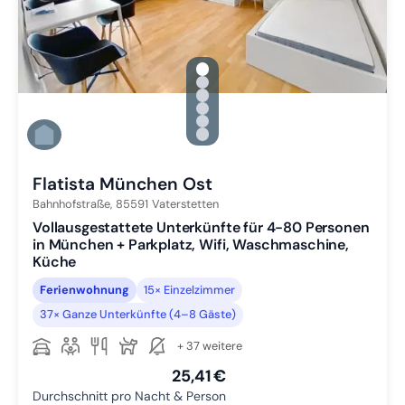
gallery.slide_selector
Zu Slide 1 wechseln
Zu Slide 2 wechseln
Zu Slide 3 wechseln
Zu Slide 4 wechseln
Zu Slide 5 wechseln
Zu Slide 6 wechseln
Flatista München Ost
Bahnhofstraße,
85591
Vaterstetten
Vollausgestattete Unterkünfte für 4-80 Personen
in München + Parkplatz, Wifi, Waschmaschine,
Küche
Ferienwohnung
15× Einzelzimmer
37× Ganze Unterkünfte (4–8 Gäste)
+ 37 weitere
25,41 €
Durchschnitt pro Nacht & Person