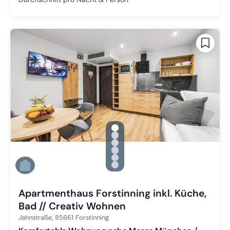
gallery.slide_selector
Zu Slide 1 wechseln
Zu Slide 2 wechseln
Zu Slide 3 wechseln
Zu Slide 4 wechseln
Zu Slide 5 wechseln
Zu Slide 6 wechseln
Apartmenthaus Forstinning inkl. Küche,
Bad // Creativ Wohnen
Jahnstraße,
85661
Forstinning