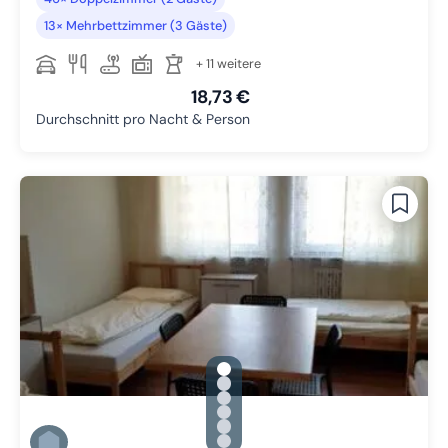
13× Mehrbettzimmer (3 Gäste)
+ 11 weitere
18,73 €
Durchschnitt pro Nacht & Person
gallery.slide_selector
Zu Slide 1 wechseln
Zu Slide 2 wechseln
Zu Slide 3 wechseln
Zu Slide 4 wechseln
Zu Slide 5 wechseln