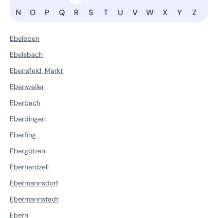
N
O
P
Q
R
S
T
U
V
W
X
Y
Z
Ebeleben
Ebelsbach
Ebensfeld, Markt
Ebenweiler
Eberbach
Eberdingen
Eberfing
Ebergötzen
Eberhardzell
Ebermannsdorf
Ebermannstadt
Ebern