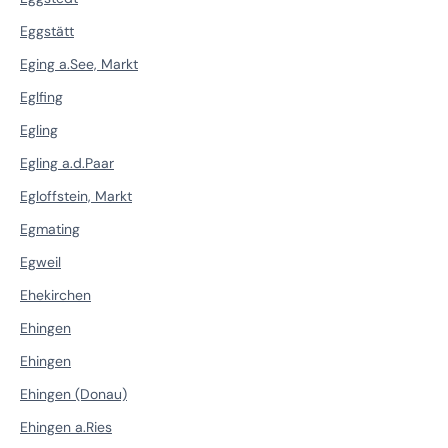
Eggstätt
Eging a.See, Markt
Eglfing
Egling
Egling a.d.Paar
Egloffstein, Markt
Egmating
Egweil
Ehekirchen
Ehingen
Ehingen
Ehingen (Donau)
Ehingen a.Ries