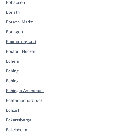
Ebhausen
Ebnath
Ebrach, Markt
Ebringen
Ebsdorfergrund
Ebstorf, Flecken
Echem
Eching
Eching
Eching a.Ammersee
Echternacherbrück
Echzell
Eckartsberga
Eckelsheim