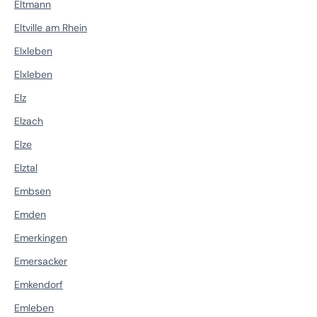
Eltmann
Eltville am Rhein
Elxleben
Elxleben
Elz
Elzach
Elze
Elztal
Embsen
Emden
Emerkingen
Emersacker
Emkendorf
Emleben