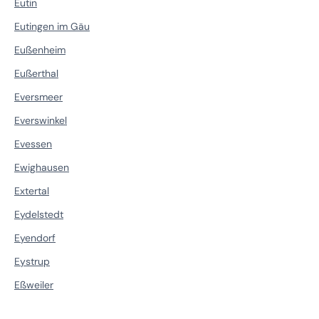
Eutin
Eutingen im Gäu
Eußenheim
Eußerthal
Eversmeer
Everswinkel
Evessen
Ewighausen
Extertal
Eydelstedt
Eyendorf
Eystrup
Eßweiler