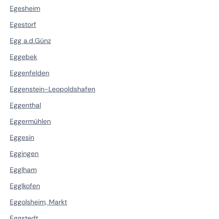
Egesheim
Egestorf
Egg a.d.Günz
Eggebek
Eggenfelden
Eggenstein-Leopoldshafen
Eggenthal
Eggermühlen
Eggesin
Eggingen
Egglham
Egglkofen
Eggolsheim, Markt
Eggstedt