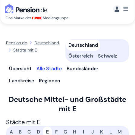
☰
Eine Marke der
Mediengruppe
Pension.de
Deutschland
Deutschland
Städte mit E
Österreich
Schweiz
Übersicht
Alle Städte
Bundesländer
Landkreise
Regionen
Deutsche Mittel- und Großstädte
mit E
Städte mit E
A
B
C
D
E
F
G
H
I
J
K
L
M