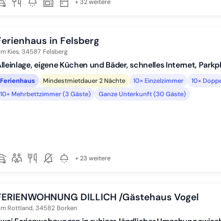
+ 32 weitere
Ferienhaus in Felsberg
m Kies,
34587
Felsberg
lleinlage, eigene Küchen und Bäder, schnelles Internet, Parkpl
Ferienhaus
Mindestmietdauer 2 Nächte
10× Einzelzimmer
10× Doppe
10× Mehrbettzimmer (3 Gäste)
Ganze Unterkunft (30 Gäste)
+ 23 weitere
FERIENWOHNUNG DILLICH /Gästehaus Vogel
m Rottland,
34582
Borken