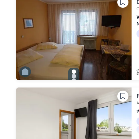
Zu Slide 5 wechseln
Zu Slide 6 wechseln
G
W
gallery.slide_selector
Zu Slide 1 wechseln
Zu Slide 2 wechseln
Zu Slide 3 wechseln
Zu Slide 4 wechseln
Zu Slide 5 wechseln
A
⭐