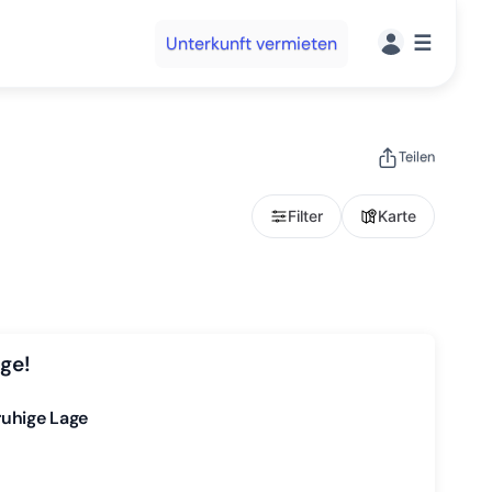
☰
Unterkunft vermieten
Teilen
Filter
Karte
ge!
ruhige Lage