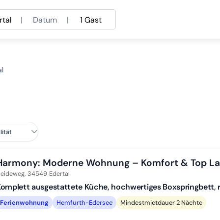
rtal
|
Datum
|
1 Gast
al
Harmony: Moderne Wohnung – Komfort & Top La
eideweg,
34549
Edertal
omplett ausgestattete Küche, hochwertiges Boxspringbett, 
Ferienwohnung
Hemfurth-Edersee
Mindestmietdauer 2 Nächte