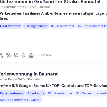
Gästezimmer in Großenritter Straße, Baunatal
roßenritter Straße,
34225
Baunatal
ir bieten ein familiäres Ambiente in einer sehr ruhigen Lage.
Nähe.
Gästezimmer
Hertingshausen
8× Einzelzimmer
5× Doppelzimmer (2
+ 9 weitere
Ferienwohnung in Baunatal
n der Bauna,
34225
Baunatal
️⭐️⭐️⭐️⭐️ 5/5 Google-Sterne für TOP-Qualität und TOP-Service
Ferienwohnung
Altenbauna
10× Einzelzimmer
10× Ganze Unterkünft
10× Doppelzimmer (2 Gäste)