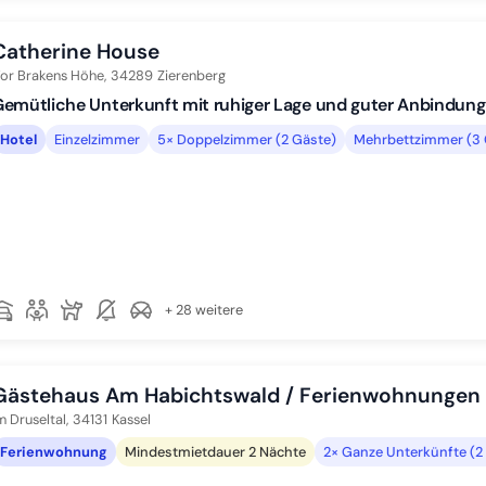
Catherine House
or Brakens Höhe,
34289
Zierenberg
emütliche Unterkunft mit ruhiger Lage und guter Anbindung
Hotel
Einzelzimmer
5× Doppelzimmer (2 Gäste)
Mehrbettzimmer (3 
+ 28 weitere
Gästehaus Am Habichtswald / Ferienwohnungen
m Druseltal,
34131
Kassel
Ferienwohnung
Mindestmietdauer 2 Nächte
2× Ganze Unterkünfte (2