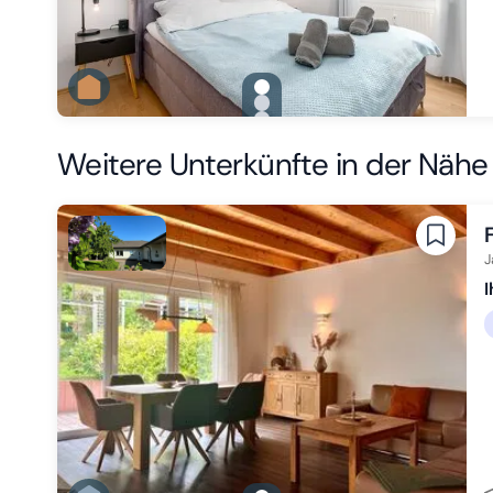
gallery.slide_selector
Zu Slide 1 wechseln
Zu Slide 2 wechseln
Zu Slide 3 wechseln
Weitere Unterkünfte in der Nähe
J
I