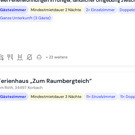
wei Ferienwohnungen in ruhiger, ländlicher Umgebung zwisc
Gästezimmer
Mindestmietdauer 2 Nächte
2× Einzelzimmer
Doppelz
Ganze Unterkunft (3 Gäste)
+ 23 weitere
Ferienhaus „Zum Raumbergteich“
m Röth,
34497
Korbach
Gästezimmer
Mindestmietdauer 3 Nächte
11× Einzelzimmer
11× Dop