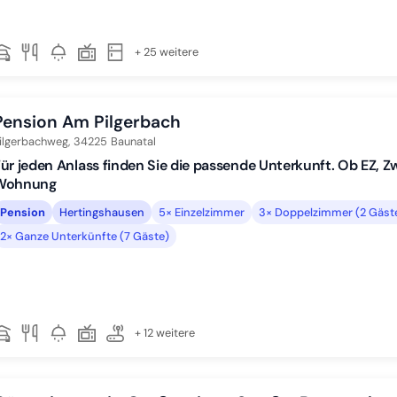
+ 25 weitere
Pension Am Pilgerbach
ilgerbachweg,
34225
Baunatal
ür jeden Anlass finden Sie die passende Unterkunft. Ob EZ, 
Wohnung
Pension
Hertingshausen
5× Einzelzimmer
3× Doppelzimmer (2 Gäst
2× Ganze Unterkünfte (7 Gäste)
+ 12 weitere