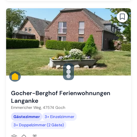
gallery.slide_selector
Zu Slide 1 wechseln
Zu Slide 2 wechseln
Zu Slide 3 wechseln
Gocher-Berghof Ferienwohnungen
Langanke
Emmericher Weg,
47574
Goch
Gästezimmer
3× Einzelzimmer
3× Doppelzimmer (2 Gäste)