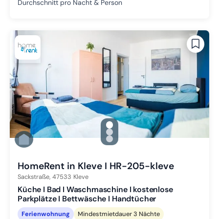
Durchschnitt pro Nacht & Person
gallery.slide_selector
Zu Slide 1 wechseln
Zu Slide 2 wechseln
Zu Slide 3 wechseln
HomeRent in Kleve I HR-205-kleve
Sackstraße,
47533
Kleve
Küche I Bad I Waschmaschine I kostenlose
Parkplätze I Bettwäsche I Handtücher
Ferienwohnung
Mindestmietdauer 3 Nächte