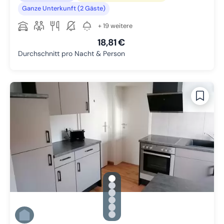
Ganze Unterkunft (2 Gäste)
+ 19 weitere
18,81 €
Durchschnitt pro Nacht & Person
gallery.slide_selector
Zu Slide 1 wechseln
Zu Slide 2 wechseln
Zu Slide 3 wechseln
Zu Slide 4 wechseln
Zu Slide 5 wechseln
Zu Slide 6 wechseln