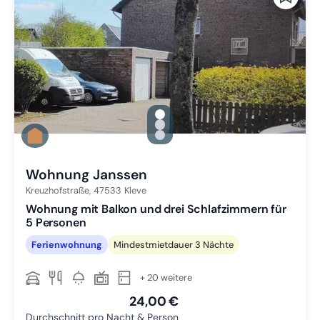
gallery.slide_selector
Zu Slide 1 wechseln
Zu Slide 2 wechseln
Zu Slide 3 wechseln
Wohnung Janssen
Kreuzhofstraße,
47533
Kleve
Wohnung mit Balkon und drei Schlafzimmern für
5 Personen
Ferienwohnung
Mindestmietdauer 3 Nächte
+ 20 weitere
24,00 €
Durchschnitt pro Nacht & Person