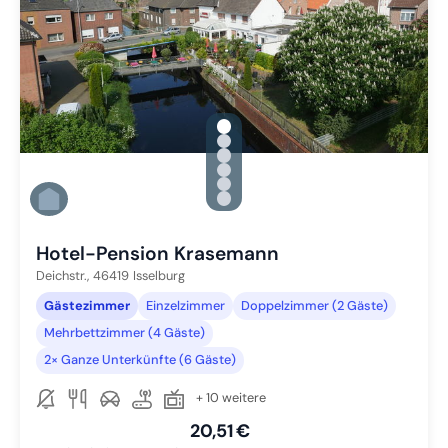
gallery.slide_selector
Zu Slide 1 wechseln
Zu Slide 2 wechseln
Zu Slide 3 wechseln
Zu Slide 4 wechseln
Zu Slide 5 wechseln
Zu Slide 6 wechseln
Hotel-Pension Krasemann
Deichstr.,
46419
Isselburg
Gästezimmer
Einzelzimmer
Doppelzimmer (2 Gäste)
Mehrbettzimmer (4 Gäste)
2× Ganze Unterkünfte (6 Gäste)
+ 10 weitere
20,51 €