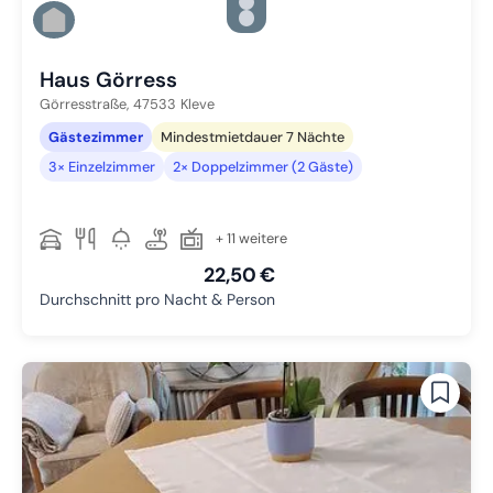
Zu Slide 2 wechseln
Zu Slide 3 wechseln
Zu Slide 4 wechseln
Haus Görress
Görresstraße,
47533
Kleve
Gästezimmer
Mindestmietdauer 7 Nächte
3× Einzelzimmer
2× Doppelzimmer (2 Gäste)
+ 11 weitere
22,50 €
Durchschnitt pro Nacht & Person