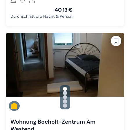
40,13 €
Durchschnitt pro Nacht & Person
gallery.slide_selector
Zu Slide 1 wechseln
Zu Slide 2 wechseln
Zu Slide 3 wechseln
Zu Slide 4 wechseln
Zu Slide 5 wechseln
Wohnung Bocholt-Zentrum Am
Westend