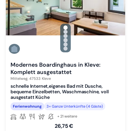
gallery.slide_selector
Zu Slide 1 wechseln
Zu Slide 2 wechseln
Zu Slide 3 wechseln
Zu Slide 4 wechseln
Zu Slide 5 wechseln
Zu Slide 6 wechseln
Modernes Boardinghaus in Kleve:
Komplett ausgestattet
Mittelweg,
47533
Kleve
schnelle Internet,eigenes Bad mit Dusche,
bequeme Einzelbetten, Waschmaschine, voll
ausgestatt Küche
Ferienwohnung
3× Ganze Unterkünfte (4 Gäste)
+ 21 weitere
26,75 €