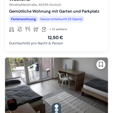
Windmühlenstraße,
46399
Bocholt
Gemütliche Wohnung mit Garten und Parkplatz
Ferienwohnung
Ganze Unterkunft (6 Gäste)
+ 13 weitere
12,50 €
Durchschnitt pro Nacht & Person
gallery.slide_selector
Zu Slide 1 wechseln