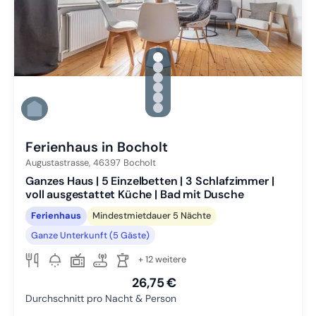
gallery.slide_selector
Zu Slide 1 wechseln
Zu Slide 2 wechseln
Zu Slide 3 wechseln
Zu Slide 4 wechseln
Zu Slide 5 wechseln
Zu Slide 6 wechseln
Ferienhaus in Bocholt
Augustastrasse,
46397
Bocholt
Ganzes Haus | 5 Einzelbetten | 3 Schlafzimmer |
voll ausgestattet Küche | Bad mit Dusche
Ferienhaus
Mindestmietdauer 5 Nächte
Ganze Unterkunft (5 Gäste)
+ 12 weitere
26,75 €
Durchschnitt pro Nacht & Person