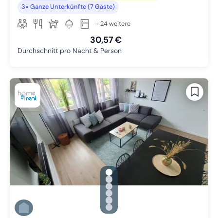
3× Ganze Unterkünfte (7 Gäste)
+ 24 weitere
30,57 €
Durchschnitt pro Nacht & Person
gallery.slide_selector
Zu Slide 1 wechseln
Zu Slide 2 wechseln
Zu Slide 3 wechseln
Zu Slide 4 wechseln
Zu Slide 5 wechseln
Zu Slide 6 wechseln