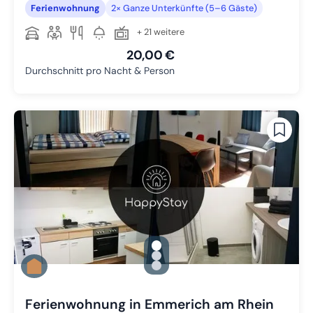
Ferienwohnung
2× Ganze Unterkünfte (5–6 Gäste)
+ 21 weitere
20,00 €
Durchschnitt pro Nacht & Person
gallery.slide_selector
Zu Slide 1 wechseln
Zu Slide 2 wechseln
Zu Slide 3 wechseln
Ferienwohnung in Emmerich am Rhein