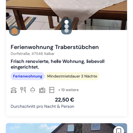
gallery.slide_selector
Zu Slide 1 wechseln
Zu Slide 2 wechseln
Zu Slide 3 wechseln
Ferienwohnung Traberstübchen
Dorfstraße,
47546
Kalkar
Frisch renovierte, helle Wohnung, liebevoll
eingerichtet.
Ferienwohnung
Mindestmietdauer 3 Nächte
+ 19 weitere
22,50 €
Durchschnitt pro Nacht & Person