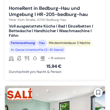
HomeRent in Bedburg-Hau und
Umgebung I HR-205-bedburg-hau
Peter-Eich-Straße,
47551
Bedburg-Hau
Voll ausgestattete Küche I Bad I Einzelbetten I
Bettwäsche I Handtücher I Waschmaschine I
Föhn
Ferienwohnung
Hau
Mindestmietdauer 3 Nächte
4× Ganze Unterkünfte (3–10 Gäste)
+ 18 weitere
15,94 €
Durchschnitt pro Nacht & Person