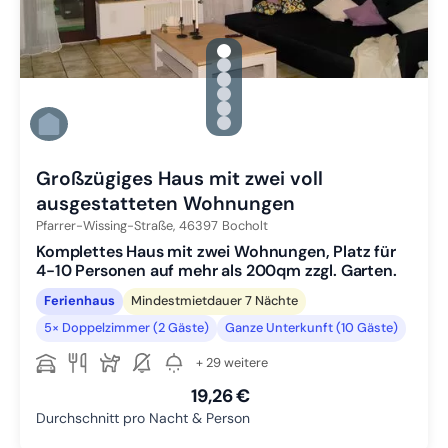
gallery.slide_selector
Zu Slide 1 wechseln
Zu Slide 2 wechseln
Zu Slide 3 wechseln
Zu Slide 4 wechseln
Zu Slide 5 wechseln
Zu Slide 6 wechseln
Großzügiges Haus mit zwei voll
ausgestatteten Wohnungen
Pfarrer-Wissing-Straße,
46397
Bocholt
Komplettes Haus mit zwei Wohnungen, Platz für
4-10 Personen auf mehr als 200qm zzgl. Garten.
Ferienhaus
Mindestmietdauer 7 Nächte
5× Doppelzimmer (2 Gäste)
Ganze Unterkunft (10 Gäste)
+ 29 weitere
19,26 €
Durchschnitt pro Nacht & Person