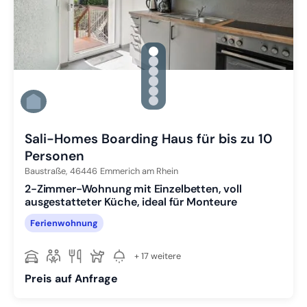
gallery.slide_selector
Zu Slide 1 wechseln
Zu Slide 2 wechseln
Zu Slide 3 wechseln
Zu Slide 4 wechseln
Zu Slide 5 wechseln
Zu Slide 6 wechseln
Sali-Homes Boarding Haus für bis zu 10
Personen
Baustraße,
46446
Emmerich am Rhein
2-Zimmer-Wohnung mit Einzelbetten, voll
ausgestatteter Küche, ideal für Monteure
Ferienwohnung
+ 17 weitere
Preis auf Anfrage