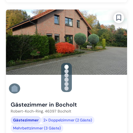
gallery.slide_selector
Zu Slide 1 wechseln
Zu Slide 2 wechseln
Zu Slide 3 wechseln
Zu Slide 4 wechseln
Zu Slide 5 wechseln
Zu Slide 6 wechseln
Gästezimmer in Bocholt
Robert-Koch-Ring,
46397
Bocholt
Gästezimmer
2× Doppelzimmer (2 Gäste)
Mehrbettzimmer (3 Gäste)