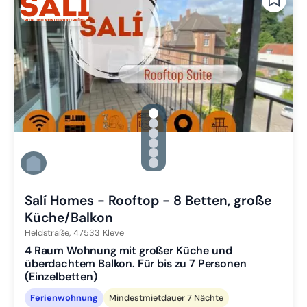
gallery.slide_selector
Zu Slide 1 wechseln
Zu Slide 2 wechseln
Zu Slide 3 wechseln
Zu Slide 4 wechseln
Zu Slide 5 wechseln
Zu Slide 6 wechseln
Salí Homes - Rooftop - 8 Betten, große
Küche/Balkon
Heldstraße,
47533
Kleve
4 Raum Wohnung mit großer Küche und
überdachtem Balkon. Für bis zu 7 Personen
(Einzelbetten)
Ferienwohnung
Mindestmietdauer 7 Nächte