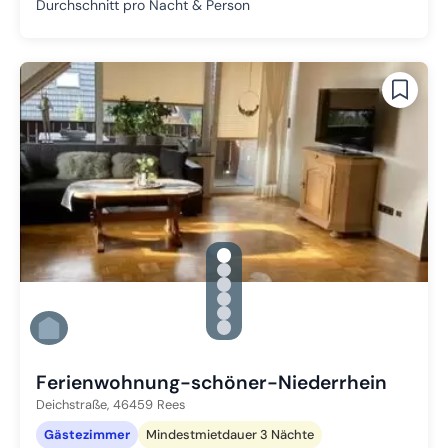
Durchschnitt pro Nacht & Person
gallery.slide_selector
Zu Slide 1 wechseln
Zu Slide 2 wechseln
Zu Slide 3 wechseln
Zu Slide 4 wechseln
Zu Slide 5 wechseln
Zu Slide 6 wechseln
Ferienwohnung-schöner-Niederrhein
Deichstraße,
46459
Rees
Gästezimmer
Mindestmietdauer 3 Nächte