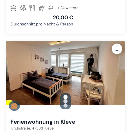
+ 24 weitere
20,00 €
Durchschnitt pro Nacht & Person
gallery.slide_selector
Zu Slide 1 wechseln
Zu Slide 2 wechseln
Zu Slide 3 wechseln
Ferienwohnung in Kleve
Kirchstraße,
47533
Kleve