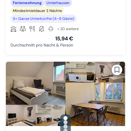
Ferienwohnung
Unterhausen
Mindestmietdauer 3 Nächte
5× Ganze Unterkünfte (4–8 Gäste)
+ 20 weitere
15,94 €
Durchschnitt pro Nacht & Person
gallery.slide_selector
Zu Slide 1 wechseln
Zu Slide 2 wechseln