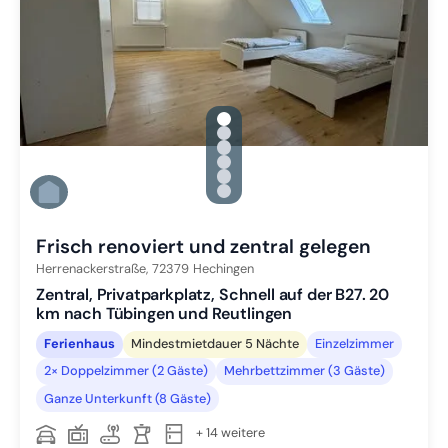
gallery.slide_selector
Zu Slide 1 wechseln
Zu Slide 2 wechseln
Zu Slide 3 wechseln
Zu Slide 4 wechseln
Zu Slide 5 wechseln
Zu Slide 6 wechseln
Frisch renoviert und zentral gelegen
Herrenackerstraße,
72379
Hechingen
Zentral, Privatparkplatz, Schnell auf der B27. 20
km nach Tübingen und Reutlingen
Ferienhaus
Mindestmietdauer 5 Nächte
Einzelzimmer
2× Doppelzimmer (2 Gäste)
Mehrbettzimmer (3 Gäste)
Ganze Unterkunft (8 Gäste)
+ 14 weitere