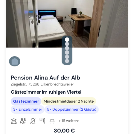
gallery.slide_selector
Zu Slide 1 wechseln
Zu Slide 2 wechseln
Zu Slide 3 wechseln
Zu Slide 4 wechseln
Zu Slide 5 wechseln
Zu Slide 6 wechseln
Pension Alina Auf der Alb
Ziegelstr.,
73268
Erkenbrechtsweiler
Gästezimmer im ruhigen Viertel
Gästezimmer
Mindestmietdauer 2 Nächte
3× Einzelzimmer
5× Doppelzimmer (2 Gäste)
+ 16 weitere
30,00 €