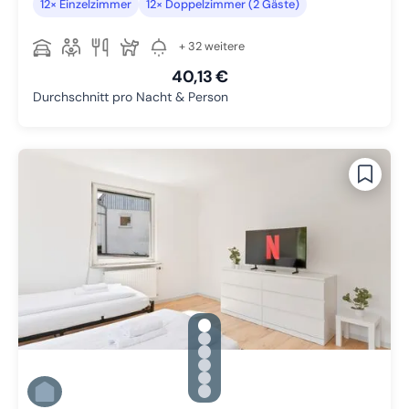
12× Einzelzimmer
12× Doppelzimmer (2 Gäste)
+ 32 weitere
40,13 €
Durchschnitt pro Nacht & Person
gallery.slide_selector
Zu Slide 1 wechseln
Zu Slide 2 wechseln
Zu Slide 3 wechseln
Zu Slide 4 wechseln
Zu Slide 5 wechseln
Zu Slide 6 wechseln