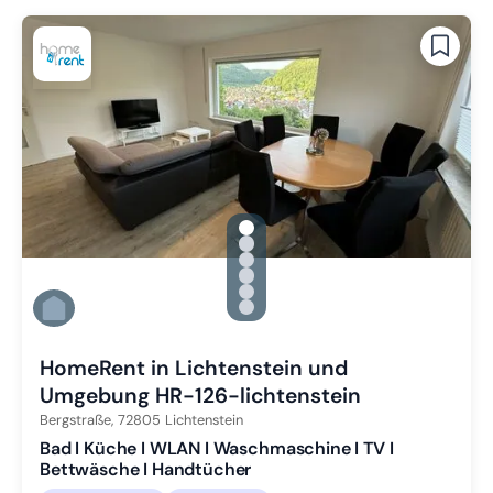
gallery.slide_selector
Zu Slide 1 wechseln
Zu Slide 2 wechseln
Zu Slide 3 wechseln
Zu Slide 4 wechseln
Zu Slide 5 wechseln
Zu Slide 6 wechseln
HomeRent in Lichtenstein und
Umgebung HR-126-lichtenstein
Bergstraße,
72805
Lichtenstein
Bad I Küche I WLAN I Waschmaschine I TV I
Bettwäsche I Handtücher