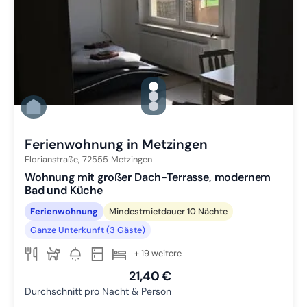
gallery.slide_selector
Zu Slide 1 wechseln
Zu Slide 2 wechseln
Zu Slide 3 wechseln
Ferienwohnung in Metzingen
Florianstraße,
72555
Metzingen
Wohnung mit großer Dach-Terrasse, modernem
Bad und Küche
Ferienwohnung
Mindestmietdauer 10 Nächte
Ganze Unterkunft (3 Gäste)
+ 19 weitere
21,40 €
Durchschnitt pro Nacht & Person