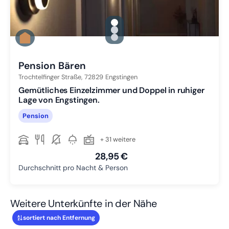
gallery.slide_selector
Zu Slide 1 wechseln
Zu Slide 2 wechseln
Zu Slide 3 wechseln
Pension Bären
Trochtelfinger Straße,
72829
Engstingen
Gemütliches Einzelzimmer und Doppel in ruhiger
Lage von Engstingen.
Pension
+ 31 weitere
28,95 €
Durchschnitt pro Nacht & Person
Weitere Unterkünfte in der Nähe
sortiert nach Entfernung