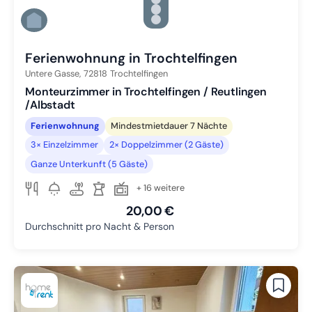
Zu Slide 3 wechseln
Zu Slide 4 wechseln
Zu Slide 5 wechseln
Zu Slide 6 wechseln
Ferienwohnung in Trochtelfingen
Untere Gasse,
72818
Trochtelfingen
Monteurzimmer in Trochtelfingen / Reutlingen
/Albstadt
Ferienwohnung
Mindestmietdauer 7 Nächte
3× Einzelzimmer
2× Doppelzimmer (2 Gäste)
Ganze Unterkunft (5 Gäste)
+ 16 weitere
20,00 €
Durchschnitt pro Nacht & Person