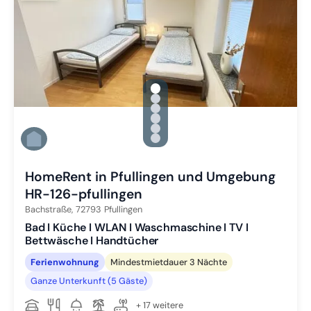
gallery.slide_selector
Zu Slide 1 wechseln
Zu Slide 2 wechseln
Zu Slide 3 wechseln
Zu Slide 4 wechseln
Zu Slide 5 wechseln
Zu Slide 6 wechseln
HomeRent in Pfullingen und Umgebung
HR-126-pfullingen
Bachstraße,
72793
Pfullingen
Bad I Küche I WLAN I Waschmaschine I TV I
Bettwäsche I Handtücher
Ferienwohnung
Mindestmietdauer 3 Nächte
Ganze Unterkunft (5 Gäste)
+ 17 weitere