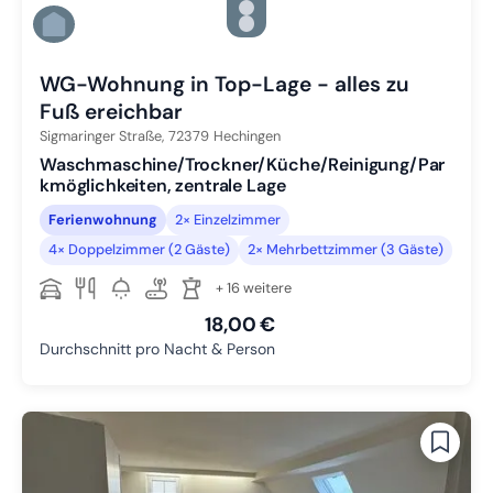
Zu Slide 4 wechseln
Zu Slide 5 wechseln
Zu Slide 6 wechseln
WG-Wohnung in Top-Lage - alles zu
Fuß ereichbar
Sigmaringer Straße,
72379
Hechingen
Waschmaschine/Trockner/Küche/Reinigung/Par
kmöglichkeiten, zentrale Lage
Ferienwohnung
2× Einzelzimmer
4× Doppelzimmer (2 Gäste)
2× Mehrbettzimmer (3 Gäste)
+ 16 weitere
18,00 €
Durchschnitt pro Nacht & Person