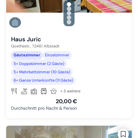
gallery.slide_selector
Zu Slide 1 wechseln
Zu Slide 2 wechseln
Zu Slide 3 wechseln
Zu Slide 4 wechseln
Zu Slide 5 wechseln
Haus Juric
Goethestr.,
72461
Albstadt
Gästezimmer
Einzelzimmer
5× Doppelzimmer (2 Gäste)
5× Mehrbettzimmer (10 Gäste)
6× Ganze Unterkünfte (11 Gäste)
+ 3 weitere
20,00 €
Durchschnitt pro Nacht & Person