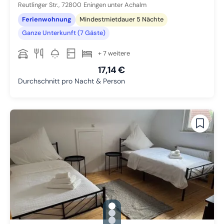
Reutlinger Str.,
72800
Eningen unter Achalm
Ferienwohnung
Mindestmietdauer 5 Nächte
Ganze Unterkunft (7 Gäste)
+ 7 weitere
17,14 €
Durchschnitt pro Nacht & Person
gallery.slide_selector
Zu Slide 1 wechseln
Zu Slide 2 wechseln