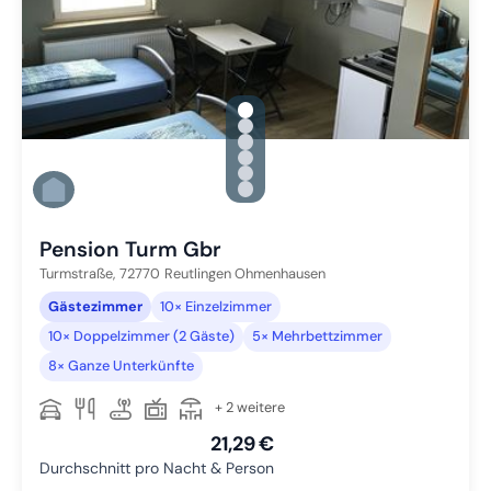
gallery.slide_selector
Zu Slide 1 wechseln
Zu Slide 2 wechseln
Zu Slide 3 wechseln
Zu Slide 4 wechseln
Zu Slide 5 wechseln
Zu Slide 6 wechseln
Pension Turm Gbr
Turmstraße,
72770
Reutlingen Ohmenhausen
Gästezimmer
10× Einzelzimmer
10× Doppelzimmer (2 Gäste)
5× Mehrbettzimmer
8× Ganze Unterkünfte
+ 2 weitere
21,29 €
Durchschnitt pro Nacht & Person