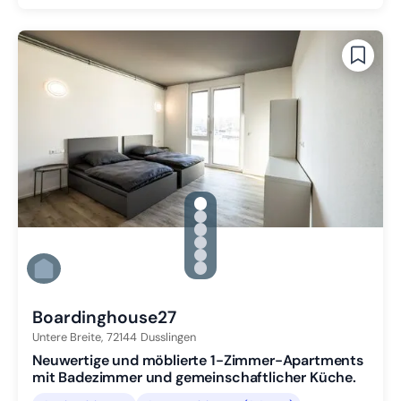
gallery.slide_selector
Zu Slide 1 wechseln
Zu Slide 2 wechseln
Zu Slide 3 wechseln
Zu Slide 4 wechseln
Zu Slide 5 wechseln
Zu Slide 6 wechseln
Boardinghouse27
Untere Breite,
72144
Dusslingen
Neuwertige und möblierte 1-Zimmer-Apartments
mit Badezimmer und gemeinschaftlicher Küche.