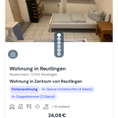
gallery.slide_selector
Zu Slide 1 wechseln
Zu Slide 2 wechseln
Zu Slide 3 wechseln
Zu Slide 4 wechseln
Zu Slide 5 wechseln
Zu Slide 6 wechseln
Wohnung in Reutlingen
Mustermann,
72764
Reutlingen
Wohnung in Zentrum von Reutlingen
Ferienwohnung
4× Ganze Unterkünfte (4 Gäste)
4× Doppelzimmer (2 Gäste)
+ 15 weitere
24,08 €