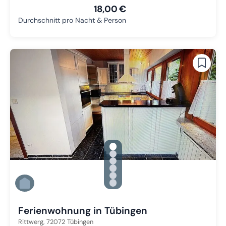
18,00 €
Durchschnitt pro Nacht & Person
gallery.slide_selector
Zu Slide 1 wechseln
Zu Slide 2 wechseln
Zu Slide 3 wechseln
Zu Slide 4 wechseln
Zu Slide 5 wechseln
Zu Slide 6 wechseln
Ferienwohnung in Tübingen
Rittwerg,
72072
Tübingen