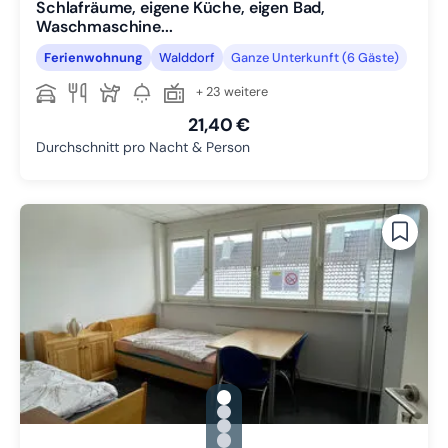
Schlafräume, eigene Küche, eigen Bad,
Waschmaschine...
Ferienwohnung
Walddorf
Ganze Unterkunft (6 Gäste)
+ 23 weitere
21,40 €
Durchschnitt pro Nacht & Person
gallery.slide_selector
Zu Slide 1 wechseln
Zu Slide 2 wechseln
Zu Slide 3 wechseln