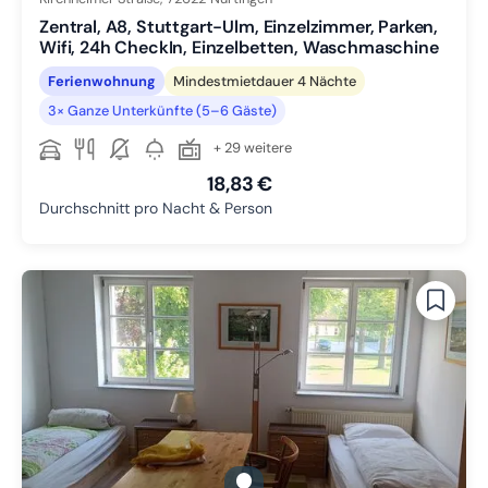
Zentral, A8, Stuttgart-Ulm, Einzelzimmer, Parken,
Wifi, 24h CheckIn, Einzelbetten, Waschmaschine
Ferienwohnung
Mindestmietdauer 4 Nächte
3× Ganze Unterkünfte (5–6 Gäste)
+ 29 weitere
18,83 €
Durchschnitt pro Nacht & Person
gallery.slide_selector