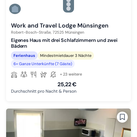
Zu Slide 3 wechseln
Zu Slide 4 wechseln
Zu Slide 5 wechseln
Zu Slide 6 wechseln
Work and Travel Lodge Münsingen
Robert-Bosch-Straße,
72525
Münsingen
Eigenes Haus mit drei Schlafzimmern und zwei
Bädern
Ferienhaus
Mindestmietdauer 3 Nächte
6× Ganze Unterkünfte (7 Gäste)
+ 23 weitere
25,22 €
Durchschnitt pro Nacht & Person