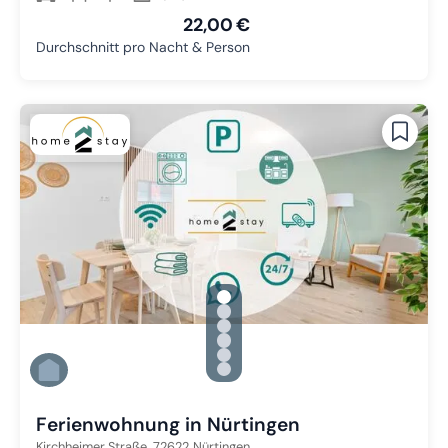
22,00 €
Durchschnitt pro Nacht & Person
gallery.slide_selector
Zu Slide 1 wechseln
Zu Slide 2 wechseln
Zu Slide 3 wechseln
Zu Slide 4 wechseln
Zu Slide 5 wechseln
Zu Slide 6 wechseln
Ferienwohnung in Nürtingen
Kirchheimer Straße,
72622
Nürtingen