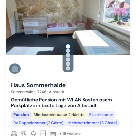
gallery.slide_selector
Zu Slide 1 wechseln
Zu Slide 2 wechseln
Zu Slide 3 wechseln
Zu Slide 4 wechseln
Zu Slide 5 wechseln
Zu Slide 6 wechseln
Haus Sommerhalde
Sommerhalde,
72461
Albstadt
Gemütliche Pension mit WLAN Kostenlosem
Parkplätze in beste Lage von Albstadt
Pension
Mindestmietdauer 2 Nächte
Einzelzimmer
9× Doppelzimmer (2 Gäste)
Mehrbettzimmer (3 Gäste)
+ 19 weitere