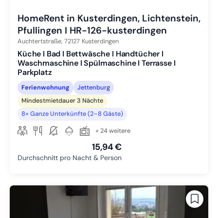
HomeRent in Kusterdingen, Lichtenstein,
Pfullingen I HR-126-kusterdingen
Auchtertstraße,
72127
Kusterdingen
Küche I Bad I Bettwäsche I Handtücher I
Waschmaschine I Spülmaschine I Terrasse I
Parkplatz
Ferienwohnung
Jettenburg
Mindestmietdauer 3 Nächte
8× Ganze Unterkünfte (2–8 Gäste)
+ 24 weitere
15,94 €
Durchschnitt pro Nacht & Person