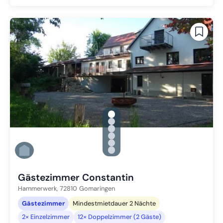
gallery.slide_selector
Zu Slide 1 wechseln
Zu Slide 2 wechseln
Zu Slide 3 wechseln
Zu Slide 4 wechseln
Zu Slide 5 wechseln
Zu Slide 6 wechseln
Gästezimmer Constantin
Hammerwerk,
72810
Gomaringen
Gästezimmer
Mindestmietdauer 2 Nächte
2× Einzelzimmer
12× Doppelzimmer (2 Gäste)