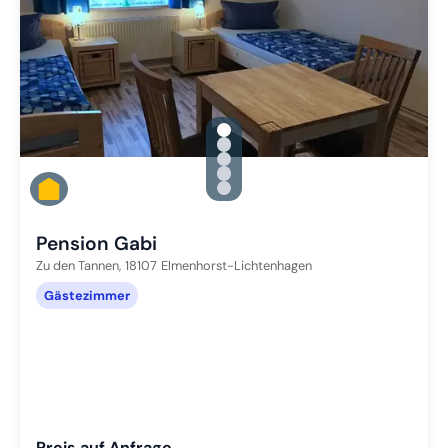
gallery.slide_selector
Zu Slide 1 wechseln
Zu Slide 2 wechseln
Zu Slide 3 wechseln
Zu Slide 4 wechseln
Zu Slide 5 wechseln
Pension Gabi
Zu den Tannen,
18107
Elmenhorst-Lichtenhagen
Gästezimmer
Preis auf Anfrage