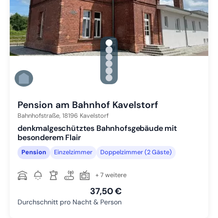
gallery.slide_selector
Zu Slide 1 wechseln
Zu Slide 2 wechseln
Zu Slide 3 wechseln
Zu Slide 4 wechseln
Zu Slide 5 wechseln
Zu Slide 6 wechseln
Pension am Bahnhof Kavelstorf
Bahnhofstraße,
18196
Kavelstorf
denkmalgeschütztes Bahnhofsgebäude mit
besonderem Flair
Pension
Einzelzimmer
Doppelzimmer (2 Gäste)
+ 7 weitere
37,50 €
Durchschnitt pro Nacht & Person