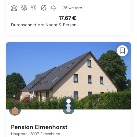
+ 26 weitere
17,67 €
Durchschnitt pro Nacht & Person
gallery.slide_selector
Zu Slide 1 wechseln
Zu Slide 2 wechseln
Zu Slide 3 wechseln
Pension Elmenhorst
Hauptstr.,
18107
Elmenhorst