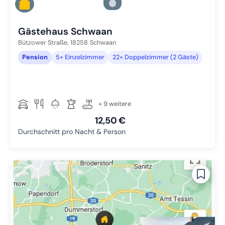
Zu Slide 4 wechseln
Zu Slide 5 wechseln
Gästehaus Schwaan
Bützower Straße,
18258
Schwaan
Pension
5× Einzelzimmer
22× Doppelzimmer (2 Gäste)
+ 9 weitere
12,50 €
Durchschnitt pro Nacht & Person