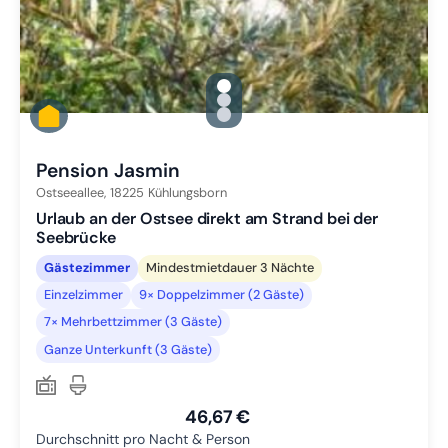
gallery.slide_selector
Zu Slide 1 wechseln
Zu Slide 2 wechseln
Zu Slide 3 wechseln
Pension Jasmin
Ostseeallee,
18225
Kühlungsborn
Urlaub an der Ostsee direkt am Strand bei der
Seebrücke
Gästezimmer
Mindestmietdauer 3 Nächte
Einzelzimmer
9× Doppelzimmer (2 Gäste)
7× Mehrbettzimmer (3 Gäste)
Ganze Unterkunft (3 Gäste)
46,67 €
Durchschnitt pro Nacht & Person