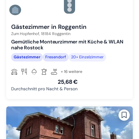
Zu Slide 3 wechseln
Zu Slide 4 wechseln
Zu Slide 5 wechseln
Zu Slide 6 wechseln
Gästezimmer in Roggentin
Zum Hopfenhof,
18184
Roggentin
Gemütliche Monteurzimmer mit Küche & WLAN
nahe Rostock
Gästezimmer
Fresendorf
20× Einzelzimmer
+ 16 weitere
25,68 €
Durchschnitt pro Nacht & Person