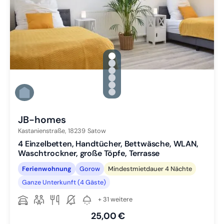
gallery.slide_selector
Zu Slide 1 wechseln
Zu Slide 2 wechseln
Zu Slide 3 wechseln
Zu Slide 4 wechseln
Zu Slide 5 wechseln
Zu Slide 6 wechseln
JB-homes
Kastanienstraße,
18239
Satow
4 Einzelbetten, Handtücher, Bettwäsche, WLAN,
Waschtrockner, große Töpfe, Terrasse
Ferienwohnung
Gorow
Mindestmietdauer 4 Nächte
Ganze Unterkunft (4 Gäste)
+ 31 weitere
25,00 €