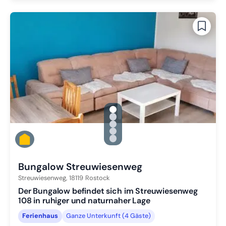
gallery.slide_selector
Zu Slide 1 wechseln
Zu Slide 2 wechseln
Zu Slide 3 wechseln
Zu Slide 4 wechseln
Zu Slide 5 wechseln
Bungalow Streuwiesenweg
Streuwiesenweg,
18119
Rostock
Der Bungalow befindet sich im Streuwiesenweg
108 in ruhiger und naturnaher Lage
Ferienhaus
Ganze Unterkunft (4 Gäste)