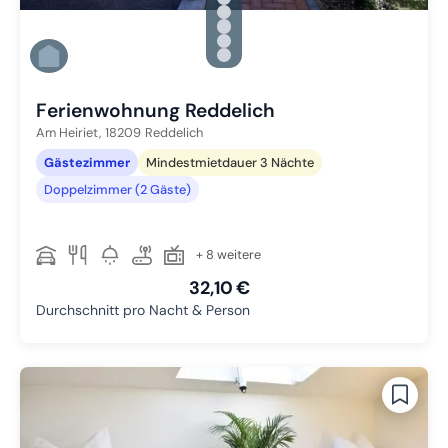
Zu Slide 2 wechseln
Zu Slide 3 wechseln
Zu Slide 4 wechseln
Zu Slide 5 wechseln
Zu Slide 6 wechseln
Ferienwohnung Reddelich
Am Heiriet,
18209
Reddelich
Gästezimmer
Mindestmietdauer 3 Nächte
Doppelzimmer (2 Gäste)
+ 8 weitere
32,10 €
Durchschnitt pro Nacht & Person