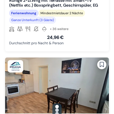
Ruhige 2-Zi.Whg mit Terrasse mit Smart-TV
(Netflix etc.) Boxspringbett, Geschirrspüler, EG
Ferienwohnung
Mindestmietdauer 2 Nächte
Ganze Unterkunft (3 Gäste)
+ 36 weitere
24,96 €
Durchschnitt pro Nacht & Person
gallery.slide_selector
Zu Slide 1 wechseln