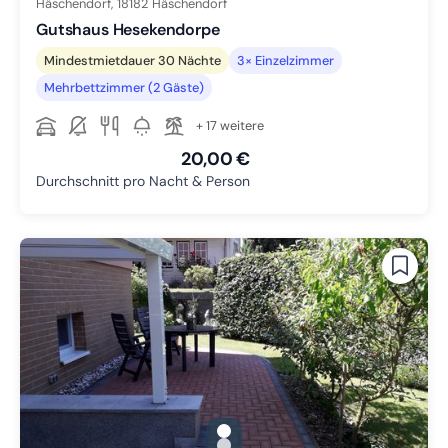
Häschendorf,
18182
Häschendorf
Gutshaus Hesekendorpe
Mindestmietdauer 30 Nächte
3× Einzelzimmer
Mehrbettzimmer (2 Gäste)
+ 17 weitere
20,00 €
Durchschnitt pro Nacht & Person
gallery.slide_selector
Zu Slide 1 wechseln