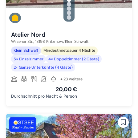
gallery.slide_selector
Zu Slide 1 wechseln
Zu Slide 2 wechseln
Zu Slide 3 wechseln
Zu Slide 4 wechseln
Zu Slide 5 wechseln
Atelier Nord
Wilsener Str.,
18198
Kritzmow/Klein Schwaß
Klein Schwaß
Mindestmietdauer 4 Nächte
5× Einzelzimmer
4× Doppelzimmer (2 Gäste)
2× Ganze Unterkünfte (4 Gäste)
+ 23 weitere
20,00 €
Durchschnitt pro Nacht & Person