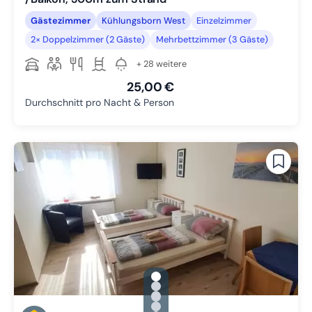
Gästezimmer
Kühlungsborn West
Einzelzimmer
2× Doppelzimmer (2 Gäste)
Mehrbettzimmer (3 Gäste)
+ 28 weitere
25,00 €
Durchschnitt pro Nacht & Person
gallery.slide_selector
Zu Slide 1 wechseln
Zu Slide 2 wechseln
Zu Slide 3 wechseln