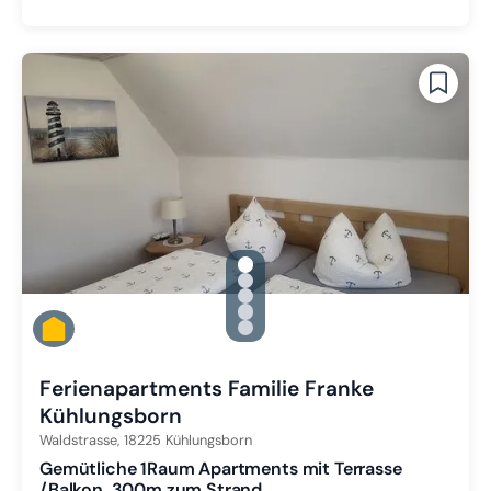
gallery.slide_selector
Zu Slide 1 wechseln
Zu Slide 2 wechseln
Zu Slide 3 wechseln
Zu Slide 4 wechseln
Zu Slide 5 wechseln
Ferienapartments Familie Franke
Kühlungsborn
Waldstrasse,
18225
Kühlungsborn
Gemütliche 1Raum Apartments mit Terrasse
/Balkon, 300m zum Strand