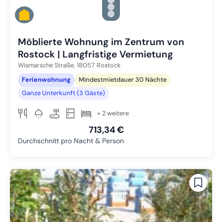
Zu Slide 2 wechseln
Zu Slide 3 wechseln
Zu Slide 4 wechseln
Zu Slide 5 wechseln
Möblierte Wohnung im Zentrum von
Rostock | Langfristige Vermietung
Wismarsche Straße,
18057
Rostock
Ferienwohnung
Mindestmietdauer 30 Nächte
Ganze Unterkunft (3 Gäste)
+ 2 weitere
713,34 €
Durchschnitt pro Nacht & Person