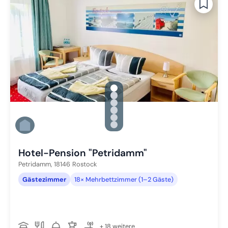
gallery.slide_selector
Zu Slide 1 wechseln
Zu Slide 2 wechseln
Zu Slide 3 wechseln
Zu Slide 4 wechseln
Zu Slide 5 wechseln
Zu Slide 6 wechseln
Hotel-Pension "Petridamm"
Petridamm,
18146
Rostock
Gästezimmer
18× Mehrbettzimmer (1–2 Gäste)
+ 18 weitere