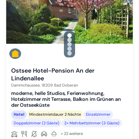
gallery.slide_selector
Zu Slide 1 wechseln
Zu Slide 2 wechseln
Zu Slide 3 wechseln
Zu Slide 4 wechseln
Zu Slide 5 wechseln
Ostsee Hotel-Pension An der
Lindenallee
Dammchaussee,
18209
Bad Doberan
moderne, helle Studios, Ferienwohnung,
Hotelzimmer mit Terrasse, Balkon im Grünen an
der Ostseeküste
Hotel
Mindestmietdauer 2 Nächte
Einzelzimmer
Doppelzimmer (2 Gäste)
2× Mehrbettzimmer (3 Gäste)
+ 22 weitere