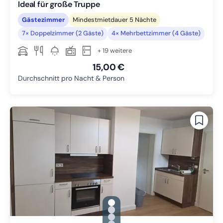
Ideal für große Truppe
Gästezimmer
Mindestmietdauer 5 Nächte
7× Doppelzimmer (2 Gäste)
4× Mehrbettzimmer (4 Gäste)
+ 19 weitere
15,00 €
Durchschnitt pro Nacht & Person
gallery.slide_selector
Zu Slide 1 wechseln
Zu Slide 2 wechseln