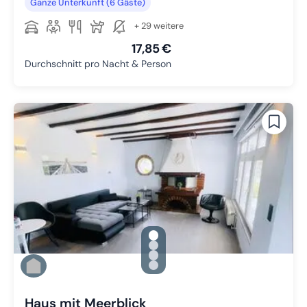
Ganze Unterkunft (6 Gäste)
+ 29 weitere
17,85 €
Durchschnitt pro Nacht & Person
gallery.slide_selector
Zu Slide 1 wechseln
Zu Slide 2 wechseln
Zu Slide 3 wechseln
Zu Slide 4 wechseln
Haus mit Meerblick