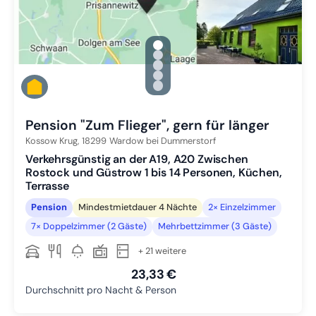
gallery.slide_selector
Zu Slide 1 wechseln
Zu Slide 2 wechseln
Zu Slide 3 wechseln
Zu Slide 4 wechseln
Zu Slide 5 wechseln
Pension "Zum Flieger", gern für länger
Kossow Krug,
18299
Wardow bei Dummerstorf
Verkehrsgünstig an der A19, A20 Zwischen
Rostock und Güstrow 1 bis 14 Personen, Küchen,
Terrasse
Pension
Mindestmietdauer 4 Nächte
2× Einzelzimmer
7× Doppelzimmer (2 Gäste)
Mehrbettzimmer (3 Gäste)
+ 21 weitere
23,33 €
Durchschnitt pro Nacht & Person