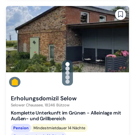
gallery.slide_selector
Zu Slide 1 wechseln
Zu Slide 2 wechseln
Zu Slide 3 wechseln
Zu Slide 4 wechseln
Zu Slide 5 wechseln
Erholungsdomizil Selow
Selower Chaussee,
18246
Bützow
Komplette Unterkunft im Grünen - Alleinlage mit
Außen- und Grillbereich
Pension
Mindestmietdauer 14 Nächte