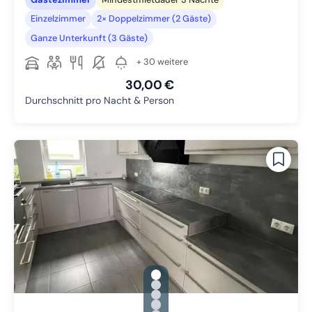
Einzelzimmer
2× Doppelzimmer (2 Gäste)
Ganze Unterkunft (3 Gäste)
+ 30 weitere
30,00 €
Durchschnitt pro Nacht & Person
gallery.slide_selector
Zu Slide 1 wechseln
Zu Slide 2 wechseln
Zu Slide 3 wechseln