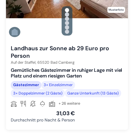
gallery.slide_selector
Musterfoto
Zu Slide 1 wechseln
Zu Slide 2 wechseln
Zu Slide 3 wechseln
Zu Slide 4 wechseln
Zu Slide 5 wechseln
Zu Slide 6 wechseln
Landhaus zur Sonne ab 29 Euro pro
Person
Auf der Staffel,
65520
Bad Camberg
Gemütliches Gästezimmer in ruhiger Lage mit viel
Platz und einem riesigen Garten
Gästezimmer
3× Einzelzimmer
3× Doppelzimmer (2 Gäste)
Ganze Unterkunft (13 Gäste)
+ 26 weitere
31,03 €
Durchschnitt pro Nacht & Person