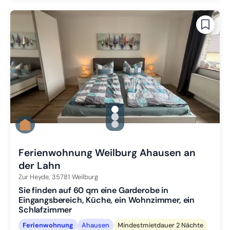
gallery.slide_selector
Zu Slide 1 wechseln
Zu Slide 2 wechseln
Zu Slide 3 wechseln
Ferienwohnung Weilburg Ahausen an
der Lahn
Zur Heyde,
35781
Weilburg
Sie finden auf 60 qm eine Garderobe in
Eingangsbereich, Küche, ein Wohnzimmer, ein
Schlafzimmer
Ferienwohnung
Ahausen
Mindestmietdauer 2 Nächte