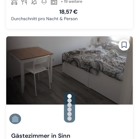
+ 19 weitere
18,57 €
Durchschnitt pro Nacht & Person
gallery.slide_selector
Zu Slide 1 wechseln
Zu Slide 2 wechseln
Zu Slide 3 wechseln
Zu Slide 4 wechseln
Zu Slide 5 wechseln
Zu Slide 6 wechseln
Gästezimmer in Sinn