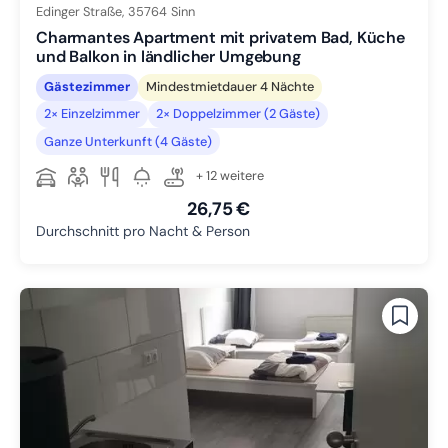
Edinger Straße,
35764
Sinn
Charmantes Apartment mit privatem Bad, Küche
und Balkon in ländlicher Umgebung
Gästezimmer
Mindestmietdauer 4 Nächte
2× Einzelzimmer
2× Doppelzimmer (2 Gäste)
Ganze Unterkunft (4 Gäste)
+ 12 weitere
26,75 €
Durchschnitt pro Nacht & Person