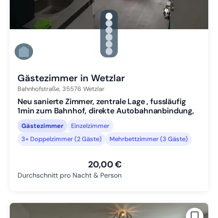
gallery.slide_selector
Zu Slide 1 wechseln
Zu Slide 2 wechseln
Zu Slide 3 wechseln
Zu Slide 4 wechseln
Zu Slide 5 wechseln
Zu Slide 6 wechseln
Gästezimmer in Wetzlar
Bahnhofstraße,
35576
Wetzlar
Neu sanierte Zimmer, zentrale Lage , fussläufig
1min zum Bahnhof, direkte Autobahnanbindung,
Gästezimmer
Einzelzimmer
3× Doppelzimmer (2 Gäste)
Mehrbettzimmer (3 Gäste)
20,00 €
Durchschnitt pro Nacht & Person