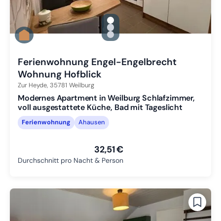
gallery.slide_selector
Zu Slide 1 wechseln
Zu Slide 2 wechseln
Zu Slide 3 wechseln
Ferienwohnung Engel-Engelbrecht
Wohnung Hofblick
Zur Heyde,
35781
Weilburg
Modernes Apartment in Weilburg Schlafzimmer,
voll ausgestattete Küche, Bad mit Tageslicht
Ferienwohnung
Ahausen
32,51 €
Durchschnitt pro Nacht & Person