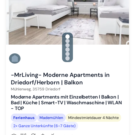
gallery.slide_selector
Zu Slide 1 wechseln
Zu Slide 2 wechseln
Zu Slide 3 wechseln
Zu Slide 4 wechseln
Zu Slide 5 wechseln
Zu Slide 6 wechseln
-MrLiving- Moderne Apartments in
Driedorf/Herborn | Balkon
Mühlenweg,
35759
Driedorf
Moderne Apartments mit Einzelbetten I Balkon |
Bad | Küche | Smart-TV | Waschmaschine | WLAN
- TOP
Ferienhaus
Mademühlen
Mindestmietdauer 4 Nächte
2× Ganze Unterkünfte (6–7 Gäste)