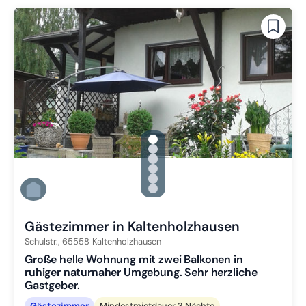
gallery.slide_selector
Zu Slide 1 wechseln
Zu Slide 2 wechseln
Zu Slide 3 wechseln
Zu Slide 4 wechseln
Zu Slide 5 wechseln
Zu Slide 6 wechseln
Gästezimmer in Kaltenholzhausen
Schulstr.,
65558
Kaltenholzhausen
Große helle Wohnung mit zwei Balkonen in
ruhiger naturnaher Umgebung. Sehr herzliche
Gastgeber.
Gästezimmer
Mindestmietdauer 3 Nächte