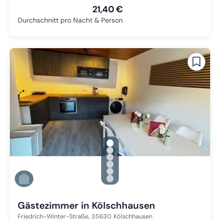
21,40 €
Durchschnitt pro Nacht & Person
gallery.slide_selector
Zu Slide 1 wechseln
Zu Slide 2 wechseln
Zu Slide 3 wechseln
Zu Slide 4 wechseln
Zu Slide 5 wechseln
Zu Slide 6 wechseln
Gästezimmer in Kölschhausen
Friedrich-Winter-Straße,
35630
Kölschhausen