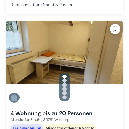
Durchschnitt pro Nacht & Person
gallery.slide_selector
Zu Slide 1 wechseln
Zu Slide 2 wechseln
Zu Slide 3 wechseln
Zu Slide 4 wechseln
Zu Slide 5 wechseln
Zu Slide 6 wechseln
4 Wohnung bis zu 20 Personen
Allendorfer Straße,
35781
Weilburg
Ferienwohnung
Mindestmietdauer 4 Nächte