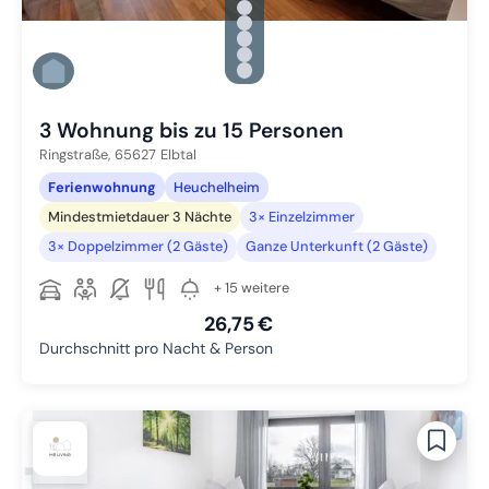
Zu Slide 1 wechseln
Zu Slide 2 wechseln
Zu Slide 3 wechseln
Zu Slide 4 wechseln
Zu Slide 5 wechseln
Zu Slide 6 wechseln
3 Wohnung bis zu 15 Personen
Ringstraße,
65627
Elbtal
Ferienwohnung
Heuchelheim
Mindestmietdauer 3 Nächte
3× Einzelzimmer
3× Doppelzimmer (2 Gäste)
Ganze Unterkunft (2 Gäste)
+ 15 weitere
26,75 €
Durchschnitt pro Nacht & Person