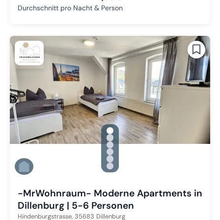
Durchschnitt pro Nacht & Person
gallery.slide_selector
Zu Slide 1 wechseln
Zu Slide 2 wechseln
Zu Slide 3 wechseln
Zu Slide 4 wechseln
Zu Slide 5 wechseln
Zu Slide 6 wechseln
-MrWohnraum- Moderne Apartments in
Dillenburg | 5-6 Personen
Hindenburgstrasse,
35683
Dillenburg