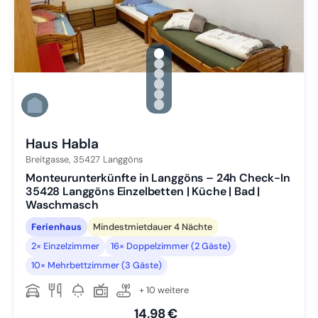
gallery.slide_selector
Zu Slide 1 wechseln
Zu Slide 2 wechseln
Zu Slide 3 wechseln
Zu Slide 4 wechseln
Zu Slide 5 wechseln
Zu Slide 6 wechseln
Haus Habla
Breitgasse,
35427
Langgöns
Monteurunterkünfte in Langgöns – 24h Check-In
35428 Langgöns Einzelbetten | Küche | Bad |
Waschmasch
Ferienhaus
Mindestmietdauer 4 Nächte
2× Einzelzimmer
16× Doppelzimmer (2 Gäste)
10× Mehrbettzimmer (3 Gäste)
+ 10 weitere
14,98 €