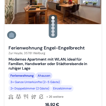
gallery.slide_selector
Zu Slide 1 wechseln
Zu Slide 2 wechseln
Zu Slide 3 wechseln
Zu Slide 4 wechseln
Zu Slide 5 wechseln
Zu Slide 6 wechseln
Ferienwohnung Engel-Engelbrecht
Zur Heyde,
35781
Weilburg
Modernes Apartment mit WLAN, ideal für
Familien, Handwerker oder Städtereisende in
ruhiger Lage
Ferienwohnung
Ahausen
3× Ganze Unterkünfte (2–5 Gäste)
2× Doppelzimmer (2 Gäste)
Einzelzimmer
+ 26 weitere
16,92 €