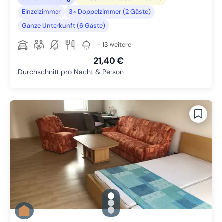
Einzelzimmer
3× Doppelzimmer (2 Gäste)
Ganze Unterkunft (6 Gäste)
+ 13 weitere
21,40 €
Durchschnitt pro Nacht & Person
gallery.slide_selector
Zu Slide 1 wechseln
Zu Slide 2 wechseln
Zu Slide 3 wechseln