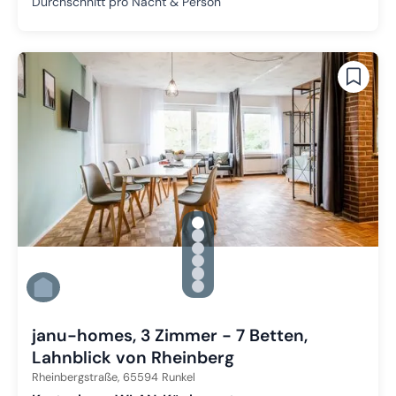
Durchschnitt pro Nacht & Person
gallery.slide_selector
Zu Slide 1 wechseln
Zu Slide 2 wechseln
Zu Slide 3 wechseln
Zu Slide 4 wechseln
Zu Slide 5 wechseln
Zu Slide 6 wechseln
janu-homes, 3 Zimmer - 7 Betten,
Lahnblick von Rheinberg
Rheinbergstraße,
65594
Runkel