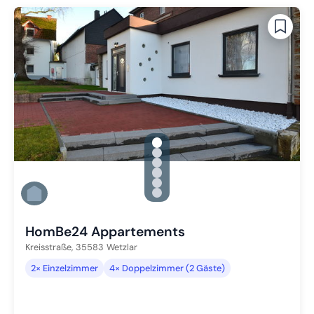
gallery.slide_selector
Zu Slide 1 wechseln
Zu Slide 2 wechseln
Zu Slide 3 wechseln
Zu Slide 4 wechseln
Zu Slide 5 wechseln
Zu Slide 6 wechseln
HomBe24 Appartements
Kreisstraße,
35583
Wetzlar
2× Einzelzimmer
4× Doppelzimmer (2 Gäste)