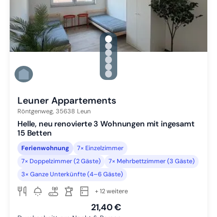
gallery.slide_selector
Zu Slide 1 wechseln
Zu Slide 2 wechseln
Zu Slide 3 wechseln
Zu Slide 4 wechseln
Zu Slide 5 wechseln
Zu Slide 6 wechseln
Leuner Appartements
Röntgenweg,
35638
Leun
Helle, neu renovierte 3 Wohnungen mit ingesamt
15 Betten
Ferienwohnung
7× Einzelzimmer
7× Doppelzimmer (2 Gäste)
7× Mehrbettzimmer (3 Gäste)
3× Ganze Unterkünfte (4–6 Gäste)
+ 12 weitere
21,40 €