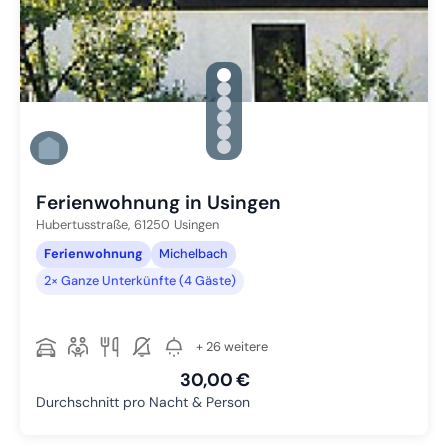
gallery.slide_selector
Zu Slide 1 wechseln
Zu Slide 2 wechseln
Zu Slide 3 wechseln
Zu Slide 4 wechseln
Zu Slide 5 wechseln
Zu Slide 6 wechseln
Ferienwohnung in Usingen
Hubertusstraße,
61250
Usingen
Ferienwohnung
Michelbach
2× Ganze Unterkünfte (4 Gäste)
+ 26 weitere
30,00 €
Durchschnitt pro Nacht & Person