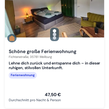
gallery.slide_selector
Zu Slide 1 wechseln
Zu Slide 2 wechseln
Zu Slide 3 wechseln
Schöne große Ferienwohnung
Fichtenstraße,
35781
Weilburg
Lehne dich zurück und entspanne dich – in dieser
ruhigen, stilvollen Unterkunft.
Ferienwohnung
47,50 €
Durchschnitt pro Nacht & Person