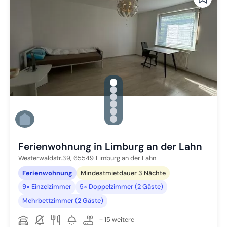
gallery.slide_selector
Zu Slide 1 wechseln
Zu Slide 2 wechseln
Zu Slide 3 wechseln
Zu Slide 4 wechseln
Zu Slide 5 wechseln
Zu Slide 6 wechseln
Ferienwohnung in Limburg an der Lahn
Westerwaldstr.39,
65549
Limburg an der Lahn
Ferienwohnung
Mindestmietdauer 3 Nächte
9× Einzelzimmer
5× Doppelzimmer (2 Gäste)
Mehrbettzimmer (2 Gäste)
+ 15 weitere