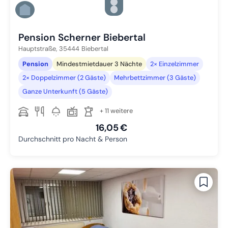
Zu Slide 4 wechseln
Zu Slide 5 wechseln
Zu Slide 6 wechseln
Pension Scherner Biebertal
Hauptstraße,
35444
Biebertal
Pension
Mindestmietdauer 3 Nächte
2× Einzelzimmer
2× Doppelzimmer (2 Gäste)
Mehrbettzimmer (3 Gäste)
Ganze Unterkunft (5 Gäste)
+ 11 weitere
16,05 €
Durchschnitt pro Nacht & Person