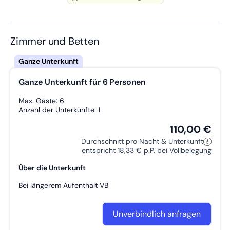
voll möbliert mit Schlafzimmer , Küche , Bad und Wohnzimmer
Radio
Gemeinschafts­raum
Handtücher inkl.
Gute Vekehrsanbindung
Terrasse
Privates Bad
Mikro­welle
Wasch­maschine
Geschäfte in der Nähe
W-LAN
Zimmer und Betten
Kaffee­maschine
Reinigungsmittel
Spül­maschine
Wanderwege
Trockner
Getrennte Betten
Ganze Unterkunft für 6 Personen
Zustellbett möglich
Streaming Dienste
Föhn
Garten
Grillmöglich­keit
Max. Gäste: 6
Anzahl der Unterkünfte: 1
110,00 €
Durchschnitt pro Nacht & Unterkunft
entspricht 18,33 € p.P. bei Vollbelegung
Über die Unterkunft
Bei längerem Aufenthalt VB
Unverbindlich anfragen