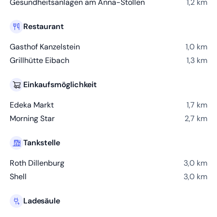
Gesundheitsanlagen am Anna-Stollen
1,2 km
Restaurant
Gasthof Kanzelstein
1,0 km
Grillhütte Eibach
1,3 km
Einkaufsmöglichkeit
Edeka Markt
1,7 km
Morning Star
2,7 km
Tankstelle
Roth Dillenburg
3,0 km
Shell
3,0 km
Ladesäule