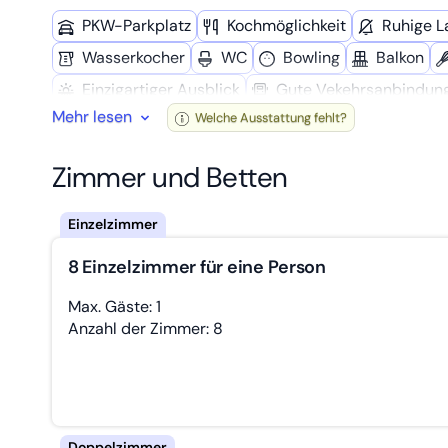
PKW-Parkplatz
Kochmöglich­keit
Ruhige L
Wasserkocher
WC
Bowling
Balkon
Einzigartiger Ausblick
Gute Vekehrsanbindun
Mehr lesen
Welche Ausstattung fehlt?
Gemeinschafts­bad
Reinigungsmittel
Spü
Trockner
Getrennte Betten
Arbeitstisch
Zimmer und Betten
Grillmöglich­keit
8 Einzelzimmer für eine Person
Max. Gäste: 1
Anzahl der Zimmer: 8