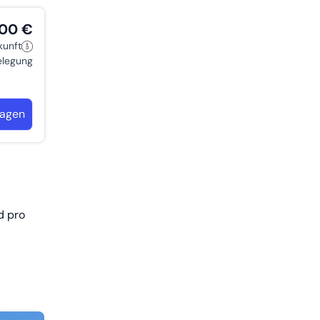
,00 €
kunft
belegung
ragen
d pro