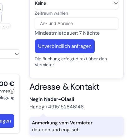
.
LAN
Mindestmietdauer: 7 Nächte
Unverbindlich anfragen
Die Buchung erfolgt direkt über den
Vermieter.
,00 €
Adresse & Kontakt
immer
belegung
Negin Nader-Olasli
Handy:
+4915152846146
ragen
Anmerkung vom Vermieter
deutsch und englisch