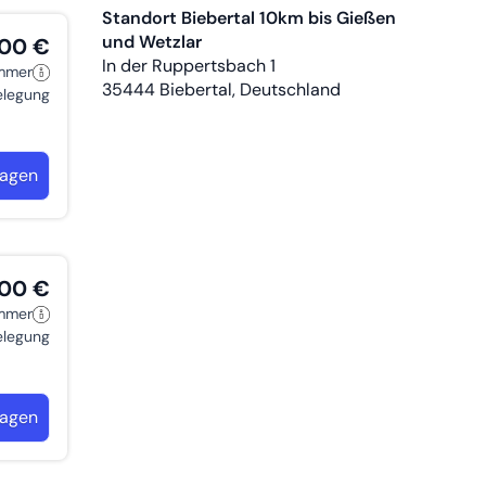
Standort Biebertal 10km bis Gießen
und Wetzlar
,00 €
In der Ruppertsbach 1
immer
35444
Biebertal, Deutschland
belegung
ragen
,00 €
immer
belegung
ragen