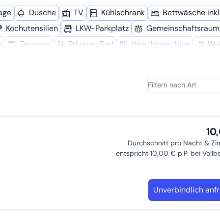
age
Dusche
TV
Kühl­schrank
Bettwäsche inkl
Kochutensilien
LKW-Parkplatz
Gemeinschafts­raum
g
Terrasse
Privates Bad
Wasch­maschine
W-
l­maschine
Wanderwege
Eigenständiger Check-In
Zustellbett möglich
Garten
Dart
Doppelbett
10
Durchschnitt pro Nacht & Z
entspricht 10,00 € p.P. bei Voll
Unverbindlich anf