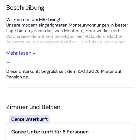
Beschreibung
Willkommen bei MR-Living!
Unsere modern eingerichteten Monteurwohnungen in bester
Lage bieten genau das, was Monteure, Handwerker und
Berufsreisende auf Zeit benötigen: viel Platz, durchdachte
Ausstattung, zuverlässigen Komfort – und das alles in einer
ruhigen, gut angebundenen Umgebung.
Mehr lesen
Die 2022 renovierte, 90qm große und neu ausgestattete
—
Wohnung bietet Platz für 6 Personen.
Die Wohnung hat ein Schlafzimmer mit 3 Einzelbetten, ein
Diese Unterkunft begrüßt seit dem 10.03.2026 Mieter auf
Schlafzimmer mit 2 Einzelbetten und ein Zimmer mit einem
Pension.de.
Einzelbett, ein eigenes Badezimmer mit Dusche und
Badewanne, voll ausgestattete Küche mit Spülmaschine,
Smart-TV in jedem Zimmer, Wlan. Bettwäsche und Handtücher
sind inklusive.
Zimmer und Betten
Highlights:
✅ Große Küche mit Spülmaschine und 2 Kühlschränken
✅ Badezimmer mit Dusche und Badewanne
✅ Smart-TV in jedem Zimmer
Ganze Unterkunft für 6 Personen
✅ Schnelles Internet
✅ Eigener Balkon zum Rauchen