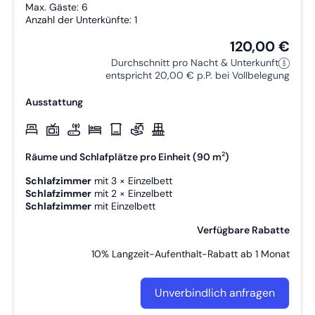
Max. Gäste: 6
Parken
Anzahl der Unterkünfte: 1
Bitte beachten Sie, dass sich der Parkplatz nicht direkt vor
120,00 €
dem Haus befindet. Ihr Stellplatz (Nr. 3) liegt in der Straße
Magdalenenhäuser Weg 35, etwa 150 Meter vom Haus
Durchschnitt pro Nacht & Unterkunft
entfernt.
entspricht 20,00 € p.P. bei Vollbelegung
Ausstattung
2
Räume und Schlafplätze pro Einheit (90 m
)
Schlafzimmer
mit
3 × Einzelbett
Schlafzimmer
mit
2 × Einzelbett
Schlafzimmer
mit
Einzelbett
Verfügbare Rabatte
10% Langzeit-Aufenthalt-Rabatt ab 1 Monat
Unverbindlich anfragen