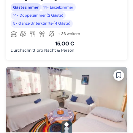
Gästezimmer
14× Einzelzimmer
14× Doppelzimmer (2 Gäste)
5× Ganze Unterkünfte (4 Gäste)
+ 36 weitere
15,00 €
Durchschnitt pro Nacht & Person
gallery.slide_selector
Zu Slide 1 wechseln