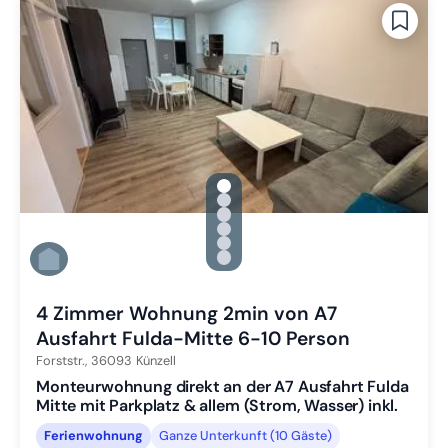
gallery.slide_selector
Zu Slide 1 wechseln
Zu Slide 2 wechseln
Zu Slide 3 wechseln
Zu Slide 4 wechseln
Zu Slide 5 wechseln
Zu Slide 6 wechseln
4 Zimmer Wohnung 2min von A7
Ausfahrt Fulda-Mitte 6-10 Person
Forststr.,
36093
Künzell
Monteurwohnung direkt an der A7 Ausfahrt Fulda
Mitte mit Parkplatz & allem (Strom, Wasser) inkl.
Ferienwohnung
Ganze Unterkunft (10 Gäste)