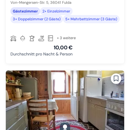
Von-Mengersen-Str. 5,
36041
Fulda
Gästezimmer
2× Einzelzimmer
3× Doppelzimmer (2 Gäste)
5× Mehrbettzimmer (3 Gäste)
+ 3 weitere
10,00 €
Durchschnitt pro Nacht & Person
gallery.slide_selector