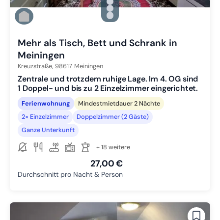
Zu Slide 1 wechseln
Zu Slide 2 wechseln
Zu Slide 3 wechseln
Zu Slide 4 wechseln
Mehr als Tisch, Bett und Schrank in
Meiningen
Kreuzstraße,
98617
Meiningen
Zentrale und trotzdem ruhige Lage. Im 4. OG sind
1 Doppel- und bis zu 2 Einzelzimmer eingerichtet.
Ferienwohnung
Mindestmietdauer 2 Nächte
2× Einzelzimmer
Doppelzimmer (2 Gäste)
Ganze Unterkunft
+ 18 weitere
27,00 €
Durchschnitt pro Nacht & Person