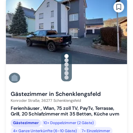
gallery.slide_selector
Zu Slide 1 wechseln
Zu Slide 2 wechseln
Zu Slide 3 wechseln
Zu Slide 4 wechseln
Zu Slide 5 wechseln
Zu Slide 6 wechseln
Gästezimmer in Schenklengsfeld
Konroder Straße,
36277
Schenklengsfeld
Ferienhäuser , Wlan, 75 zoll TV, PayTv, Terrasse,
Grill, 20 Schlafzimmer mit 35 Betten, Küche uvm
Gästezimmer
10× Doppelzimmer (2 Gäste)
4× Ganze Unterkünfte (6–10 Gäste)
7× Einzelzimmer