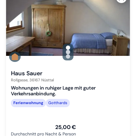
gallery.slide_selector
Zu Slide 1 wechseln
Zu Slide 2 wechseln
Zu Slide 3 wechseln
Haus Sauer
Rollgasse,
36167
Nüsttal
Wohnungen in ruhiger Lage mit guter
Verkehrsanbindung.
Ferienwohnung
Gotthards
25,00 €
Durchschnitt pro Nacht & Person