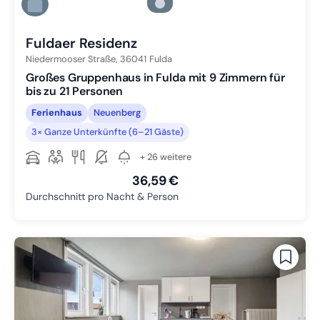
Zu Slide 5 wechseln
Zu Slide 6 wechseln
Fuldaer Residenz
Niedermooser Straße,
36041
Fulda
Großes Gruppenhaus in Fulda mit 9 Zimmern für
bis zu 21 Personen
Ferienhaus
Neuenberg
3× Ganze Unterkünfte (6–21 Gäste)
+ 26 weitere
36,59 €
Durchschnitt pro Nacht & Person