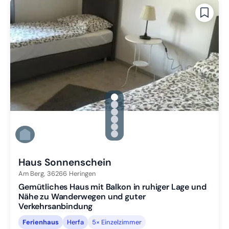
gallery.slide_selector
Zu Slide 1 wechseln
Zu Slide 2 wechseln
Zu Slide 3 wechseln
Zu Slide 4 wechseln
Zu Slide 5 wechseln
Zu Slide 6 wechseln
Haus Sonnenschein
Am Berg,
36266
Heringen
Gemütliches Haus mit Balkon in ruhiger Lage und
Nähe zu Wanderwegen und guter
Verkehrsanbindung
Ferienhaus
Herfa
5× Einzelzimmer