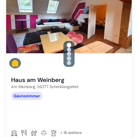
gallery.slide_selector
Zu Slide 1 wechseln
Zu Slide 2 wechseln
Zu Slide 3 wechseln
Zu Slide 4 wechseln
Zu Slide 5 wechseln
Haus am Weinberg
Am Weinberg,
36277
Schenklengsfeld
Gästezimmer
+ 16 weitere