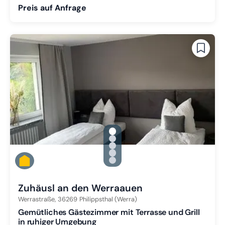
Preis auf Anfrage
gallery.slide_selector
Zu Slide 1 wechseln
Zu Slide 2 wechseln
Zu Slide 3 wechseln
Zu Slide 4 wechseln
Zu Slide 5 wechseln
Zuhäusl an den Werraauen
Werrastraße,
36269
Philippsthal (Werra)
Gemütliches Gästezimmer mit Terrasse und Grill
in ruhiger Umgebung