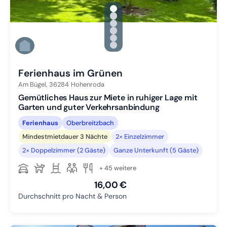
gallery.slide_selector
Zu Slide 1 wechseln
Zu Slide 2 wechseln
Zu Slide 3 wechseln
Zu Slide 4 wechseln
Zu Slide 5 wechseln
Zu Slide 6 wechseln
Ferienhaus im Grünen
Am Bügel,
36284
Hohenroda
Gemütliches Haus zur Miete in ruhiger Lage mit
Garten und guter Verkehrsanbindung
Ferienhaus
Oberbreitzbach
Mindestmietdauer 3 Nächte
2× Einzelzimmer
2× Doppelzimmer (2 Gäste)
Ganze Unterkunft (5 Gäste)
+ 45 weitere
16,00 €
Durchschnitt pro Nacht & Person