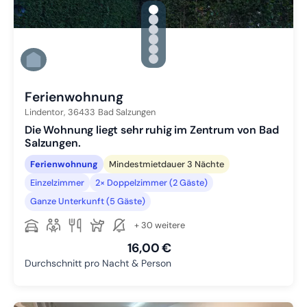
gallery.slide_selector
Zu Slide 1 wechseln
Zu Slide 2 wechseln
Zu Slide 3 wechseln
Zu Slide 4 wechseln
Zu Slide 5 wechseln
Zu Slide 6 wechseln
Ferienwohnung
Lindentor,
36433
Bad Salzungen
Die Wohnung liegt sehr ruhig im Zentrum von Bad
Salzungen.
Ferienwohnung
Mindestmietdauer 3 Nächte
Einzelzimmer
2× Doppelzimmer (2 Gäste)
Ganze Unterkunft (5 Gäste)
+ 30 weitere
16,00 €
Durchschnitt pro Nacht & Person