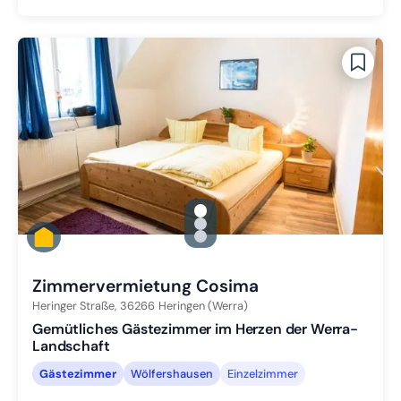
gallery.slide_selector
Zu Slide 1 wechseln
Zu Slide 2 wechseln
Zu Slide 3 wechseln
Zimmervermietung Cosima
Heringer Straße,
36266
Heringen (Werra)
Gemütliches Gästezimmer im Herzen der Werra-
Landschaft
Gästezimmer
Wölfershausen
Einzelzimmer