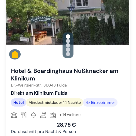
gallery.slide_selector
Zu Slide 1 wechseln
Zu Slide 2 wechseln
Zu Slide 3 wechseln
Zu Slide 4 wechseln
Zu Slide 5 wechseln
Hotel & Boardinghaus Nußknacker am
Klinikum
Dr.-Weinzierl-Str.,
36043
Fulda
Direkt am Klinikum Fulda
Hotel
Mindestmietdauer 14 Nächte
4× Einzelzimmer
+ 14 weitere
28,75 €
Durchschnitt pro Nacht & Person