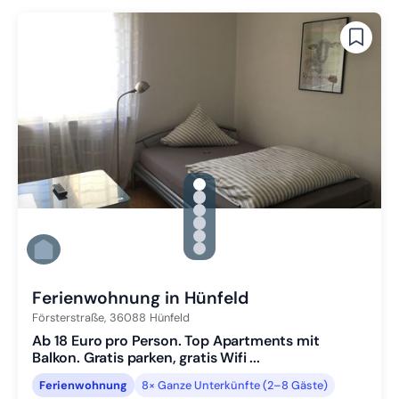
gallery.slide_selector
Zu Slide 1 wechseln
Zu Slide 2 wechseln
Zu Slide 3 wechseln
Zu Slide 4 wechseln
Zu Slide 5 wechseln
Zu Slide 6 wechseln
Ferienwohnung in Hünfeld
Försterstraße,
36088
Hünfeld
Ab 18 Euro pro Person. Top Apartments mit
Balkon. Gratis parken, gratis Wifi ...
Ferienwohnung
8× Ganze Unterkünfte (2–8 Gäste)