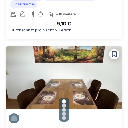
Einzelzimmer
+ 18 weitere
9,10 €
Durchschnitt pro Nacht & Person
gallery.slide_selector
Zu Slide 1 wechseln
Zu Slide 2 wechseln
Zu Slide 3 wechseln
Zu Slide 4 wechseln
Zu Slide 5 wechseln