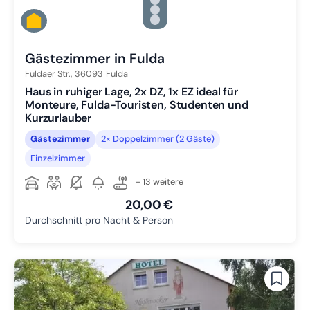
Zu Slide 2 wechseln
Zu Slide 3 wechseln
Zu Slide 4 wechseln
Zu Slide 5 wechseln
Gästezimmer in Fulda
Fuldaer Str.,
36093
Fulda
Haus in ruhiger Lage, 2x DZ, 1x EZ ideal für
Monteure, Fulda-Touristen, Studenten und
Kurzurlauber
Gästezimmer
2× Doppelzimmer (2 Gäste)
Einzelzimmer
+ 13 weitere
20,00 €
Durchschnitt pro Nacht & Person