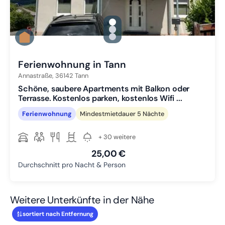
gallery.slide_selector
Zu Slide 1 wechseln
Zu Slide 2 wechseln
Zu Slide 3 wechseln
Ferienwohnung in Tann
Annastraße,
36142
Tann
Schöne, saubere Apartments mit Balkon oder
Terrasse. Kostenlos parken, kostenlos Wifi ...
Ferienwohnung
Mindestmietdauer 5 Nächte
+ 30 weitere
25,00 €
Durchschnitt pro Nacht & Person
Weitere Unterkünfte in der Nähe
sortiert nach Entfernung