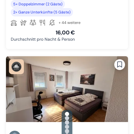
5× Doppelzimmer (2 Gäste)
2× Ganze Unterkünfte (5 Gäste)
+ 44 weitere
16,00 €
Durchschnitt pro Nacht & Person
gallery.slide_selector
Zu Slide 1 wechseln
Zu Slide 2 wechseln
Zu Slide 3 wechseln
Zu Slide 4 wechseln