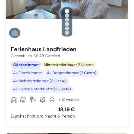
gallery.slide_selector
Zu Slide 1 wechseln
Zu Slide 2 wechseln
Zu Slide 3 wechseln
Zu Slide 4 wechseln
Zu Slide 5 wechseln
Zu Slide 6 wechseln
Ferienhaus Landfrieden
Gichenbach,
36129
Gersfeld
Gästezimmer
Mindestmietdauer 2 Nächte
4× Einzelzimmer
4× Doppelzimmer (2 Gäste)
4× Mehrbettzimmer (3 Gäste)
4× Ganze Unterkünfte (5 Gäste)
+ 31 weitere
18,19 €
Durchschnitt pro Nacht & Person