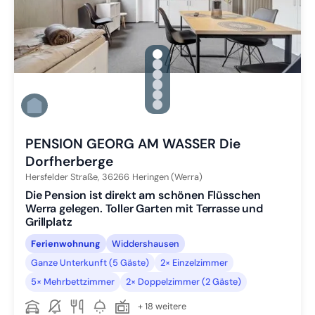
gallery.slide_selector
Zu Slide 1 wechseln
Zu Slide 2 wechseln
Zu Slide 3 wechseln
Zu Slide 4 wechseln
Zu Slide 5 wechseln
Zu Slide 6 wechseln
PENSION GEORG AM WASSER Die
Dorfherberge
Hersfelder Straße,
36266
Heringen (Werra)
Die Pension ist direkt am schönen Flüsschen
Werra gelegen. Toller Garten mit Terrasse und
Grillplatz
Ferienwohnung
Widdershausen
Ganze Unterkunft (5 Gäste)
2× Einzelzimmer
5× Mehrbettzimmer
2× Doppelzimmer (2 Gäste)
+ 18 weitere