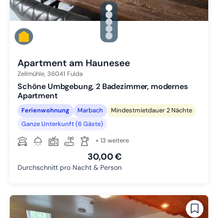
gallery.slide_selector
Zu Slide 1 wechseln
Zu Slide 2 wechseln
Zu Slide 3 wechseln
Zu Slide 4 wechseln
Zu Slide 5 wechseln
Apartment am Haunesee
Zellmühle,
36041
Fulda
Schöne Umbgebung, 2 Badezimmer, modernes
Apartment
Ferienwohnung
Marbach
Mindestmietdauer 2 Nächte
Ganze Unterkunft (6 Gäste)
+ 13 weitere
30,00 €
Durchschnitt pro Nacht & Person