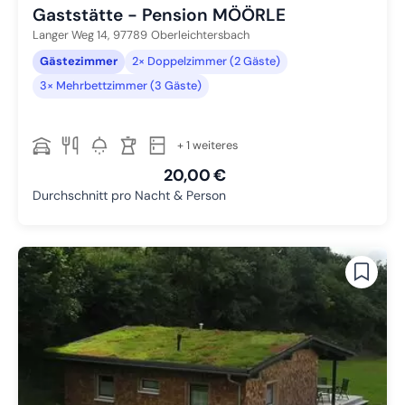
Gaststätte - Pension MÖÖRLE
Langer Weg 14,
97789
Oberleichtersbach
Gästezimmer
2× Doppelzimmer (2 Gäste)
3× Mehrbettzimmer (3 Gäste)
+ 1 weiteres
20,00 €
Durchschnitt pro Nacht & Person