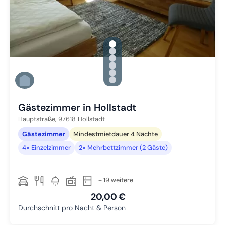
gallery.slide_selector
Zu Slide 1 wechseln
Zu Slide 2 wechseln
Zu Slide 3 wechseln
Zu Slide 4 wechseln
Zu Slide 5 wechseln
Zu Slide 6 wechseln
Gästezimmer in Hollstadt
Hauptstraße,
97618
Hollstadt
Gästezimmer
Mindestmietdauer 4 Nächte
4× Einzelzimmer
2× Mehrbettzimmer (2 Gäste)
+ 19 weitere
20,00 €
Durchschnitt pro Nacht & Person