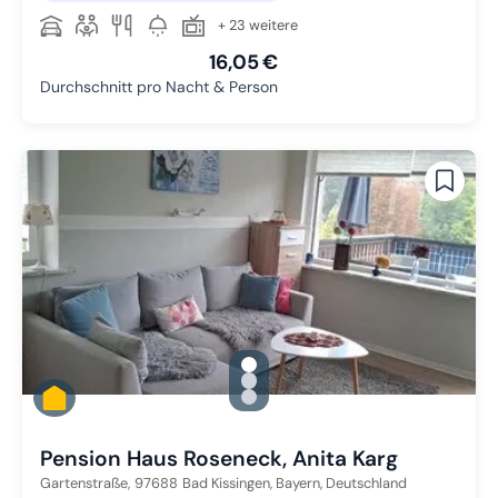
+ 23 weitere
16,05 €
Durchschnitt pro Nacht & Person
gallery.slide_selector
Zu Slide 1 wechseln
Zu Slide 2 wechseln
Zu Slide 3 wechseln
Pension Haus Roseneck, Anita Karg
Gartenstraße,
97688
Bad Kissingen, Bayern, Deutschland