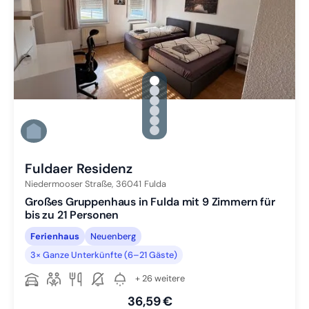
gallery.slide_selector
Zu Slide 1 wechseln
Zu Slide 2 wechseln
Zu Slide 3 wechseln
Zu Slide 4 wechseln
Zu Slide 5 wechseln
Zu Slide 6 wechseln
Fuldaer Residenz
Niedermooser Straße,
36041
Fulda
Großes Gruppenhaus in Fulda mit 9 Zimmern für
bis zu 21 Personen
Ferienhaus
Neuenberg
3× Ganze Unterkünfte (6–21 Gäste)
+ 26 weitere
36,59 €