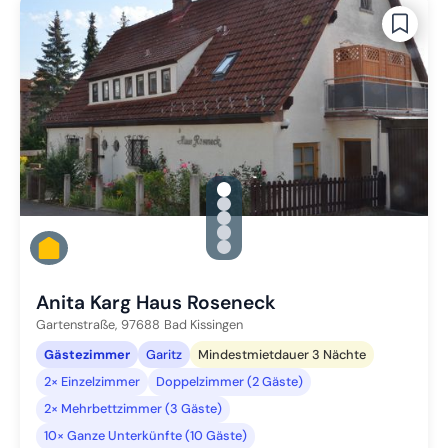
gallery.slide_selector
Zu Slide 1 wechseln
Zu Slide 2 wechseln
Zu Slide 3 wechseln
Zu Slide 4 wechseln
Zu Slide 5 wechseln
Anita Karg Haus Roseneck
Gartenstraße,
97688
Bad Kissingen
Gästezimmer
Garitz
Mindestmietdauer 3 Nächte
2× Einzelzimmer
Doppelzimmer (2 Gäste)
2× Mehrbettzimmer (3 Gäste)
10× Ganze Unterkünfte (10 Gäste)