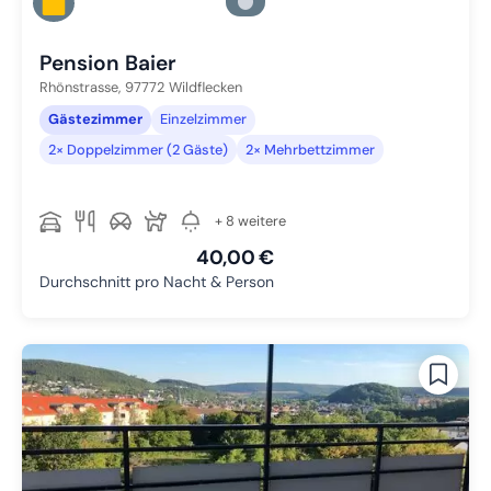
Zu Slide 4 wechseln
Zu Slide 5 wechseln
Pension Baier
Rhönstrasse,
97772
Wildflecken
Gästezimmer
Einzelzimmer
2× Doppelzimmer (2 Gäste)
2× Mehrbettzimmer
+ 8 weitere
40,00 €
Durchschnitt pro Nacht & Person