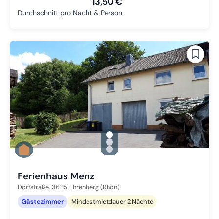
13,50 €
Durchschnitt pro Nacht & Person
gallery.slide_selector
Zu Slide 1 wechseln
Zu Slide 2 wechseln
Zu Slide 3 wechseln
Ferienhaus Menz
Dorfstraße,
36115
Ehrenberg (Rhön)
Gästezimmer
Mindestmietdauer 2 Nächte