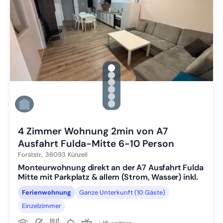
gallery.slide_selector
Zu Slide 1 wechseln
Zu Slide 2 wechseln
Zu Slide 3 wechseln
Zu Slide 4 wechseln
Zu Slide 5 wechseln
Zu Slide 6 wechseln
4 Zimmer Wohnung 2min von A7
Ausfahrt Fulda-Mitte 6-10 Person
Forststr.,
36093
Künzell
Monteurwohnung direkt an der A7 Ausfahrt Fulda
Mitte mit Parkplatz & allem (Strom, Wasser) inkl.
Ferienwohnung
Ganze Unterkunft (10 Gäste)
Einzelzimmer