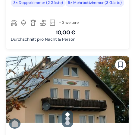
3× Doppelzimmer (2 Gäste)
5× Mehrbettzimmer (3 Gäste)
+ 3 weitere
10,00 €
Durchschnitt pro Nacht & Person
gallery.slide_selector
Zu Slide 1 wechseln
Zu Slide 2 wechseln
Zu Slide 3 wechseln