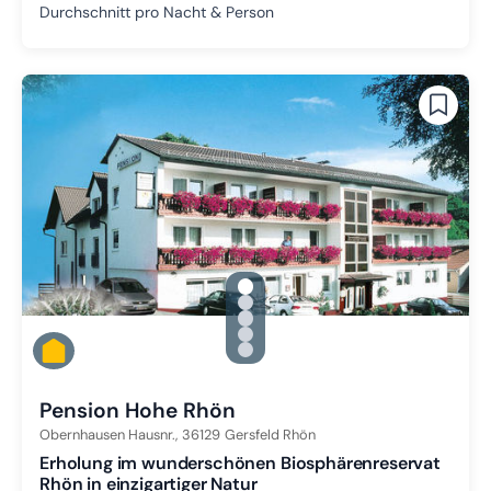
Durchschnitt pro Nacht & Person
gallery.slide_selector
Zu Slide 1 wechseln
Zu Slide 2 wechseln
Zu Slide 3 wechseln
Zu Slide 4 wechseln
Zu Slide 5 wechseln
Pension Hohe Rhön
Obernhausen Hausnr.,
36129
Gersfeld Rhön
Erholung im wunderschönen Biosphärenreservat
Rhön in einzigartiger Natur