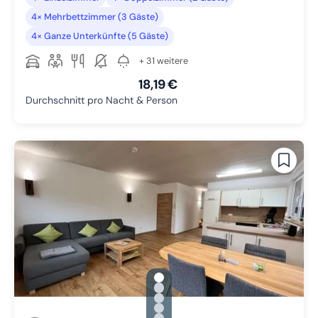
4× Mehrbettzimmer (3 Gäste)
4× Ganze Unterkünfte (5 Gäste)
+ 31 weitere
18,19 €
Durchschnitt pro Nacht & Person
gallery.slide_selector
Zu Slide 1 wechseln
Zu Slide 2 wechseln
Zu Slide 3 wechseln