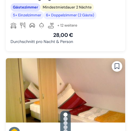
Gästezimmer
Mindestmietdauer 2 Nächte
5× Einzelzimmer
6× Doppelzimmer (2 Gäste)
+ 12 weitere
28,00 €
Durchschnitt pro Nacht & Person
gallery.slide_selector
Zu Slide 1 wechseln
Zu Slide 2 wechseln
Zu Slide 3 wechseln