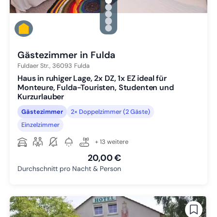
gallery.slide_selector
Zu Slide 1 wechseln
Zu Slide 2 wechseln
Zu Slide 3 wechseln
Zu Slide 4 wechseln
Zu Slide 5 wechseln
Gästezimmer in Fulda
Fuldaer Str.,
36093
Fulda
Haus in ruhiger Lage, 2x DZ, 1x EZ ideal für
Monteure, Fulda-Touristen, Studenten und
Kurzurlauber
Gästezimmer
2× Doppelzimmer (2 Gäste)
Einzelzimmer
+ 13 weitere
20,00 €
Durchschnitt pro Nacht & Person