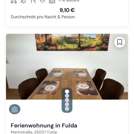
+ 18 weitere
9,10 €
Durchschnitt pro Nacht & Person
gallery.slide_selector
Zu Slide 1 wechseln
Zu Slide 2 wechseln
Zu Slide 3 wechseln
Zu Slide 4 wechseln
Zu Slide 5 wechseln
Ferienwohnung in Fulda
Marktstraße,
36037
Fulda