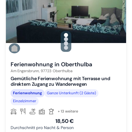
gallery.slide_selector
Zu Slide 1 wechseln
Zu Slide 2 wechseln
Zu Slide 3 wechseln
Zu Slide 4 wechseln
Ferienwohnung in Oberthulba
Am Engersbrunn,
97723
Oberthulba
Gemütliche Ferienwohnung mit Terrasse und
direktem Zugang zu Wanderwegen
Ferienwohnung
Ganze Unterkunft (2 Gäste)
Einzelzimmer
+ 13 weitere
18,50 €
Durchschnitt pro Nacht & Person