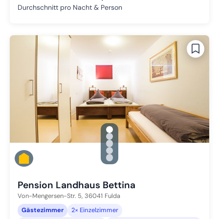
Durchschnitt pro Nacht & Person
gallery.slide_selector
Zu Slide 1 wechseln
Zu Slide 2 wechseln
Zu Slide 3 wechseln
Zu Slide 4 wechseln
Zu Slide 5 wechseln
Pension Landhaus Bettina
Von-Mengersen-Str. 5,
36041
Fulda
Gästezimmer
2× Einzelzimmer