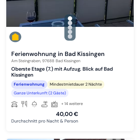
gallery.slide_selector
Zu Slide 1 wechseln
Zu Slide 2 wechseln
Zu Slide 3 wechseln
Zu Slide 4 wechseln
Zu Slide 5 wechseln
Ferienwohnung in Bad Kissingen
Am Steingraben,
97688
Bad Kissingen
Oberste Etage (7.) mit Aufzug. Blick auf Bad
Kissingen
Ferienwohnung
Mindestmietdauer 2 Nächte
Ganze Unterkunft (2 Gäste)
+ 14 weitere
40,00 €
Durchschnitt pro Nacht & Person