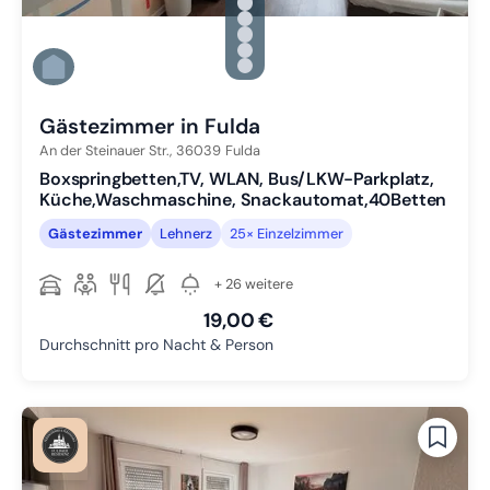
Zu Slide 1 wechseln
Zu Slide 2 wechseln
Zu Slide 3 wechseln
Zu Slide 4 wechseln
Zu Slide 5 wechseln
Zu Slide 6 wechseln
Gästezimmer in Fulda
An der Steinauer Str.,
36039
Fulda
Boxspringbetten,TV, WLAN, Bus/LKW-Parkplatz,
Küche,Waschmaschine, Snackautomat,40Betten
Gästezimmer
Lehnerz
25× Einzelzimmer
+ 26 weitere
19,00 €
Durchschnitt pro Nacht & Person