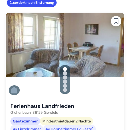
sortiert nach Entfernung
gallery.slide_selector
Zu Slide 1 wechseln
Zu Slide 2 wechseln
Zu Slide 3 wechseln
Zu Slide 4 wechseln
Zu Slide 5 wechseln
Zu Slide 6 wechseln
Ferienhaus Landfrieden
Gichenbach,
36129
Gersfeld
Gästezimmer
Mindestmietdauer 2 Nächte
4× Einzelzimmer
4× Doppelzimmer (2 Gäste)