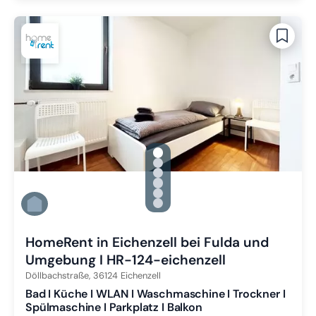
gallery.slide_selector
Zu Slide 1 wechseln
Zu Slide 2 wechseln
Zu Slide 3 wechseln
Zu Slide 4 wechseln
Zu Slide 5 wechseln
Zu Slide 6 wechseln
HomeRent in Eichenzell bei Fulda und
Umgebung I HR-124-eichenzell
Döllbachstraße,
36124
Eichenzell
Bad I Küche I WLAN I Waschmaschine I Trockner I
Spülmaschine I Parkplatz I Balkon