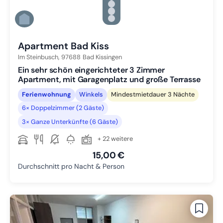
Zu Slide 3 wechseln
Zu Slide 4 wechseln
Zu Slide 5 wechseln
Zu Slide 6 wechseln
Apartment Bad Kiss
Im Steinbusch,
97688
Bad Kissingen
Ein sehr schön eingerichteter 3 Zimmer
Apartment, mit Garagenplatz und große Terrasse
Ferienwohnung
Winkels
Mindestmietdauer 3 Nächte
6× Doppelzimmer (2 Gäste)
3× Ganze Unterkünfte (6 Gäste)
+ 22 weitere
15,00 €
Durchschnitt pro Nacht & Person