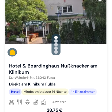
gallery.slide_selector
Zu Slide 1 wechseln
Zu Slide 2 wechseln
Zu Slide 3 wechseln
Zu Slide 4 wechseln
Zu Slide 5 wechseln
Hotel & Boardinghaus Nußknacker am
Klinikum
Dr.-Weinzierl-Str.,
36043
Fulda
Direkt am Klinikum Fulda
Hotel
Mindestmietdauer 14 Nächte
4× Einzelzimmer
+ 14 weitere
28,75 €