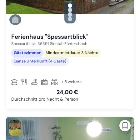
gallery.slide_selector
Zu Slide 1 wechseln
Zu Slide 2 wechseln
Zu Slide 3 wechseln
Zu Slide 4 wechseln
Ferienhaus "Spessartblick"
Spessartblick,
36391
Sinntal-Züntersbach
Gästezimmer
Mindestmietdauer 3 Nächte
Ganze Unterkunft (4 Gäste)
+ 5 weitere
24,00 €
Durchschnitt pro Nacht & Person