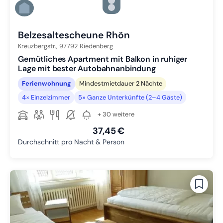
Zu Slide 4 wechseln
Zu Slide 5 wechseln
Zu Slide 6 wechseln
Belzesaltescheune Rhön
Kreuzbergstr.,
97792
Riedenberg
Gemütliches Apartment mit Balkon in ruhiger
Lage mit bester Autobahnanbindung
Ferienwohnung
Mindestmietdauer 2 Nächte
4× Einzelzimmer
5× Ganze Unterkünfte (2–4 Gäste)
+ 30 weitere
37,45 €
Durchschnitt pro Nacht & Person