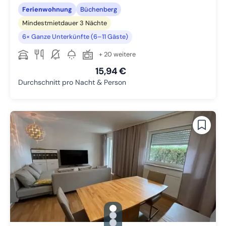
Ferienwohnung
Büchenberg
Mindestmietdauer 3 Nächte
6× Ganze Unterkünfte (6–11 Gäste)
+ 20 weitere
15,94 €
Durchschnitt pro Nacht & Person
gallery.slide_selector
Zu Slide 1 wechseln
Zu Slide 2 wechseln