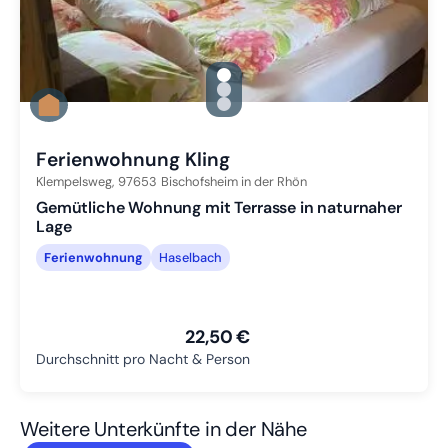
gallery.slide_selector
Zu Slide 1 wechseln
Zu Slide 2 wechseln
Zu Slide 3 wechseln
Ferienwohnung Kling
Klempelsweg,
97653
Bischofsheim in der Rhön
Gemütliche Wohnung mit Terrasse in naturnaher
Lage
Ferienwohnung
Haselbach
22,50 €
Durchschnitt pro Nacht & Person
Weitere Unterkünfte in der Nähe