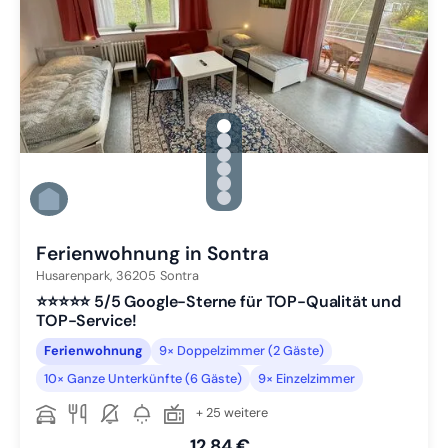
gallery.slide_selector
Zu Slide 1 wechseln
Zu Slide 2 wechseln
Zu Slide 3 wechseln
Zu Slide 4 wechseln
Zu Slide 5 wechseln
Zu Slide 6 wechseln
Ferienwohnung in Sontra
Husarenpark,
36205
Sontra
⭐️⭐️⭐️⭐️⭐️ 5/5 Google-Sterne für TOP-Qualität und
TOP-Service!
Ferienwohnung
9× Doppelzimmer (2 Gäste)
10× Ganze Unterkünfte (6 Gäste)
9× Einzelzimmer
+ 25 weitere
12,84 €