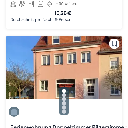
+ 30 weitere
16,26 €
Durchschnitt pro Nacht & Person
gallery.slide_selector
Zu Slide 1 wechseln
Zu Slide 2 wechseln
Zu Slide 3 wechseln
Zu Slide 4 wechseln
Zu Slide 5 wechseln
Zu Slide 6 wechseln
Ferienwohnung,Doppelzimmer,Pilgerzimmer