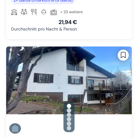
2× Ganze Unterkünfte (6 Gäste)
+ 23 weitere
21,94 €
Durchschnitt pro Nacht & Person
gallery.slide_selector
Zu Slide 1 wechseln
Zu Slide 2 wechseln
Zu Slide 3 wechseln
Zu Slide 4 wechseln
Zu Slide 5 wechseln
Zu Slide 6 wechseln