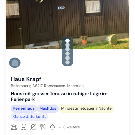
gallery.slide_selector
Zu Slide 1 wechseln
Zu Slide 2 wechseln
Zu Slide 3 wechseln
Zu Slide 4 wechseln
Zu Slide 5 wechseln
Zu Slide 6 wechseln
Haus Krapf
Bellersberg,
36217
Ronshausen-Machtlos
Haus mit grosser Terasse in ruhiger Lage im
Ferienpark
Ferienhaus
Machtlos
Mindestmietdauer 7 Nächte
Ganze Unterkunft
+ 18 weitere