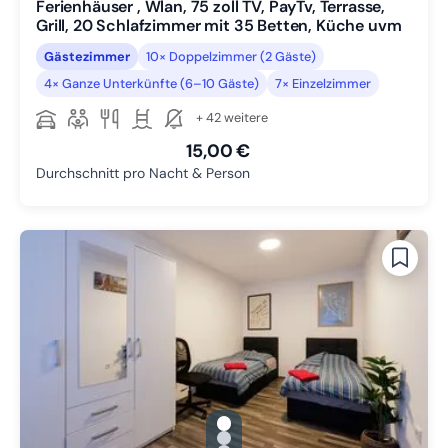
Ferienhäuser , Wlan, 75 zoll TV, PayTv, Terrasse,
Grill, 20 Schlafzimmer mit 35 Betten, Küche uvm
Gästezimmer
10× Doppelzimmer (2 Gäste)
4× Ganze Unterkünfte (6–10 Gäste)
7× Einzelzimmer
+ 42 weitere
15,00 €
Durchschnitt pro Nacht & Person
gallery.slide_selector
Zu Slide 1 wechseln