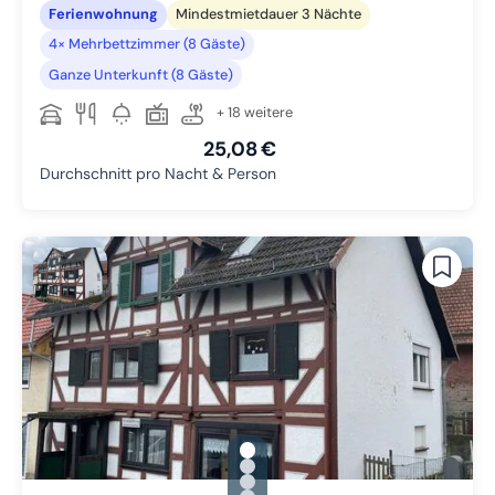
Ferienwohnung
Mindestmietdauer 3 Nächte
4× Mehrbettzimmer (8 Gäste)
Ganze Unterkunft (8 Gäste)
+ 18 weitere
25,08 €
Durchschnitt pro Nacht & Person
gallery.slide_selector
Zu Slide 1 wechseln
Zu Slide 2 wechseln