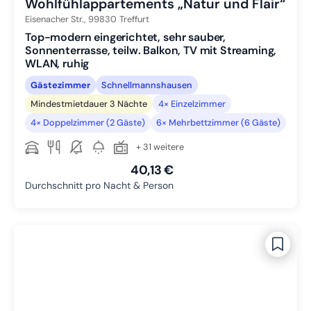
Wohlfühlappartements „Natur und Flair“
Eisenacher Str.,
99830
Treffurt
Top-modern eingerichtet, sehr sauber,
Sonnenterrasse, teilw. Balkon, TV mit Streaming,
WLAN, ruhig
Gästezimmer
Schnellmannshausen
Mindestmietdauer 3 Nächte
4× Einzelzimmer
4× Doppelzimmer (2 Gäste)
6× Mehrbettzimmer (6 Gäste)
+ 31 weitere
40,13 €
Durchschnitt pro Nacht & Person