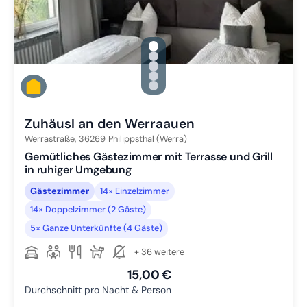
gallery.slide_selector
Zu Slide 1 wechseln
Zu Slide 2 wechseln
Zu Slide 3 wechseln
Zu Slide 4 wechseln
Zu Slide 5 wechseln
Zuhäusl an den Werraauen
Werrastraße,
36269
Philippsthal (Werra)
Gemütliches Gästezimmer mit Terrasse und Grill
in ruhiger Umgebung
Gästezimmer
14× Einzelzimmer
14× Doppelzimmer (2 Gäste)
5× Ganze Unterkünfte (4 Gäste)
+ 36 weitere
15,00 €
Durchschnitt pro Nacht & Person