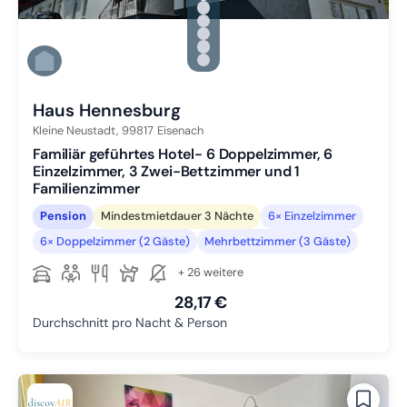
Zu Slide 1 wechseln
Zu Slide 2 wechseln
Zu Slide 3 wechseln
Zu Slide 4 wechseln
Zu Slide 5 wechseln
Zu Slide 6 wechseln
Haus Hennesburg
Kleine Neustadt,
99817
Eisenach
Familiär geführtes Hotel- 6 Doppelzimmer, 6
Einzelzimmer, 3 Zwei-Bettzimmer und 1
Familienzimmer
Pension
Mindestmietdauer 3 Nächte
6× Einzelzimmer
6× Doppelzimmer (2 Gäste)
Mehrbettzimmer (3 Gäste)
+ 26 weitere
28,17 €
Durchschnitt pro Nacht & Person