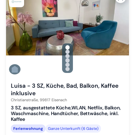
gallery.slide_selector
Zu Slide 1 wechseln
Zu Slide 2 wechseln
Zu Slide 3 wechseln
Zu Slide 4 wechseln
Zu Slide 5 wechseln
Zu Slide 6 wechseln
Luisa - 3 SZ, Küche, Bad, Balkon, Kaffee
inklusive
Christianstraße,
99817
Eisenach
3 SZ, ausgestattete Küche,WLAN, Netflix, Balkon,
Waschmaschine, Handtücher, Bettwäsche, inkl.
Kaffee
Ferienwohnung
Ganze Unterkunft (6 Gäste)