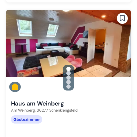
gallery.slide_selector
Zu Slide 1 wechseln
Zu Slide 2 wechseln
Zu Slide 3 wechseln
Zu Slide 4 wechseln
Zu Slide 5 wechseln
Haus am Weinberg
Am Weinberg,
36277
Schenklengsfeld
Gästezimmer