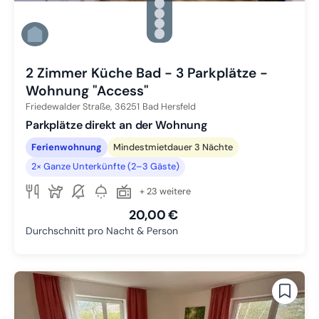
Zu Slide 2 wechseln
Zu Slide 3 wechseln
Zu Slide 4 wechseln
Zu Slide 5 wechseln
Zu Slide 6 wechseln
2 Zimmer Küche Bad - 3 Parkplätze -
Wohnung "Access"
Friedewalder Straße,
36251
Bad Hersfeld
Parkplätze direkt an der Wohnung
Ferienwohnung
Mindestmietdauer 3 Nächte
2× Ganze Unterkünfte (2–3 Gäste)
+ 23 weitere
20,00 €
Durchschnitt pro Nacht & Person