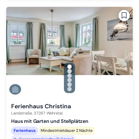
gallery.slide_selector
Zu Slide 1 wechseln
Zu Slide 2 wechseln
Zu Slide 3 wechseln
Zu Slide 4 wechseln
Zu Slide 5 wechseln
Zu Slide 6 wechseln
Ferienhaus Christina
Landstraße,
37287
Wehretal
Haus mit Garten und Stellplätzen
Ferienhaus
Mindestmietdauer 2 Nächte