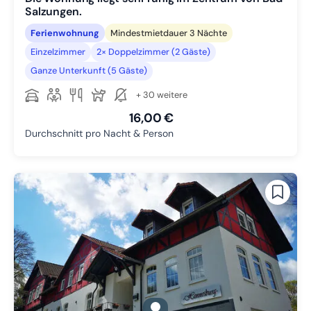
Salzungen.
Ferienwohnung
Mindestmietdauer 3 Nächte
Einzelzimmer
2× Doppelzimmer (2 Gäste)
Ganze Unterkunft (5 Gäste)
+ 30 weitere
16,00 €
Durchschnitt pro Nacht & Person
gallery.slide_selector