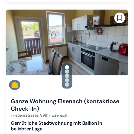
gallery.slide_selector
Zu Slide 1 wechseln
Zu Slide 2 wechseln
Zu Slide 3 wechseln
Zu Slide 4 wechseln
Zu Slide 5 wechseln
Ganze Wohnung Eisenach (kontaktlose
Check-In)
Friedensstrasse,
99817
Eisenach
Gemütliche Stadtwohnung mit Balkon in
beliebter Lage