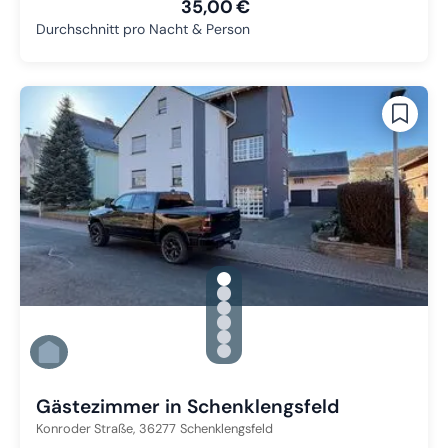
35,00 €
Durchschnitt pro Nacht & Person
gallery.slide_selector
Zu Slide 1 wechseln
Zu Slide 2 wechseln
Zu Slide 3 wechseln
Zu Slide 4 wechseln
Zu Slide 5 wechseln
Zu Slide 6 wechseln
Gästezimmer in Schenklengsfeld
Konroder Straße,
36277
Schenklengsfeld