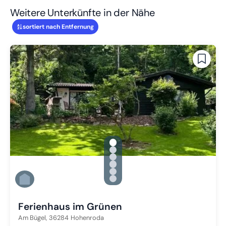
Weitere Unterkünfte in der Nähe
sortiert nach Entfernung
gallery.slide_selector
Zu Slide 1 wechseln
Zu Slide 2 wechseln
Zu Slide 3 wechseln
Zu Slide 4 wechseln
Zu Slide 5 wechseln
Zu Slide 6 wechseln
Ferienhaus im Grünen
Am Bügel,
36284
Hohenroda