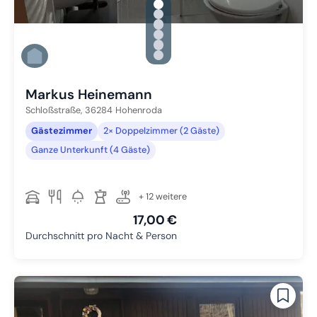
gallery.slide_selector
Zu Slide 1 wechseln
Zu Slide 2 wechseln
Zu Slide 3 wechseln
Zu Slide 4 wechseln
Zu Slide 5 wechseln
Zu Slide 6 wechseln
Markus Heinemann
Schloßstraße,
36284
Hohenroda
Gästezimmer
2× Doppelzimmer (2 Gäste)
Ganze Unterkunft (4 Gäste)
+ 12 weitere
17,00 €
Durchschnitt pro Nacht & Person