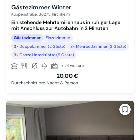
Gästezimmer Winter
Kuppenstraße,
36275
Kirchheim
Ein stehende Mehrfamilienhaus in ruhiger Lage
mit Anschluss zur Autobahn in 2 Minuten
Gästezimmer
Einzelzimmer
3× Doppelzimmer (2 Gäste)
3× Mehrbettzimmer (3 Gäste)
3× Ganze Unterkünfte (9 Gäste)
+ 24 weitere
20,00 €
Durchschnitt pro Nacht & Person