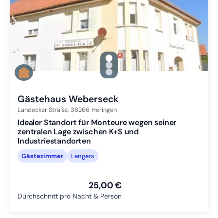
gallery.slide_selector
Zu Slide 1 wechseln
Zu Slide 2 wechseln
Zu Slide 3 wechseln
Gästehaus Weberseck
Landecker Straße,
36266
Heringen
Idealer Standort für Monteure wegen seiner
zentralen Lage zwischen K+S und
Industriestandorten
Gästezimmer
Lengers
25,00 €
Durchschnitt pro Nacht & Person