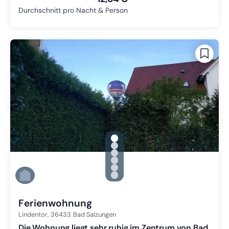
Durchschnitt pro Nacht & Person
gallery.slide_selector
Zu Slide 1 wechseln
Zu Slide 2 wechseln
Zu Slide 3 wechseln
Zu Slide 4 wechseln
Zu Slide 5 wechseln
Zu Slide 6 wechseln
Ferienwohnung
Lindentor,
36433
Bad Salzungen
Die Wohnung liegt sehr ruhig im Zentrum von Bad