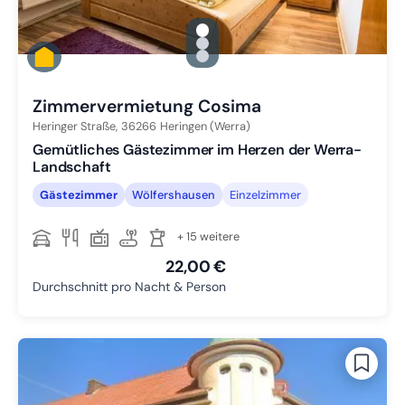
gallery.slide_selector
Zu Slide 1 wechseln
Zu Slide 2 wechseln
Zu Slide 3 wechseln
Zimmervermietung Cosima
Heringer Straße,
36266
Heringen (Werra)
Gemütliches Gästezimmer im Herzen der Werra-
Landschaft
Gästezimmer
Wölfershausen
Einzelzimmer
+ 15 weitere
22,00 €
Durchschnitt pro Nacht & Person