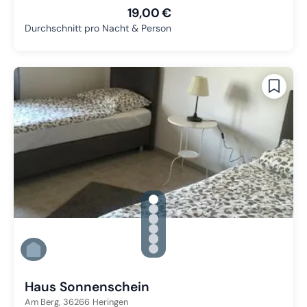
19,00 €
Durchschnitt pro Nacht & Person
gallery.slide_selector
Zu Slide 1 wechseln
Zu Slide 2 wechseln
Zu Slide 3 wechseln
Zu Slide 4 wechseln
Zu Slide 5 wechseln
Zu Slide 6 wechseln
Haus Sonnenschein
Am Berg,
36266
Heringen