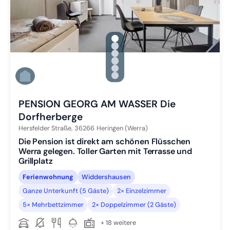
gallery.slide_selector
Zu Slide 1 wechseln
Zu Slide 2 wechseln
Zu Slide 3 wechseln
Zu Slide 4 wechseln
Zu Slide 5 wechseln
Zu Slide 6 wechseln
PENSION GEORG AM WASSER Die
Dorfherberge
Hersfelder Straße,
36266
Heringen (Werra)
Die Pension ist direkt am schönen Flüsschen
Werra gelegen. Toller Garten mit Terrasse und
Grillplatz
Ferienwohnung
Widdershausen
Ganze Unterkunft (5 Gäste)
2× Einzelzimmer
5× Mehrbettzimmer
2× Doppelzimmer (2 Gäste)
+ 18 weitere