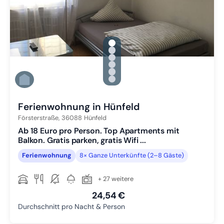
gallery.slide_selector
Zu Slide 1 wechseln
Zu Slide 2 wechseln
Zu Slide 3 wechseln
Zu Slide 4 wechseln
Zu Slide 5 wechseln
Zu Slide 6 wechseln
Ferienwohnung in Hünfeld
Försterstraße,
36088
Hünfeld
Ab 18 Euro pro Person. Top Apartments mit
Balkon. Gratis parken, gratis Wifi ...
Ferienwohnung
8× Ganze Unterkünfte (2–8 Gäste)
+ 27 weitere
24,54 €
Durchschnitt pro Nacht & Person