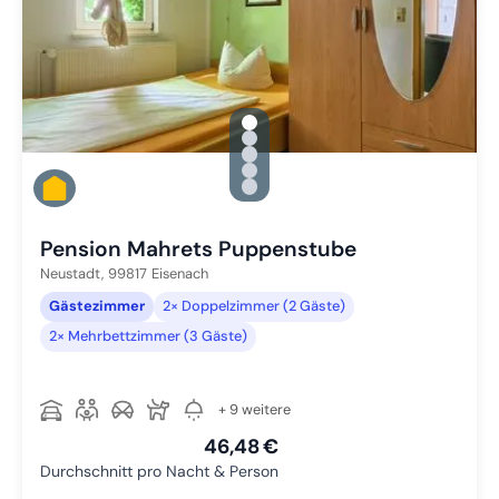
gallery.slide_selector
Zu Slide 1 wechseln
Zu Slide 2 wechseln
Zu Slide 3 wechseln
Zu Slide 4 wechseln
Zu Slide 5 wechseln
Pension Mahrets Puppenstube
Neustadt,
99817
Eisenach
Gästezimmer
2× Doppelzimmer (2 Gäste)
2× Mehrbettzimmer (3 Gäste)
+ 9 weitere
46,48 €
Durchschnitt pro Nacht & Person