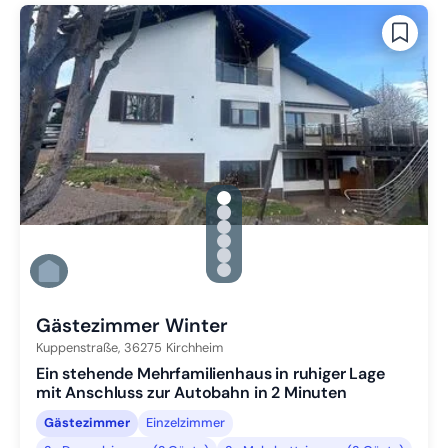
gallery.slide_selector
Zu Slide 1 wechseln
Zu Slide 2 wechseln
Zu Slide 3 wechseln
Zu Slide 4 wechseln
Zu Slide 5 wechseln
Zu Slide 6 wechseln
Gästezimmer Winter
Kuppenstraße,
36275
Kirchheim
Ein stehende Mehrfamilienhaus in ruhiger Lage
mit Anschluss zur Autobahn in 2 Minuten
Gästezimmer
Einzelzimmer