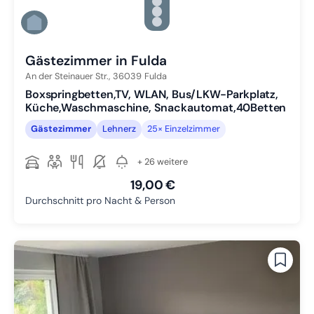
Zu Slide 3 wechseln
Zu Slide 4 wechseln
Zu Slide 5 wechseln
Zu Slide 6 wechseln
Gästezimmer in Fulda
An der Steinauer Str.,
36039
Fulda
Boxspringbetten,TV, WLAN, Bus/LKW-Parkplatz,
Küche,Waschmaschine, Snackautomat,40Betten
Gästezimmer
Lehnerz
25× Einzelzimmer
+ 26 weitere
19,00 €
Durchschnitt pro Nacht & Person