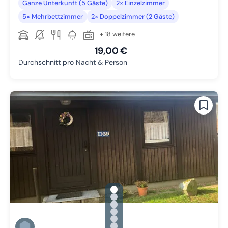
Ganze Unterkunft (5 Gäste)
2× Einzelzimmer
5× Mehrbettzimmer
2× Doppelzimmer (2 Gäste)
+ 18 weitere
19,00 €
Durchschnitt pro Nacht & Person
gallery.slide_selector
Zu Slide 1 wechseln
Zu Slide 2 wechseln
Zu Slide 3 wechseln
Zu Slide 4 wechseln
Zu Slide 5 wechseln