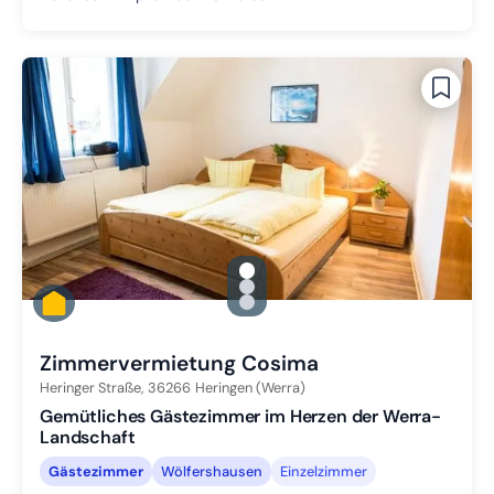
gallery.slide_selector
Zu Slide 1 wechseln
Zu Slide 2 wechseln
Zu Slide 3 wechseln
Zimmervermietung Cosima
Heringer Straße,
36266
Heringen (Werra)
Gemütliches Gästezimmer im Herzen der Werra-
Landschaft
Gästezimmer
Wölfershausen
Einzelzimmer