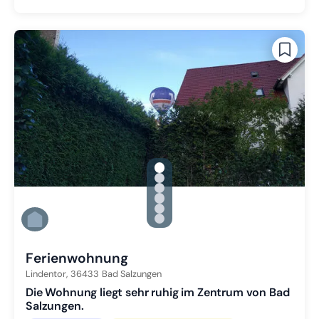
gallery.slide_selector
Zu Slide 1 wechseln
Zu Slide 2 wechseln
Zu Slide 3 wechseln
Zu Slide 4 wechseln
Zu Slide 5 wechseln
Zu Slide 6 wechseln
Ferienwohnung
Lindentor,
36433
Bad Salzungen
Die Wohnung liegt sehr ruhig im Zentrum von Bad
Salzungen.