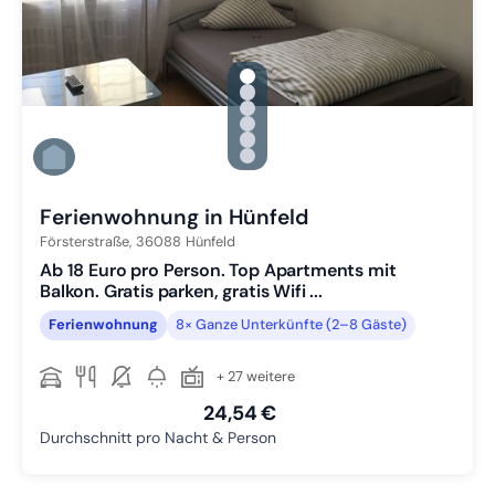
gallery.slide_selector
Zu Slide 1 wechseln
Zu Slide 2 wechseln
Zu Slide 3 wechseln
Zu Slide 4 wechseln
Zu Slide 5 wechseln
Zu Slide 6 wechseln
Ferienwohnung in Hünfeld
Försterstraße,
36088
Hünfeld
Ab 18 Euro pro Person. Top Apartments mit
Balkon. Gratis parken, gratis Wifi ...
Ferienwohnung
8× Ganze Unterkünfte (2–8 Gäste)
+ 27 weitere
24,54 €
Durchschnitt pro Nacht & Person