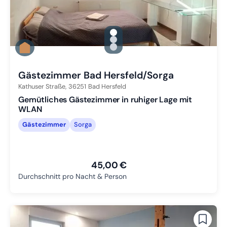
gallery.slide_selector
Zu Slide 1 wechseln
Zu Slide 2 wechseln
Zu Slide 3 wechseln
Gästezimmer Bad Hersfeld/Sorga
Kathuser Straße,
36251
Bad Hersfeld
Gemütliches Gästezimmer in ruhiger Lage mit
WLAN
Gästezimmer
Sorga
45,00 €
Durchschnitt pro Nacht & Person