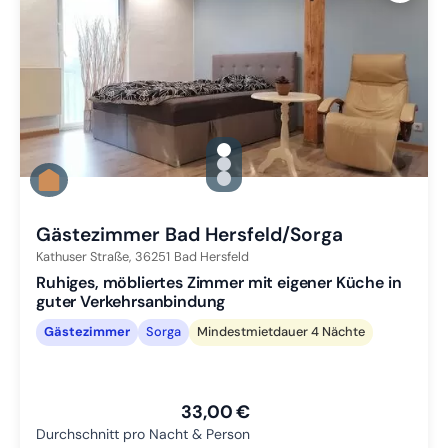
gallery.slide_selector
Zu Slide 1 wechseln
Zu Slide 2 wechseln
Zu Slide 3 wechseln
Gästezimmer Bad Hersfeld/Sorga
Kathuser Straße,
36251
Bad Hersfeld
Ruhiges, möbliertes Zimmer mit eigener Küche in
guter Verkehrsanbindung
Gästezimmer
Sorga
Mindestmietdauer 4 Nächte
33,00 €
Durchschnitt pro Nacht & Person