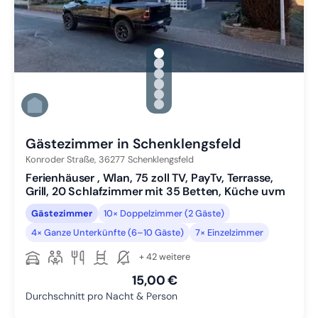
gallery.slide_selector
Zu Slide 1 wechseln
Zu Slide 2 wechseln
Zu Slide 3 wechseln
Zu Slide 4 wechseln
Zu Slide 5 wechseln
Zu Slide 6 wechseln
Gästezimmer in Schenklengsfeld
Konroder Straße,
36277
Schenklengsfeld
Ferienhäuser , Wlan, 75 zoll TV, PayTv, Terrasse,
Grill, 20 Schlafzimmer mit 35 Betten, Küche uvm
Gästezimmer
10× Doppelzimmer (2 Gäste)
4× Ganze Unterkünfte (6–10 Gäste)
7× Einzelzimmer
+ 42 weitere
15,00 €
Durchschnitt pro Nacht & Person