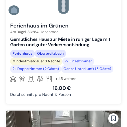
Zu Slide 3 wechseln
Zu Slide 4 wechseln
Zu Slide 5 wechseln
Zu Slide 6 wechseln
Ferienhaus im Grünen
Am Bügel,
36284
Hohenroda
Gemütliches Haus zur Miete in ruhiger Lage mit
Garten und guter Verkehrsanbindung
Ferienhaus
Oberbreitzbach
Mindestmietdauer 3 Nächte
2× Einzelzimmer
2× Doppelzimmer (2 Gäste)
Ganze Unterkunft (5 Gäste)
+ 45 weitere
16,00 €
Durchschnitt pro Nacht & Person