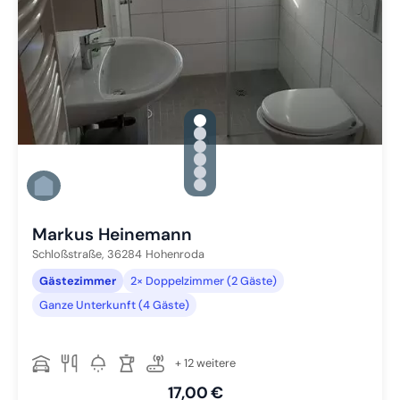
gallery.slide_selector
Zu Slide 1 wechseln
Zu Slide 2 wechseln
Zu Slide 3 wechseln
Zu Slide 4 wechseln
Zu Slide 5 wechseln
Zu Slide 6 wechseln
Markus Heinemann
Schloßstraße,
36284
Hohenroda
Gästezimmer
2× Doppelzimmer (2 Gäste)
Ganze Unterkunft (4 Gäste)
+ 12 weitere
17,00 €