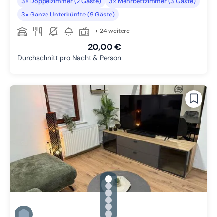
3× Doppelzimmer (2 Gäste)
3× Mehrbettzimmer (3 Gäste)
3× Ganze Unterkünfte (9 Gäste)
+ 24 weitere
20,00 €
Durchschnitt pro Nacht & Person
gallery.slide_selector
Zu Slide 1 wechseln
Zu Slide 2 wechseln
Zu Slide 3 wechseln
Zu Slide 4 wechseln
Zu Slide 5 wechseln