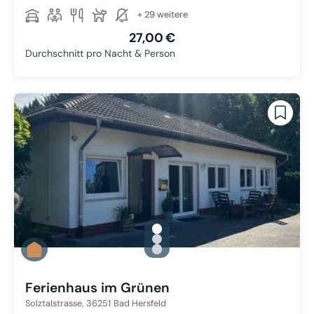
+ 29 weitere
27,00 €
Durchschnitt pro Nacht & Person
gallery.slide_selector
Zu Slide 1 wechseln
Zu Slide 2 wechseln
Zu Slide 3 wechseln
Ferienhaus im Grünen
Solztalstrasse,
36251
Bad Hersfeld