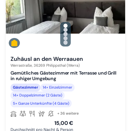
gallery.slide_selector
Zu Slide 1 wechseln
Zu Slide 2 wechseln
Zu Slide 3 wechseln
Zu Slide 4 wechseln
Zu Slide 5 wechseln
Zuhäusl an den Werraauen
Werrastraße,
36269
Philippsthal (Werra)
Gemütliches Gästezimmer mit Terrasse und Grill
in ruhiger Umgebung
Gästezimmer
14× Einzelzimmer
14× Doppelzimmer (2 Gäste)
5× Ganze Unterkünfte (4 Gäste)
+ 36 weitere
15,00 €
Durchschnitt pro Nacht & Person