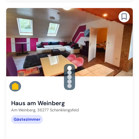
gallery.slide_selector
Zu Slide 1 wechseln
Zu Slide 2 wechseln
Zu Slide 3 wechseln
Zu Slide 4 wechseln
Zu Slide 5 wechseln
Haus am Weinberg
Am Weinberg,
36277
Schenklengsfeld
Gästezimmer