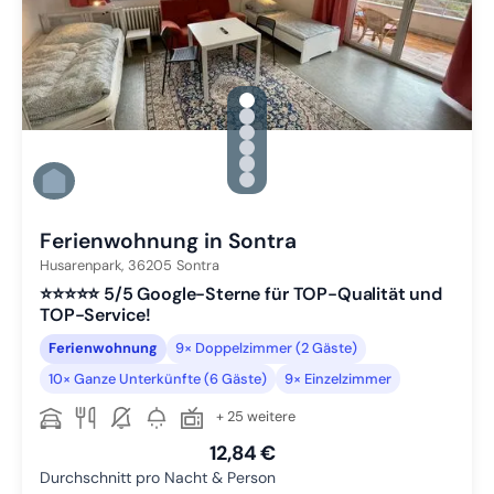
gallery.slide_selector
Zu Slide 1 wechseln
Zu Slide 2 wechseln
Zu Slide 3 wechseln
Zu Slide 4 wechseln
Zu Slide 5 wechseln
Zu Slide 6 wechseln
Ferienwohnung in Sontra
Husarenpark,
36205
Sontra
⭐️⭐️⭐️⭐️⭐️ 5/5 Google-Sterne für TOP-Qualität und
TOP-Service!
Ferienwohnung
9× Doppelzimmer (2 Gäste)
10× Ganze Unterkünfte (6 Gäste)
9× Einzelzimmer
+ 25 weitere
12,84 €
Durchschnitt pro Nacht & Person