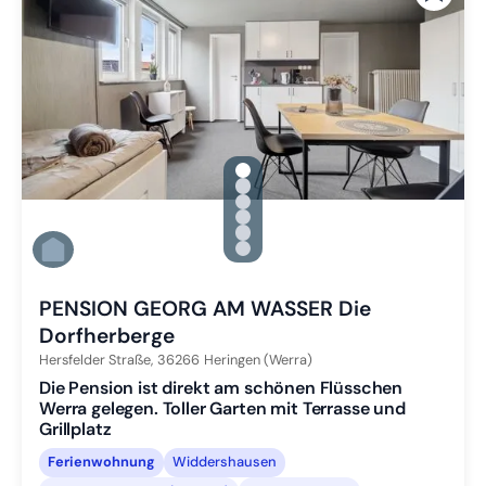
gallery.slide_selector
Zu Slide 1 wechseln
Zu Slide 2 wechseln
Zu Slide 3 wechseln
Zu Slide 4 wechseln
Zu Slide 5 wechseln
Zu Slide 6 wechseln
PENSION GEORG AM WASSER Die
Dorfherberge
Hersfelder Straße,
36266
Heringen (Werra)
Die Pension ist direkt am schönen Flüsschen
Werra gelegen. Toller Garten mit Terrasse und
Grillplatz
Ferienwohnung
Widdershausen