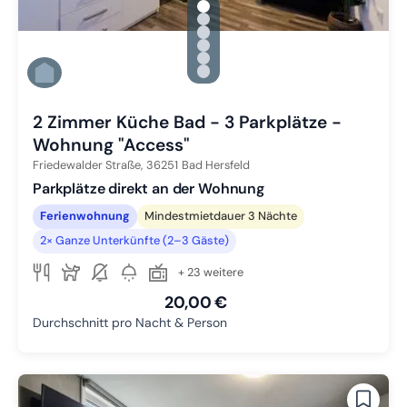
gallery.slide_selector
Zu Slide 1 wechseln
Zu Slide 2 wechseln
Zu Slide 3 wechseln
Zu Slide 4 wechseln
Zu Slide 5 wechseln
Zu Slide 6 wechseln
2 Zimmer Küche Bad - 3 Parkplätze -
Wohnung "Access"
Friedewalder Straße,
36251
Bad Hersfeld
Parkplätze direkt an der Wohnung
Ferienwohnung
Mindestmietdauer 3 Nächte
2× Ganze Unterkünfte (2–3 Gäste)
+ 23 weitere
20,00 €
Durchschnitt pro Nacht & Person