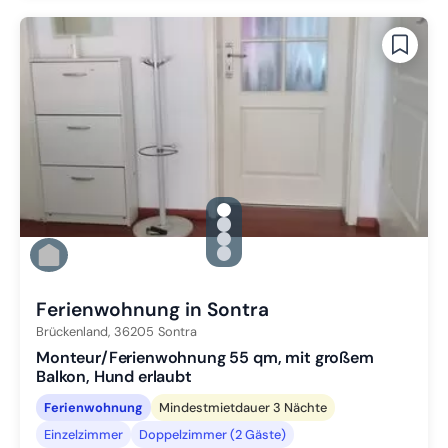
gallery.slide_selector
Zu Slide 1 wechseln
Zu Slide 2 wechseln
Zu Slide 3 wechseln
Zu Slide 4 wechseln
Ferienwohnung in Sontra
Brückenland,
36205
Sontra
Monteur/Ferienwohnung 55 qm, mit großem
Balkon, Hund erlaubt
Ferienwohnung
Mindestmietdauer 3 Nächte
Einzelzimmer
Doppelzimmer (2 Gäste)