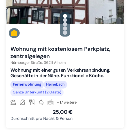
gallery.slide_selector
Zu Slide 1 wechseln
Zu Slide 2 wechseln
Zu Slide 3 wechseln
Zu Slide 4 wechseln
Zu Slide 5 wechseln
Wohnung mit kostenlosem Parkplatz,
zentralgelegen
Nürnberger Straße,
36211
Alheim
Wohnung mit einer guten Verkehrsanbindung.
Geschäfte in der Nähe. Funktionelle Küche.
Ferienwohnung
Heinebach
Ganze Unterkunft (2 Gäste)
+ 17 weitere
25,00 €
Durchschnitt pro Nacht & Person