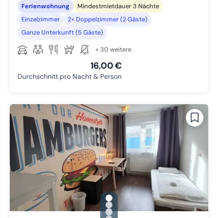
Ferienwohnung
Mindestmietdauer 3 Nächte
Einzelzimmer
2× Doppelzimmer (2 Gäste)
Ganze Unterkunft (5 Gäste)
+ 30 weitere
16,00 €
Durchschnitt pro Nacht & Person
gallery.slide_selector
Zu Slide 1 wechseln
Zu Slide 2 wechseln