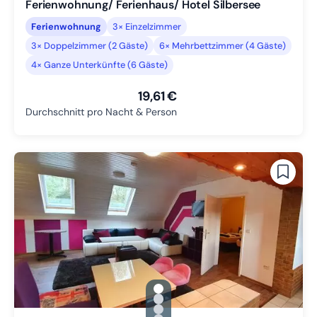
Ferienwohnung/ Ferienhaus/ Hotel Silbersee
Ferienwohnung
3× Einzelzimmer
3× Doppelzimmer (2 Gäste)
6× Mehrbettzimmer (4 Gäste)
4× Ganze Unterkünfte (6 Gäste)
19,61 €
Durchschnitt pro Nacht & Person
gallery.slide_selector
Zu Slide 1 wechseln
Zu Slide 2 wechseln