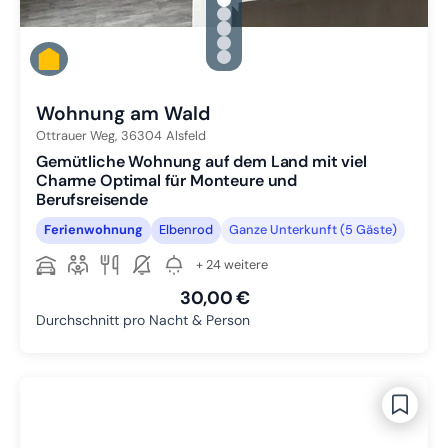
gallery.slide_selector
Zu Slide 1 wechseln
Zu Slide 2 wechseln
Zu Slide 3 wechseln
Zu Slide 4 wechseln
Zu Slide 5 wechseln
Wohnung am Wald
Ottrauer Weg,
36304
Alsfeld
Gemütliche Wohnung auf dem Land mit viel
Charme Optimal für Monteure und
Berufsreisende
Ferienwohnung
Elbenrod
Ganze Unterkunft (5 Gäste)
+ 24 weitere
30,00 €
Durchschnitt pro Nacht & Person