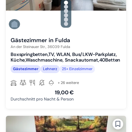
gallery.slide_selector
Zu Slide 1 wechseln
Zu Slide 2 wechseln
Zu Slide 3 wechseln
Zu Slide 4 wechseln
Zu Slide 5 wechseln
Zu Slide 6 wechseln
Gästezimmer in Fulda
An der Steinauer Str.,
36039
Fulda
Boxspringbetten,TV, WLAN, Bus/LKW-Parkplatz,
Küche,Waschmaschine, Snackautomat,40Betten
Gästezimmer
Lehnerz
25× Einzelzimmer
+ 26 weitere
19,00 €
Durchschnitt pro Nacht & Person