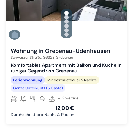
gallery.slide_selector
Zu Slide 1 wechseln
Zu Slide 2 wechseln
Zu Slide 3 wechseln
Zu Slide 4 wechseln
Zu Slide 5 wechseln
Zu Slide 6 wechseln
Wohnung in Grebenau-Udenhausen
Schwarzer Straße,
36323
Grebenau
Komfortables Apartment mit Balkon und Küche in
ruhiger Gegend von Grebenau
Ferienwohnung
Mindestmietdauer 2 Nächte
Ganze Unterkunft (5 Gäste)
+ 12 weitere
12,00 €
Durchschnitt pro Nacht & Person