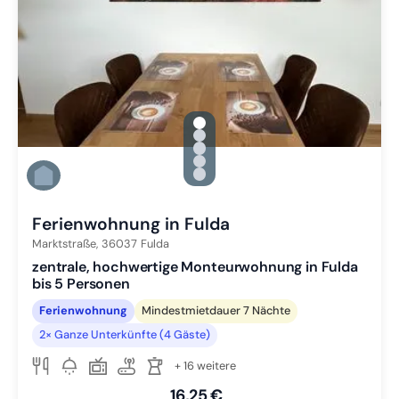
gallery.slide_selector
Zu Slide 1 wechseln
Zu Slide 2 wechseln
Zu Slide 3 wechseln
Zu Slide 4 wechseln
Zu Slide 5 wechseln
Ferienwohnung in Fulda
Marktstraße,
36037
Fulda
zentrale, hochwertige Monteurwohnung in Fulda
bis 5 Personen
Ferienwohnung
Mindestmietdauer 7 Nächte
2× Ganze Unterkünfte (4 Gäste)
+ 16 weitere
16,25 €