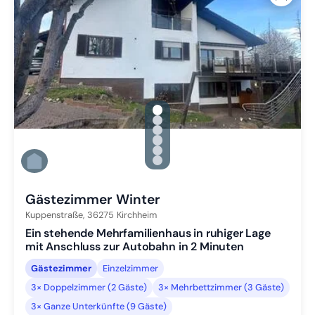
gallery.slide_selector
Zu Slide 1 wechseln
Zu Slide 2 wechseln
Zu Slide 3 wechseln
Zu Slide 4 wechseln
Zu Slide 5 wechseln
Zu Slide 6 wechseln
Gästezimmer Winter
Kuppenstraße,
36275
Kirchheim
Ein stehende Mehrfamilienhaus in ruhiger Lage
mit Anschluss zur Autobahn in 2 Minuten
Gästezimmer
Einzelzimmer
3× Doppelzimmer (2 Gäste)
3× Mehrbettzimmer (3 Gäste)
3× Ganze Unterkünfte (9 Gäste)