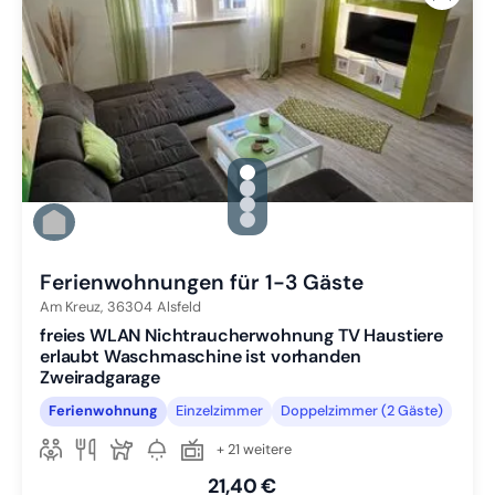
gallery.slide_selector
Zu Slide 1 wechseln
Zu Slide 2 wechseln
Zu Slide 3 wechseln
Zu Slide 4 wechseln
Ferienwohnungen für 1-3 Gäste
Am Kreuz,
36304
Alsfeld
freies WLAN Nichtraucherwohnung TV Haustiere
erlaubt Waschmaschine ist vorhanden
Zweiradgarage
Ferienwohnung
Einzelzimmer
Doppelzimmer (2 Gäste)
+ 21 weitere
21,40 €