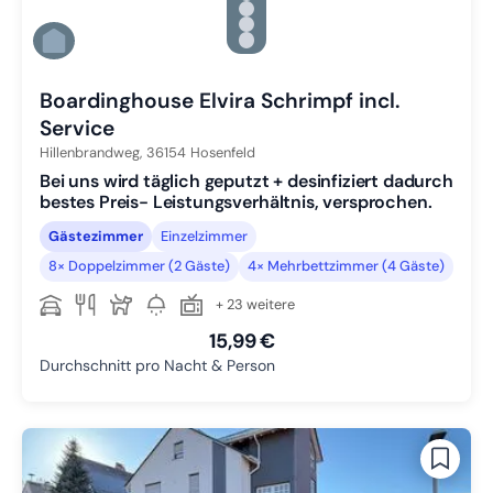
Zu Slide 3 wechseln
Zu Slide 4 wechseln
Zu Slide 5 wechseln
Zu Slide 6 wechseln
Boardinghouse Elvira Schrimpf incl.
Service
Hillenbrandweg,
36154
Hosenfeld
Bei uns wird täglich geputzt + desinfiziert dadurch
bestes Preis- Leistungsverhältnis, versprochen.
Gästezimmer
Einzelzimmer
8× Doppelzimmer (2 Gäste)
4× Mehrbettzimmer (4 Gäste)
+ 23 weitere
15,99 €
Durchschnitt pro Nacht & Person