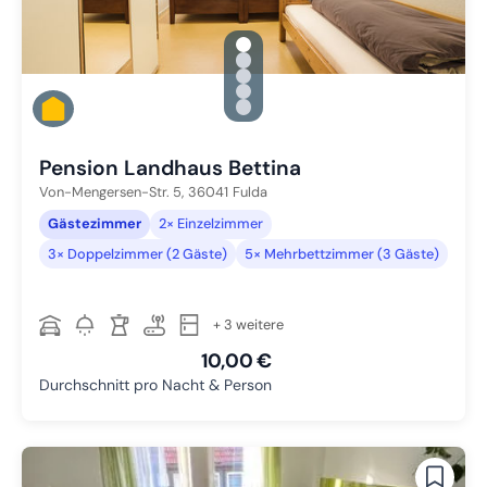
gallery.slide_selector
Zu Slide 1 wechseln
Zu Slide 2 wechseln
Zu Slide 3 wechseln
Zu Slide 4 wechseln
Zu Slide 5 wechseln
Pension Landhaus Bettina
Von-Mengersen-Str. 5,
36041
Fulda
Gästezimmer
2× Einzelzimmer
3× Doppelzimmer (2 Gäste)
5× Mehrbettzimmer (3 Gäste)
+ 3 weitere
10,00 €
Durchschnitt pro Nacht & Person