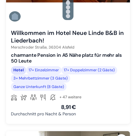
Zu Slide 2 wechseln
Zu Slide 3 wechseln
Zu Slide 4 wechseln
Zu Slide 5 wechseln
Zu Slide 6 wechseln
Willkommen im Hotel Neue Linde B&B in
Liederbach!
Merschroder Straße,
36304
Alsfeld
charmante Pension in A5 Nähe platz für mehr als
50 Leute
Hotel
17× Einzelzimmer
17× Doppelzimmer (2 Gäste)
3× Mehrbettzimmer (3 Gäste)
Ganze Unterkunft (8 Gäste)
+ 47 weitere
8,91 €
Durchschnitt pro Nacht & Person