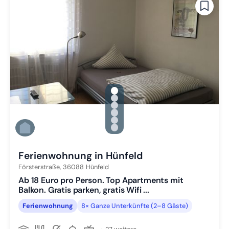
gallery.slide_selector
Zu Slide 1 wechseln
Zu Slide 2 wechseln
Zu Slide 3 wechseln
Zu Slide 4 wechseln
Zu Slide 5 wechseln
Zu Slide 6 wechseln
Ferienwohnung in Hünfeld
Försterstraße,
36088
Hünfeld
Ab 18 Euro pro Person. Top Apartments mit
Balkon. Gratis parken, gratis Wifi ...
Ferienwohnung
8× Ganze Unterkünfte (2–8 Gäste)