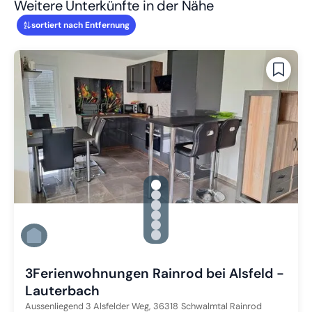
Weitere Unterkünfte in der Nähe
sortiert nach Entfernung
gallery.slide_selector
Zu Slide 1 wechseln
Zu Slide 2 wechseln
Zu Slide 3 wechseln
Zu Slide 4 wechseln
Zu Slide 5 wechseln
Zu Slide 6 wechseln
3Ferienwohnungen Rainrod bei Alsfeld -
Lauterbach
Aussenliegend 3 Alsfelder Weg,
36318
Schwalmtal Rainrod