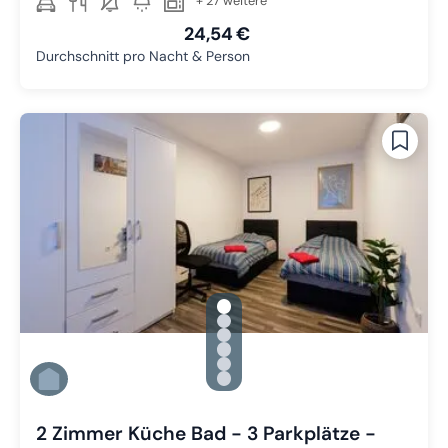
+ 27 weitere
24,54 €
Durchschnitt pro Nacht & Person
gallery.slide_selector
Zu Slide 1 wechseln
Zu Slide 2 wechseln
Zu Slide 3 wechseln
Zu Slide 4 wechseln
Zu Slide 5 wechseln
Zu Slide 6 wechseln
2 Zimmer Küche Bad - 3 Parkplätze -