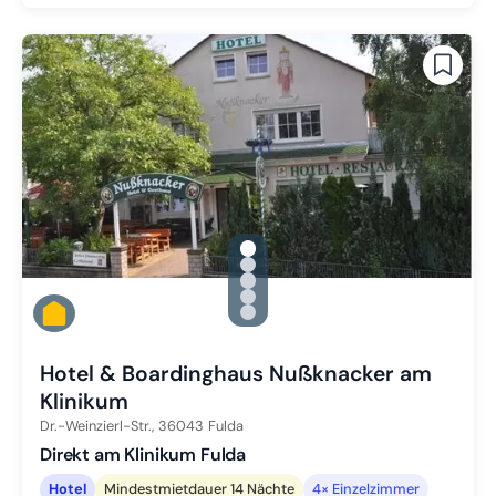
gallery.slide_selector
Zu Slide 1 wechseln
Zu Slide 2 wechseln
Zu Slide 3 wechseln
Zu Slide 4 wechseln
Zu Slide 5 wechseln
Hotel & Boardinghaus Nußknacker am
Klinikum
Dr.-Weinzierl-Str.,
36043
Fulda
Direkt am Klinikum Fulda
Hotel
Mindestmietdauer 14 Nächte
4× Einzelzimmer