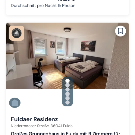
Durchschnitt pro Nacht & Person
gallery.slide_selector
Zu Slide 1 wechseln
Zu Slide 2 wechseln
Zu Slide 3 wechseln
Zu Slide 4 wechseln
Zu Slide 5 wechseln
Zu Slide 6 wechseln
Fuldaer Residenz
Niedermooser Straße,
36041
Fulda
Großes Gruppenhaus in Fulda mit 9 Zimmern für