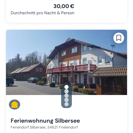
30,00 €
Durchschnitt pro Nacht & Person
gallery.slide_selector
Zu Slide 1 wechseln
Zu Slide 2 wechseln
Zu Slide 3 wechseln
Zu Slide 4 wechseln
Zu Slide 5 wechseln
Ferienwohnung Silbersee
Feriendorf Silbersee,
34621
Frielendorf