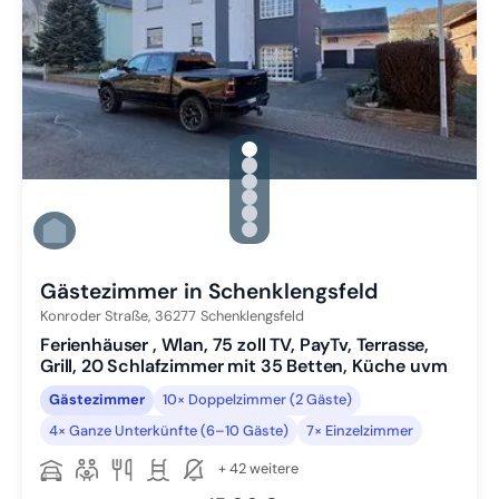
gallery.slide_selector
Zu Slide 1 wechseln
Zu Slide 2 wechseln
Zu Slide 3 wechseln
Zu Slide 4 wechseln
Zu Slide 5 wechseln
Zu Slide 6 wechseln
Gästezimmer in Schenklengsfeld
Konroder Straße,
36277
Schenklengsfeld
Ferienhäuser , Wlan, 75 zoll TV, PayTv, Terrasse,
Grill, 20 Schlafzimmer mit 35 Betten, Küche uvm
Gästezimmer
10× Doppelzimmer (2 Gäste)
4× Ganze Unterkünfte (6–10 Gäste)
7× Einzelzimmer
+ 42 weitere