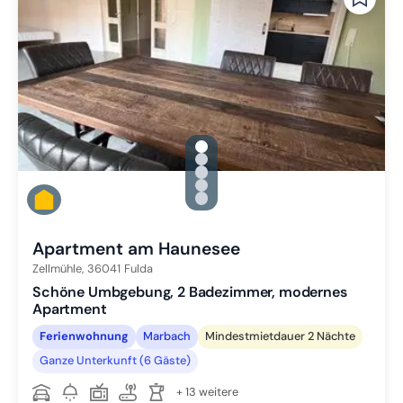
gallery.slide_selector
Zu Slide 1 wechseln
Zu Slide 2 wechseln
Zu Slide 3 wechseln
Zu Slide 4 wechseln
Zu Slide 5 wechseln
Apartment am Haunesee
Zellmühle,
36041
Fulda
Schöne Umbgebung, 2 Badezimmer, modernes
Apartment
Ferienwohnung
Marbach
Mindestmietdauer 2 Nächte
Ganze Unterkunft (6 Gäste)
+ 13 weitere