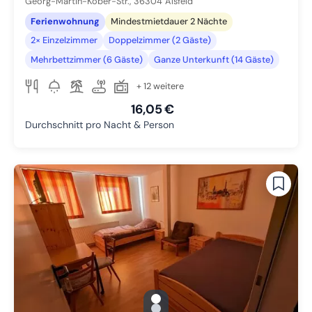
Georg-Martin-Kober-Str.,
36304
Alsfeld
Ferienwohnung
Mindestmietdauer 2 Nächte
2× Einzelzimmer
Doppelzimmer (2 Gäste)
Mehrbettzimmer (6 Gäste)
Ganze Unterkunft (14 Gäste)
+ 12 weitere
16,05 €
Durchschnitt pro Nacht & Person
gallery.slide_selector
Zu Slide 1 wechseln