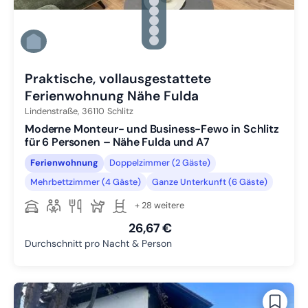
Zu Slide 1 wechseln
Zu Slide 2 wechseln
Zu Slide 3 wechseln
Zu Slide 4 wechseln
Zu Slide 5 wechseln
Zu Slide 6 wechseln
Praktische, vollausgestattete
Ferienwohnung Nähe Fulda
Lindenstraße,
36110
Schlitz
Moderne Monteur- und Business-Fewo in Schlitz
für 6 Personen – Nähe Fulda und A7
Ferienwohnung
Doppelzimmer (2 Gäste)
Mehrbettzimmer (4 Gäste)
Ganze Unterkunft (6 Gäste)
+ 28 weitere
26,67 €
Durchschnitt pro Nacht & Person