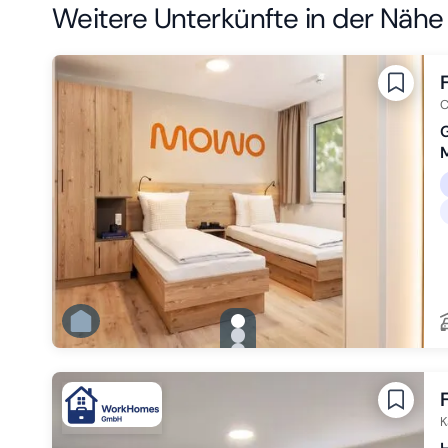
Weitere Unterkünfte in der Nähe
C
G
gallery.slide_selector
Zu Slide 1 wechseln
Zu Slide 2 wechseln
Zu Slide 3 wechseln
Zu Slide 4 wechseln
Zu Slide 5 wechseln
Zu Slide 6 wechseln
K