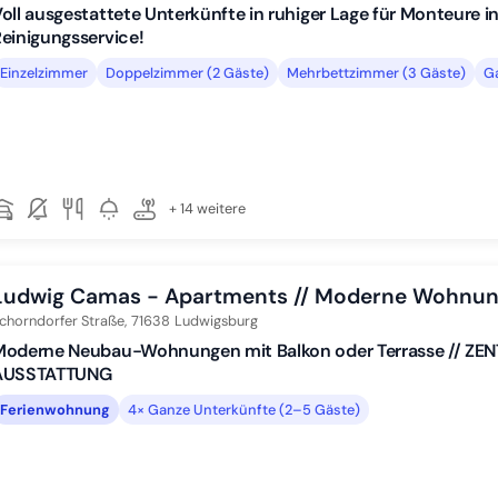
oll ausgestattete Unterkünfte in ruhiger Lage für Monteure 
einigungsservice!
Einzelzimmer
Doppelzimmer (2 Gäste)
Mehrbettzimmer (3 Gäste)
Ga
+ 14 weitere
Ludwig Camas - Apartments // Moderne Wohnung
chorndorfer Straße,
71638
Ludwigsburg
Moderne Neubau-Wohnungen mit Balkon oder Terrasse // ZEN
AUSSTATTUNG
Ferienwohnung
4× Ganze Unterkünfte (2–5 Gäste)