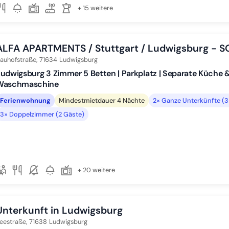
+ 15 weitere
ALFA APARTMENTS / Stuttgart / Ludwigsburg -
auhofstraße,
71634
Ludwigsburg
udwigsburg 3 Zimmer 5 Betten | Parkplatz | Separate Küche &
Waschmaschine
Ferienwohnung
Mindestmietdauer 4 Nächte
2× Ganze Unterkünfte (
3× Doppelzimmer (2 Gäste)
+ 20 weitere
Unterkunft in Ludwigsburg
eestraße,
71638
Ludwigsburg