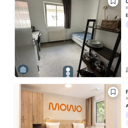
Zu Slide 6 wechseln
B
E
gallery.slide_selector
Zu Slide 1 wechseln
Zu Slide 2 wechseln
Zu Slide 3 wechseln
Zu Slide 4 wechseln
Zu Slide 5 wechseln
Zu Slide 6 wechseln
A
A