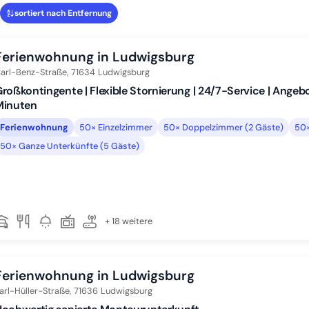
sortiert nach Entfernung
Ferienwohnung in Ludwigsburg
arl-Benz-Straße,
71634
Ludwigsburg
roßkontingente | Flexible Stornierung | 24/7-Service | Angeb
Minuten
Ferienwohnung
50× Einzelzimmer
50× Doppelzimmer (2 Gäste)
50×
50× Ganze Unterkünfte (5 Gäste)
+ 18 weitere
Ferienwohnung in Ludwigsburg
arl-Hüller-Straße,
71636
Ludwigsburg