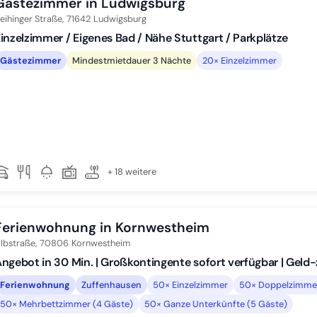
Gästezimmer in Ludwigsburg
eihinger Straße,
71642
Ludwigsburg
inzelzimmer / Eigenes Bad / Nähe Stuttgart / Parkplätze
Gästezimmer
Mindestmietdauer 3 Nächte
20× Einzelzimmer
+ 18 weitere
Ferienwohnung in Kornwestheim
lbstraße,
70806
Kornwestheim
ngebot in 30 Min. | Großkontingente sofort verfügbar | Geld
Ferienwohnung
Zuffenhausen
50× Einzelzimmer
50× Doppelzimmer
50× Mehrbettzimmer (4 Gäste)
50× Ganze Unterkünfte (5 Gäste)