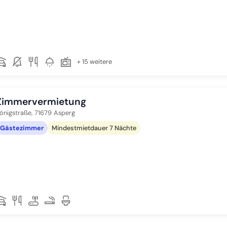
+ 15 weitere
Zimmervermietung
önigstraße,
71679
Asperg
Gästezimmer
Mindestmietdauer 7 Nächte