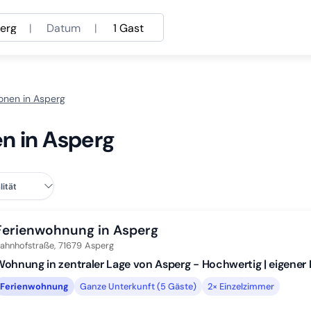
erg
|
Datum
|
1 Gast
onen in Asperg
n in Asperg
Ferienwohnung in Asperg
ahnhofstraße,
71679
Asperg
ohnung in zentraler Lage von Asperg - Hochwertig | eigener
Ferienwohnung
Ganze Unterkunft (5 Gäste)
2× Einzelzimmer