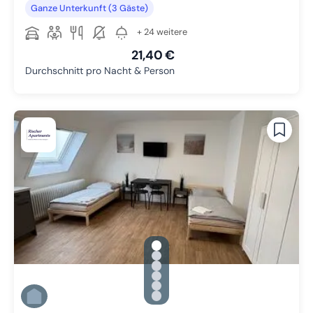
Ganze Unterkunft (3 Gäste)
+ 24 weitere
21,40 €
Durchschnitt pro Nacht & Person
gallery.slide_selector
Zu Slide 1 wechseln
Zu Slide 2 wechseln
Zu Slide 3 wechseln
Zu Slide 4 wechseln
Zu Slide 5 wechseln
Zu Slide 6 wechseln