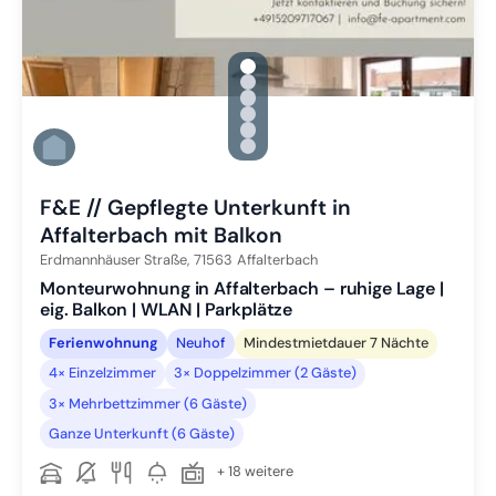
gallery.slide_selector
Zu Slide 1 wechseln
Zu Slide 2 wechseln
Zu Slide 3 wechseln
Zu Slide 4 wechseln
Zu Slide 5 wechseln
Zu Slide 6 wechseln
F&E // Gepflegte Unterkunft in
Affalterbach mit Balkon
Erdmannhäuser Straße,
71563
Affalterbach
Monteurwohnung in Affalterbach – ruhige Lage |
eig. Balkon | WLAN | Parkplätze
Ferienwohnung
Neuhof
Mindestmietdauer 7 Nächte
4× Einzelzimmer
3× Doppelzimmer (2 Gäste)
3× Mehrbettzimmer (6 Gäste)
Ganze Unterkunft (6 Gäste)
+ 18 weitere