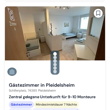
gallery.slide_selector
Zu Slide 1 wechseln
Zu Slide 2 wechseln
Zu Slide 3 wechseln
Zu Slide 4 wechseln
Zu Slide 5 wechseln
Zu Slide 6 wechseln
Gästezimmer in Pleidelsheim
Schillerplatz,
74385
Pleidelsheim
Zentral gelegene Unterkunft für 9-10 Monteure
Gästezimmer
Mindestmietdauer 7 Nächte