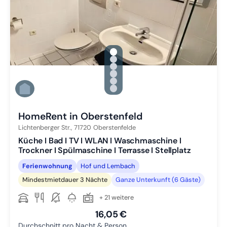
gallery.slide_selector
Zu Slide 1 wechseln
Zu Slide 2 wechseln
Zu Slide 3 wechseln
Zu Slide 4 wechseln
Zu Slide 5 wechseln
Zu Slide 6 wechseln
HomeRent in Oberstenfeld
Lichtenberger Str.,
71720
Oberstenfelde
Küche I Bad I TV I WLAN I Waschmaschine I
Trockner I Spülmaschine I Terrasse I Stellplatz
Ferienwohnung
Hof und Lembach
Mindestmietdauer 3 Nächte
Ganze Unterkunft (6 Gäste)
+ 21 weitere
16,05 €
Durchschnitt pro Nacht & Person