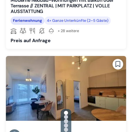
Moderne Neubau-Wohnungen mit Balkon oder
Terrasse // ZENTRAL | MIT PARKPLATZ | VOLLE
AUSSTATTUNG
Ferienwohnung
4× Ganze Unterkünfte (2–5 Gäste)
+ 28 weitere
Preis auf Anfrage
gallery.slide_selector
Zu Slide 1 wechseln
Zu Slide 2 wechseln
Zu Slide 3 wechseln
Zu Slide 4 wechseln