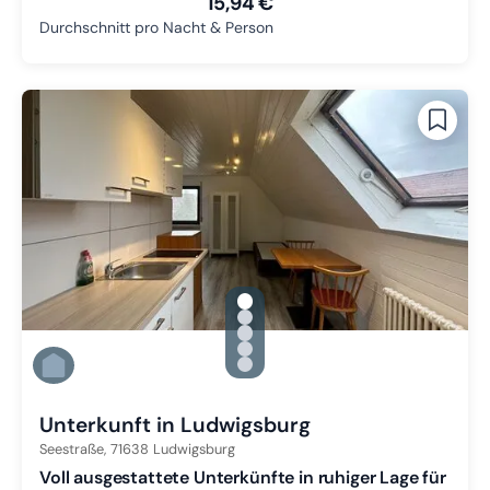
15,94 €
Durchschnitt pro Nacht & Person
gallery.slide_selector
Zu Slide 1 wechseln
Zu Slide 2 wechseln
Zu Slide 3 wechseln
Zu Slide 4 wechseln
Zu Slide 5 wechseln
Unterkunft in Ludwigsburg
Seestraße,
71638
Ludwigsburg
Voll ausgestattete Unterkünfte in ruhiger Lage für