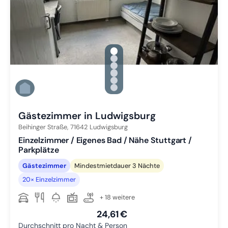
gallery.slide_selector
Zu Slide 1 wechseln
Zu Slide 2 wechseln
Zu Slide 3 wechseln
Zu Slide 4 wechseln
Zu Slide 5 wechseln
Zu Slide 6 wechseln
Gästezimmer in Ludwigsburg
Beihinger Straße,
71642
Ludwigsburg
Einzelzimmer / Eigenes Bad / Nähe Stuttgart /
Parkplätze
Gästezimmer
Mindestmietdauer 3 Nächte
20× Einzelzimmer
+ 18 weitere
24,61 €
Durchschnitt pro Nacht & Person