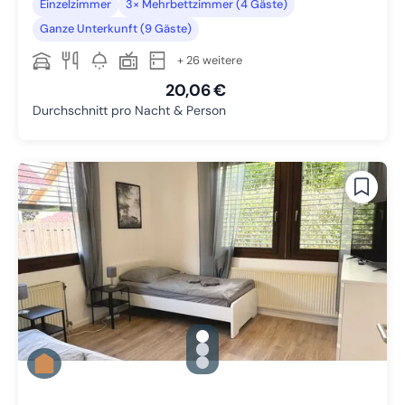
Einzelzimmer
3× Mehrbettzimmer (4 Gäste)
Ganze Unterkunft (9 Gäste)
+ 26 weitere
20,06 €
Durchschnitt pro Nacht & Person
gallery.slide_selector
Zu Slide 1 wechseln
Zu Slide 2 wechseln
Zu Slide 3 wechseln