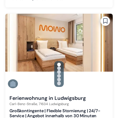
gallery.slide_selector
Zu Slide 1 wechseln
Zu Slide 2 wechseln
Zu Slide 3 wechseln
Zu Slide 4 wechseln
Zu Slide 5 wechseln
Zu Slide 6 wechseln
Ferienwohnung in Ludwigsburg
Carl-Benz-Straße,
71634
Ludwigsburg
Großkontingente | Flexible Stornierung | 24/7-
Service | Angebot innerhalb von 30 Minuten