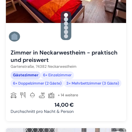
gallery.slide_selector
Zu Slide 1 wechseln
Zu Slide 2 wechseln
Zu Slide 3 wechseln
Zu Slide 4 wechseln
Zu Slide 5 wechseln
Zu Slide 6 wechseln
Zimmer in Neckarwestheim - praktisch
und preiswert
Gartenstraße,
74382
Neckarwestheim
Gästezimmer
6× Einzelzimmer
6× Doppelzimmer (2 Gäste)
3× Mehrbettzimmer (3 Gäste)
+ 14 weitere
14,00 €
Durchschnitt pro Nacht & Person