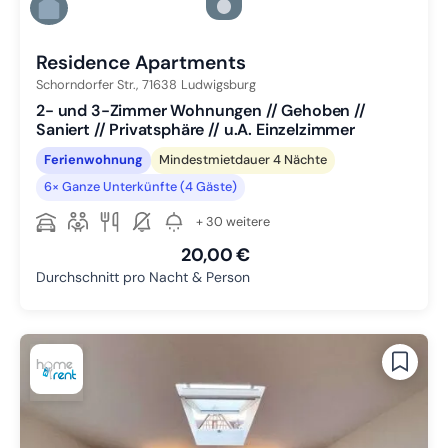
Zu Slide 5 wechseln
Zu Slide 6 wechseln
Residence Apartments
Schorndorfer Str.,
71638
Ludwigsburg
2- und 3-Zimmer Wohnungen // Gehoben //
Saniert // Privatsphäre // u.A. Einzelzimmer
Ferienwohnung
Mindestmietdauer 4 Nächte
6× Ganze Unterkünfte (4 Gäste)
+ 30 weitere
20,00 €
Durchschnitt pro Nacht & Person