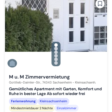
gallery.slide_selector
Zu Slide 1 wechseln
Zu Slide 2 wechseln
Zu Slide 3 wechseln
Zu Slide 4 wechseln
Zu Slide 5 wechseln
Zu Slide 6 wechseln
M u. M Zimmervermietung
Gottlieb-Daimler-Str.,
74343
Sachsenheim - Kleinsachsenh.
Gemütliches Apartment mit Garten, Komfort und
Ruhe in bester Lage Ab sofort wieder frei
Ferienwohnung
Kleinsachsenheim
Mindestmietdauer 2 Nächte
Einzelzimmer