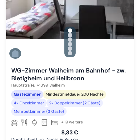
gallery.slide_selector
Zu Slide 1 wechseln
Zu Slide 2 wechseln
Zu Slide 3 wechseln
Zu Slide 4 wechseln
Zu Slide 5 wechseln
Zu Slide 6 wechseln
WG-Zimmer Walheim am Bahnhof - zw.
Bietigheim und Heilbronn
Hauptstraße,
74399
Walheim
Gästezimmer
Mindestmietdauer 200 Nächte
4× Einzelzimmer
2× Doppelzimmer (2 Gäste)
Mehrbettzimmer (3 Gäste)
+ 19 weitere
8,33 €
Durchschnitt pro Nacht & Person