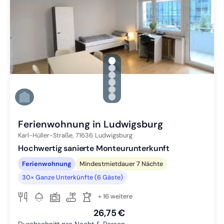
gallery.slide_selector
Zu Slide 1 wechseln
Zu Slide 2 wechseln
Zu Slide 3 wechseln
Zu Slide 4 wechseln
Zu Slide 5 wechseln
Zu Slide 6 wechseln
Ferienwohnung in Ludwigsburg
Karl-Hüller-Straße,
71636
Ludwigsburg
Hochwertig sanierte Monteurunterkunft
Ferienwohnung
Mindestmietdauer 7 Nächte
30× Ganze Unterkünfte (6 Gäste)
+ 16 weitere
26,75 €