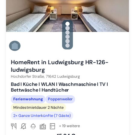
gallery.slide_selector
Zu Slide 1 wechseln
Zu Slide 2 wechseln
Zu Slide 3 wechseln
Zu Slide 4 wechseln
Zu Slide 5 wechseln
Zu Slide 6 wechseln
HomeRent in Ludwigsburg HR-126-
ludwigsburg
Hochdorfer Straße,
71642
Ludwigsburg
Bad I Küche I WLAN I Waschmaschine I TV I
Bettwäsche I Handtücher
Ferienwohnung
Poppenweiler
Mindestmietdauer 2 Nächte
2× Ganze Unterkünfte (7 Gäste)
+ 19 weitere