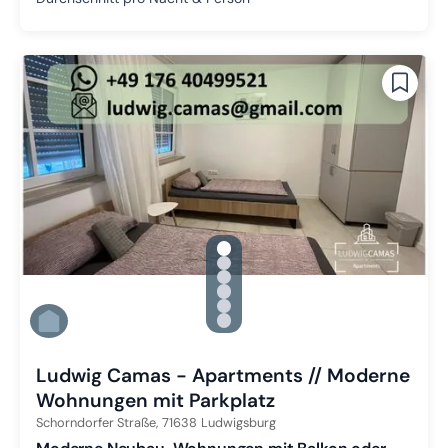
gallery.slide_selector
Zu Slide 1 wechseln
Zu Slide 2 wechseln
Zu Slide 3 wechseln
Zu Slide 4 wechseln
Zu Slide 5 wechseln
Zu Slide 6 wechseln
Ludwig Camas - Apartments // Moderne
Wohnungen mit Parkplatz
Schorndorfer Straße,
71638
Ludwigsburg