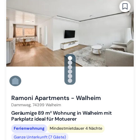
gallery.slide_selector
Zu Slide 1 wechseln
Zu Slide 2 wechseln
Zu Slide 3 wechseln
Zu Slide 4 wechseln
Zu Slide 5 wechseln
Zu Slide 6 wechseln
Ramoni Apartments - Walheim
Dammweg,
74399
Walheim
Geräumige 89 m² Wohnung in Walheim mit
Parkplatz ideal für Motuerer
Ferienwohnung
Mindestmietdauer 4 Nächte
Ganze Unterkunft (7 Gäste)