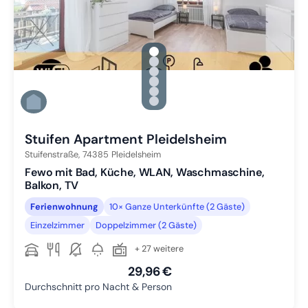
gallery.slide_selector
Zu Slide 1 wechseln
Zu Slide 2 wechseln
Zu Slide 3 wechseln
Zu Slide 4 wechseln
Zu Slide 5 wechseln
Zu Slide 6 wechseln
Stuifen Apartment Pleidelsheim
Stuifenstraße,
74385
Pleidelsheim
Fewo mit Bad, Küche, WLAN, Waschmaschine,
Balkon, TV
Ferienwohnung
10× Ganze Unterkünfte (2 Gäste)
Einzelzimmer
Doppelzimmer (2 Gäste)
+ 27 weitere
29,96 €
Durchschnitt pro Nacht & Person