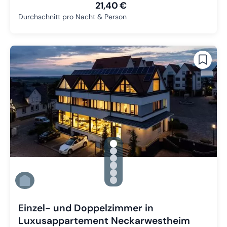
21,40 €
Durchschnitt pro Nacht & Person
gallery.slide_selector
Zu Slide 1 wechseln
Zu Slide 2 wechseln
Zu Slide 3 wechseln
Zu Slide 4 wechseln
Zu Slide 5 wechseln
Zu Slide 6 wechseln
Einzel- und Doppelzimmer in
Luxusappartement Neckarwestheim