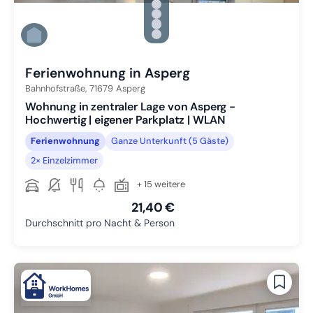
Zu Slide 2 wechseln
Zu Slide 3 wechseln
Zu Slide 4 wechseln
Zu Slide 5 wechseln
Zu Slide 6 wechseln
Ferienwohnung in Asperg
Bahnhofstraße,
71679
Asperg
Wohnung in zentraler Lage von Asperg -
Hochwertig | eigener Parkplatz | WLAN
Ferienwohnung
Ganze Unterkunft (5 Gäste)
2× Einzelzimmer
+ 15 weitere
21,40 €
Durchschnitt pro Nacht & Person