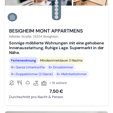
Zu Slide 1 wechseln
Zu Slide 2 wechseln
Zu Slide 3 wechseln
Zu Slide 4 wechseln
Zu Slide 5 wechseln
Zu Slide 6 wechseln
BESIGHEIM MONT APPARTMENS
Ilsfelder Straße,
74354
Besigheim
Sonnige möblierte Wohnungen mit eine gehobene
Innenausstattung. Ruhige Lage. Supermarkt in der
Nähe.
Ferienwohnung
Mindestmietdauer 3 Nächte
6× Ganze Unterkünfte
6× Einzelzimmer
6× Doppelzimmer (2 Gäste)
6× Mehrbettzimmer
+ 16 weitere
7,50 €
Durchschnitt pro Nacht & Person