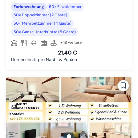
Ferienwohnung
50× Einzelzimmer
50× Doppelzimmer (2 Gäste)
50× Mehrbettzimmer (4 Gäste)
50× Ganze Unterkünfte (5 Gäste)
+ 18 weitere
21,40 €
Durchschnitt pro Nacht & Person
gallery.slide_selector