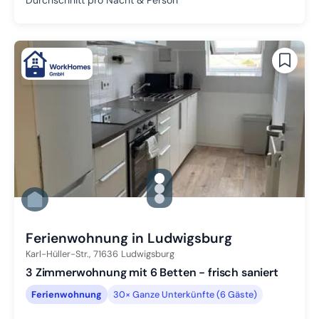
Durchschnitt pro Nacht & Person
gallery.slide_selector
Zu Slide 1 wechseln
Zu Slide 2 wechseln
Zu Slide 3 wechseln
Ferienwohnung in Ludwigsburg
Karl-Hüller-Str.,
71636
Ludwigsburg
3 Zimmerwohnung mit 6 Betten - frisch saniert
Ferienwohnung
30× Ganze Unterkünfte (6 Gäste)