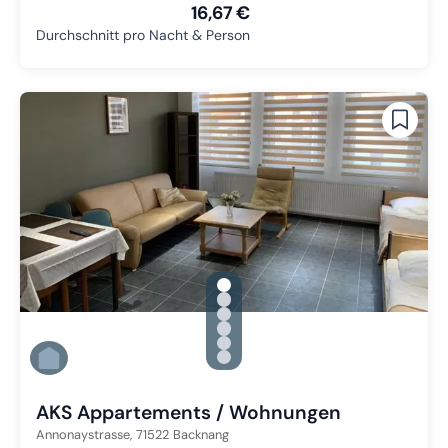
16,67 €
Durchschnitt pro Nacht & Person
gallery.slide_selector
Zu Slide 1 wechseln
Zu Slide 2 wechseln
Zu Slide 3 wechseln
Zu Slide 4 wechseln
Zu Slide 5 wechseln
Zu Slide 6 wechseln
AKS Appartements / Wohnungen
Annonaystrasse,
71522
Backnang