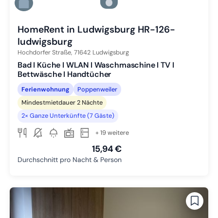
Zu Slide 5 wechseln
Zu Slide 6 wechseln
HomeRent in Ludwigsburg HR-126-
ludwigsburg
Hochdorfer Straße,
71642
Ludwigsburg
Bad I Küche I WLAN I Waschmaschine I TV I
Bettwäsche I Handtücher
Ferienwohnung
Poppenweiler
Mindestmietdauer 2 Nächte
2× Ganze Unterkünfte (7 Gäste)
+ 19 weitere
15,94 €
Durchschnitt pro Nacht & Person