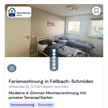
gallery.slide_selector
Zu Slide 1 wechseln
Zu Slide 2 wechseln
Zu Slide 3 wechseln
Zu Slide 4 wechseln
Zu Slide 5 wechseln
Zu Slide 6 wechseln
Ferienwohnung in Fellbach-Schmiden
Ohmstraße 20,
70736
Fellbach-Schmiden
Moderne 4-Zimmer-Monteurwohnung mit
privater Terrasse/Garten
Ferienwohnung
Schmiden