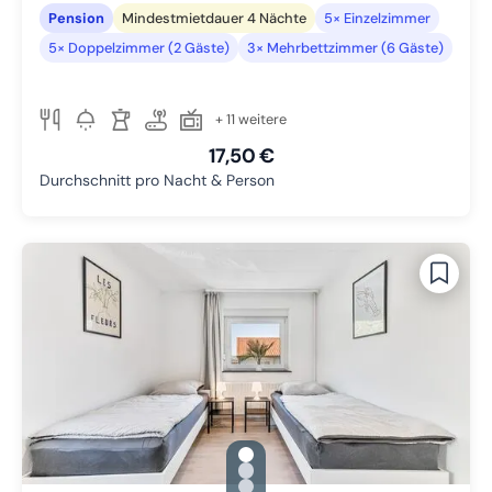
Pension
Mindestmietdauer 4 Nächte
5× Einzelzimmer
5× Doppelzimmer (2 Gäste)
3× Mehrbettzimmer (6 Gäste)
+ 11 weitere
17,50 €
Durchschnitt pro Nacht & Person
gallery.slide_selector
Zu Slide 1 wechseln
Zu Slide 2 wechseln