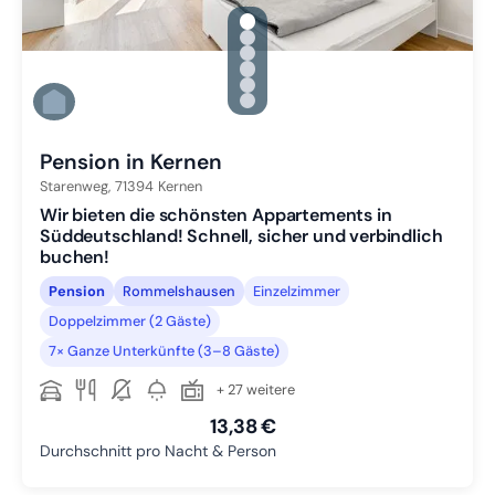
gallery.slide_selector
Zu Slide 1 wechseln
Zu Slide 2 wechseln
Zu Slide 3 wechseln
Zu Slide 4 wechseln
Zu Slide 5 wechseln
Zu Slide 6 wechseln
Pension in Kernen
Starenweg,
71394
Kernen
Wir bieten die schönsten Appartements in
Süddeutschland! Schnell, sicher und verbindlich
buchen!
Pension
Rommelshausen
Einzelzimmer
Doppelzimmer (2 Gäste)
7× Ganze Unterkünfte (3–8 Gäste)
+ 27 weitere
13,38 €
Durchschnitt pro Nacht & Person