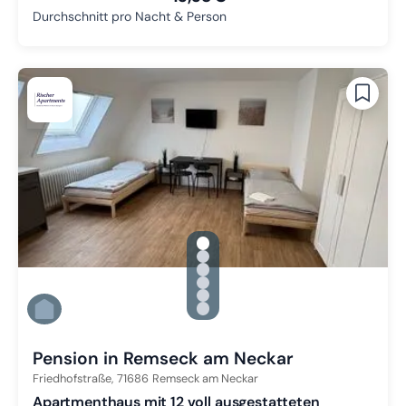
Durchschnitt pro Nacht & Person
gallery.slide_selector
Zu Slide 1 wechseln
Zu Slide 2 wechseln
Zu Slide 3 wechseln
Zu Slide 4 wechseln
Zu Slide 5 wechseln
Zu Slide 6 wechseln
Pension in Remseck am Neckar
Friedhofstraße,
71686
Remseck am Neckar
Apartmenthaus mit 12 voll ausgestatteten