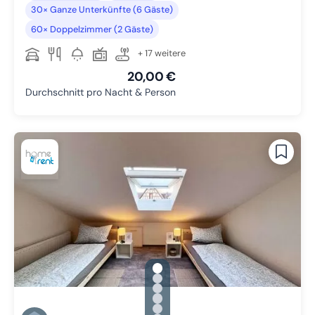
30× Ganze Unterkünfte (6 Gäste)
60× Doppelzimmer (2 Gäste)
+ 17 weitere
20,00 €
Durchschnitt pro Nacht & Person
gallery.slide_selector
Zu Slide 1 wechseln
Zu Slide 2 wechseln
Zu Slide 3 wechseln
Zu Slide 4 wechseln