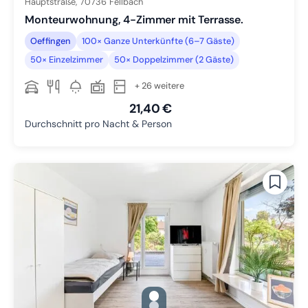
Hauptstraße,
70736
Fellbach
Monteurwohnung, 4-Zimmer mit Terrasse.
Oeffingen
100× Ganze Unterkünfte (6–7 Gäste)
50× Einzelzimmer
50× Doppelzimmer (2 Gäste)
+ 26 weitere
21,40 €
Durchschnitt pro Nacht & Person
gallery.slide_selector
Zu Slide 1 wechseln