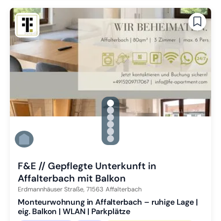
gallery.slide_selector
Zu Slide 1 wechseln
Zu Slide 2 wechseln
Zu Slide 3 wechseln
Zu Slide 4 wechseln
Zu Slide 5 wechseln
Zu Slide 6 wechseln
F&E // Gepflegte Unterkunft in
Affalterbach mit Balkon
Erdmannhäuser Straße,
71563
Affalterbach
Monteurwohnung in Affalterbach – ruhige Lage |
eig. Balkon | WLAN | Parkplätze