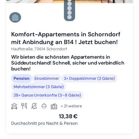
Zu Slide 2 wechseln
Zu Slide 3 wechseln
Zu Slide 4 wechseln
Zu Slide 5 wechseln
Zu Slide 6 wechseln
Komfort-Appartements in Schorndorf
mit Anbindung an B14 ! Jetzt buchen!
Hauffstraße,
73614
Schorndorf
Wir bieten die schönsten Appartements in
Süddeutschland! Schnell, sicher und verbindlich
buchen!
Pension
Einzelzimmer
2× Doppelzimmer (2 Gäste)
Mehrbettzimmer (3 Gäste)
28× Ganze Unterkünfte (3–8 Gäste)
+ 21 weitere
13,38 €
Durchschnitt pro Nacht & Person