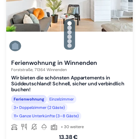
gallery.slide_selector
Zu Slide 1 wechseln
Zu Slide 2 wechseln
Zu Slide 3 wechseln
Zu Slide 4 wechseln
Zu Slide 5 wechseln
Zu Slide 6 wechseln
Ferienwohnung in Winnenden
Forststraße,
71364
Winnenden
Wir bieten die schönsten Appartements in
Süddeutschland! Schnell, sicher und verbindlich
buchen!
Ferienwohnung
Einzelzimmer
3× Doppelzimmer (2 Gäste)
11× Ganze Unterkünfte (3–8 Gäste)
+ 30 weitere
13,38 €