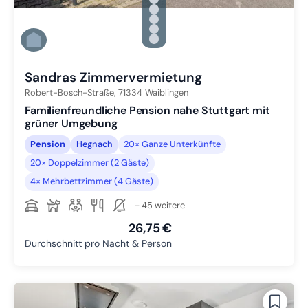
Zu Slide 1 wechseln
Zu Slide 2 wechseln
Zu Slide 3 wechseln
Zu Slide 4 wechseln
Zu Slide 5 wechseln
Zu Slide 6 wechseln
Sandras Zimmervermietung
Robert-Bosch-Straße,
71334
Waiblingen
Familienfreundliche Pension nahe Stuttgart mit
grüner Umgebung
Pension
Hegnach
20× Ganze Unterkünfte
20× Doppelzimmer (2 Gäste)
4× Mehrbettzimmer (4 Gäste)
+ 45 weitere
26,75 €
Durchschnitt pro Nacht & Person