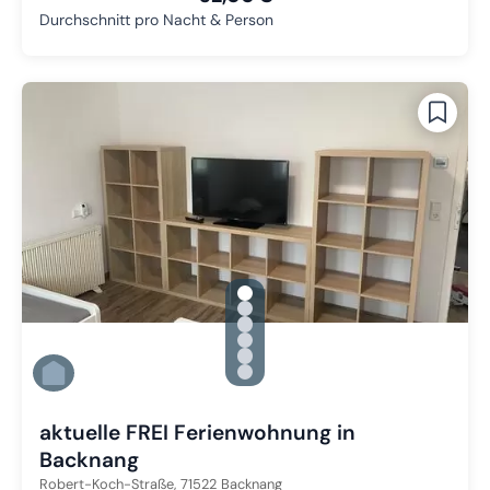
Durchschnitt pro Nacht & Person
gallery.slide_selector
Zu Slide 1 wechseln
Zu Slide 2 wechseln
Zu Slide 3 wechseln
Zu Slide 4 wechseln
Zu Slide 5 wechseln
Zu Slide 6 wechseln
aktuelle FREI Ferienwohnung in
Backnang
Robert-Koch-Straße,
71522
Backnang