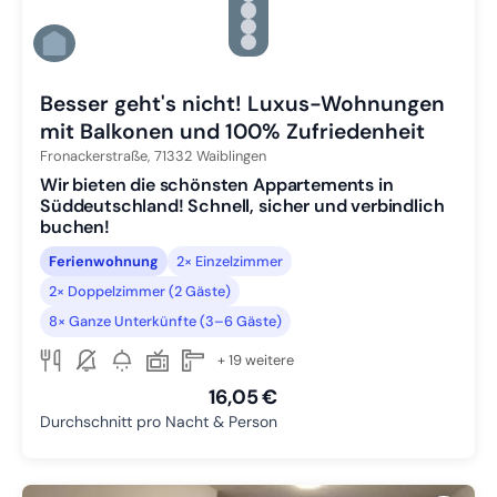
Zu Slide 3 wechseln
Zu Slide 4 wechseln
Zu Slide 5 wechseln
Zu Slide 6 wechseln
Besser geht's nicht! Luxus-Wohnungen
mit Balkonen und 100% Zufriedenheit
Fronackerstraße,
71332
Waiblingen
Wir bieten die schönsten Appartements in
Süddeutschland! Schnell, sicher und verbindlich
buchen!
Ferienwohnung
2× Einzelzimmer
2× Doppelzimmer (2 Gäste)
8× Ganze Unterkünfte (3–6 Gäste)
+ 19 weitere
16,05 €
Durchschnitt pro Nacht & Person