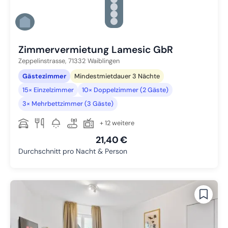
Zu Slide 2 wechseln
Zu Slide 3 wechseln
Zu Slide 4 wechseln
Zu Slide 5 wechseln
Zu Slide 6 wechseln
Zimmervermietung Lamesic GbR
Zeppelinstrasse,
71332
Waiblingen
Gästezimmer
Mindestmietdauer 3 Nächte
15× Einzelzimmer
10× Doppelzimmer (2 Gäste)
3× Mehrbettzimmer (3 Gäste)
+ 12 weitere
21,40 €
Durchschnitt pro Nacht & Person