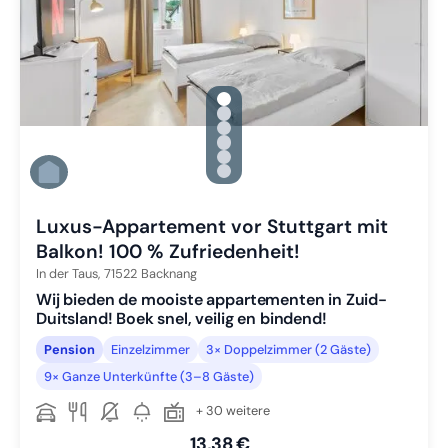
gallery.slide_selector
Zu Slide 1 wechseln
Zu Slide 2 wechseln
Zu Slide 3 wechseln
Zu Slide 4 wechseln
Zu Slide 5 wechseln
Zu Slide 6 wechseln
Luxus-Appartement vor Stuttgart mit
Balkon! 100 % Zufriedenheit!
In der Taus,
71522
Backnang
Wij bieden de mooiste appartementen in Zuid-
Duitsland! Boek snel, veilig en bindend!
Pension
Einzelzimmer
3× Doppelzimmer (2 Gäste)
9× Ganze Unterkünfte (3–8 Gäste)
+ 30 weitere
13,38 €