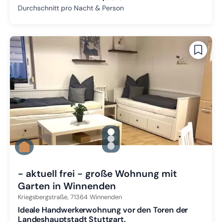
Durchschnitt pro Nacht & Person
gallery.slide_selector
Zu Slide 1 wechseln
Zu Slide 2 wechseln
Zu Slide 3 wechseln
- aktuell frei - große Wohnung mit
Garten in Winnenden
Kriegsbergstraße,
71364
Winnenden
Ideale Handwerkerwohnung vor den Toren der
Landeshauptstadt Stuttgart.