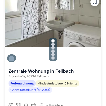
gallery.slide_selector
Zu Slide 1 wechseln
Zu Slide 2 wechseln
Zu Slide 3 wechseln
Zu Slide 4 wechseln
Zu Slide 5 wechseln
Zu Slide 6 wechseln
Zentrale Wohnung in Fellbach
Bruckstraße,
70734
Fellbach
Ferienwohnung
Mindestmietdauer 5 Nächte
Ganze Unterkunft (4 Gäste)
+ 14 weitere