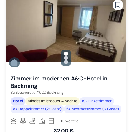
gallery.slide_selector
Zu Slide 1 wechseln
Zu Slide 2 wechseln
Zu Slide 3 wechseln
Zimmer im modernen A&C-Hotel in
Backnang
Sulzbacherstr,
71522
Backnang
Hotel
Mindestmietdauer 4 Nächte
19× Einzelzimmer
8× Doppelzimmer (2 Gäste)
6× Mehrbettzimmer (3 Gäste)
+ 10 weitere
32,00 €