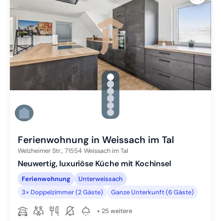
gallery.slide_selector
Zu Slide 1 wechseln
Zu Slide 2 wechseln
Zu Slide 3 wechseln
Zu Slide 4 wechseln
Zu Slide 5 wechseln
Zu Slide 6 wechseln
Ferienwohnung in Weissach im Tal
Welzheimer Str.,
71554
Weissach im Tal
Neuwertig, luxuriöse Küche mit Kochinsel
Ferienwohnung
Unterweissach
3× Doppelzimmer (2 Gäste)
Ganze Unterkunft (6 Gäste)
+ 25 weitere