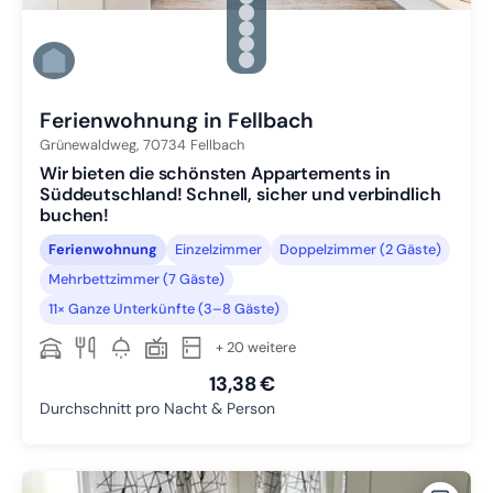
Zu Slide 2 wechseln
Zu Slide 3 wechseln
Zu Slide 4 wechseln
Zu Slide 5 wechseln
Zu Slide 6 wechseln
Ferienwohnung in Fellbach
Grünewaldweg,
70734
Fellbach
Wir bieten die schönsten Appartements in
Süddeutschland! Schnell, sicher und verbindlich
buchen!
Ferienwohnung
Einzelzimmer
Doppelzimmer (2 Gäste)
Mehrbettzimmer (7 Gäste)
11× Ganze Unterkünfte (3–8 Gäste)
+ 20 weitere
13,38 €
Durchschnitt pro Nacht & Person