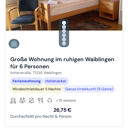
gallery.slide_selector
Zu Slide 1 wechseln
Zu Slide 2 wechseln
Zu Slide 3 wechseln
Zu Slide 4 wechseln
Zu Slide 5 wechseln
Zu Slide 6 wechseln
Große Wohnung im ruhigen Waiblingen
für 6 Personen
Kelterstraße,
71336
Waiblingen
Ferienwohnung
Hohenacker
Mindestmietdauer 5 Nächte
Ganze Unterkunft (6 Gäste)
+ 15 weitere
26,75 €
Durchschnitt pro Nacht & Person