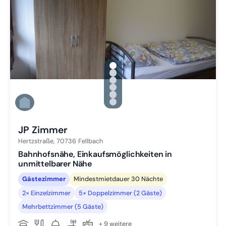
gallery.slide_selector
Zu Slide 1 wechseln
Zu Slide 2 wechseln
Zu Slide 3 wechseln
Zu Slide 4 wechseln
Zu Slide 5 wechseln
Zu Slide 6 wechseln
JP Zimmer
Hertzstraße,
70736
Fellbach
Bahnhofsnähe, Einkaufsmöglichkeiten in
unmittelbarer Nähe
Gästezimmer
Mindestmietdauer 30 Nächte
2× Einzelzimmer
5× Doppelzimmer (2 Gäste)
Mehrbettzimmer (5 Gäste)
+ 9 weitere