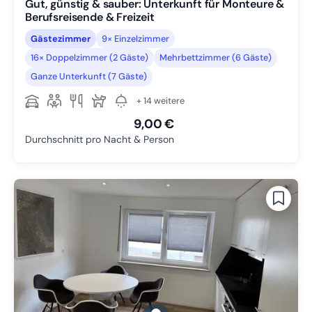
Gut, günstig & sauber: Unterkunft für Monteure &
Berufsreisende & Freizeit
Gästezimmer
9× Einzelzimmer
16× Doppelzimmer (2 Gäste)
Mehrbettzimmer (6 Gäste)
Ganze Unterkunft (7 Gäste)
+ 14 weitere
9,00 €
Durchschnitt pro Nacht & Person