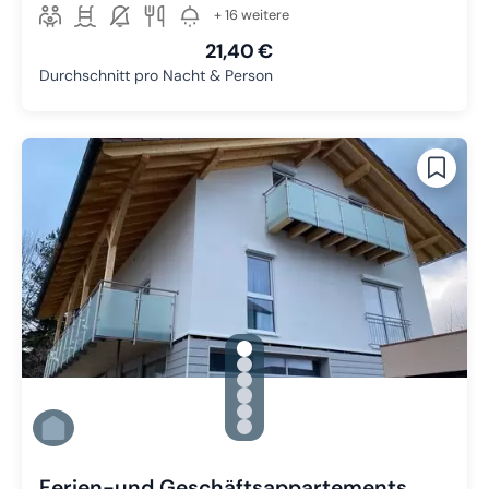
+ 16 weitere
21,40 €
Durchschnitt pro Nacht & Person
gallery.slide_selector
Zu Slide 1 wechseln
Zu Slide 2 wechseln
Zu Slide 3 wechseln
Zu Slide 4 wechseln
Zu Slide 5 wechseln
Zu Slide 6 wechseln
Ferien-und Geschäftsappartements