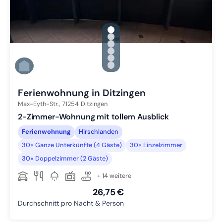
gallery.slide_selector
Zu Slide 1 wechseln
Zu Slide 2 wechseln
Zu Slide 3 wechseln
Zu Slide 4 wechseln
Zu Slide 5 wechseln
Zu Slide 6 wechseln
Ferienwohnung in Ditzingen
Max-Eyth-Str.,
71254
Ditzingen
2-Zimmer-Wohnung mit tollem Ausblick
Ferienwohnung
Hirschlanden
30× Ganze Unterkünfte (4 Gäste)
30× Einzelzimmer
30× Doppelzimmer (2 Gäste)
+ 14 weitere
26,75 €
Durchschnitt pro Nacht & Person