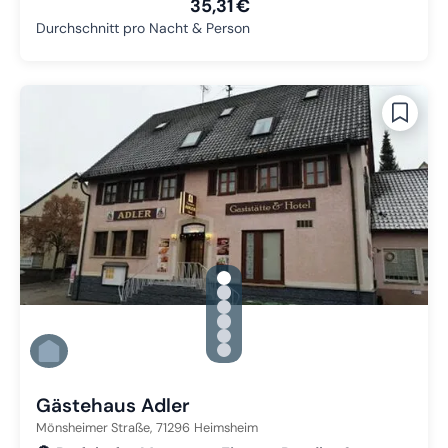
35,31 €
Durchschnitt pro Nacht & Person
gallery.slide_selector
Zu Slide 1 wechseln
Zu Slide 2 wechseln
Zu Slide 3 wechseln
Zu Slide 4 wechseln
Zu Slide 5 wechseln
Zu Slide 6 wechseln
Gästehaus Adler
Mönsheimer Straße,
71296
Heimsheim