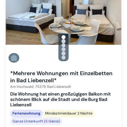
gallery.slide_selector
Zu Slide 1 wechseln
Zu Slide 2 wechseln
Zu Slide 3 wechseln
Zu Slide 4 wechseln
Zu Slide 5 wechseln
Zu Slide 6 wechseln
*Mehrere Wohnungen mit Einzelbetten
in Bad Liebenzell*
Am Hochwald,
75378
Bad Liebenzell
Die Wohnung hat einen großzügigen Balkon mit
schönem Blick auf die Stadt und die Burg Bad
Liebenzell
Ferienwohnung
Mindestmietdauer 2 Nächte
Ganze Unterkunft (5 Gäste)