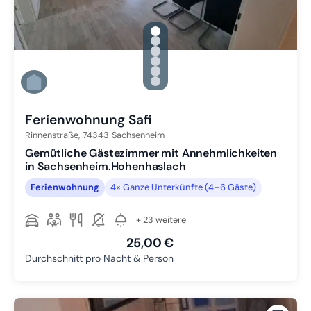
gallery.slide_selector
Zu Slide 1 wechseln
Zu Slide 2 wechseln
Zu Slide 3 wechseln
Zu Slide 4 wechseln
Zu Slide 5 wechseln
Zu Slide 6 wechseln
Ferienwohnung Safi
Rinnenstraße,
74343
Sachsenheim
Gemütliche Gästezimmer mit Annehmlichkeiten
in Sachsenheim.Hohenhaslach
Ferienwohnung
4× Ganze Unterkünfte (4–6 Gäste)
+ 23 weitere
25,00 €
Durchschnitt pro Nacht & Person