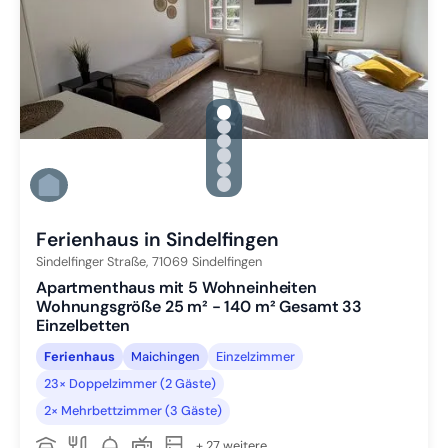
gallery.slide_selector
Zu Slide 1 wechseln
Zu Slide 2 wechseln
Zu Slide 3 wechseln
Zu Slide 4 wechseln
Zu Slide 5 wechseln
Zu Slide 6 wechseln
Ferienhaus in Sindelfingen
Sindelfinger Straße,
71069
Sindelfingen
Apartmenthaus mit 5 Wohneinheiten
Wohnungsgröße 25 m² - 140 m² Gesamt 33
Einzelbetten
Ferienhaus
Maichingen
Einzelzimmer
23× Doppelzimmer (2 Gäste)
2× Mehrbettzimmer (3 Gäste)
+ 27 weitere