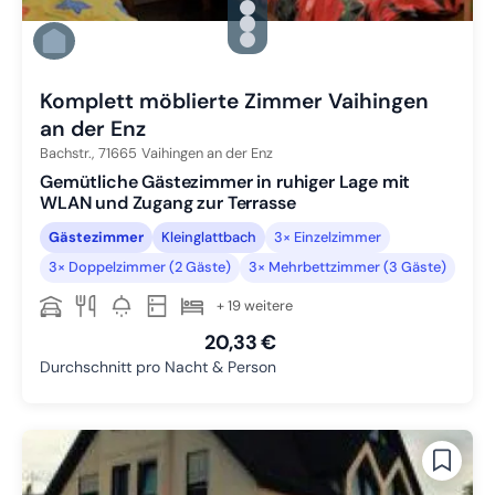
Zu Slide 1 wechseln
Zu Slide 2 wechseln
Zu Slide 3 wechseln
Zu Slide 4 wechseln
Komplett möblierte Zimmer Vaihingen
an der Enz
Bachstr.,
71665
Vaihingen an der Enz
Gemütliche Gästezimmer in ruhiger Lage mit
WLAN und Zugang zur Terrasse
Gästezimmer
Kleinglattbach
3× Einzelzimmer
3× Doppelzimmer (2 Gäste)
3× Mehrbettzimmer (3 Gäste)
+ 19 weitere
20,33 €
Durchschnitt pro Nacht & Person