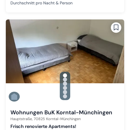
Durchschnitt pro Nacht & Person
gallery.slide_selector
Zu Slide 1 wechseln
Zu Slide 2 wechseln
Zu Slide 3 wechseln
Zu Slide 4 wechseln
Zu Slide 5 wechseln
Zu Slide 6 wechseln
Wohnungen BuK Korntal-Münchingen
Hauptstraße,
70825
Korntal-Münchingen
Frisch renovierte Apartments!