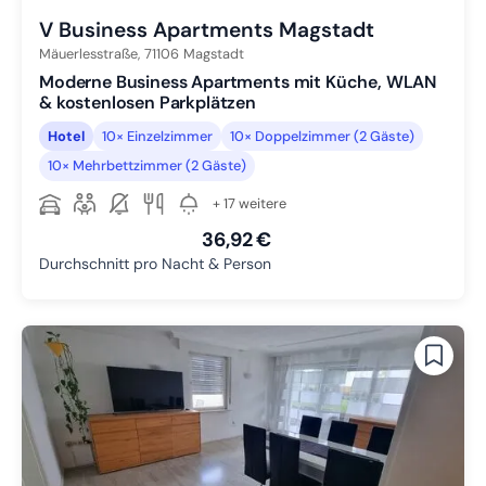
V Business Apartments Magstadt
Mäuerlesstraße,
71106
Magstadt
Moderne Business Apartments mit Küche, WLAN
& kostenlosen Parkplätzen
Hotel
10× Einzelzimmer
10× Doppelzimmer (2 Gäste)
10× Mehrbettzimmer (2 Gäste)
+ 17 weitere
36,92 €
Durchschnitt pro Nacht & Person