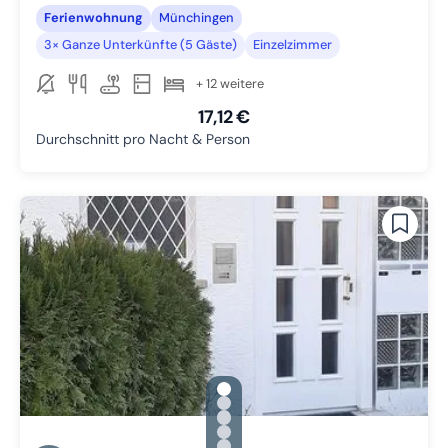
Ferienwohnung
Münchingen
3× Ganze Unterkünfte (5 Gäste)
Einzelzimmer
+ 12 weitere
17,12 €
Durchschnitt pro Nacht & Person
gallery.slide_selector
Zu Slide 1 wechseln
Zu Slide 2 wechseln
Zu Slide 3 wechseln