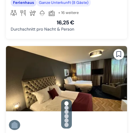
Ferienhaus
Ganze Unterkunft (8 Gäste)
+ 16 weitere
16,25 €
Durchschnitt pro Nacht & Person
gallery.slide_selector
Zu Slide 1 wechseln
Zu Slide 2 wechseln
Zu Slide 3 wechseln
Zu Slide 4 wechseln
Zu Slide 5 wechseln
Zu Slide 6 wechseln