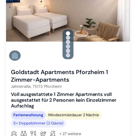
gallery.slide_selector
Zu Slide 1 wechseln
Zu Slide 2 wechseln
Zu Slide 3 wechseln
Zu Slide 4 wechseln
Zu Slide 5 wechseln
Zu Slide 6 wechseln
Goldstadt Apartments Pforzheim 1
Zimmer-Apartments
Jahnstraße,
75173
Pforzheim
Voll ausgestattete 1 Zimmer Apartments voll
ausgestattet für 2 Personen kein Einzelzimmer
Aufschlag
Ferienwohnung
Mindestmietdauer 2 Nächte
5× Doppelzimmer (2 Gäste)
+ 27 weitere