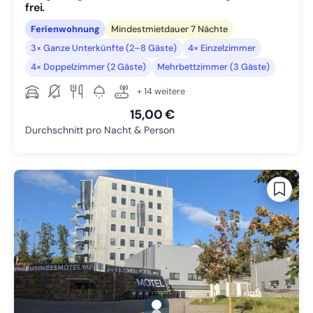
frei.
Ferienwohnung
Mindestmietdauer 7 Nächte
3× Ganze Unterkünfte (2–8 Gäste)
4× Einzelzimmer
4× Doppelzimmer (2 Gäste)
Mehrbettzimmer (3 Gäste)
+ 14 weitere
15,00 €
Durchschnitt pro Nacht & Person
gallery.slide_selector