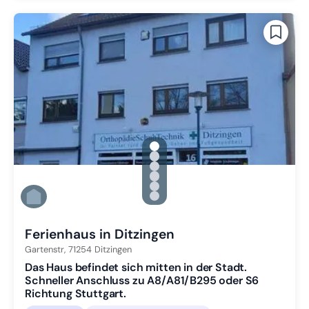
gallery.slide_selector
Zu Slide 1 wechseln
Zu Slide 2 wechseln
Zu Slide 3 wechseln
Zu Slide 4 wechseln
Zu Slide 5 wechseln
Zu Slide 6 wechseln
Ferienhaus in Ditzingen
Gartenstr,
71254
Ditzingen
Das Haus befindet sich mitten in der Stadt.
Schneller Anschluss zu A8/A81/B295 oder S6
Richtung Stuttgart.