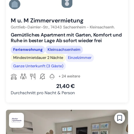
Zu Slide 4 wechseln
Zu Slide 5 wechseln
Zu Slide 6 wechseln
M u. M Zimmervermietung
Gottlieb-Daimler-Str.,
74343
Sachsenheim - Kleinsachsenh.
Gemütliches Apartment mit Garten, Komfort und
Ruhe in bester Lage Ab sofort wieder frei
Ferienwohnung
Kleinsachsenheim
Mindestmietdauer 2 Nächte
Einzelzimmer
Ganze Unterkunft (3 Gäste)
+ 24 weitere
21,40 €
Durchschnitt pro Nacht & Person