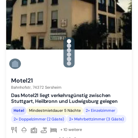
gallery.slide_selector
Zu Slide 1 wechseln
Zu Slide 2 wechseln
Zu Slide 3 wechseln
Zu Slide 4 wechseln
Zu Slide 5 wechseln
Zu Slide 6 wechseln
Motel21
Bahnhofstr,
74372
Sersheim
Das Motel21 liegt verkehrsgünstig zwischen
Stuttgart, Heilbronn und Ludwigsburg gelegen
Hotel
Mindestmietdauer 5 Nächte
2× Einzelzimmer
2× Doppelzimmer (2 Gäste)
2× Mehrbettzimmer (3 Gäste)
+ 10 weitere