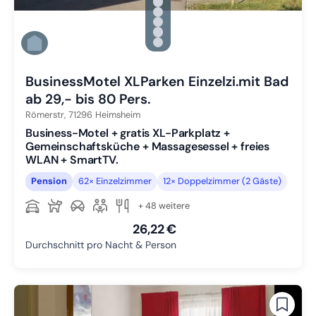
Zu Slide 1 wechseln
Zu Slide 2 wechseln
Zu Slide 3 wechseln
Zu Slide 4 wechseln
Zu Slide 5 wechseln
Zu Slide 6 wechseln
BusinessMotel XLParken Einzelzi.mit Bad
ab 29,- bis 80 Pers.
Römerstr,
71296
Heimsheim
Business-Motel + gratis XL-Parkplatz +
Gemeinschaftsküche + Massagesessel + freies
WLAN + SmartTV.
Pension
62× Einzelzimmer
12× Doppelzimmer (2 Gäste)
+ 48 weitere
26,22 €
Durchschnitt pro Nacht & Person