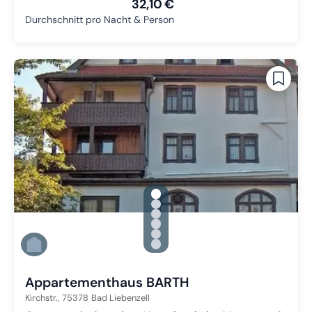
32,10 €
Durchschnitt pro Nacht & Person
gallery.slide_selector
Zu Slide 1 wechseln
Zu Slide 2 wechseln
Zu Slide 3 wechseln
Zu Slide 4 wechseln
Zu Slide 5 wechseln
Zu Slide 6 wechseln
Appartementhaus BARTH
Kirchstr.,
75378
Bad Liebenzell