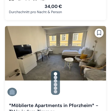
34,00 €
Durchschnitt pro Nacht & Person
gallery.slide_selector
Zu Slide 1 wechseln
Zu Slide 2 wechseln
Zu Slide 3 wechseln
Zu Slide 4 wechseln
Zu Slide 5 wechseln
Zu Slide 6 wechseln
*Möblierte Apartments in Pforzheim* -