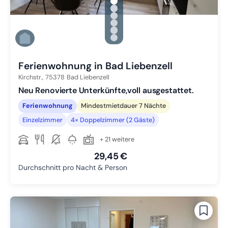
gallery.slide_selector
Zu Slide 1 wechseln
Zu Slide 2 wechseln
Zu Slide 3 wechseln
Zu Slide 4 wechseln
Zu Slide 5 wechseln
Zu Slide 6 wechseln
Ferienwohnung in Bad Liebenzell
Kirchstr.,
75378
Bad Liebenzell
Neu Renovierte Unterkünfte,voll ausgestattet.
Ferienwohnung
Mindestmietdauer 7 Nächte
Einzelzimmer
4× Doppelzimmer (2 Gäste)
+ 21 weitere
29,45 €
Durchschnitt pro Nacht & Person