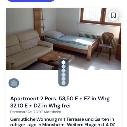
gallery.slide_selector
Zu Slide 1 wechseln
Zu Slide 2 wechseln
Zu Slide 3 wechseln
Zu Slide 4 wechseln
Zu Slide 5 wechseln
Zu Slide 6 wechseln
Apartment 2 Pers. 53,50 E + EZ in Whg
32,10 E + DZ in Whg frei
Dammstraße,
71297
Mönsheim
Gemütliche Wohnung mit Terrasse und Garten in
ruhiger Lage in Mönsheim. Weitere Etage mit 4 DZ