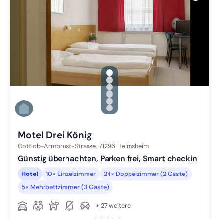
gallery.slide_selector
Zu Slide 1 wechseln
Zu Slide 2 wechseln
Zu Slide 3 wechseln
Zu Slide 4 wechseln
Zu Slide 5 wechseln
Zu Slide 6 wechseln
Motel Drei König
Gottlob-Armbrust-Strasse,
71296
Heimsheim
Günstig übernachten, Parken frei, Smart checkin
Hotel
10× Einzelzimmer
24× Doppelzimmer (2 Gäste)
5× Mehrbettzimmer (3 Gäste)
+ 27 weitere