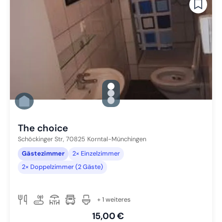
gallery.slide_selector
Zu Slide 1 wechseln
Zu Slide 2 wechseln
Zu Slide 3 wechseln
The choice
Schöckinger Str,
70825
Korntal-Münchingen
Gästezimmer
2× Einzelzimmer
2× Doppelzimmer (2 Gäste)
+ 1 weiteres
15,00 €