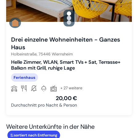
gallery.slide_selector
Zu Slide 1 wechseln
Zu Slide 2 wechseln
Zu Slide 3 wechseln
Drei einzelne Wohneinheiten - Ganzes
Haus
Holbeinstraße,
75446
Wiernsheim
Helle Zimmer, WLAN, Smart TVs + Sat, Terrasse+
Balkon mit Grill, ruhige Lage
Ferienhaus
+ 27 weitere
20,00 €
Durchschnitt pro Nacht & Person
Weitere Unterkünfte in der Nähe
sortiert nach Entfernung