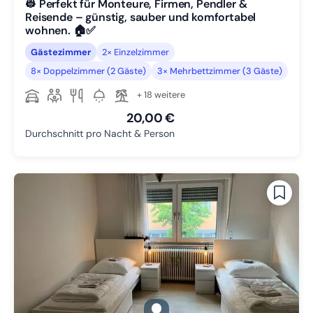
👷 Perfekt für Monteure, Firmen, Pendler &
Reisende – günstig, sauber und komfortabel
wohnen. 🏠✅
Gästezimmer
2× Einzelzimmer
8× Doppelzimmer (2 Gäste)
3× Mehrbettzimmer (3 Gäste)
+ 18 weitere
20,00 €
Durchschnitt pro Nacht & Person
gallery.slide_selector