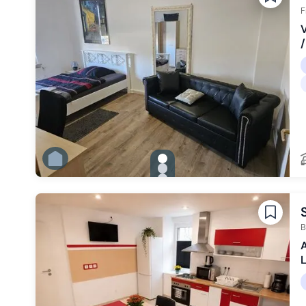
Zu Slide 6 wechseln
F
V
/
gallery.slide_selector
Zu Slide 1 wechseln
Zu Slide 2 wechseln
Zu Slide 3 wechseln
Zu Slide 4 wechseln
Zu Slide 5 wechseln
Zu Slide 6 wechseln
B