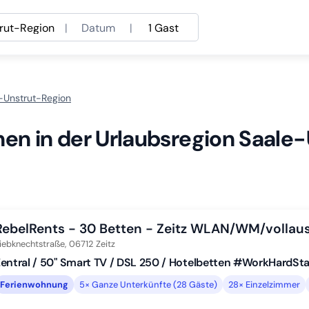
rut-Region
|
Datum
|
1 Gast
e-Unstrut-Region
nen in der Urlaubsregion Saale
RebelRents - 30 Betten - Zeitz WLAN/WM/vollau
iebknechtstraße,
06712
Zeitz
entral / 50" Smart TV / DSL 250 / Hotelbetten #WorkHardSt
Ferienwohnung
5× Ganze Unterkünfte (28 Gäste)
28× Einzelzimmer