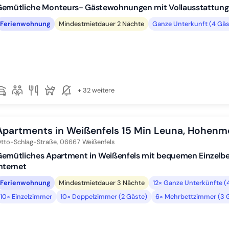
emütliche Monteurs- Gästewohnungen mit Vollausstattung i
Ferienwohnung
Mindestmietdauer 2 Nächte
Ganze Unterkunft (4 Gäs
+ 32 weitere
Apartments in Weißenfels 15 Min Leuna, Hohenm
tto-Schlag-Straße,
06667
Weißenfels
emütliches Apartment in Weißenfels mit bequemen Einzelbe
nternet
Ferienwohnung
Mindestmietdauer 3 Nächte
12× Ganze Unterkünfte (
10× Einzelzimmer
10× Doppelzimmer (2 Gäste)
6× Mehrbettzimmer (3 