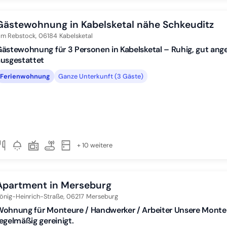
Gästewohnung in Kabelsketal nähe Schkeuditz
m Rebstock,
06184
Kabelsketal
ästewohnung für 3 Personen in Kabelsketal – Ruhig, gut ang
usgestattet
Ferienwohnung
Ganze Unterkunft (3 Gäste)
+ 10 weitere
Apartment in Merseburg
önig-Heinrich-Straße,
06217
Merseburg
Wohnung für Monteure / Handwerker / Arbeiter Unsere Mont
egelmäßig gereinigt.