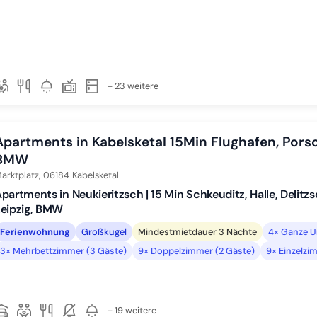
+ 23 weitere
Apartments in Kabelsketal 15Min Flughafen, Porsc
BMW
arktplatz,
06184
Kabelsketal
partments in Neukieritzsch | 15 Min Schkeuditz, Halle, Delitz
Leipzig, BMW
Ferienwohnung
Großkugel
Mindestmietdauer 3 Nächte
4× Ganze U
3× Mehrbettzimmer (3 Gäste)
9× Doppelzimmer (2 Gäste)
9× Einzelzi
+ 19 weitere