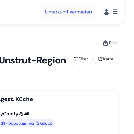
☰
Unterkunft vermieten
Teilen
-Unstrut-Region
Filter
Karte
sgest. Küche
ayComfy 💪🛋️
28× Doppelzimmer (2 Gäste)