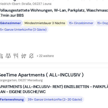
riedrich-Ebert-Straße,
06237
Leuna
ollausgestattete Wohnungen, W-Lan, Parkplatz, Waschmaschi
 7min zur BBS
Gästezimmer
Mindestmietdauer 3 Nächte
15× Einzelzimmer
15× Do
5× Ganze Unterkünfte (3 Gäste)
+ 22 weitere
SeeTime Apartments ( ALL-INCLUSIV )
ürgergarten,
06217
Merseburg
APARTMENTS (ALL-INCLUSIV- RENT) EINZELBETTEN - PARKPLÄ
LAN - EIGENE DUSCHE/WC
Ferienwohnung
39× Ganze Unterkünfte (2–20 Gäste)