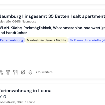
Naumburg I insgesamt 35 Betten I salt apartmen
alstraße,
06618
Naumburg
LAN, Küche, Parkmöglichkeit, Waschmaschine, hochwertige 
und Handtücher.
Ferienwohnung
Mindestmietdauer 7 Nächte
8× Ganze Unterkünfte (
+ 29 weitere
Ferienwohnung in Leuna
⭐
1.0
osenstraße,
06237
Leuna