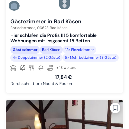
Zu Slide 4 wechseln
Zu Slide 5 wechseln
Zu Slide 6 wechseln
Gästezimmer in Bad Kösen
Borlachstrasse,
06628
Bad Kösen
Hier schlafen die Profis !!! 5 komfortable
Wohnungen mit insgesamt 15 Betten
Gästezimmer
Bad Kösen
12× Einzelzimmer
4× Doppelzimmer (2 Gäste)
5× Mehrbettzimmer (3 Gäste)
+ 18 weitere
17,84 €
Durchschnitt pro Nacht & Person