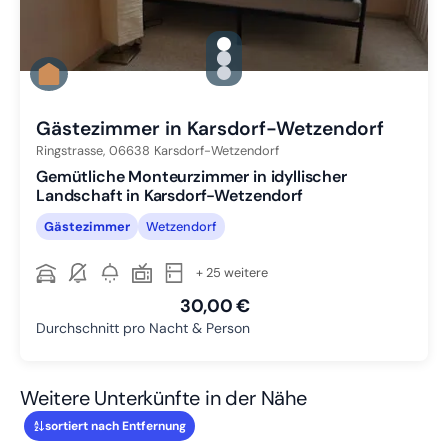
gallery.slide_selector
Zu Slide 1 wechseln
Zu Slide 2 wechseln
Zu Slide 3 wechseln
Gästezimmer in Karsdorf-Wetzendorf
Ringstrasse,
06638
Karsdorf-Wetzendorf
Gemütliche Monteurzimmer in idyllischer
Landschaft in Karsdorf-Wetzendorf
Gästezimmer
Wetzendorf
+ 25 weitere
30,00 €
Durchschnitt pro Nacht & Person
Weitere Unterkünfte in der Nähe
sortiert nach Entfernung