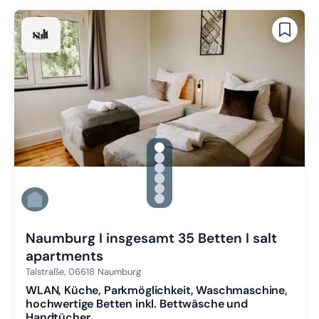
gallery.slide_selector
Zu Slide 1 wechseln
Zu Slide 2 wechseln
Zu Slide 3 wechseln
Zu Slide 4 wechseln
Zu Slide 5 wechseln
Zu Slide 6 wechseln
Naumburg I insgesamt 35 Betten I salt
apartments
Talstraße,
06618
Naumburg
WLAN, Küche, Parkmöglichkeit, Waschmaschine,
hochwertige Betten inkl. Bettwäsche und
Handtücher.