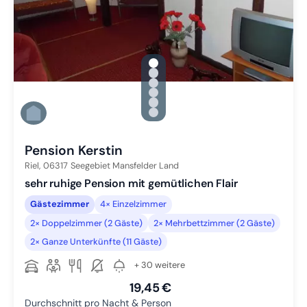
gallery.slide_selector
Zu Slide 1 wechseln
Zu Slide 2 wechseln
Zu Slide 3 wechseln
Zu Slide 4 wechseln
Zu Slide 5 wechseln
Zu Slide 6 wechseln
Pension Kerstin
Riel,
06317
Seegebiet Mansfelder Land
sehr ruhige Pension mit gemütlichen Flair
Gästezimmer
4× Einzelzimmer
2× Doppelzimmer (2 Gäste)
2× Mehrbettzimmer (2 Gäste)
2× Ganze Unterkünfte (11 Gäste)
+ 30 weitere
19,45 €
Durchschnitt pro Nacht & Person