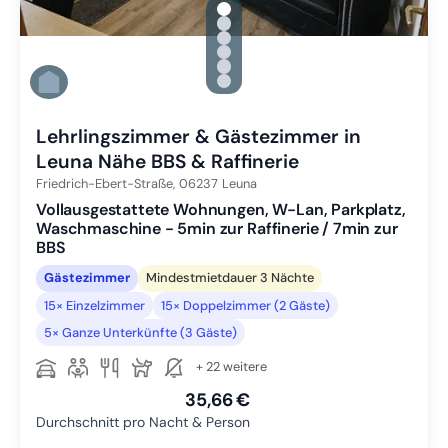
gallery.slide_selector
Zu Slide 1 wechseln
Zu Slide 2 wechseln
Zu Slide 3 wechseln
Zu Slide 4 wechseln
Zu Slide 5 wechseln
Zu Slide 6 wechseln
Lehrlingszimmer & Gästezimmer in
Leuna Nähe BBS & Raffinerie
Friedrich-Ebert-Straße,
06237
Leuna
Vollausgestattete Wohnungen, W-Lan, Parkplatz,
Waschmaschine - 5min zur Raffinerie / 7min zur
BBS
Gästezimmer
Mindestmietdauer 3 Nächte
15× Einzelzimmer
15× Doppelzimmer (2 Gäste)
5× Ganze Unterkünfte (3 Gäste)
+ 22 weitere
35,66 €
Durchschnitt pro Nacht & Person