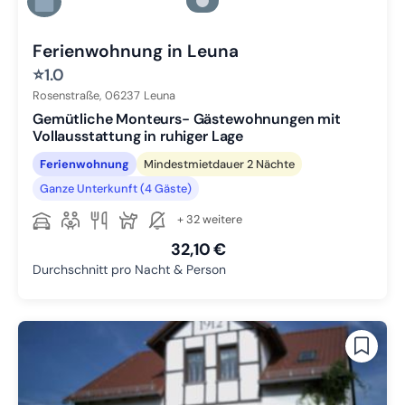
Zu Slide 5 wechseln
Zu Slide 6 wechseln
Ferienwohnung in Leuna
⭐
1.0
Rosenstraße,
06237
Leuna
Gemütliche Monteurs- Gästewohnungen mit
Vollausstattung in ruhiger Lage
Ferienwohnung
Mindestmietdauer 2 Nächte
Ganze Unterkunft (4 Gäste)
+ 32 weitere
32,10 €
Durchschnitt pro Nacht & Person