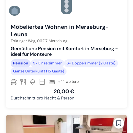
Zu Slide 3 wechseln
Zu Slide 4 wechseln
Zu Slide 5 wechseln
Zu Slide 6 wechseln
Möbeliertes Wohnen in Merseburg-
Leuna
Thüringer Weg,
06217
Merseburg
Gemütliche Pension mit Komfort in Merseburg -
ideal für Monteure
Pension
9× Einzelzimmer
6× Doppelzimmer (2 Gäste)
Ganze Unterkunft (15 Gäste)
+ 14 weitere
20,00 €
Durchschnitt pro Nacht & Person