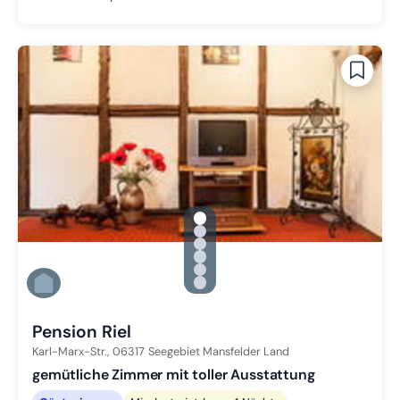
gallery.slide_selector
Zu Slide 1 wechseln
Zu Slide 2 wechseln
Zu Slide 3 wechseln
Zu Slide 4 wechseln
Zu Slide 5 wechseln
Zu Slide 6 wechseln
Pension Riel
Karl-Marx-Str.,
06317
Seegebiet Mansfelder Land
gemütliche Zimmer mit toller Ausstattung