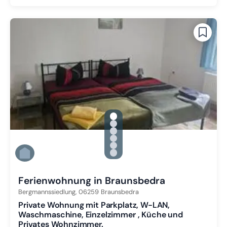
gallery.slide_selector
Zu Slide 1 wechseln
Zu Slide 2 wechseln
Zu Slide 3 wechseln
Zu Slide 4 wechseln
Zu Slide 5 wechseln
Zu Slide 6 wechseln
Ferienwohnung in Braunsbedra
Bergmannssiedlung,
06259
Braunsbedra
Private Wohnung mit Parkplatz, W-LAN,
Waschmaschine, Einzelzimmer , Küche und
Privates Wohnzimmer.