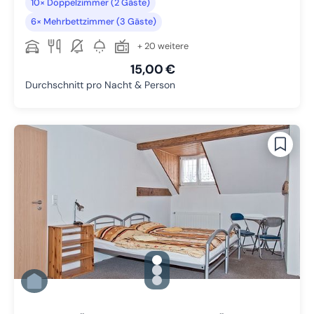
10× Doppelzimmer (2 Gäste)
6× Mehrbettzimmer (3 Gäste)
+ 20 weitere
15,00 €
Durchschnitt pro Nacht & Person
gallery.slide_selector
Zu Slide 1 wechseln
Zu Slide 2 wechseln
Zu Slide 3 wechseln