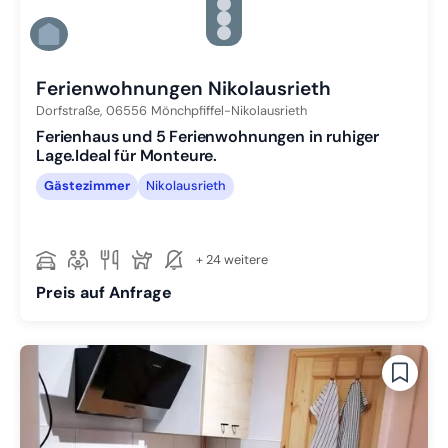
Zu Slide 3 wechseln
Zu Slide 4 wechseln
Zu Slide 5 wechseln
Zu Slide 6 wechseln
Ferienwohnungen Nikolausrieth
Dorfstraße,
06556
Mönchpfiffel-Nikolausrieth
Ferienhaus und 5 Ferienwohnungen in ruhiger
Lage.Ideal für Monteure.
Gästezimmer
Nikolausrieth
+ 24 weitere
Preis auf Anfrage