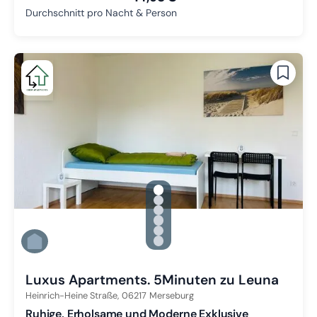
Durchschnitt pro Nacht & Person
gallery.slide_selector
Zu Slide 1 wechseln
Zu Slide 2 wechseln
Zu Slide 3 wechseln
Zu Slide 4 wechseln
Zu Slide 5 wechseln
Zu Slide 6 wechseln
Luxus Apartments. 5Minuten zu Leuna
Heinrich-Heine Straße,
06217
Merseburg
Ruhige, Erholsame und Moderne Exklusive