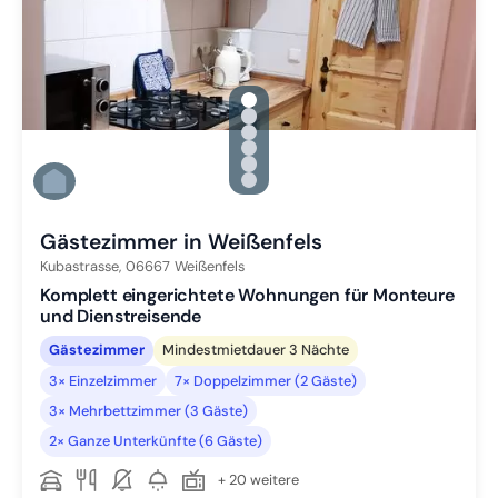
gallery.slide_selector
Zu Slide 1 wechseln
Zu Slide 2 wechseln
Zu Slide 3 wechseln
Zu Slide 4 wechseln
Zu Slide 5 wechseln
Zu Slide 6 wechseln
Gästezimmer in Weißenfels
Kubastrasse,
06667
Weißenfels
Komplett eingerichtete Wohnungen für Monteure
und Dienstreisende
Gästezimmer
Mindestmietdauer 3 Nächte
3× Einzelzimmer
7× Doppelzimmer (2 Gäste)
3× Mehrbettzimmer (3 Gäste)
2× Ganze Unterkünfte (6 Gäste)
+ 20 weitere