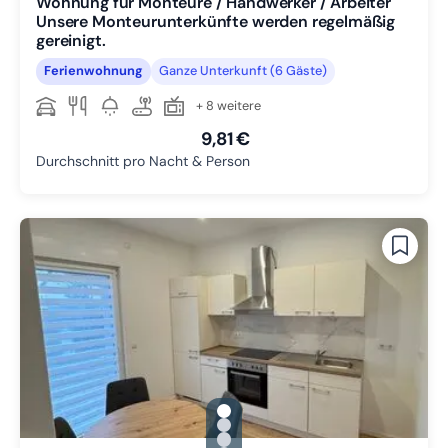
Wohnung für Monteure / Handwerker / Arbeiter
Unsere Monteurunterkünfte werden regelmäßig
gereinigt.
Ferienwohnung
Ganze Unterkunft (6 Gäste)
+ 8 weitere
9,81 €
Durchschnitt pro Nacht & Person
gallery.slide_selector
Zu Slide 1 wechseln
Zu Slide 2 wechseln