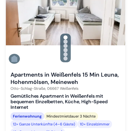
gallery.slide_selector
Zu Slide 1 wechseln
Zu Slide 2 wechseln
Zu Slide 3 wechseln
Zu Slide 4 wechseln
Zu Slide 5 wechseln
Zu Slide 6 wechseln
Apartments in Weißenfels 15 Min Leuna,
Hohenmölsen, Meineweh
Otto-Schlag-Straße,
06667
Weißenfels
Gemütliches Apartment in Weißenfels mit
bequemen Einzelbetten, Küche, High-Speed
Internet
Ferienwohnung
Mindestmietdauer 3 Nächte
12× Ganze Unterkünfte (4–6 Gäste)
10× Einzelzimmer