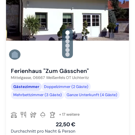
gallery.slide_selector
Zu Slide 1 wechseln
Zu Slide 2 wechseln
Zu Slide 3 wechseln
Zu Slide 4 wechseln
Zu Slide 5 wechseln
Zu Slide 6 wechseln
Ferienhaus "Zum Gässchen"
Mittelgasse,
06667
Weißenfels OT Uichteritz
Gästezimmer
Doppelzimmer (2 Gäste)
Mehrbettzimmer (3 Gäste)
Ganze Unterkunft (4 Gäste)
+ 17 weitere
22,50 €
Durchschnitt pro Nacht & Person