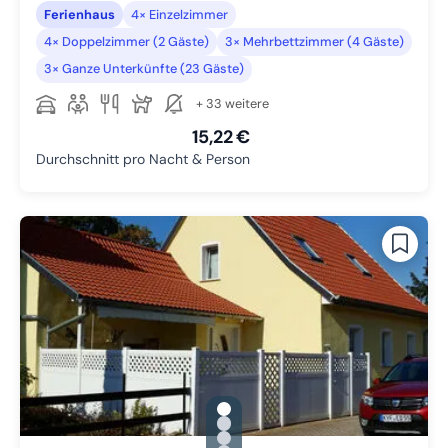
Ferienhaus
4× Einzelzimmer
4× Doppelzimmer (2 Gäste)
3× Mehrbettzimmer (4 Gäste)
3× Ganze Unterkünfte (23 Gäste)
+ 33 weitere
15,22 €
Durchschnitt pro Nacht & Person
gallery.slide_selector
Zu Slide 1 wechseln
Zu Slide 2 wechseln