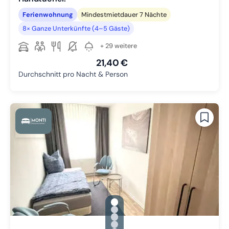
Ferienwohnung
Mindestmietdauer 7 Nächte
8× Ganze Unterkünfte (4–5 Gäste)
+ 29 weitere
21,40 €
Durchschnitt pro Nacht & Person
gallery.slide_selector
Zu Slide 1 wechseln
Zu Slide 2 wechseln
Zu Slide 3 wechseln