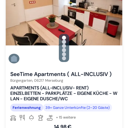
gallery.slide_selector
Zu Slide 1 wechseln
Zu Slide 2 wechseln
Zu Slide 3 wechseln
Zu Slide 4 wechseln
Zu Slide 5 wechseln
Zu Slide 6 wechseln
SeeTime Apartments ( ALL-INCLUSIV )
Bürgergarten,
06217
Merseburg
APARTMENTS (ALL-INCLUSIV- RENT)
EINZELBETTEN - PARKPLÄTZE - EIGENE KÜCHE - W
LAN - EIGENE DUSCHE/WC
Ferienwohnung
39× Ganze Unterkünfte (2–20 Gäste)
+ 15 weitere
14,98 €