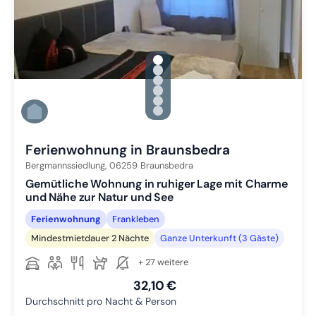
gallery.slide_selector
Zu Slide 1 wechseln
Zu Slide 2 wechseln
Zu Slide 3 wechseln
Zu Slide 4 wechseln
Zu Slide 5 wechseln
Zu Slide 6 wechseln
Ferienwohnung in Braunsbedra
Bergmannssiedlung,
06259
Braunsbedra
Gemütliche Wohnung in ruhiger Lage mit Charme
und Nähe zur Natur und See
Ferienwohnung
Frankleben
Mindestmietdauer 2 Nächte
Ganze Unterkunft (3 Gäste)
+ 27 weitere
32,10 €
Durchschnitt pro Nacht & Person