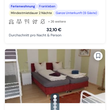
Ferienwohnung
Frankleben
Mindestmietdauer 2 Nächte
Ganze Unterkunft (6 Gäste)
+ 26 weitere
32,10 €
Durchschnitt pro Nacht & Person
gallery.slide_selector
Zu Slide 1 wechseln
Zu Slide 2 wechseln
Zu Slide 3 wechseln