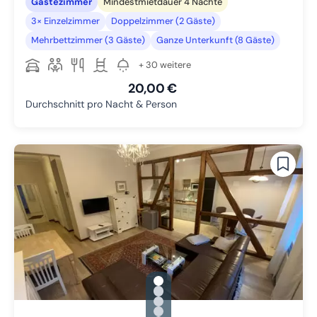
Gästezimmer
Mindestmietdauer 4 Nächte
3× Einzelzimmer
Doppelzimmer (2 Gäste)
Mehrbettzimmer (3 Gäste)
Ganze Unterkunft (8 Gäste)
+ 30 weitere
20,00 €
Durchschnitt pro Nacht & Person
gallery.slide_selector
Zu Slide 1 wechseln
Zu Slide 2 wechseln
Zu Slide 3 wechseln