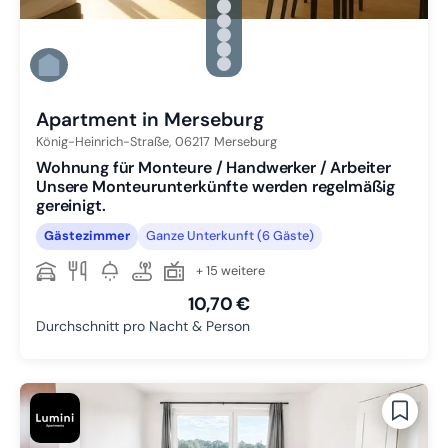
Zu Slide 1 wechseln
Zu Slide 2 wechseln
Zu Slide 3 wechseln
Zu Slide 4 wechseln
Zu Slide 5 wechseln
Zu Slide 6 wechseln
Apartment in Merseburg
König-Heinrich-Straße,
06217
Merseburg
Wohnung für Monteure / Handwerker / Arbeiter
Unsere Monteurunterkünfte werden regelmäßig
gereinigt.
Gästezimmer
Ganze Unterkunft (6 Gäste)
+ 15 weitere
10,70 €
Durchschnitt pro Nacht & Person