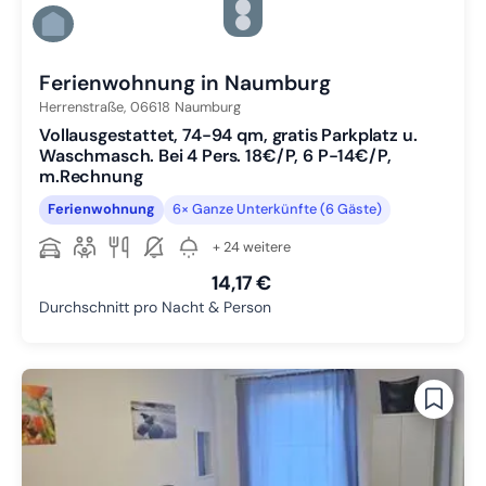
Zu Slide 4 wechseln
Zu Slide 5 wechseln
Zu Slide 6 wechseln
Ferienwohnung in Naumburg
Herrenstraße,
06618
Naumburg
Vollausgestattet, 74-94 qm, gratis Parkplatz u.
Waschmasch. Bei 4 Pers. 18€/P, 6 P-14€/P,
m.Rechnung
Ferienwohnung
6× Ganze Unterkünfte (6 Gäste)
+ 24 weitere
14,17 €
Durchschnitt pro Nacht & Person