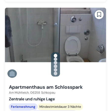
gallery.slide_selector
Zu Slide 1 wechseln
Zu Slide 2 wechseln
Zu Slide 3 wechseln
Zu Slide 4 wechseln
Zu Slide 5 wechseln
Zu Slide 6 wechseln
Apartmenthaus am Schlosspark
Am Mühlteich,
06258
Schkopau
Zentrale und ruhige Lage
Ferienwohnung
Mindestmietdauer 3 Nächte