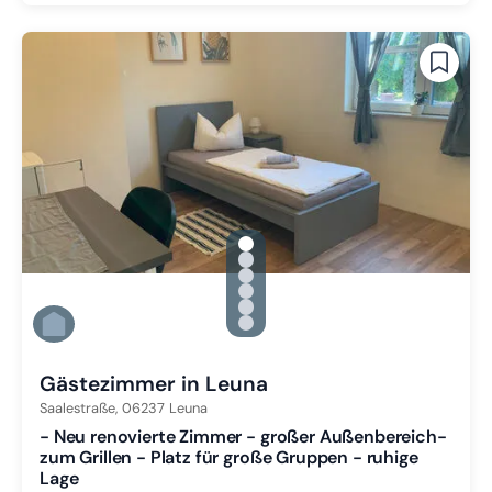
gallery.slide_selector
Zu Slide 1 wechseln
Zu Slide 2 wechseln
Zu Slide 3 wechseln
Zu Slide 4 wechseln
Zu Slide 5 wechseln
Zu Slide 6 wechseln
Gästezimmer in Leuna
Saalestraße,
06237
Leuna
- Neu renovierte Zimmer - großer Außenbereich-
zum Grillen - Platz für große Gruppen - ruhige
Lage