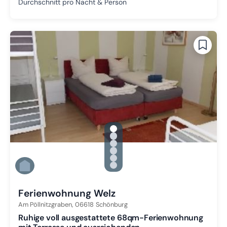
Durchschnitt pro Nacht & Person
gallery.slide_selector
Zu Slide 1 wechseln
Zu Slide 2 wechseln
Zu Slide 3 wechseln
Zu Slide 4 wechseln
Zu Slide 5 wechseln
Zu Slide 6 wechseln
Ferienwohnung Welz
Am Pöllnitzgraben,
06618
Schönburg
Ruhige voll ausgestattete 68qm-Ferienwohnung