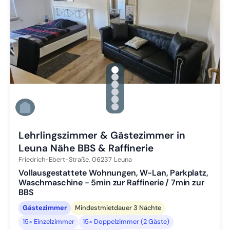
gallery.slide_selector
Zu Slide 1 wechseln
Zu Slide 2 wechseln
Zu Slide 3 wechseln
Zu Slide 4 wechseln
Zu Slide 5 wechseln
Zu Slide 6 wechseln
Lehrlingszimmer & Gästezimmer in
Leuna Nähe BBS & Raffinerie
Friedrich-Ebert-Straße,
06237
Leuna
Vollausgestattete Wohnungen, W-Lan, Parkplatz,
Waschmaschine - 5min zur Raffinerie / 7min zur
BBS
Gästezimmer
Mindestmietdauer 3 Nächte
15× Einzelzimmer
15× Doppelzimmer (2 Gäste)