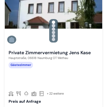
gallery.slide_selector
Zu Slide 1 wechseln
Zu Slide 2 wechseln
Zu Slide 3 wechseln
Zu Slide 4 wechseln
Zu Slide 5 wechseln
Zu Slide 6 wechseln
Private Zimmervermietung Jens Kase
Hauptstraße,
06618
Naumburg OT Wethau
Gästezimmer
+ 22 weitere
Preis auf Anfrage