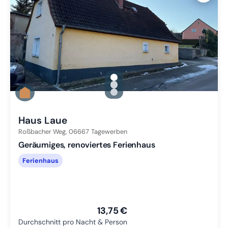
gallery.slide_selector
Zu Slide 1 wechseln
Zu Slide 2 wechseln
Zu Slide 3 wechseln
Haus Laue
Roßbacher Weg,
06667
Tagewerben
Geräumiges, renoviertes Ferienhaus
Ferienhaus
13,75 €
Durchschnitt pro Nacht & Person