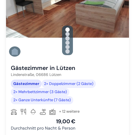
gallery.slide_selector
Zu Slide 1 wechseln
Zu Slide 2 wechseln
Zu Slide 3 wechseln
Zu Slide 4 wechseln
Zu Slide 5 wechseln
Zu Slide 6 wechseln
Gästezimmer in Lützen
Lindenstraße,
06686
Lützen
Gästezimmer
2× Doppelzimmer (2 Gäste)
2× Mehrbettzimmer (3 Gäste)
2× Ganze Unterkünfte (7 Gäste)
+ 12 weitere
19,00 €
Durchschnitt pro Nacht & Person