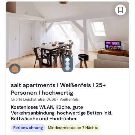
gallery.slide_selector
Zu Slide 1 wechseln
Zu Slide 2 wechseln
Zu Slide 3 wechseln
salt apartments I Weißenfels I 25+
Personen I hochwertig
Große Deichstraße,
06667
Weißenfels
Kostenloses WLAN, Küche, gute
Verkehrsanbindung, hochwertige Betten inkl.
Bettwäsche und Handtücher.
Ferienwohnung
Mindestmietdauer 7 Nächte