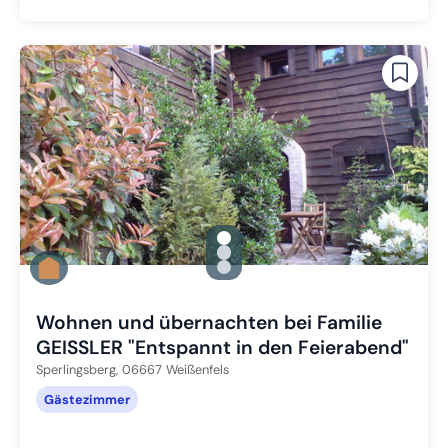
gallery.slide_selector
Zu Slide 1 wechseln
Zu Slide 2 wechseln
Zu Slide 3 wechseln
Wohnen und übernachten bei Familie
GEISSLER "Entspannt in den Feierabend"
Sperlingsberg,
06667
Weißenfels
Gästezimmer