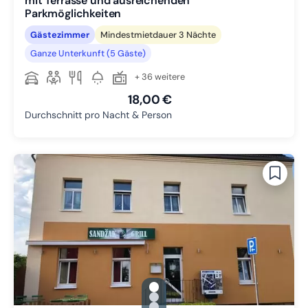
mit Terrasse und ausreichenden
Parkmöglichkeiten
Gästezimmer
Mindestmietdauer 3 Nächte
Ganze Unterkunft (5 Gäste)
+ 36 weitere
18,00 €
Durchschnitt pro Nacht & Person
gallery.slide_selector
Zu Slide 1 wechseln