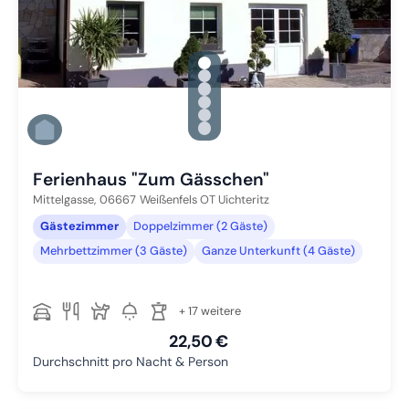
gallery.slide_selector
Zu Slide 1 wechseln
Zu Slide 2 wechseln
Zu Slide 3 wechseln
Zu Slide 4 wechseln
Zu Slide 5 wechseln
Zu Slide 6 wechseln
Ferienhaus "Zum Gässchen"
Mittelgasse,
06667
Weißenfels OT Uichteritz
Gästezimmer
Doppelzimmer (2 Gäste)
Mehrbettzimmer (3 Gäste)
Ganze Unterkunft (4 Gäste)
+ 17 weitere
22,50 €
Durchschnitt pro Nacht & Person