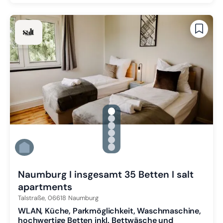
gallery.slide_selector
Zu Slide 1 wechseln
Zu Slide 2 wechseln
Zu Slide 3 wechseln
Zu Slide 4 wechseln
Zu Slide 5 wechseln
Zu Slide 6 wechseln
Naumburg I insgesamt 35 Betten I salt
apartments
Talstraße,
06618
Naumburg
WLAN, Küche, Parkmöglichkeit, Waschmaschine,
hochwertige Betten inkl. Bettwäsche und