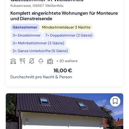
Kubastrasse,
06667
Weißenfels
Komplett eingerichtete Wohnungen für Monteure
und Dienstreisende
Gästezimmer
Mindestmietdauer 3 Nächte
3× Einzelzimmer
7× Doppelzimmer (2 Gäste)
3× Mehrbettzimmer (3 Gäste)
2× Ganze Unterkünfte (6 Gäste)
+ 20 weitere
16,00 €
Durchschnitt pro Nacht & Person