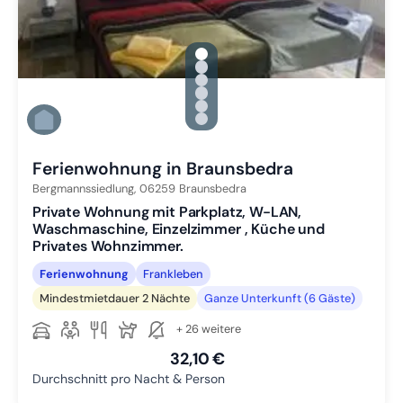
gallery.slide_selector
Zu Slide 1 wechseln
Zu Slide 2 wechseln
Zu Slide 3 wechseln
Zu Slide 4 wechseln
Zu Slide 5 wechseln
Zu Slide 6 wechseln
Ferienwohnung in Braunsbedra
Bergmannssiedlung,
06259
Braunsbedra
Private Wohnung mit Parkplatz, W-LAN,
Waschmaschine, Einzelzimmer , Küche und
Privates Wohnzimmer.
Ferienwohnung
Frankleben
Mindestmietdauer 2 Nächte
Ganze Unterkunft (6 Gäste)
+ 26 weitere
32,10 €
Durchschnitt pro Nacht & Person