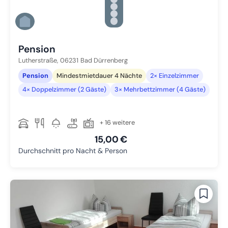
Zu Slide 2 wechseln
Zu Slide 3 wechseln
Zu Slide 4 wechseln
Zu Slide 5 wechseln
Zu Slide 6 wechseln
Pension
Lutherstraße,
06231
Bad Dürrenberg
Pension
Mindestmietdauer 4 Nächte
2× Einzelzimmer
4× Doppelzimmer (2 Gäste)
3× Mehrbettzimmer (4 Gäste)
+ 16 weitere
15,00 €
Durchschnitt pro Nacht & Person