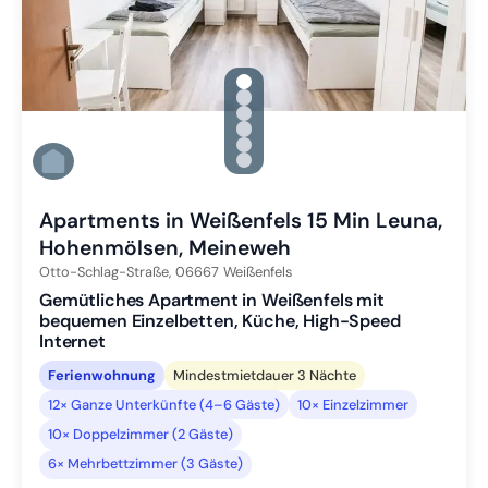
gallery.slide_selector
Zu Slide 1 wechseln
Zu Slide 2 wechseln
Zu Slide 3 wechseln
Zu Slide 4 wechseln
Zu Slide 5 wechseln
Zu Slide 6 wechseln
Apartments in Weißenfels 15 Min Leuna,
Hohenmölsen, Meineweh
Otto-Schlag-Straße,
06667
Weißenfels
Gemütliches Apartment in Weißenfels mit
bequemen Einzelbetten, Küche, High-Speed
Internet
Ferienwohnung
Mindestmietdauer 3 Nächte
12× Ganze Unterkünfte (4–6 Gäste)
10× Einzelzimmer
10× Doppelzimmer (2 Gäste)
6× Mehrbettzimmer (3 Gäste)