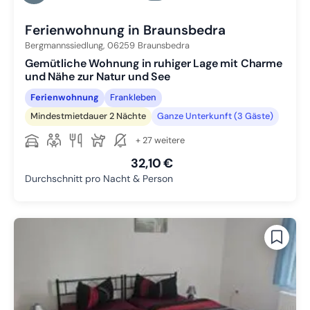
Zu Slide 6 wechseln
Ferienwohnung in Braunsbedra
Bergmannssiedlung,
06259
Braunsbedra
Gemütliche Wohnung in ruhiger Lage mit Charme
und Nähe zur Natur und See
Ferienwohnung
Frankleben
Mindestmietdauer 2 Nächte
Ganze Unterkunft (3 Gäste)
+ 27 weitere
32,10 €
Durchschnitt pro Nacht & Person