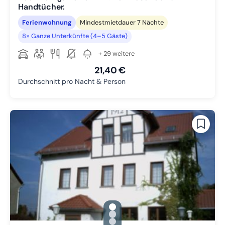
Handtücher.
Ferienwohnung
Mindestmietdauer 7 Nächte
8× Ganze Unterkünfte (4–5 Gäste)
+ 29 weitere
21,40 €
Durchschnitt pro Nacht & Person
gallery.slide_selector
Zu Slide 1 wechseln
Zu Slide 2 wechseln