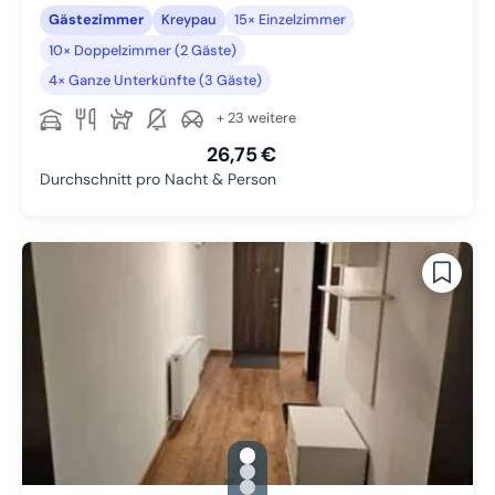
Gästezimmer
Kreypau
15× Einzelzimmer
10× Doppelzimmer (2 Gäste)
4× Ganze Unterkünfte (3 Gäste)
+ 23 weitere
26,75 €
Durchschnitt pro Nacht & Person
gallery.slide_selector
Zu Slide 1 wechseln
Zu Slide 2 wechseln