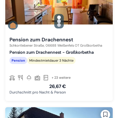
gallery.slide_selector
Zu Slide 1 wechseln
Zu Slide 2 wechseln
Zu Slide 3 wechseln
Pension zum Drachennest
Schkortlebener Straße,
06688
Weißenfels OT Großkorbetha
Pension zum Drachennest - Großkorbetha
Pension
Mindestmietdauer 3 Nächte
+ 23 weitere
26,67 €
Durchschnitt pro Nacht & Person