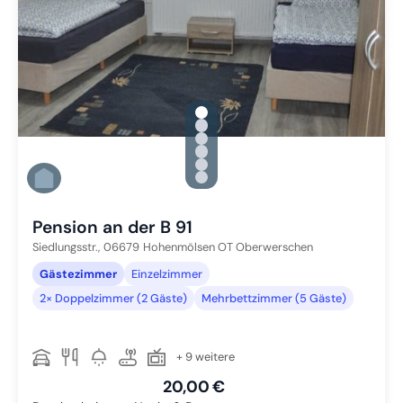
gallery.slide_selector
Zu Slide 1 wechseln
Zu Slide 2 wechseln
Zu Slide 3 wechseln
Zu Slide 4 wechseln
Zu Slide 5 wechseln
Zu Slide 6 wechseln
Pension an der B 91
Siedlungsstr.,
06679
Hohenmölsen OT Oberwerschen
Gästezimmer
Einzelzimmer
2× Doppelzimmer (2 Gäste)
Mehrbettzimmer (5 Gäste)
+ 9 weitere
20,00 €