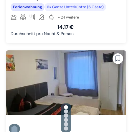
Ferienwohnung
6× Ganze Unterkünfte (6 Gäste)
+ 24 weitere
14,17 €
Durchschnitt pro Nacht & Person
gallery.slide_selector
Zu Slide 1 wechseln
Zu Slide 2 wechseln
Zu Slide 3 wechseln
Zu Slide 4 wechseln
Zu Slide 5 wechseln