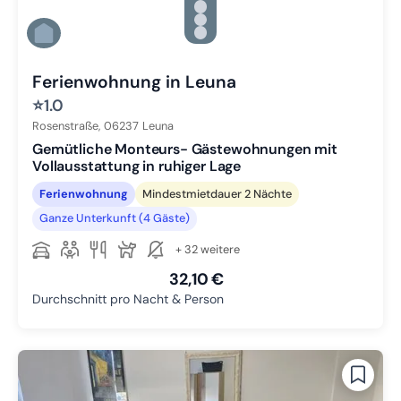
Zu Slide 3 wechseln
Zu Slide 4 wechseln
Zu Slide 5 wechseln
Zu Slide 6 wechseln
Ferienwohnung in Leuna
⭐
1.0
Rosenstraße,
06237
Leuna
Gemütliche Monteurs- Gästewohnungen mit
Vollausstattung in ruhiger Lage
Ferienwohnung
Mindestmietdauer 2 Nächte
Ganze Unterkunft (4 Gäste)
+ 32 weitere
32,10 €
Durchschnitt pro Nacht & Person