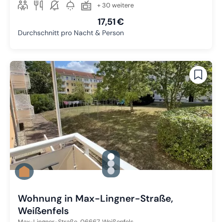
+ 30 weitere
17,51 €
Durchschnitt pro Nacht & Person
gallery.slide_selector
Zu Slide 1 wechseln
Zu Slide 2 wechseln
Zu Slide 3 wechseln
Wohnung in Max-Lingner-Straße,
Weißenfels
Max-Lingner-Straße,
06667
Weißenfels