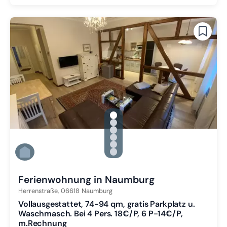
gallery.slide_selector
Zu Slide 1 wechseln
Zu Slide 2 wechseln
Zu Slide 3 wechseln
Zu Slide 4 wechseln
Zu Slide 5 wechseln
Zu Slide 6 wechseln
Ferienwohnung in Naumburg
Herrenstraße,
06618
Naumburg
Vollausgestattet, 74-94 qm, gratis Parkplatz u.
Waschmasch. Bei 4 Pers. 18€/P, 6 P-14€/P,
m.Rechnung