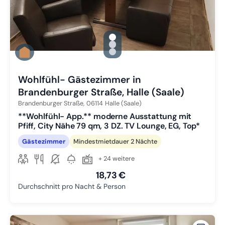
gallery.slide_selector
Zu Slide 1 wechseln
Zu Slide 2 wechseln
Zu Slide 3 wechseln
Wohlfühl- Gästezimmer in
Brandenburger Straße, Halle (Saale)
Brandenburger Straße,
06114
Halle (Saale)
**Wohlfühl- App.** moderne Ausstattung mit
Pfiff, City Nähe 79 qm, 3 DZ. TV Lounge, EG, Top*
Gästezimmer
Mindestmietdauer 2 Nächte
+ 24 weitere
18,73 €
Durchschnitt pro Nacht & Person