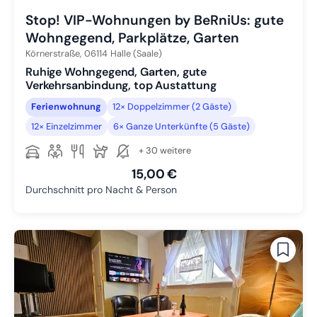
Stop! VIP-Wohnungen by BeRniUs: gute
Wohngegend, Parkplätze, Garten
Körnerstraße,
06114
Halle (Saale)
Ruhige Wohngegend, Garten, gute
Verkehrsanbindung, top Austattung
Ferienwohnung
12× Doppelzimmer (2 Gäste)
12× Einzelzimmer
6× Ganze Unterkünfte (5 Gäste)
+ 30 weitere
15,00 €
Durchschnitt pro Nacht & Person