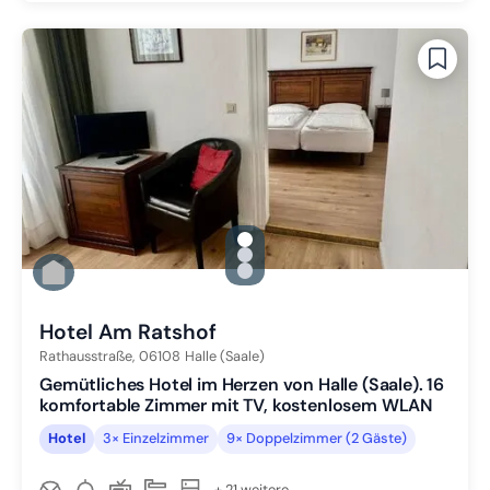
gallery.slide_selector
Zu Slide 1 wechseln
Zu Slide 2 wechseln
Zu Slide 3 wechseln
Hotel Am Ratshof
Rathausstraße,
06108
Halle (Saale)
Gemütliches Hotel im Herzen von Halle (Saale). 16
komfortable Zimmer mit TV, kostenlosem WLAN
Hotel
3× Einzelzimmer
9× Doppelzimmer (2 Gäste)
+ 21 weitere