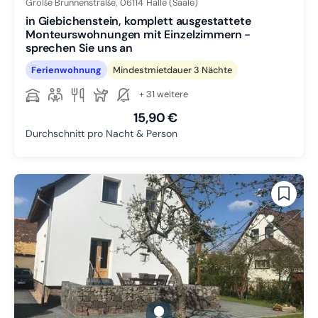
Große Brunnenstraße,
06114
Halle (Saale)
in Giebichenstein, komplett ausgestattete
Monteurswohnungen mit Einzelzimmern -
sprechen Sie uns an
Ferienwohnung
Mindestmietdauer 3 Nächte
+ 31 weitere
15,90 €
Durchschnitt pro Nacht & Person
gallery.slide_selector