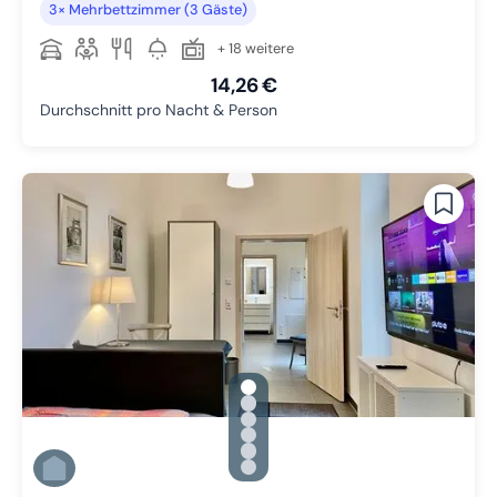
3× Mehrbettzimmer (3 Gäste)
+ 18 weitere
14,26 €
Durchschnitt pro Nacht & Person
gallery.slide_selector
Zu Slide 1 wechseln
Zu Slide 2 wechseln
Zu Slide 3 wechseln
Zu Slide 4 wechseln
Zu Slide 5 wechseln
Zu Slide 6 wechseln