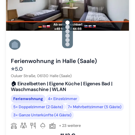
gallery.slide_selector
Zu Slide 1 wechseln
Zu Slide 2 wechseln
Zu Slide 3 wechseln
Zu Slide 4 wechseln
Zu Slide 5 wechseln
Zu Slide 6 wechseln
Ferienwohnung in Halle (Saale)
⭐
5.0
Ouluer Straße,
06130
Halle (Saale)
🏠 Einzelbetten | Eigene Küche | Eigenes Bad |
Waschmaschine | WLAN
Ferienwohnung
4× Einzelzimmer
5× Doppelzimmer (2 Gäste)
7× Mehrbettzimmer (5 Gäste)
3× Ganze Unterkünfte (4 Gäste)
+ 23 weitere