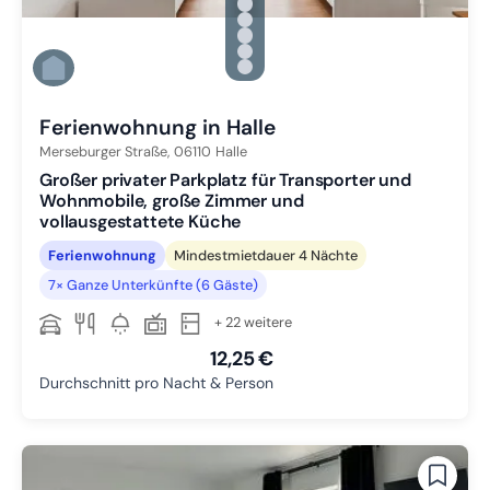
Zu Slide 1 wechseln
Zu Slide 2 wechseln
Zu Slide 3 wechseln
Zu Slide 4 wechseln
Zu Slide 5 wechseln
Zu Slide 6 wechseln
Ferienwohnung in Halle
Merseburger Straße,
06110
Halle
Großer privater Parkplatz für Transporter und
Wohnmobile, große Zimmer und
vollausgestattete Küche
Ferienwohnung
Mindestmietdauer 4 Nächte
7× Ganze Unterkünfte (6 Gäste)
+ 22 weitere
12,25 €
Durchschnitt pro Nacht & Person