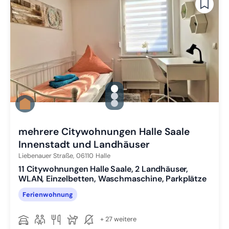
gallery.slide_selector
Zu Slide 1 wechseln
Zu Slide 2 wechseln
Zu Slide 3 wechseln
mehrere Citywohnungen Halle Saale
Innenstadt und Landhäuser
Liebenauer Straße,
06110
Halle
11 Citywohnungen Halle Saale, 2 Landhäuser,
WLAN, Einzelbetten, Waschmaschine, Parkplätze
Ferienwohnung
+ 27 weitere