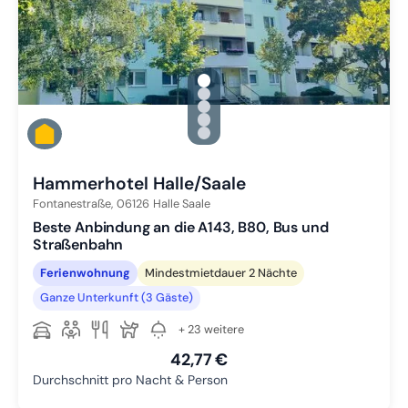
gallery.slide_selector
Zu Slide 1 wechseln
Zu Slide 2 wechseln
Zu Slide 3 wechseln
Zu Slide 4 wechseln
Zu Slide 5 wechseln
Hammerhotel Halle/Saale
Fontanestraße,
06126
Halle Saale
Beste Anbindung an die A143, B80, Bus und
Straßenbahn
Ferienwohnung
Mindestmietdauer 2 Nächte
Ganze Unterkunft (3 Gäste)
+ 23 weitere
42,77 €
Durchschnitt pro Nacht & Person