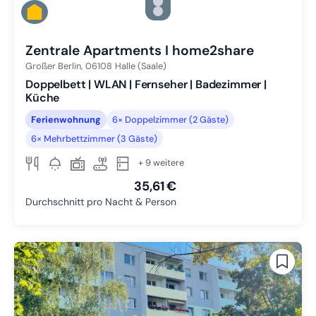
Zu Slide 3 wechseln
Zu Slide 4 wechseln
Zu Slide 5 wechseln
Zentrale Apartments I home2share
Großer Berlin,
06108
Halle (Saale)
Doppelbett | WLAN | Fernseher | Badezimmer |
Küche
Ferienwohnung
6× Doppelzimmer (2 Gäste)
6× Mehrbettzimmer (3 Gäste)
+ 9 weitere
35,61 €
Durchschnitt pro Nacht & Person