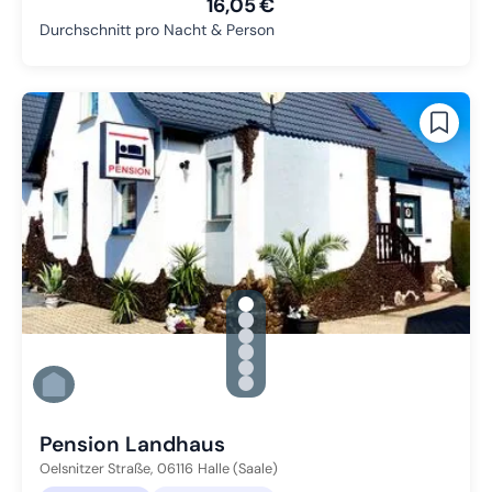
16,05 €
Durchschnitt pro Nacht & Person
gallery.slide_selector
Zu Slide 1 wechseln
Zu Slide 2 wechseln
Zu Slide 3 wechseln
Zu Slide 4 wechseln
Zu Slide 5 wechseln
Zu Slide 6 wechseln
Pension Landhaus
Oelsnitzer Straße,
06116
Halle (Saale)