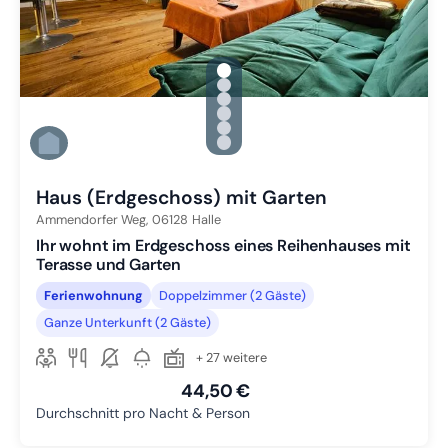
gallery.slide_selector
Zu Slide 1 wechseln
Zu Slide 2 wechseln
Zu Slide 3 wechseln
Zu Slide 4 wechseln
Zu Slide 5 wechseln
Zu Slide 6 wechseln
Haus (Erdgeschoss) mit Garten
Ammendorfer Weg,
06128
Halle
Ihr wohnt im Erdgeschoss eines Reihenhauses mit
Terasse und Garten
Ferienwohnung
Doppelzimmer (2 Gäste)
Ganze Unterkunft (2 Gäste)
+ 27 weitere
44,50 €
Durchschnitt pro Nacht & Person