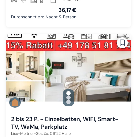
36,17 €
Durchschnitt pro Nacht & Person
gallery.slide_selector
Zu Slide 1 wechseln
Zu Slide 2 wechseln
Zu Slide 3 wechseln
2 bis 23 P. - Einzelbetten, WIFI, Smart-
TV, WaMa, Parkplatz
Lise-Meitner-Straße,
06122
Halle