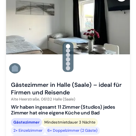
gallery.slide_selector
Zu Slide 1 wechseln
Zu Slide 2 wechseln
Zu Slide 3 wechseln
Zu Slide 4 wechseln
Zu Slide 5 wechseln
Zu Slide 6 wechseln
Gästezimmer in Halle (Saale) – ideal für
Firmen und Reisende
Alte Heerstraße,
06132
Halle (Saale)
Wir haben ingesamt 11 Zimmer (Studios) jedes
Zimmer hat eine eigene Küche und Bad
Gästezimmer
Mindestmietdauer 3 Nächte
2× Einzelzimmer
6× Doppelzimmer (2 Gäste)