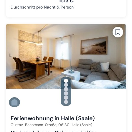
11,13 €
Durchschnitt pro Nacht & Person
gallery.slide_selector
Zu Slide 1 wechseln
Zu Slide 2 wechseln
Zu Slide 3 wechseln
Zu Slide 4 wechseln
Zu Slide 5 wechseln
Zu Slide 6 wechseln
Ferienwohnung in Halle (Saale)
Gustav-Bachmann-Straße,
06130
Halle (Saale)