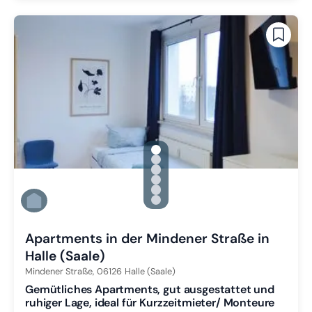
gallery.slide_selector
Zu Slide 1 wechseln
Zu Slide 2 wechseln
Zu Slide 3 wechseln
Zu Slide 4 wechseln
Zu Slide 5 wechseln
Zu Slide 6 wechseln
Apartments in der Mindener Straße in
Halle (Saale)
Mindener Straße,
06126
Halle (Saale)
Gemütliches Apartments, gut ausgestattet und
ruhiger Lage, ideal für Kurzzeitmieter/ Monteure