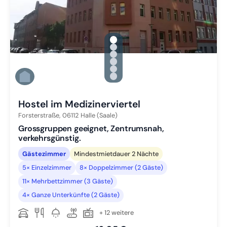
gallery.slide_selector
Zu Slide 1 wechseln
Zu Slide 2 wechseln
Zu Slide 3 wechseln
Zu Slide 4 wechseln
Zu Slide 5 wechseln
Zu Slide 6 wechseln
Hostel im Medizinerviertel
Forsterstraße,
06112
Halle (Saale)
Grossgruppen geeignet, Zentrumsnah,
verkehrsgünstig.
Gästezimmer
Mindestmietdauer 2 Nächte
5× Einzelzimmer
8× Doppelzimmer (2 Gäste)
11× Mehrbettzimmer (3 Gäste)
4× Ganze Unterkünfte (2 Gäste)
+ 12 weitere