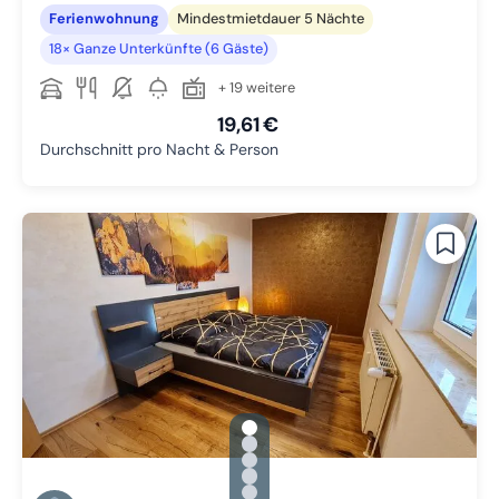
Ferienwohnung
Mindestmietdauer 5 Nächte
18× Ganze Unterkünfte (6 Gäste)
+ 19 weitere
19,61 €
Durchschnitt pro Nacht & Person
gallery.slide_selector
Zu Slide 1 wechseln
Zu Slide 2 wechseln
Zu Slide 3 wechseln
Zu Slide 4 wechseln