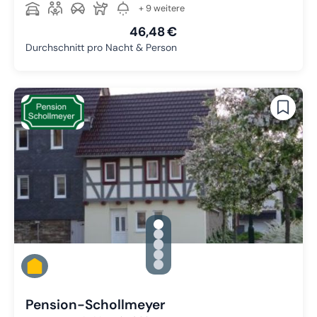
+ 9 weitere
46,48 €
Durchschnitt pro Nacht & Person
gallery.slide_selector
Zu Slide 1 wechseln
Zu Slide 2 wechseln
Zu Slide 3 wechseln
Zu Slide 4 wechseln
Zu Slide 5 wechseln
Pension-Schollmeyer