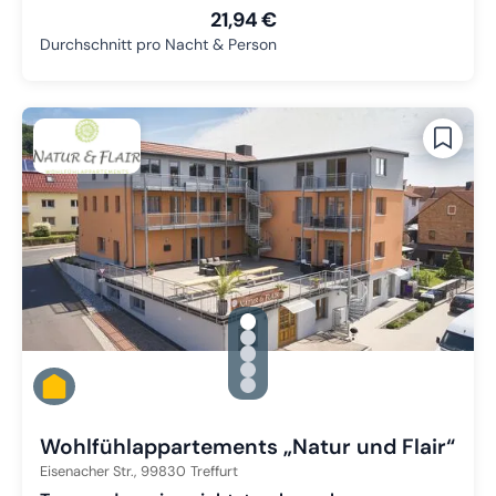
21,94 €
Durchschnitt pro Nacht & Person
gallery.slide_selector
Zu Slide 1 wechseln
Zu Slide 2 wechseln
Zu Slide 3 wechseln
Zu Slide 4 wechseln
Zu Slide 5 wechseln
Wohlfühlappartements „Natur und Flair“
Eisenacher Str.,
99830
Treffurt