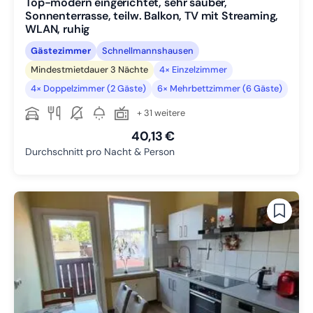
Top-modern eingerichtet, sehr sauber,
Sonnenterrasse, teilw. Balkon, TV mit Streaming,
WLAN, ruhig
Gästezimmer
Schnellmannshausen
Mindestmietdauer 3 Nächte
4× Einzelzimmer
4× Doppelzimmer (2 Gäste)
6× Mehrbettzimmer (6 Gäste)
+ 31 weitere
40,13 €
Durchschnitt pro Nacht & Person