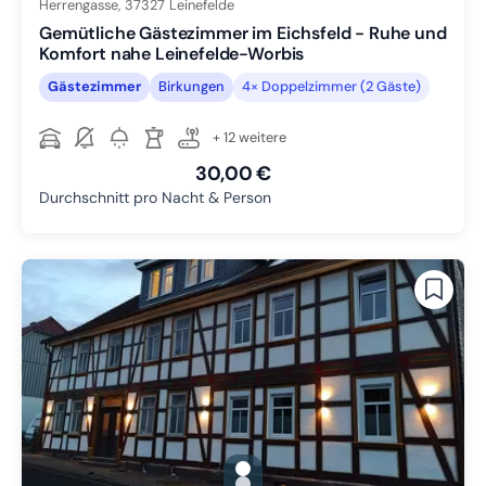
Herrengasse,
37327
Leinefelde
Gemütliche Gästezimmer im Eichsfeld - Ruhe und
Komfort nahe Leinefelde-Worbis
Gästezimmer
Birkungen
4× Doppelzimmer (2 Gäste)
+ 12 weitere
30,00 €
Durchschnitt pro Nacht & Person
gallery.slide_selector
Zu Slide 1 wechseln