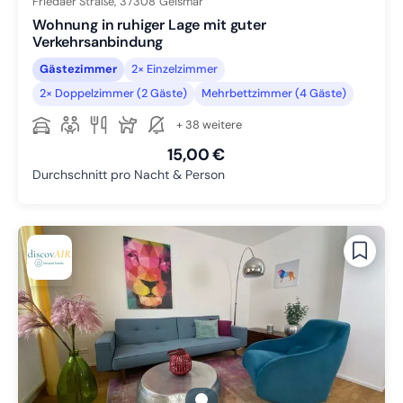
Friedaer Straße,
37308
Geismar
Wohnung in ruhiger Lage mit guter
Verkehrsanbindung
Gästezimmer
2× Einzelzimmer
2× Doppelzimmer (2 Gäste)
Mehrbettzimmer (4 Gäste)
+ 38 weitere
15,00 €
Durchschnitt pro Nacht & Person
gallery.slide_selector