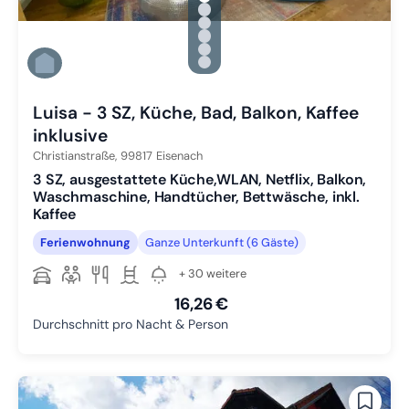
Zu Slide 1 wechseln
Zu Slide 2 wechseln
Zu Slide 3 wechseln
Zu Slide 4 wechseln
Zu Slide 5 wechseln
Zu Slide 6 wechseln
Luisa - 3 SZ, Küche, Bad, Balkon, Kaffee
inklusive
Christianstraße,
99817
Eisenach
3 SZ, ausgestattete Küche,WLAN, Netflix, Balkon,
Waschmaschine, Handtücher, Bettwäsche, inkl.
Kaffee
Ferienwohnung
Ganze Unterkunft (6 Gäste)
+ 30 weitere
16,26 €
Durchschnitt pro Nacht & Person