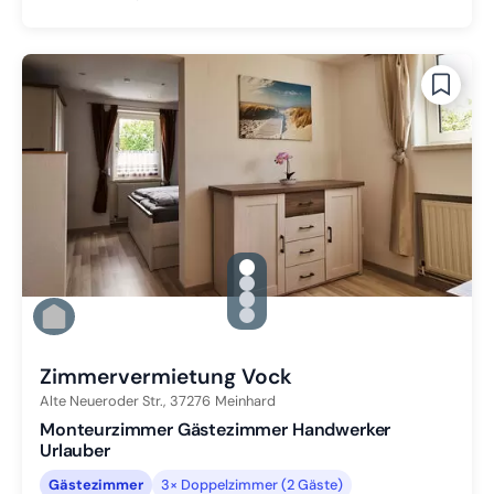
gallery.slide_selector
Zu Slide 1 wechseln
Zu Slide 2 wechseln
Zu Slide 3 wechseln
Zu Slide 4 wechseln
Zimmervermietung Vock
Alte Neueroder Str.,
37276
Meinhard
Monteurzimmer Gästezimmer Handwerker
Urlauber
Gästezimmer
3× Doppelzimmer (2 Gäste)