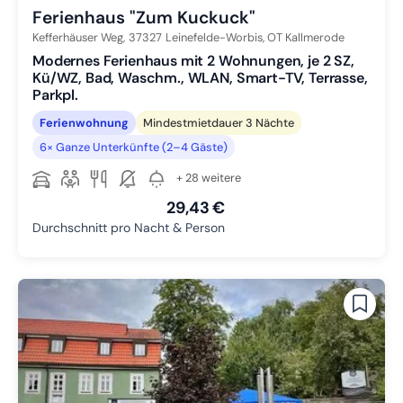
Ferienhaus "Zum Kuckuck"
Kefferhäuser Weg,
37327
Leinefelde-Worbis, OT Kallmerode
Modernes Ferienhaus mit 2 Wohnungen, je 2 SZ,
Kü/WZ, Bad, Waschm., WLAN, Smart-TV, Terrasse,
Parkpl.
Ferienwohnung
Mindestmietdauer 3 Nächte
6× Ganze Unterkünfte (2–4 Gäste)
+ 28 weitere
29,43 €
Durchschnitt pro Nacht & Person