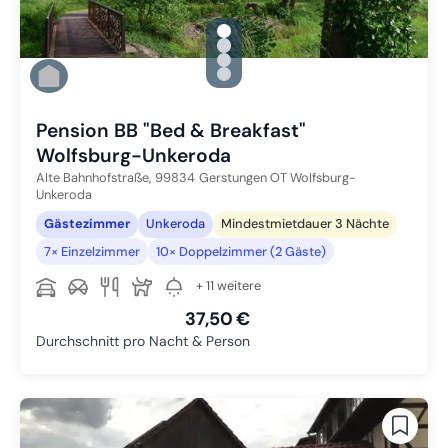
gallery.slide_selector
Zu Slide 1 wechseln
Zu Slide 2 wechseln
Zu Slide 3 wechseln
Zu Slide 4 wechseln
Pension BB "Bed & Breakfast"
Wolfsburg-Unkeroda
Alte Bahnhofstraße,
99834
Gerstungen OT Wolfsburg-
Unkeroda
Gästezimmer
Unkeroda
Mindestmietdauer 3 Nächte
7× Einzelzimmer
10× Doppelzimmer (2 Gäste)
+ 11 weitere
37,50 €
Durchschnitt pro Nacht & Person