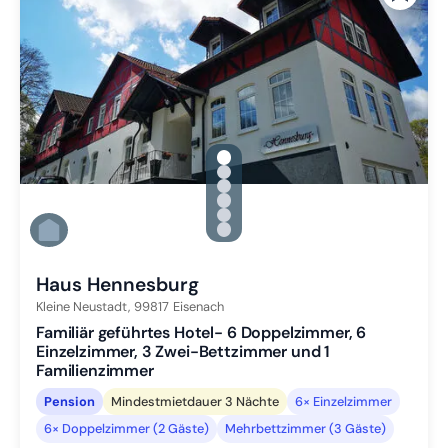
gallery.slide_selector
Zu Slide 1 wechseln
Zu Slide 2 wechseln
Zu Slide 3 wechseln
Zu Slide 4 wechseln
Zu Slide 5 wechseln
Zu Slide 6 wechseln
Haus Hennesburg
Kleine Neustadt,
99817
Eisenach
Familiär geführtes Hotel- 6 Doppelzimmer, 6
Einzelzimmer, 3 Zwei-Bettzimmer und 1
Familienzimmer
Pension
Mindestmietdauer 3 Nächte
6× Einzelzimmer
6× Doppelzimmer (2 Gäste)
Mehrbettzimmer (3 Gäste)