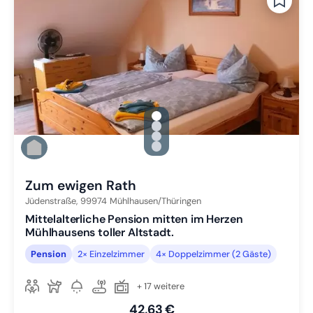
gallery.slide_selector
Zu Slide 1 wechseln
Zu Slide 2 wechseln
Zu Slide 3 wechseln
Zu Slide 4 wechseln
Zum ewigen Rath
Jüdenstraße,
99974
Mühlhausen/Thüringen
Mittelalterliche Pension mitten im Herzen
Mühlhausens toller Altstadt.
Pension
2× Einzelzimmer
4× Doppelzimmer (2 Gäste)
+ 17 weitere
42,63 €