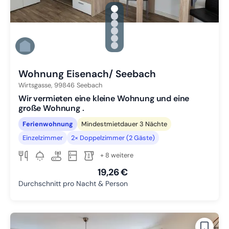
gallery.slide_selector
Zu Slide 1 wechseln
Zu Slide 2 wechseln
Zu Slide 3 wechseln
Zu Slide 4 wechseln
Zu Slide 5 wechseln
Zu Slide 6 wechseln
Wohnung Eisenach/ Seebach
Wirtsgasse,
99846
Seebach
Wir vermieten eine kleine Wohnung und eine
große Wohnung .
Ferienwohnung
Mindestmietdauer 3 Nächte
Einzelzimmer
2× Doppelzimmer (2 Gäste)
+ 8 weitere
19,26 €
Durchschnitt pro Nacht & Person