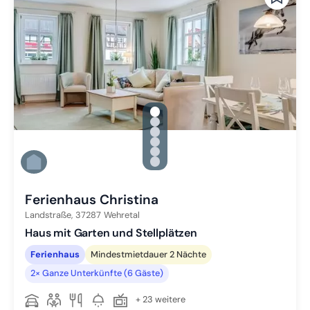
gallery.slide_selector
Zu Slide 1 wechseln
Zu Slide 2 wechseln
Zu Slide 3 wechseln
Zu Slide 4 wechseln
Zu Slide 5 wechseln
Zu Slide 6 wechseln
Ferienhaus Christina
Landstraße,
37287
Wehretal
Haus mit Garten und Stellplätzen
Ferienhaus
Mindestmietdauer 2 Nächte
2× Ganze Unterkünfte (6 Gäste)
+ 23 weitere