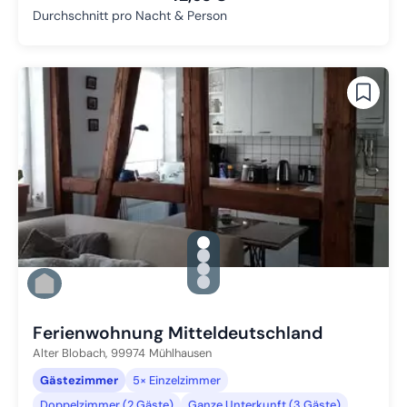
Durchschnitt pro Nacht & Person
gallery.slide_selector
Zu Slide 1 wechseln
Zu Slide 2 wechseln
Zu Slide 3 wechseln
Zu Slide 4 wechseln
Ferienwohnung Mitteldeutschland
Alter Blobach,
99974
Mühlhausen
Gästezimmer
5× Einzelzimmer
Doppelzimmer (2 Gäste)
Ganze Unterkunft (3 Gäste)