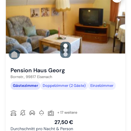
gallery.slide_selector
Zu Slide 1 wechseln
Zu Slide 2 wechseln
Zu Slide 3 wechseln
Pension Haus Georg
Bornstr.,
99817
Eisenach
Gästezimmer
Doppelzimmer (2 Gäste)
Einzelzimmer
+ 17 weitere
27,50 €
Durchschnitt pro Nacht & Person