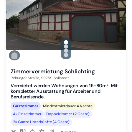
gallery.slide_selector
Zu Slide 1 wechseln
Zu Slide 2 wechseln
Zu Slide 3 wechseln
Zu Slide 4 wechseln
Zimmervermietung Schlichting
Rehunger Straße,
99759
Sollstedt
Vermietet werden Wohnungen von 15-80m². Mit
kompletter Ausstattung für Arbeiter und
Berufsreisende.
Gästezimmer
Mindestmietdauer 4 Nächte
4× Einzelzimmer
Doppelzimmer (2 Gäste)
2× Ganze Unterkünfte (4 Gäste)