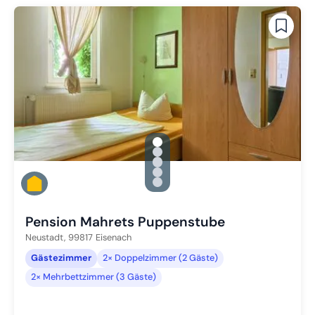
gallery.slide_selector
Zu Slide 1 wechseln
Zu Slide 2 wechseln
Zu Slide 3 wechseln
Zu Slide 4 wechseln
Zu Slide 5 wechseln
Pension Mahrets Puppenstube
Neustadt,
99817
Eisenach
Gästezimmer
2× Doppelzimmer (2 Gäste)
2× Mehrbettzimmer (3 Gäste)