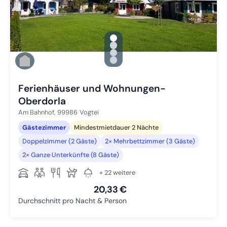
gallery.slide_selector
Zu Slide 1 wechseln
Zu Slide 2 wechseln
Zu Slide 3 wechseln
Zu Slide 4 wechseln
Ferienhäuser und Wohnungen-
Oberdorla
Am Bahnhof,
99986
Vogtei
Gästezimmer
Mindestmietdauer 2 Nächte
Doppelzimmer (2 Gäste)
2× Mehrbettzimmer (3 Gäste)
2× Ganze Unterkünfte (8 Gäste)
+ 22 weitere
20,33 €
Durchschnitt pro Nacht & Person