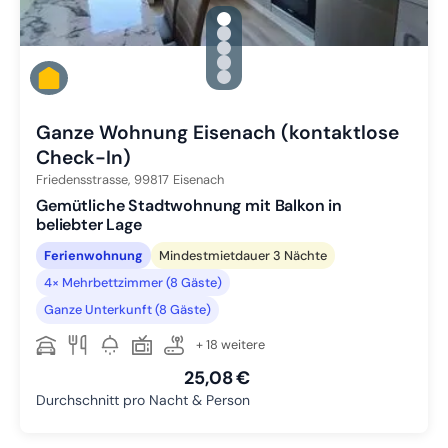
gallery.slide_selector
Zu Slide 1 wechseln
Zu Slide 2 wechseln
Zu Slide 3 wechseln
Zu Slide 4 wechseln
Zu Slide 5 wechseln
Ganze Wohnung Eisenach (kontaktlose
Check-In)
Friedensstrasse,
99817
Eisenach
Gemütliche Stadtwohnung mit Balkon in
beliebter Lage
Ferienwohnung
Mindestmietdauer 3 Nächte
4× Mehrbettzimmer (8 Gäste)
Ganze Unterkunft (8 Gäste)
+ 18 weitere
25,08 €
Durchschnitt pro Nacht & Person