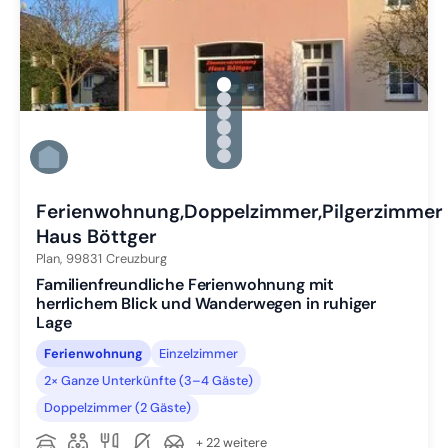
gallery.slide_selector
Zu Slide 1 wechseln
Zu Slide 2 wechseln
Zu Slide 3 wechseln
Zu Slide 4 wechseln
Zu Slide 5 wechseln
Zu Slide 6 wechseln
Ferienwohnung,Doppelzimmer,Pilgerzimmer
Haus Böttger
Plan,
99831
Creuzburg
Familienfreundliche Ferienwohnung mit
herrlichem Blick und Wanderwegen in ruhiger
Lage
Ferienwohnung
Einzelzimmer
2× Ganze Unterkünfte (3–4 Gäste)
Doppelzimmer (2 Gäste)
+ 22 weitere