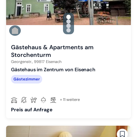
gallery.slide_selector
Zu Slide 1 wechseln
Zu Slide 2 wechseln
Zu Slide 3 wechseln
Zu Slide 4 wechseln
Gästehaus & Apartments am
Storchenturm
Georgenstr.,
99817
Eisenach
Gästehaus im Zentrum von Eisenach
Gästezimmer
+ 11 weitere
Preis auf Anfrage