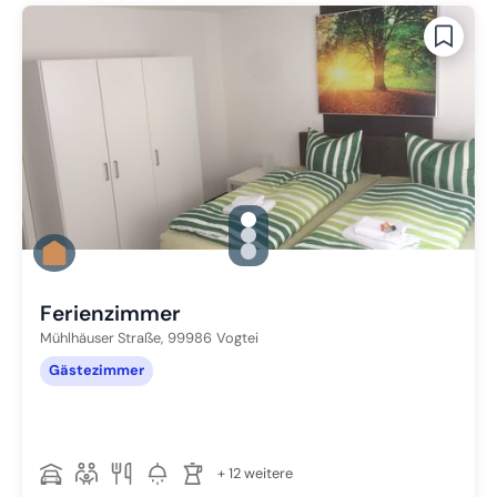
gallery.slide_selector
Zu Slide 1 wechseln
Zu Slide 2 wechseln
Zu Slide 3 wechseln
Ferienzimmer
Mühlhäuser Straße,
99986
Vogtei
Gästezimmer
+ 12 weitere