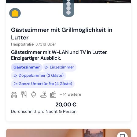
Zu Slide 2 wechseln
Zu Slide 3 wechseln
Zu Slide 4 wechseln
Zu Slide 5 wechseln
Gästezimmer mit Grillmöglichkeit in
Lutter
Hauptstraße,
37318
Uder
Gästezimmer mit W-LAN und TV in Lutter.
Einzigartiger Ausblick.
Gästezimmer
2× Einzelzimmer
2× Doppelzimmer (2 Gäste)
2× Ganze Unterkünfte (4 Gäste)
+ 14 weitere
20,00 €
Durchschnitt pro Nacht & Person