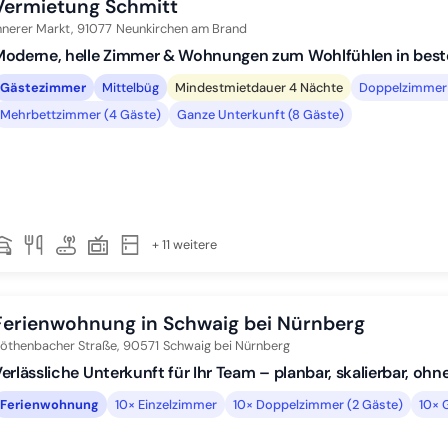
Vermietung Schmitt
nnerer Markt,
91077
Neunkirchen am Brand
Moderne, helle Zimmer & Wohnungen zum Wohlfühlen in best
Gästezimmer
Mittelbüg
Mindestmietdauer 4 Nächte
Doppelzimmer 
Mehrbettzimmer (4 Gäste)
Ganze Unterkunft (8 Gäste)
+ 11 weitere
Ferienwohnung in Schwaig bei Nürnberg
öthenbacher Straße,
90571
Schwaig bei Nürnberg
erlässliche Unterkunft für Ihr Team – planbar, skalierbar, o
Ferienwohnung
10× Einzelzimmer
10× Doppelzimmer (2 Gäste)
10× 