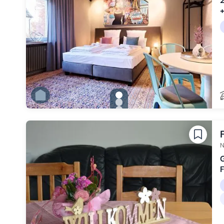
2
+
gallery.slide_selector
Zu Slide 1 wechseln
Zu Slide 2 wechseln
Zu Slide 3 wechseln
Zu Slide 4 wechseln
Zu Slide 5 wechseln
Zu Slide 6 wechseln
N
G
F