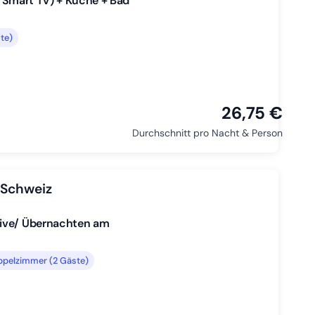
 + Smart TV) + Küche + Bad
te)
26,75 €
Durchschnitt pro Nacht & Person
 Schweiz
sive/ Übernachten am
ppelzimmer (2 Gäste)