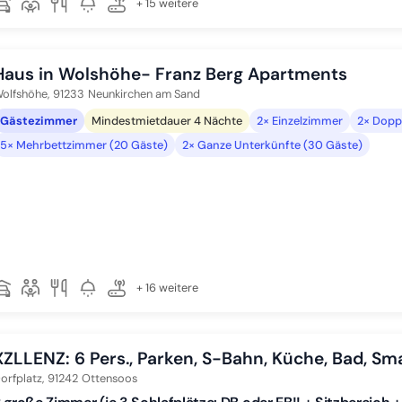
+ 15 weitere
Haus in Wolshöhe- Franz Berg Apartments
olfshöhe,
91233
Neunkirchen am Sand
Gästezimmer
Mindestmietdauer 4 Nächte
2× Einzelzimmer
2× Dopp
5× Mehrbettzimmer (20 Gäste)
2× Ganze Unterkünfte (30 Gäste)
+ 16 weitere
XZLLENZ: 6 Pers., Parken, S-Bahn, Küche, Bad, Sm
orfplatz,
91242
Ottensoos