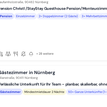
aufamholzstraße,
90482
Nürnberg
Pension Christl /StayStay Guesthouse Pension/Monteurzimm
Pension
Einzelzimmer
2× Doppelzimmer (2 Gäste)
3× Mehrbettzimm
+ 28 weitere
Gästezimmer in Nürnberg
ilianstraße,
90411
Nürnberg
erlässliche Unterkunft für Ihr Team – planbar, skalierbar, o
Gästezimmer
Mindestmietdauer 2 Nächte
50× Ganze Unterkünfte (1–