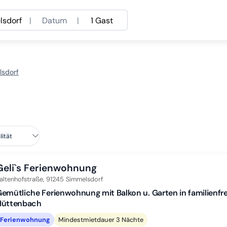
lsdorf
|
Datum
|
1 Gast
lsdorf
Geli`s Ferienwohnung
altenhofstraße,
91245
Simmelsdorf
emütliche Ferienwohnung mit Balkon u. Garten in familienfr
Hüttenbach
Ferienwohnung
Mindestmietdauer 3 Nächte