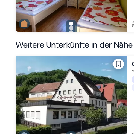
gallery.slide_selector
Zu Slide 1 wechseln
Zu Slide 2 wechseln
Zu Slide 3 wechseln
Weitere Unterkünfte in der Nähe
A