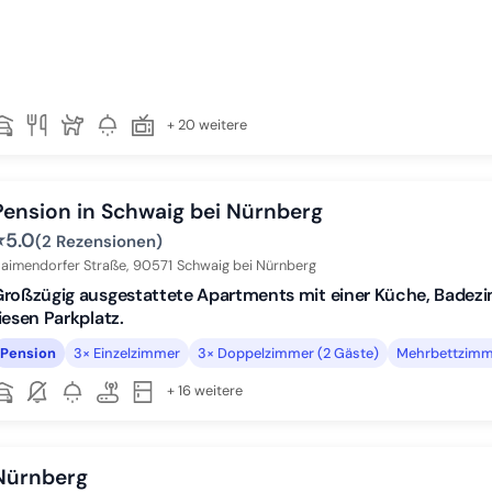
+ 20 weitere
Pension in Schwaig bei Nürnberg
⭐
5.0
(2 Rezensionen)
aimendorfer Straße,
90571
Schwaig bei Nürnberg
Großzügig ausgestattete Apartments mit einer Küche, Bade
iesen Parkplatz.
Pension
3× Einzelzimmer
3× Doppelzimmer (2 Gäste)
Mehrbettzimm
+ 16 weitere
Nürnberg