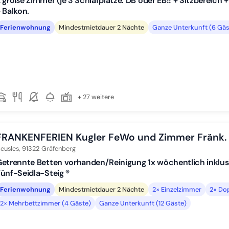
 große Zimmer (je 3 Schlafplätze: DB oder EB!! + Sitzbereich
 Balkon.
Ferienwohnung
Mindestmietdauer 2 Nächte
Ganze Unterkunft (6 Gäs
+ 27 weitere
FRANKENFERIEN Kugler FeWo und Zimmer Fränk.
eusles,
91322
Gräfenberg
etrennte Betten vorhanden/Reinigung 1x wöchentlich inklu
ünf-Seidla-Steig ®
Ferienwohnung
Mindestmietdauer 2 Nächte
2× Einzelzimmer
2× Do
2× Mehrbettzimmer (4 Gäste)
Ganze Unterkunft (12 Gäste)