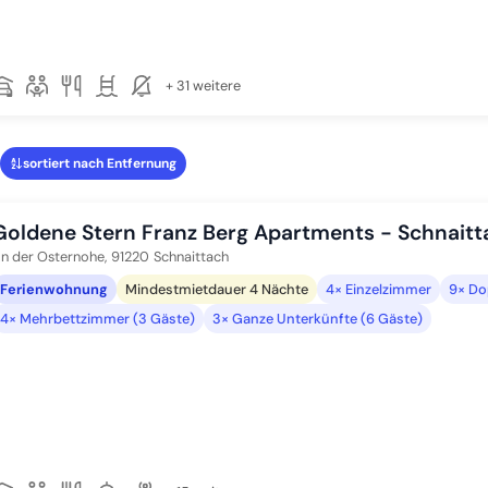
+ 31 weitere
sortiert nach Entfernung
Goldene Stern Franz Berg Apartments - Schnaitt
n der Osternohe,
91220
Schnaittach
Ferienwohnung
Mindestmietdauer 4 Nächte
4× Einzelzimmer
9× Do
4× Mehrbettzimmer (3 Gäste)
3× Ganze Unterkünfte (6 Gäste)