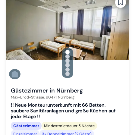
gallery.slide_selector
Zu Slide 1 wechseln
Zu Slide 2 wechseln
Zu Slide 3 wechseln
Zu Slide 4 wechseln
Zu Slide 5 wechseln
Zu Slide 6 wechseln
Gästezimmer in Nürnberg
Max-Brod-Strasse,
90471
Nürnberg
!! Neue Monteurunterkunft mit 66 Betten,
saubere Sanitäranlagen und große Küchen auf
jeder Etage !!
Gästezimmer
Mindestmietdauer 5 Nächte
Einzelzimmer
3× Doppelzimmer (2 Gäste)