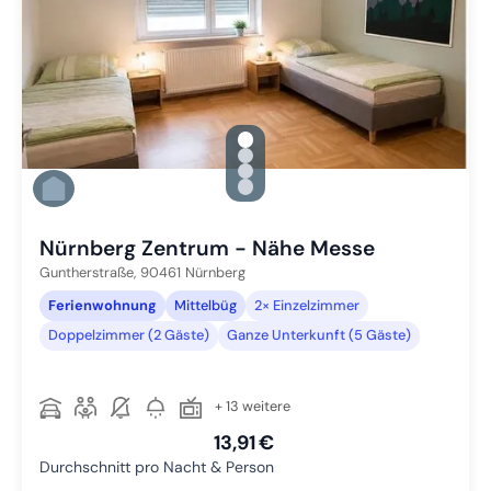
gallery.slide_selector
Zu Slide 1 wechseln
Zu Slide 2 wechseln
Zu Slide 3 wechseln
Zu Slide 4 wechseln
Nürnberg Zentrum - Nähe Messe
Guntherstraße,
90461
Nürnberg
Ferienwohnung
Mittelbüg
2× Einzelzimmer
Doppelzimmer (2 Gäste)
Ganze Unterkunft (5 Gäste)
+ 13 weitere
13,91 €
Durchschnitt pro Nacht & Person