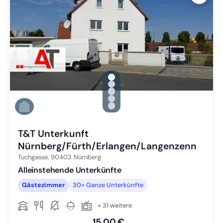
gallery.slide_selector
Zu Slide 1 wechseln
Zu Slide 2 wechseln
Zu Slide 3 wechseln
Zu Slide 4 wechseln
Zu Slide 5 wechseln
T&T Unterkunft
Nürnberg/Fürth/Erlangen/Langenzenn
Tuchgasse,
90403
Nürnberg
Alleinstehende Unterkünfte
Gästezimmer
30× Ganze Unterkünfte
+ 31 weitere
15,00 €