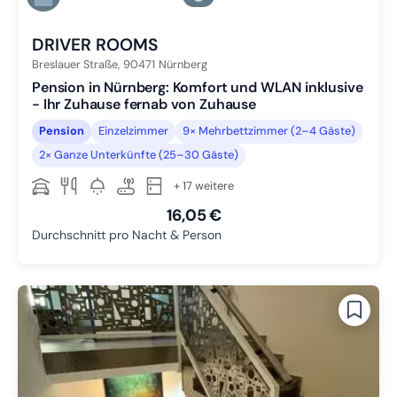
Zu Slide 6 wechseln
DRIVER ROOMS
Breslauer Straße,
90471
Nürnberg
Pension in Nürnberg: Komfort und WLAN inklusive
- Ihr Zuhause fernab von Zuhause
Pension
Einzelzimmer
9× Mehrbettzimmer (2–4 Gäste)
2× Ganze Unterkünfte (25–30 Gäste)
+ 17 weitere
16,05 €
Durchschnitt pro Nacht & Person