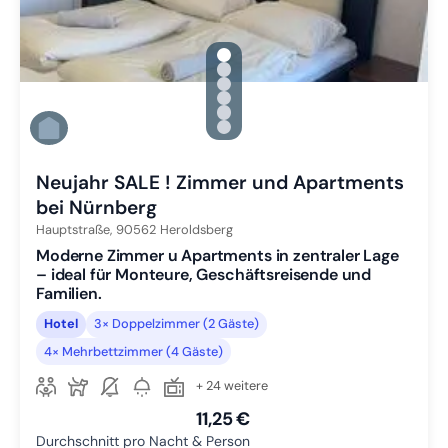
gallery.slide_selector
Zu Slide 1 wechseln
Zu Slide 2 wechseln
Zu Slide 3 wechseln
Zu Slide 4 wechseln
Zu Slide 5 wechseln
Zu Slide 6 wechseln
Neujahr SALE ! Zimmer und Apartments
bei Nürnberg
Hauptstraße,
90562
Heroldsberg
Moderne Zimmer u Apartments in zentraler Lage
– ideal für Monteure, Geschäftsreisende und
Familien.
Hotel
3× Doppelzimmer (2 Gäste)
4× Mehrbettzimmer (4 Gäste)
+ 24 weitere
11,25 €
Durchschnitt pro Nacht & Person