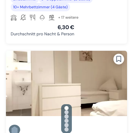
10× Mehrbettzimmer (4 Gäste)
+ 17 weitere
6,30 €
Durchschnitt pro Nacht & Person
gallery.slide_selector
Zu Slide 1 wechseln
Zu Slide 2 wechseln
Zu Slide 3 wechseln
Zu Slide 4 wechseln
Zu Slide 5 wechseln