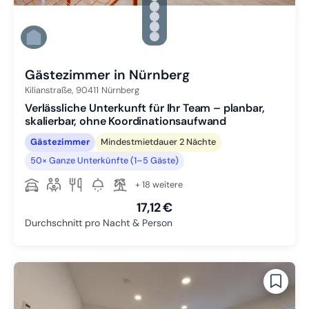
Zu Slide 2 wechseln
Zu Slide 3 wechseln
Zu Slide 4 wechseln
Zu Slide 5 wechseln
Zu Slide 6 wechseln
Gästezimmer in Nürnberg
Kilianstraße,
90411
Nürnberg
Verlässliche Unterkunft für Ihr Team – planbar,
skalierbar, ohne Koordinationsaufwand
Gästezimmer
Mindestmietdauer 2 Nächte
50× Ganze Unterkünfte (1–5 Gäste)
+ 18 weitere
17,12 €
Durchschnitt pro Nacht & Person