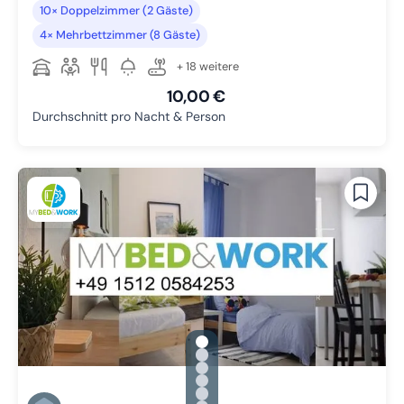
10× Doppelzimmer (2 Gäste)
4× Mehrbettzimmer (8 Gäste)
+ 18 weitere
10,00 €
Durchschnitt pro Nacht & Person
gallery.slide_selector
Zu Slide 1 wechseln
Zu Slide 2 wechseln
Zu Slide 3 wechseln
Zu Slide 4 wechseln