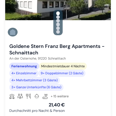
gallery.slide_selector
Zu Slide 1 wechseln
Zu Slide 2 wechseln
Zu Slide 3 wechseln
Zu Slide 4 wechseln
Zu Slide 5 wechseln
Zu Slide 6 wechseln
Goldene Stern Franz Berg Apartments -
Schnaittach
An der Osternohe,
91220
Schnaittach
Ferienwohnung
Mindestmietdauer 4 Nächte
4× Einzelzimmer
9× Doppelzimmer (2 Gäste)
4× Mehrbettzimmer (3 Gäste)
3× Ganze Unterkünfte (6 Gäste)
+ 15 weitere
21,40 €
Durchschnitt pro Nacht & Person