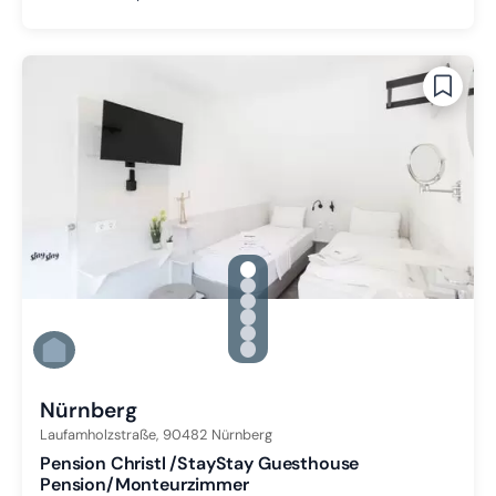
gallery.slide_selector
Zu Slide 1 wechseln
Zu Slide 2 wechseln
Zu Slide 3 wechseln
Zu Slide 4 wechseln
Zu Slide 5 wechseln
Zu Slide 6 wechseln
Nürnberg
Laufamholzstraße,
90482
Nürnberg
Pension Christl /StayStay Guesthouse
Pension/Monteurzimmer