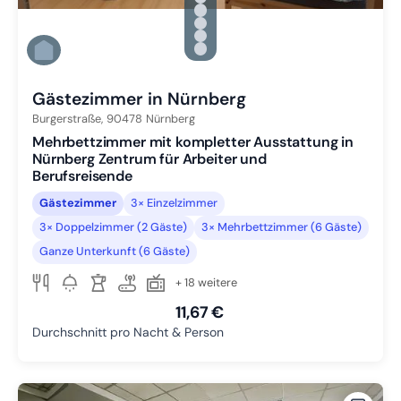
Zu Slide 2 wechseln
Zu Slide 3 wechseln
Zu Slide 4 wechseln
Zu Slide 5 wechseln
Zu Slide 6 wechseln
Gästezimmer in Nürnberg
Burgerstraße,
90478
Nürnberg
Mehrbettzimmer mit kompletter Ausstattung in
Nürnberg Zentrum für Arbeiter und
Berufsreisende
Gästezimmer
3× Einzelzimmer
3× Doppelzimmer (2 Gäste)
3× Mehrbettzimmer (6 Gäste)
Ganze Unterkunft (6 Gäste)
+ 18 weitere
11,67 €
Durchschnitt pro Nacht & Person