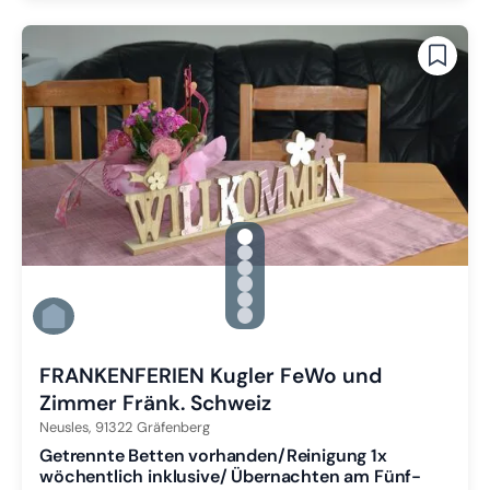
gallery.slide_selector
Zu Slide 1 wechseln
Zu Slide 2 wechseln
Zu Slide 3 wechseln
Zu Slide 4 wechseln
Zu Slide 5 wechseln
Zu Slide 6 wechseln
FRANKENFERIEN Kugler FeWo und
Zimmer Fränk. Schweiz
Neusles,
91322
Gräfenberg
Getrennte Betten vorhanden/Reinigung 1x
wöchentlich inklusive/ Übernachten am Fünf-