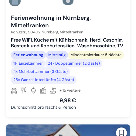
Zu Slide 5 wechseln
Zu Slide 6 wechseln
Ferienwohnung in Nürnberg,
Mittelfranken
Königstr.,
90402
Nürnberg, Mittelfranken
Free WiFi, Küche mit Kühlschrank, Herd, Geschirr,
Besteck und Kochutensilien, Waschmaschine, TV
Ferienwohnung
Mittelbüg
Mindestmietdauer 5 Nächte
11× Einzelzimmer
24× Doppelzimmer (2 Gäste)
4× Mehrbettzimmer (3 Gäste)
25× Ganze Unterkünfte (4 Gäste)
+ 15 weitere
9,98 €
Durchschnitt pro Nacht & Person