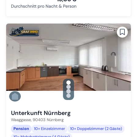
Durchschnitt pro Nacht & Person
gallery.slide_selector
Zu Slide 1 wechseln
Zu Slide 2 wechseln
Zu Slide 3 wechseln
Zu Slide 4 wechseln
Unterkunft Nürnberg
Waaggasse,
90403
Nürnberg
Pension
10× Einzelzimmer
10× Doppelzimmer (2 Gäste)
10× Mehrbettzimmer (4 Gäste)