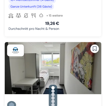
Ganze Unterkunft (36 Gäste)
+ 15 weitere
19,26 €
Durchschnitt pro Nacht & Person
gallery.slide_selector
Zu Slide 1 wechseln
Zu Slide 2 wechseln
Zu Slide 3 wechseln
Zu Slide 4 wechseln
Zu Slide 5 wechseln