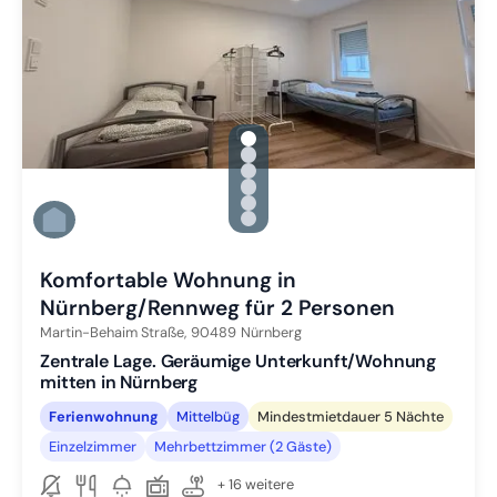
gallery.slide_selector
Zu Slide 1 wechseln
Zu Slide 2 wechseln
Zu Slide 3 wechseln
Zu Slide 4 wechseln
Zu Slide 5 wechseln
Zu Slide 6 wechseln
Komfortable Wohnung in
Nürnberg/Rennweg für 2 Personen
Martin-Behaim Straße,
90489
Nürnberg
Zentrale Lage. Geräumige Unterkunft/Wohnung
mitten in Nürnberg
Ferienwohnung
Mittelbüg
Mindestmietdauer 5 Nächte
Einzelzimmer
Mehrbettzimmer (2 Gäste)
+ 16 weitere