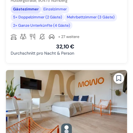
Hutbergstraße,
90475
Nürnberg
Gästezimmer
Einzelzimmer
5× Doppelzimmer (2 Gäste)
Mehrbettzimmer (3 Gäste)
2× Ganze Unterkünfte (4 Gäste)
+ 27 weitere
32,10 €
Durchschnitt pro Nacht & Person
gallery.slide_selector
Zu Slide 1 wechseln