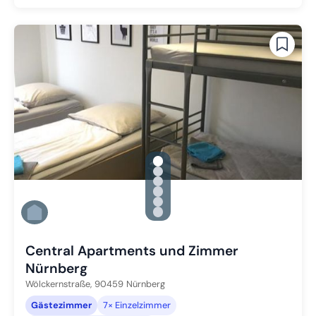
gallery.slide_selector
Zu Slide 1 wechseln
Zu Slide 2 wechseln
Zu Slide 3 wechseln
Zu Slide 4 wechseln
Zu Slide 5 wechseln
Zu Slide 6 wechseln
Central Apartments und Zimmer
Nürnberg
Wölckernstraße,
90459
Nürnberg
Gästezimmer
7× Einzelzimmer