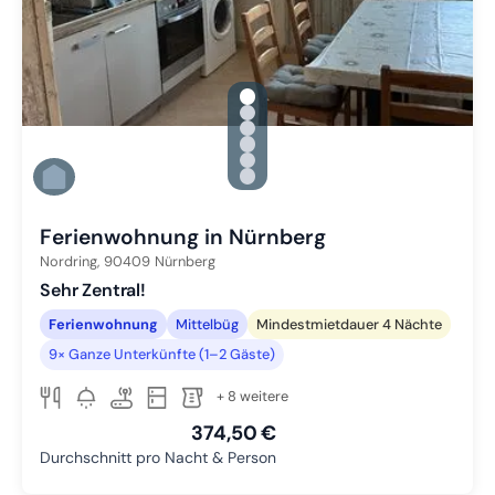
gallery.slide_selector
Zu Slide 1 wechseln
Zu Slide 2 wechseln
Zu Slide 3 wechseln
Zu Slide 4 wechseln
Zu Slide 5 wechseln
Zu Slide 6 wechseln
Ferienwohnung in Nürnberg
Nordring,
90409
Nürnberg
Sehr Zentral!
Ferienwohnung
Mittelbüg
Mindestmietdauer 4 Nächte
9× Ganze Unterkünfte (1–2 Gäste)
+ 8 weitere
374,50 €
Durchschnitt pro Nacht & Person