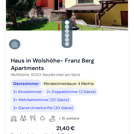
gallery.slide_selector
Zu Slide 1 wechseln
Zu Slide 2 wechseln
Zu Slide 3 wechseln
Zu Slide 4 wechseln
Zu Slide 5 wechseln
Zu Slide 6 wechseln
Haus in Wolshöhe- Franz Berg
Apartments
Wolfshöhe,
91233
Neunkirchen am Sand
Gästezimmer
Mindestmietdauer 4 Nächte
2× Einzelzimmer
2× Doppelzimmer (2 Gäste)
5× Mehrbettzimmer (20 Gäste)
2× Ganze Unterkünfte (30 Gäste)
+ 16 weitere
21,40 €