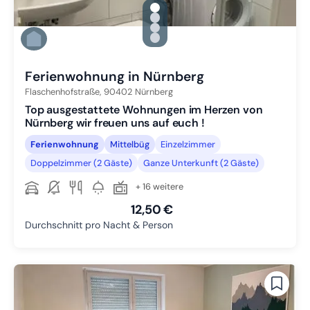
gallery.slide_selector
Zu Slide 1 wechseln
Zu Slide 2 wechseln
Zu Slide 3 wechseln
Zu Slide 4 wechseln
Ferienwohnung in Nürnberg
Flaschenhofstraße,
90402
Nürnberg
Top ausgestattete Wohnungen im Herzen von
Nürnberg wir freuen uns auf euch !
Ferienwohnung
Mittelbüg
Einzelzimmer
Doppelzimmer (2 Gäste)
Ganze Unterkunft (2 Gäste)
+ 16 weitere
12,50 €
Durchschnitt pro Nacht & Person