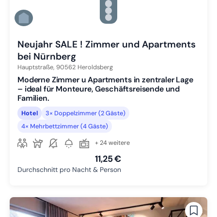
Zu Slide 3 wechseln
Zu Slide 4 wechseln
Zu Slide 5 wechseln
Zu Slide 6 wechseln
Neujahr SALE ! Zimmer und Apartments
bei Nürnberg
Hauptstraße,
90562
Heroldsberg
Moderne Zimmer u Apartments in zentraler Lage
– ideal für Monteure, Geschäftsreisende und
Familien.
Hotel
3× Doppelzimmer (2 Gäste)
4× Mehrbettzimmer (4 Gäste)
+ 24 weitere
11,25 €
Durchschnitt pro Nacht & Person