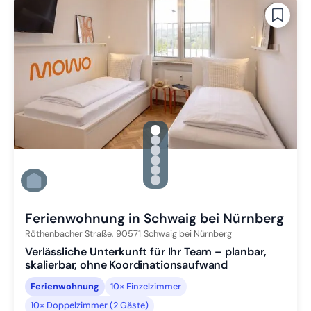
gallery.slide_selector
Zu Slide 1 wechseln
Zu Slide 2 wechseln
Zu Slide 3 wechseln
Zu Slide 4 wechseln
Zu Slide 5 wechseln
Zu Slide 6 wechseln
Ferienwohnung in Schwaig bei Nürnberg
Röthenbacher Straße,
90571
Schwaig bei Nürnberg
Verlässliche Unterkunft für Ihr Team – planbar,
skalierbar, ohne Koordinationsaufwand
Ferienwohnung
10× Einzelzimmer
10× Doppelzimmer (2 Gäste)