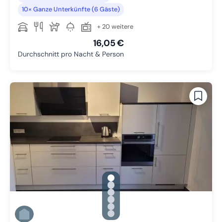
10× Ganze Unterkünfte (6 Gäste)
+ 20 weitere
16,05 €
Durchschnitt pro Nacht & Person
gallery.slide_selector
Zu Slide 1 wechseln
Zu Slide 2 wechseln
Zu Slide 3 wechseln
Zu Slide 4 wechseln
Zu Slide 5 wechseln
Zu Slide 6 wechseln