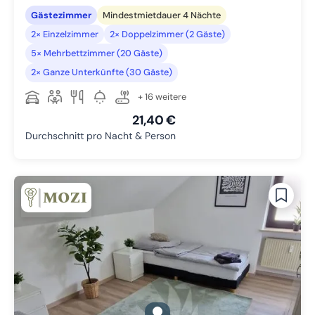
Gästezimmer
Mindestmietdauer 4 Nächte
2× Einzelzimmer
2× Doppelzimmer (2 Gäste)
5× Mehrbettzimmer (20 Gäste)
2× Ganze Unterkünfte (30 Gäste)
+ 16 weitere
21,40 €
Durchschnitt pro Nacht & Person
gallery.slide_selector