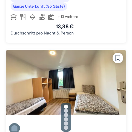
Ganze Unterkunft (95 Gäste)
+ 13 weitere
13,38 €
Durchschnitt pro Nacht & Person
gallery.slide_selector
Zu Slide 1 wechseln
Zu Slide 2 wechseln
Zu Slide 3 wechseln
Zu Slide 4 wechseln
Zu Slide 5 wechseln