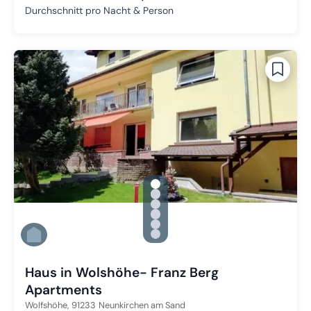
Durchschnitt pro Nacht & Person
gallery.slide_selector
Zu Slide 1 wechseln
Zu Slide 2 wechseln
Zu Slide 3 wechseln
Zu Slide 4 wechseln
Zu Slide 5 wechseln
Zu Slide 6 wechseln
Haus in Wolshöhe- Franz Berg
Apartments
Wolfshöhe,
91233
Neunkirchen am Sand