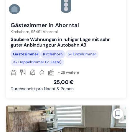
Zu Slide 3 wechseln
Zu Slide 4 wechseln
Zu Slide 5 wechseln
Zu Slide 6 wechseln
Gästezimmer in Ahorntal
Kirchahorn,
95491
Ahorntal
Saubere Wohnungen in ruhiger Lage mit sehr
guter Anbindung zur Autobahn A9
Gästezimmer
Kirchahorn
5× Einzelzimmer
3× Doppelzimmer (2 Gäste)
+ 26 weitere
25,00 €
Durchschnitt pro Nacht & Person