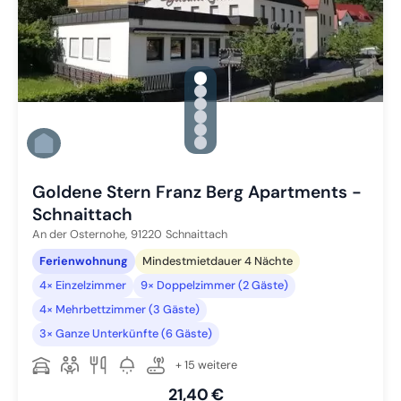
gallery.slide_selector
Zu Slide 1 wechseln
Zu Slide 2 wechseln
Zu Slide 3 wechseln
Zu Slide 4 wechseln
Zu Slide 5 wechseln
Zu Slide 6 wechseln
Goldene Stern Franz Berg Apartments -
Schnaittach
An der Osternohe,
91220
Schnaittach
Ferienwohnung
Mindestmietdauer 4 Nächte
4× Einzelzimmer
9× Doppelzimmer (2 Gäste)
4× Mehrbettzimmer (3 Gäste)
3× Ganze Unterkünfte (6 Gäste)
+ 15 weitere
21,40 €