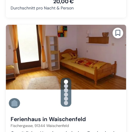
20,00 €
Durchschnitt pro Nacht & Person
gallery.slide_selector
Zu Slide 1 wechseln
Zu Slide 2 wechseln
Zu Slide 3 wechseln
Zu Slide 4 wechseln
Zu Slide 5 wechseln
Zu Slide 6 wechseln
Ferienhaus in Waischenfeld
Fischergasse,
91344
Waischenfeld