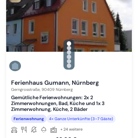
gallery.slide_selector
Zu Slide 1 wechseln
Zu Slide 2 wechseln
Zu Slide 3 wechseln
Zu Slide 4 wechseln
Zu Slide 5 wechseln
Zu Slide 6 wechseln
Ferienhaus Gumann, Nürnberg
Gerngrosstraße,
90409
Nürnberg
Gemütliche Ferienwohnungen: 2x 2
Zimmerwohnungen, Bad, Küche und 1x 3
Zimmerwohnung, Küche, 2 Bäder
Ferienwohnung
4× Ganze Unterkünfte (3–7 Gäste)
+ 24 weitere