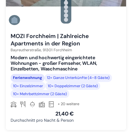
Zu Slide 1 wechseln
Zu Slide 2 wechseln
Zu Slide 3 wechseln
Zu Slide 4 wechseln
Zu Slide 5 wechseln
Zu Slide 6 wechseln
MOZI Forchheim | Zahlreiche
Apartments in der Region
Bayreutherstraße,
91301
Forchheim
Modern und hochwertig eingerichtete
Wohnungen - großer Fernseher, WLAN,
Einzelbetten, Waschmaschine
Ferienwohnung
12× Ganze Unterkünfte (4–8 Gäste)
10× Einzelzimmer
10× Doppelzimmer (2 Gäste)
10× Mehrbettzimmer (2 Gäste)
+ 20 weitere
21,40 €
Durchschnitt pro Nacht & Person