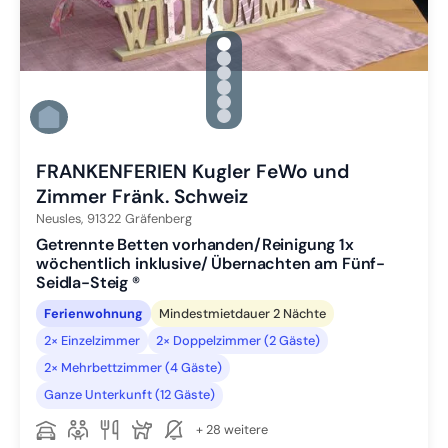
gallery.slide_selector
Zu Slide 1 wechseln
Zu Slide 2 wechseln
Zu Slide 3 wechseln
Zu Slide 4 wechseln
Zu Slide 5 wechseln
Zu Slide 6 wechseln
FRANKENFERIEN Kugler FeWo und
Zimmer Fränk. Schweiz
Neusles,
91322
Gräfenberg
Getrennte Betten vorhanden/Reinigung 1x
wöchentlich inklusive/ Übernachten am Fünf-
Seidla-Steig ®
Ferienwohnung
Mindestmietdauer 2 Nächte
2× Einzelzimmer
2× Doppelzimmer (2 Gäste)
2× Mehrbettzimmer (4 Gäste)
Ganze Unterkunft (12 Gäste)
+ 28 weitere