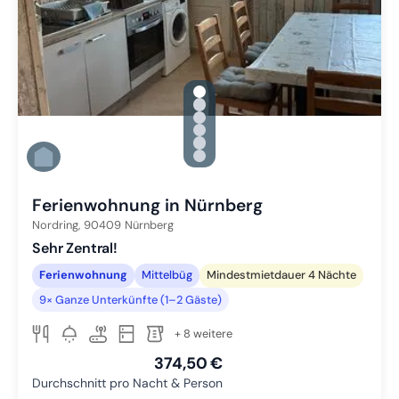
gallery.slide_selector
Zu Slide 1 wechseln
Zu Slide 2 wechseln
Zu Slide 3 wechseln
Zu Slide 4 wechseln
Zu Slide 5 wechseln
Zu Slide 6 wechseln
Ferienwohnung in Nürnberg
Nordring,
90409
Nürnberg
Sehr Zentral!
Ferienwohnung
Mittelbüg
Mindestmietdauer 4 Nächte
9× Ganze Unterkünfte (1–2 Gäste)
+ 8 weitere
374,50 €
Durchschnitt pro Nacht & Person