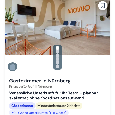
gallery.slide_selector
Zu Slide 1 wechseln
Zu Slide 2 wechseln
Zu Slide 3 wechseln
Zu Slide 4 wechseln
Zu Slide 5 wechseln
Zu Slide 6 wechseln
Gästezimmer in Nürnberg
Kilianstraße,
90411
Nürnberg
Verlässliche Unterkunft für Ihr Team – planbar,
skalierbar, ohne Koordinationsaufwand
Gästezimmer
Mindestmietdauer 2 Nächte
50× Ganze Unterkünfte (1–5 Gäste)