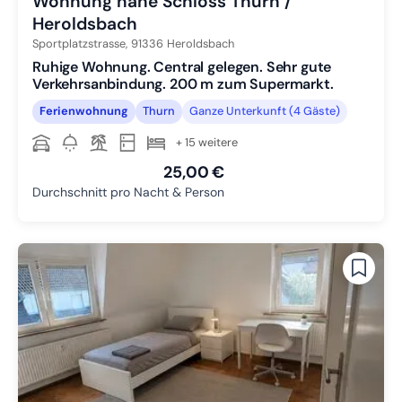
Wohnung nähe Schloss Thurn /
Heroldsbach
Sportplatzstrasse,
91336
Heroldsbach
Ruhige Wohnung. Central gelegen. Sehr gute
Verkehrsanbindung. 200 m zum Supermarkt.
Ferienwohnung
Thurn
Ganze Unterkunft (4 Gäste)
+ 15 weitere
25,00 €
Durchschnitt pro Nacht & Person