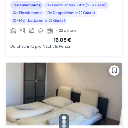
Ferienwohnung
10× Ganze Unterkünfte (2–6 Gäste)
10× Einzelzimmer
10× Doppelzimmer (2 Gäste)
10× Mehrbettzimmer (2 Gäste)
+ 22 weitere
16,05 €
Durchschnitt pro Nacht & Person
gallery.slide_selector
Zu Slide 1 wechseln
Zu Slide 2 wechseln