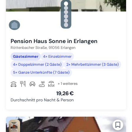
gallery.slide_selector
Zu Slide 1 wechseln
Zu Slide 2 wechseln
Zu Slide 3 wechseln
Zu Slide 4 wechseln
Zu Slide 5 wechseln
Zu Slide 6 wechseln
Pension Haus Sonne in Erlangen
Röttenbacher Straße,
91056
Erlangen
Gästezimmer
4× Einzelzimmer
4× Doppelzimmer (2 Gäste)
2× Mehrbettzimmer (3 Gäste)
5× Ganze Unterkünfte (7 Gäste)
+ 1 weiteres
19,26 €
Durchschnitt pro Nacht & Person