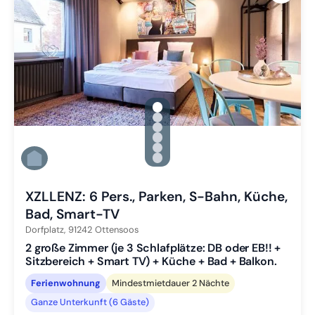
gallery.slide_selector
Zu Slide 1 wechseln
Zu Slide 2 wechseln
Zu Slide 3 wechseln
Zu Slide 4 wechseln
Zu Slide 5 wechseln
Zu Slide 6 wechseln
XZLLENZ: 6 Pers., Parken, S-Bahn, Küche,
Bad, Smart-TV
Dorfplatz,
91242
Ottensoos
2 große Zimmer (je 3 Schlafplätze: DB oder EB!! +
Sitzbereich + Smart TV) + Küche + Bad + Balkon.
Ferienwohnung
Mindestmietdauer 2 Nächte
Ganze Unterkunft (6 Gäste)