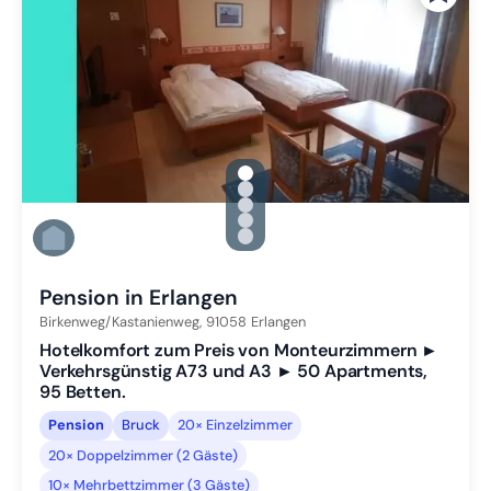
gallery.slide_selector
Zu Slide 1 wechseln
Zu Slide 2 wechseln
Zu Slide 3 wechseln
Zu Slide 4 wechseln
Zu Slide 5 wechseln
Pension in Erlangen
Birkenweg/Kastanienweg,
91058
Erlangen
Hotelkomfort zum Preis von Monteurzimmern ►
Verkehrsgünstig A73 und A3 ► 50 Apartments,
95 Betten.
Pension
Bruck
20× Einzelzimmer
20× Doppelzimmer (2 Gäste)
10× Mehrbettzimmer (3 Gäste)