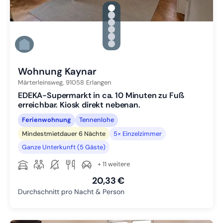
gallery.slide_selector
Zu Slide 1 wechseln
Zu Slide 2 wechseln
Zu Slide 3 wechseln
Zu Slide 4 wechseln
Zu Slide 5 wechseln
Zu Slide 6 wechseln
Wohnung Kaynar
Märterleinsweg,
91058
Erlangen
EDEKA-Supermarkt in ca. 10 Minuten zu Fuß
erreichbar. Kiosk direkt nebenan.
Ferienwohnung
Tennenlohe
Mindestmietdauer 6 Nächte
5× Einzelzimmer
Ganze Unterkunft (5 Gäste)
+ 11 weitere
20,33 €
Durchschnitt pro Nacht & Person