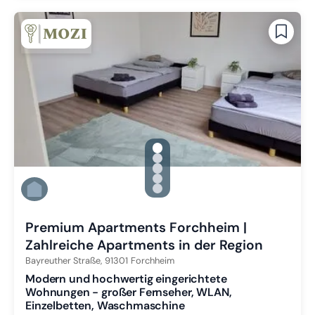
gallery.slide_selector
Zu Slide 1 wechseln
Zu Slide 2 wechseln
Zu Slide 3 wechseln
Zu Slide 4 wechseln
Zu Slide 5 wechseln
Premium Apartments Forchheim |
Zahlreiche Apartments in der Region
Bayreuther Straße,
91301
Forchheim
Modern und hochwertig eingerichtete
Wohnungen - großer Fernseher, WLAN,
Einzelbetten, Waschmaschine