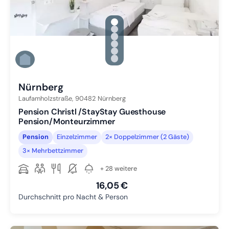
gallery.slide_selector
Zu Slide 1 wechseln
Zu Slide 2 wechseln
Zu Slide 3 wechseln
Zu Slide 4 wechseln
Zu Slide 5 wechseln
Zu Slide 6 wechseln
Nürnberg
Laufamholzstraße,
90482
Nürnberg
Pension Christl /StayStay Guesthouse
Pension/Monteurzimmer
Pension
Einzelzimmer
2× Doppelzimmer (2 Gäste)
3× Mehrbettzimmer
+ 28 weitere
16,05 €
Durchschnitt pro Nacht & Person