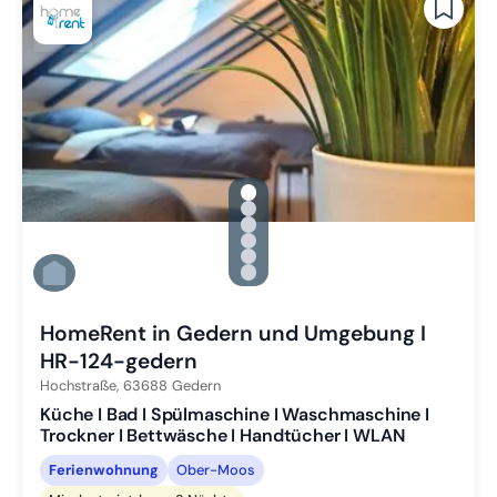
gallery.slide_selector
Zu Slide 1 wechseln
Zu Slide 2 wechseln
Zu Slide 3 wechseln
Zu Slide 4 wechseln
Zu Slide 5 wechseln
Zu Slide 6 wechseln
HomeRent in Gedern und Umgebung I
HR-124-gedern
Hochstraße,
63688
Gedern
Küche I Bad I Spülmaschine I Waschmaschine I
Trockner I Bettwäsche I Handtücher I WLAN
Ferienwohnung
Ober-Moos