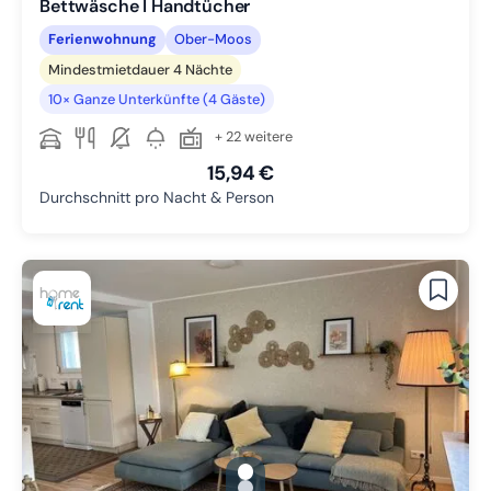
Bettwäsche I Handtücher
Ferienwohnung
Ober-Moos
Mindestmietdauer 4 Nächte
10× Ganze Unterkünfte (4 Gäste)
+ 22 weitere
15,94 €
Durchschnitt pro Nacht & Person
gallery.slide_selector
Zu Slide 1 wechseln