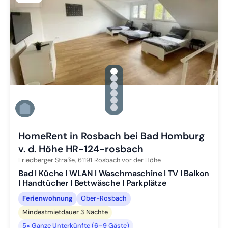
gallery.slide_selector
Zu Slide 1 wechseln
Zu Slide 2 wechseln
Zu Slide 3 wechseln
Zu Slide 4 wechseln
Zu Slide 5 wechseln
Zu Slide 6 wechseln
HomeRent in Rosbach bei Bad Homburg
v. d. Höhe HR-124-rosbach
Friedberger Straße,
61191
Rosbach vor der Höhe
Bad I Küche I WLAN I Waschmaschine I TV I Balkon
I Handtücher I Bettwäsche I Parkplätze
Ferienwohnung
Ober-Rosbach
Mindestmietdauer 3 Nächte
5× Ganze Unterkünfte (6–9 Gäste)