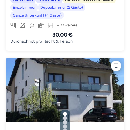
Einzelzimmer
Doppelzimmer (2 Gäste)
Ganze Unterkunft (4 Gäste)
+ 22 weitere
30,00 €
Durchschnitt pro Nacht & Person
gallery.slide_selector
Zu Slide 1 wechseln
Zu Slide 2 wechseln
Zu Slide 3 wechseln