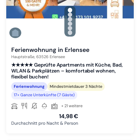
gallery.slide_selector
Zu Slide 1 wechseln
Zu Slide 2 wechseln
Zu Slide 3 wechseln
Zu Slide 4 wechseln
Zu Slide 5 wechseln
Zu Slide 6 wechseln
Ferienwohnung in Erlensee
Hauptstraße,
63526
Erlensee
★★★★★ Geprüfte Apartments mit Küche, Bad,
WLAN & Parkplätzen – komfortabel wohnen,
flexibel buchen!
Ferienwohnung
Mindestmietdauer 3 Nächte
17× Ganze Unterkünfte (7 Gäste)
+ 21 weitere
14,98 €
Durchschnitt pro Nacht & Person