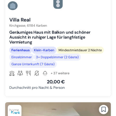
Zu Slide 4 wechseln
Zu Slide 5 wechseln
Zu Slide 6 wechseln
Villa Real
Kirchgasse,
61184
Karben
Geräumiges Haus mit Balkon und schöner
Aussicht in ruhiger Lage für langfristige
Vermietung
Ferienhaus
Klein-Karben
Mindestmietdauer 2 Nächte
Einzelzimmer
3× Doppelzimmer (2 Gäste)
Ganze Unterkunft (7 Gäste)
+ 37 weitere
20,00 €
Durchschnitt pro Nacht & Person