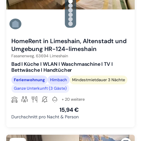
gallery.slide_selector
Zu Slide 1 wechseln
Zu Slide 2 wechseln
Zu Slide 3 wechseln
Zu Slide 4 wechseln
Zu Slide 5 wechseln
Zu Slide 6 wechseln
HomeRent in Limeshain, Altenstadt und
Umgebung HR-124-limeshain
Fasanenweg,
63694
Limeshain
Bad I Küche I WLAN I Waschmaschine I TV I
Bettwäsche I Handtücher
Ferienwohnung
Himbach
Mindestmietdauer 3 Nächte
Ganze Unterkunft (3 Gäste)
+ 20 weitere
15,94 €
Durchschnitt pro Nacht & Person