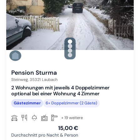
gallery.slide_selector
Zu Slide 1 wechseln
Zu Slide 2 wechseln
Zu Slide 3 wechseln
Zu Slide 4 wechseln
Pension Sturma
Steinweg,
35321
Laubach
2 Wohnungen mit jeweils 4 Doppelzimmer
optional bei einer Wohnung 4 Zimmer
Gästezimmer
6× Doppelzimmer (2 Gäste)
+ 19 weitere
15,00 €
Durchschnitt pro Nacht & Person