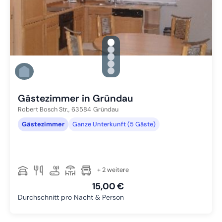
gallery.slide_selector
Zu Slide 1 wechseln
Zu Slide 2 wechseln
Zu Slide 3 wechseln
Zu Slide 4 wechseln
Zu Slide 5 wechseln
Gästezimmer in Gründau
Robert Bosch Str.,
63584
Gründau
Gästezimmer
Ganze Unterkunft (5 Gäste)
+ 2 weitere
15,00 €
Durchschnitt pro Nacht & Person