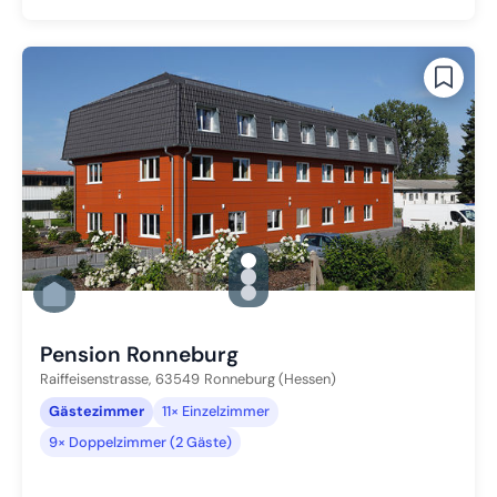
gallery.slide_selector
Zu Slide 1 wechseln
Zu Slide 2 wechseln
Zu Slide 3 wechseln
Pension Ronneburg
Raiffeisenstrasse,
63549
Ronneburg (Hessen)
Gästezimmer
11× Einzelzimmer
9× Doppelzimmer (2 Gäste)