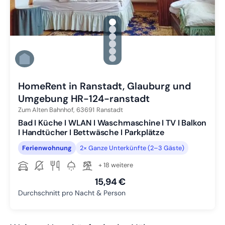
gallery.slide_selector
Zu Slide 1 wechseln
Zu Slide 2 wechseln
Zu Slide 3 wechseln
Zu Slide 4 wechseln
Zu Slide 5 wechseln
Zu Slide 6 wechseln
HomeRent in Ranstadt, Glauburg und
Umgebung HR-124-ranstadt
Zum Alten Bahnhof,
63691
Ranstadt
Bad I Küche I WLAN I Waschmaschine I TV I Balkon
I Handtücher I Bettwäsche I Parkplätze
Ferienwohnung
2× Ganze Unterkünfte (2–3 Gäste)
+ 18 weitere
15,94 €
Durchschnitt pro Nacht & Person