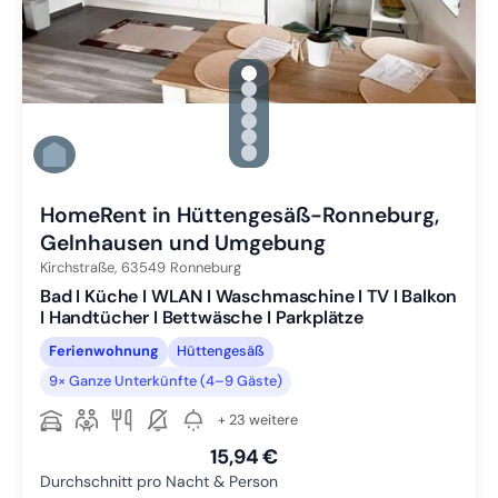
gallery.slide_selector
Zu Slide 1 wechseln
Zu Slide 2 wechseln
Zu Slide 3 wechseln
Zu Slide 4 wechseln
Zu Slide 5 wechseln
Zu Slide 6 wechseln
HomeRent in Hüttengesäß-Ronneburg,
Gelnhausen und Umgebung
Kirchstraße,
63549
Ronneburg
Bad I Küche I WLAN I Waschmaschine I TV I Balkon
I Handtücher I Bettwäsche I Parkplätze
Ferienwohnung
Hüttengesäß
9× Ganze Unterkünfte (4–9 Gäste)
+ 23 weitere
15,94 €
Durchschnitt pro Nacht & Person