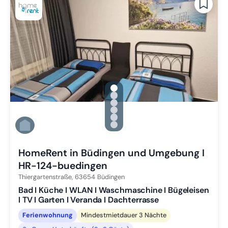
gallery.slide_selector
Zu Slide 1 wechseln
Zu Slide 2 wechseln
Zu Slide 3 wechseln
Zu Slide 4 wechseln
Zu Slide 5 wechseln
Zu Slide 6 wechseln
HomeRent in Büdingen und Umgebung I
HR-124-buedingen
Thiergartenstraße,
63654
Büdingen
Bad I Küche I WLAN I Waschmaschine I Bügeleisen
I TV I Garten I Veranda I Dachterrasse
Ferienwohnung
Mindestmietdauer 3 Nächte