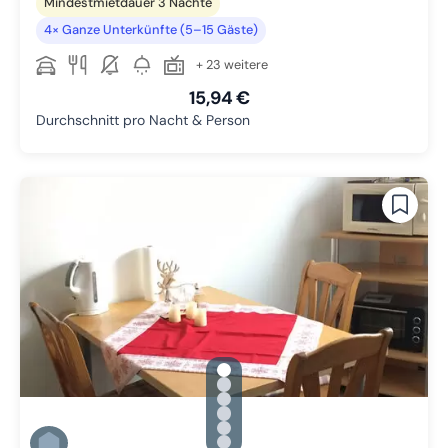
Mindestmietdauer 3 Nächte
4× Ganze Unterkünfte (5–15 Gäste)
+ 23 weitere
15,94 €
Durchschnitt pro Nacht & Person
gallery.slide_selector
Zu Slide 1 wechseln
Zu Slide 2 wechseln
Zu Slide 3 wechseln
Zu Slide 4 wechseln
Zu Slide 5 wechseln