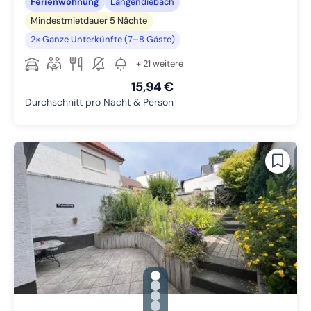
Ferienwohnung
Langendiebach
Mindestmietdauer 5 Nächte
2× Ganze Unterkünfte (7–8 Gäste)
+ 21 weitere
15,94 €
Durchschnitt pro Nacht & Person
gallery.slide_selector
Zu Slide 1 wechseln
Zu Slide 2 wechseln
Zu Slide 3 wechseln