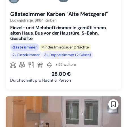
Zu Slide 6 wechseln
Gästezimmer Karben "Alte Metzgerei"
Ludwigstraße,
61184
Karben
Einzel- und Mehrbettzimmer in gemütlichem,
alten Haus. Bus vor der Haustüre, S-Bahn,
Geschäfte
Gästezimmer
Mindestmietdauer 2 Nächte
2× Einzelzimmer
3× Doppelzimmer (2 Gäste)
+ 25 weitere
28,00 €
Durchschnitt pro Nacht & Person