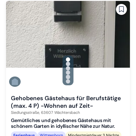
gallery.slide_selector
Zu Slide 1 wechseln
Zu Slide 2 wechseln
Zu Slide 3 wechseln
Zu Slide 4 wechseln
Zu Slide 5 wechseln
Zu Slide 6 wechseln
Gehobenes Gästehaus für Berufstätige
(max. 4 P) -Wohnen auf Zeit-
Siedlungsstraße,
63607
Wächtersbach
Gemütliches und gehobenes Gästehaus mit
schönem Garten in idyllischer Nähe zur Natur.
Ferienhaus
Wittgenborn
Mindestmietdauer 3 Nächte