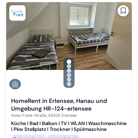
gallery.slide_selector
Zu Slide 1 wechseln
Zu Slide 2 wechseln
Zu Slide 3 wechseln
Zu Slide 4 wechseln
Zu Slide 5 wechseln
Zu Slide 6 wechseln
HomeRent in Erlensee, Hanau und
Umgebung HR-124-erlensee
Anne-Frank-Straße,
63526
Erlensee
Küche I Bad I Balkon I TV I WLAN I Waschmaschine
I Pkw Stellplatz I Trockner I Spülmaschine