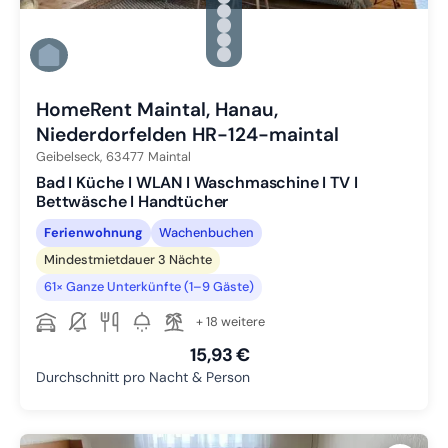
Zu Slide 2 wechseln
Zu Slide 3 wechseln
Zu Slide 4 wechseln
Zu Slide 5 wechseln
Zu Slide 6 wechseln
HomeRent Maintal, Hanau,
Niederdorfelden HR-124-maintal
Geibelseck,
63477
Maintal
Bad I Küche I WLAN I Waschmaschine I TV I
Bettwäsche I Handtücher
Ferienwohnung
Wachenbuchen
Mindestmietdauer 3 Nächte
61× Ganze Unterkünfte (1–9 Gäste)
+ 18 weitere
15,93 €
Durchschnitt pro Nacht & Person