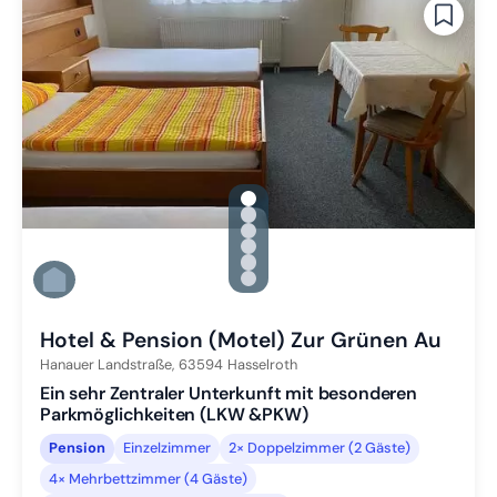
gallery.slide_selector
Zu Slide 1 wechseln
Zu Slide 2 wechseln
Zu Slide 3 wechseln
Zu Slide 4 wechseln
Zu Slide 5 wechseln
Zu Slide 6 wechseln
Hotel & Pension (Motel) Zur Grünen Au
Hanauer Landstraße,
63594
Hasselroth
Ein sehr Zentraler Unterkunft mit besonderen
Parkmöglichkeiten (LKW &PKW)
Pension
Einzelzimmer
2× Doppelzimmer (2 Gäste)
4× Mehrbettzimmer (4 Gäste)