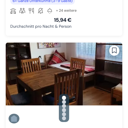
6× Ganze Unterkünfte (3–9 Gäste)
+ 24 weitere
15,94 €
Durchschnitt pro Nacht & Person
gallery.slide_selector
Zu Slide 1 wechseln
Zu Slide 2 wechseln
Zu Slide 3 wechseln
Zu Slide 4 wechseln
Zu Slide 5 wechseln
Zu Slide 6 wechseln