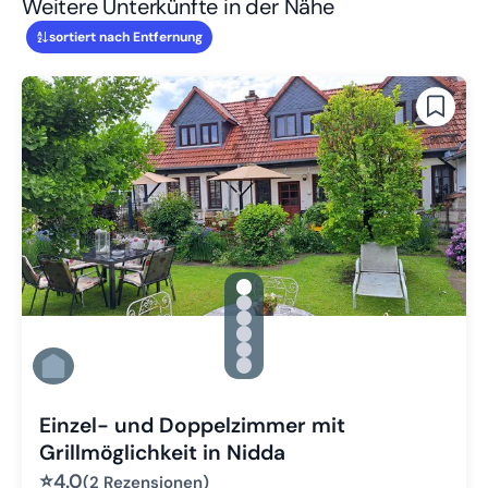
Weitere Unterkünfte in der Nähe
sortiert nach Entfernung
gallery.slide_selector
Zu Slide 1 wechseln
Zu Slide 2 wechseln
Zu Slide 3 wechseln
Zu Slide 4 wechseln
Zu Slide 5 wechseln
Zu Slide 6 wechseln
Einzel- und Doppelzimmer mit
Grillmöglichkeit in Nidda
⭐
4.0
(2 Rezensionen)