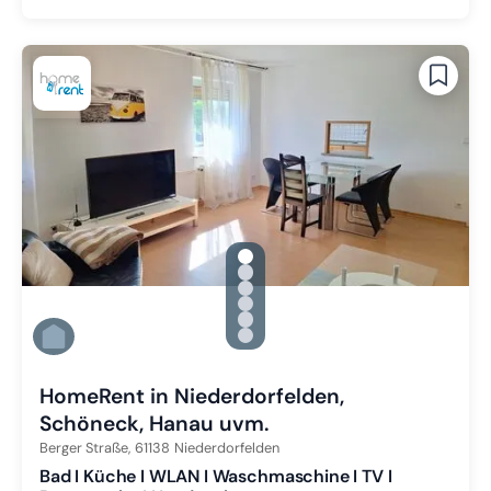
gallery.slide_selector
Zu Slide 1 wechseln
Zu Slide 2 wechseln
Zu Slide 3 wechseln
Zu Slide 4 wechseln
Zu Slide 5 wechseln
Zu Slide 6 wechseln
HomeRent in Niederdorfelden,
Schöneck, Hanau uvm.
Berger Straße,
61138
Niederdorfelden
Bad I Küche I WLAN I Waschmaschine I TV I