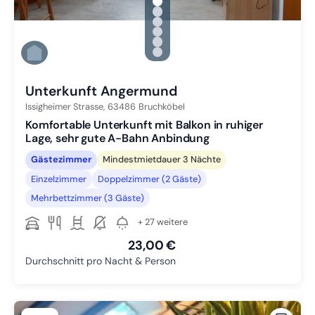
gallery.slide_selector
Zu Slide 1 wechseln
Zu Slide 2 wechseln
Zu Slide 3 wechseln
Zu Slide 4 wechseln
Zu Slide 5 wechseln
Zu Slide 6 wechseln
Unterkunft Angermund
Issigheimer Strasse,
63486
Bruchköbel
Komfortable Unterkunft mit Balkon in ruhiger
Lage, sehr gute A-Bahn Anbindung
Gästezimmer
Mindestmietdauer 3 Nächte
Einzelzimmer
Doppelzimmer (2 Gäste)
Mehrbettzimmer (3 Gäste)
+ 27 weitere
23,00 €
Durchschnitt pro Nacht & Person