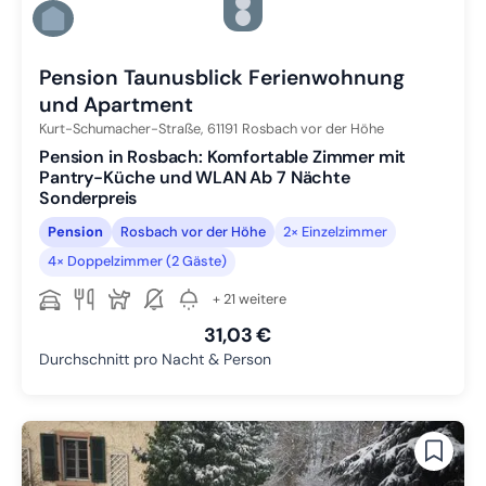
Zu Slide 4 wechseln
Zu Slide 5 wechseln
Zu Slide 6 wechseln
Pension Taunusblick Ferienwohnung
und Apartment
Kurt-Schumacher-Straße,
61191
Rosbach vor der Höhe
Pension in Rosbach: Komfortable Zimmer mit
Pantry-Küche und WLAN Ab 7 Nächte
Sonderpreis
Pension
Rosbach vor der Höhe
2× Einzelzimmer
4× Doppelzimmer (2 Gäste)
+ 21 weitere
31,03 €
Durchschnitt pro Nacht & Person