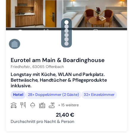
gallery.slide_selector
Zu Slide 1 wechseln
Zu Slide 2 wechseln
Zu Slide 3 wechseln
Zu Slide 4 wechseln
Zu Slide 5 wechseln
Zu Slide 6 wechseln
Eurotel am Main & Boardinghouse
Friedhofstr.,
63065
Offenbach
Longstay mit Küche, WLAN und Parkplatz.
Bettwäsche, Handtücher & Pflegeprodukte
inklusive.
Hotel
28× Doppelzimmer (2 Gäste)
32× Einzelzimmer
+ 15 weitere
21,40 €
Durchschnitt pro Nacht & Person