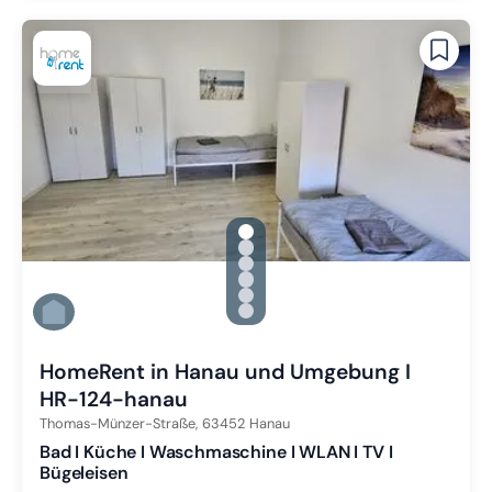
gallery.slide_selector
Zu Slide 1 wechseln
Zu Slide 2 wechseln
Zu Slide 3 wechseln
Zu Slide 4 wechseln
Zu Slide 5 wechseln
Zu Slide 6 wechseln
HomeRent in Hanau und Umgebung I
HR-124-hanau
Thomas-Münzer-Straße,
63452
Hanau
Bad I Küche I Waschmaschine I WLAN I TV I
Bügeleisen