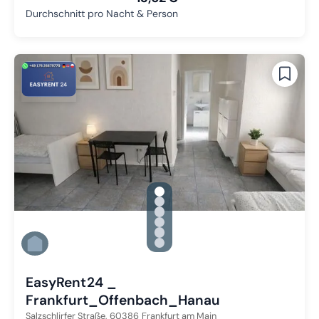
Durchschnitt pro Nacht & Person
gallery.slide_selector
Zu Slide 1 wechseln
Zu Slide 2 wechseln
Zu Slide 3 wechseln
Zu Slide 4 wechseln
Zu Slide 5 wechseln
Zu Slide 6 wechseln
EasyRent24 _
Frankfurt_Offenbach_Hanau
Salzschlirfer Straße,
60386
Frankfurt am Main