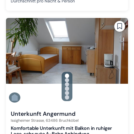
Durchschnitt pro Nacht & Person
gallery.slide_selector
Zu Slide 1 wechseln
Zu Slide 2 wechseln
Zu Slide 3 wechseln
Zu Slide 4 wechseln
Zu Slide 5 wechseln
Zu Slide 6 wechseln
Unterkunft Angermund
Issigheimer Strasse,
63486
Bruchköbel
Komfortable Unterkunft mit Balkon in ruhiger
Lage, sehr gute A-Bahn Anbindung