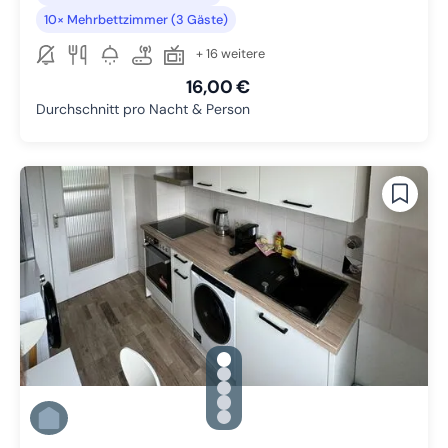
10× Mehrbettzimmer (3 Gäste)
+ 16 weitere
16,00 €
Durchschnitt pro Nacht & Person
gallery.slide_selector
Zu Slide 1 wechseln
Zu Slide 2 wechseln
Zu Slide 3 wechseln
Zu Slide 4 wechseln
Zu Slide 5 wechseln