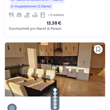
2× Doppelzimmer (2 Gäste)
+ 6 weitere
13,38 €
Durchschnitt pro Nacht & Person
gallery.slide_selector
Zu Slide 1 wechseln
Zu Slide 2 wechseln
Zu Slide 3 wechseln
Zu Slide 4 wechseln
Zu Slide 5 wechseln