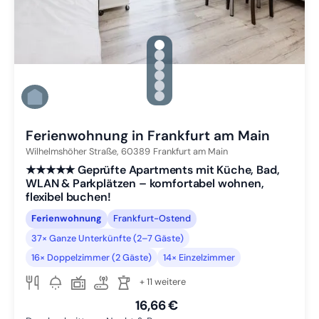
gallery.slide_selector
Zu Slide 1 wechseln
Zu Slide 2 wechseln
Zu Slide 3 wechseln
Zu Slide 4 wechseln
Zu Slide 5 wechseln
Zu Slide 6 wechseln
Ferienwohnung in Frankfurt am Main
Wilhelmshöher Straße,
60389
Frankfurt am Main
★★★★★ Geprüfte Apartments mit Küche, Bad,
WLAN & Parkplätzen – komfortabel wohnen,
flexibel buchen!
Ferienwohnung
Frankfurt-Ostend
37× Ganze Unterkünfte (2–7 Gäste)
16× Doppelzimmer (2 Gäste)
14× Einzelzimmer
+ 11 weitere
16,66 €