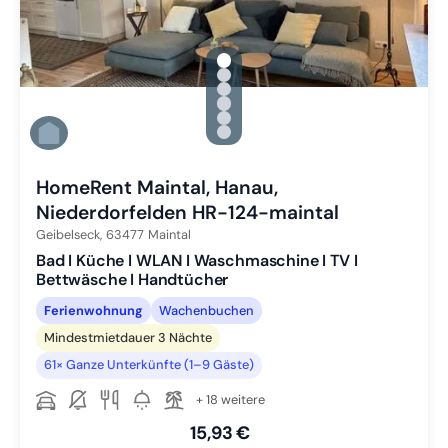
gallery.slide_selector
Zu Slide 1 wechseln
Zu Slide 2 wechseln
Zu Slide 3 wechseln
Zu Slide 4 wechseln
Zu Slide 5 wechseln
Zu Slide 6 wechseln
HomeRent Maintal, Hanau,
Niederdorfelden HR-124-maintal
Geibelseck,
63477
Maintal
Bad I Küche I WLAN I Waschmaschine I TV I
Bettwäsche I Handtücher
Ferienwohnung
Wachenbuchen
Mindestmietdauer 3 Nächte
61× Ganze Unterkünfte (1–9 Gäste)
+ 18 weitere
15,93 €