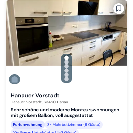
gallery.slide_selector
Zu Slide 1 wechseln
Zu Slide 2 wechseln
Zu Slide 3 wechseln
Zu Slide 4 wechseln
Zu Slide 5 wechseln
Zu Slide 6 wechseln
Hanauer Vorstadt
Hanauer Vorstadt,
63450
Hanau
Sehr schöne und moderne Monteurswohnungen
mit großem Balkon, voll ausgestattet
Ferienwohnung
3× Mehrbettzimmer (9 Gäste)
10× Ganze Unterkünfte (4–7 Gäste)