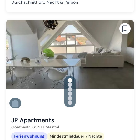
Durchschnitt pro Nacht & Person
gallery.slide_selector
Zu Slide 1 wechseln
Zu Slide 2 wechseln
Zu Slide 3 wechseln
Zu Slide 4 wechseln
Zu Slide 5 wechseln
Zu Slide 6 wechseln
JR Apartments
Goethestr.,
63477
Maintal
Ferienwohnung
Mindestmietdauer 7 Nächte