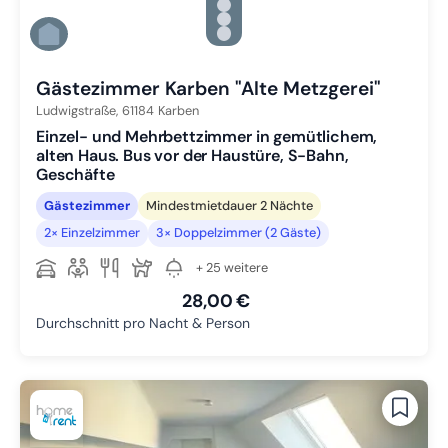
Zu Slide 3 wechseln
Zu Slide 4 wechseln
Zu Slide 5 wechseln
Zu Slide 6 wechseln
Gästezimmer Karben "Alte Metzgerei"
Ludwigstraße,
61184
Karben
Einzel- und Mehrbettzimmer in gemütlichem,
alten Haus. Bus vor der Haustüre, S-Bahn,
Geschäfte
Gästezimmer
Mindestmietdauer 2 Nächte
2× Einzelzimmer
3× Doppelzimmer (2 Gäste)
+ 25 weitere
28,00 €
Durchschnitt pro Nacht & Person