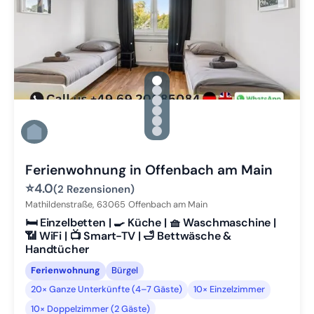
gallery.slide_selector
Zu Slide 1 wechseln
Zu Slide 2 wechseln
Zu Slide 3 wechseln
Zu Slide 4 wechseln
Zu Slide 5 wechseln
Zu Slide 6 wechseln
Ferienwohnung in Offenbach am Main
⭐
4.0
(2 Rezensionen)
Mathildenstraße,
63065
Offenbach am Main
🛏️ Einzelbetten | 🍳 Küche | 🧺 Waschmaschine |
📶 WiFi | 📺 Smart-TV | 🛁 Bettwäsche &
Handtücher
Ferienwohnung
Bürgel
20× Ganze Unterkünfte (4–7 Gäste)
10× Einzelzimmer
10× Doppelzimmer (2 Gäste)