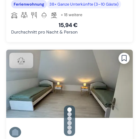
Ferienwohnung
38× Ganze Unterkünfte (3–10 Gäste)
+ 18 weitere
15,94 €
Durchschnitt pro Nacht & Person
gallery.slide_selector
Zu Slide 1 wechseln
Zu Slide 2 wechseln
Zu Slide 3 wechseln
Zu Slide 4 wechseln
Zu Slide 5 wechseln
Zu Slide 6 wechseln