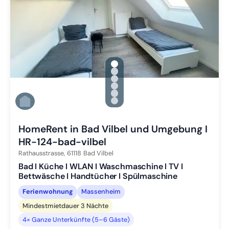
gallery.slide_selector
Zu Slide 1 wechseln
Zu Slide 2 wechseln
Zu Slide 3 wechseln
Zu Slide 4 wechseln
Zu Slide 5 wechseln
Zu Slide 6 wechseln
HomeRent in Bad Vilbel und Umgebung I
HR-124-bad-vilbel
Rathausstrasse,
61118
Bad Vilbel
Bad I Küche I WLAN I Waschmaschine I TV I
Bettwäsche I Handtücher I Spülmaschine
Ferienwohnung
Massenheim
Mindestmietdauer 3 Nächte
4× Ganze Unterkünfte (5–6 Gäste)