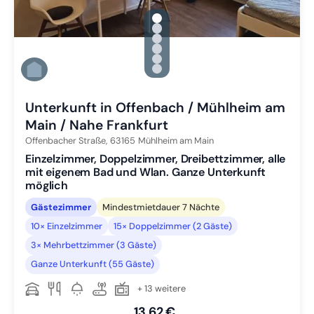
gallery.slide_selector
Zu Slide 1 wechseln
Zu Slide 2 wechseln
Zu Slide 3 wechseln
Zu Slide 4 wechseln
Zu Slide 5 wechseln
Zu Slide 6 wechseln
Unterkunft in Offenbach / Mühlheim am
Main / Nahe Frankfurt
Offenbacher Straße,
63165
Mühlheim am Main
Einzelzimmer, Doppelzimmer, Dreibettzimmer, alle
mit eigenem Bad und Wlan. Ganze Unterkunft
möglich
Gästezimmer
Mindestmietdauer 7 Nächte
10× Einzelzimmer
15× Doppelzimmer (2 Gäste)
3× Mehrbettzimmer (3 Gäste)
Ganze Unterkunft (55 Gäste)
+ 13 weitere
13,62 €