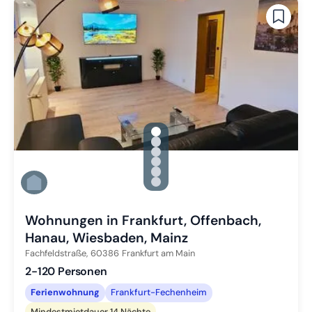
gallery.slide_selector
Zu Slide 1 wechseln
Zu Slide 2 wechseln
Zu Slide 3 wechseln
Zu Slide 4 wechseln
Zu Slide 5 wechseln
Zu Slide 6 wechseln
Wohnungen in Frankfurt, Offenbach,
Hanau, Wiesbaden, Mainz
Fachfeldstraße,
60386
Frankfurt am Main
2-120 Personen
Ferienwohnung
Frankfurt-Fechenheim
Mindestmietdauer 14 Nächte