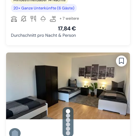
20× Ganze Unterkünfte (6 Gäste)
+ 7 weitere
17,84 €
Durchschnitt pro Nacht & Person
gallery.slide_selector
Zu Slide 1 wechseln
Zu Slide 2 wechseln
Zu Slide 3 wechseln
Zu Slide 4 wechseln
Zu Slide 5 wechseln