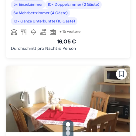
5× Einzelzimmer
10× Doppelzimmer (2 Gäste)
6× Mehrbettzimmer (4 Gäste)
10× Ganze Unterkünfte (10 Gäste)
+ 15 weitere
16,05 €
Durchschnitt pro Nacht & Person
gallery.slide_selector
Zu Slide 1 wechseln
Zu Slide 2 wechseln