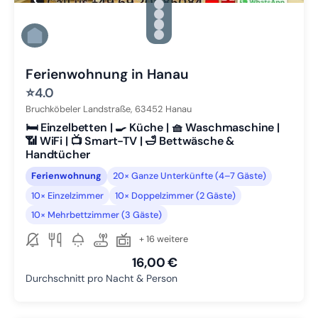
Zu Slide 2 wechseln
Zu Slide 3 wechseln
Zu Slide 4 wechseln
Zu Slide 5 wechseln
Zu Slide 6 wechseln
Ferienwohnung in Hanau
⭐
4.0
Bruchköbeler Landstraße,
63452
Hanau
🛏️ Einzelbetten | 🍳 Küche | 🧺 Waschmaschine |
📶 WiFi | 📺 Smart-TV | 🛁 Bettwäsche &
Handtücher
Ferienwohnung
20× Ganze Unterkünfte (4–7 Gäste)
10× Einzelzimmer
10× Doppelzimmer (2 Gäste)
10× Mehrbettzimmer (3 Gäste)
+ 16 weitere
16,00 €
Durchschnitt pro Nacht & Person