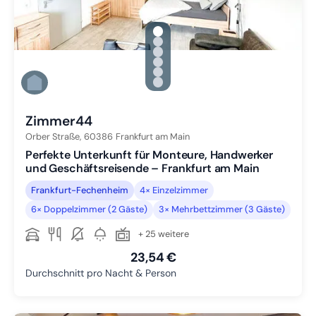
gallery.slide_selector
Zu Slide 1 wechseln
Zu Slide 2 wechseln
Zu Slide 3 wechseln
Zu Slide 4 wechseln
Zu Slide 5 wechseln
Zu Slide 6 wechseln
Zimmer44
Orber Straße,
60386
Frankfurt am Main
Perfekte Unterkunft für Monteure, Handwerker
und Geschäftsreisende – Frankfurt am Main
Frankfurt-Fechenheim
4× Einzelzimmer
6× Doppelzimmer (2 Gäste)
3× Mehrbettzimmer (3 Gäste)
+ 25 weitere
23,54 €
Durchschnitt pro Nacht & Person