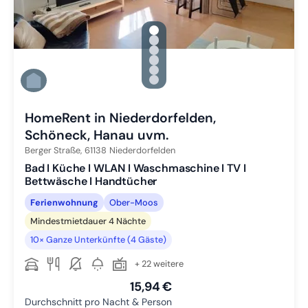
gallery.slide_selector
Zu Slide 1 wechseln
Zu Slide 2 wechseln
Zu Slide 3 wechseln
Zu Slide 4 wechseln
Zu Slide 5 wechseln
Zu Slide 6 wechseln
HomeRent in Niederdorfelden,
Schöneck, Hanau uvm.
Berger Straße,
61138
Niederdorfelden
Bad I Küche I WLAN I Waschmaschine I TV I
Bettwäsche I Handtücher
Ferienwohnung
Ober-Moos
Mindestmietdauer 4 Nächte
10× Ganze Unterkünfte (4 Gäste)
+ 22 weitere
15,94 €
Durchschnitt pro Nacht & Person