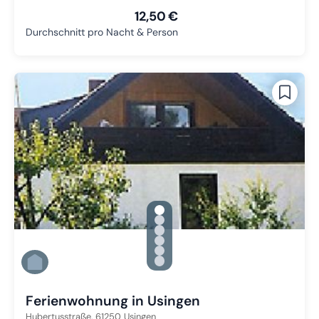
12,50 €
Durchschnitt pro Nacht & Person
gallery.slide_selector
Zu Slide 1 wechseln
Zu Slide 2 wechseln
Zu Slide 3 wechseln
Zu Slide 4 wechseln
Zu Slide 5 wechseln
Zu Slide 6 wechseln
Ferienwohnung in Usingen
Hubertusstraße,
61250
Usingen