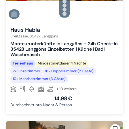
Zu Slide 2 wechseln
Zu Slide 3 wechseln
Zu Slide 4 wechseln
Zu Slide 5 wechseln
Zu Slide 6 wechseln
Haus Habla
Breitgasse,
35427
Langgöns
Monteurunterkünfte in Langgöns – 24h Check-In
35428 Langgöns Einzelbetten | Küche | Bad |
Waschmasch
Ferienhaus
Mindestmietdauer 4 Nächte
2× Einzelzimmer
16× Doppelzimmer (2 Gäste)
10× Mehrbettzimmer (3 Gäste)
+ 10 weitere
14,98 €
Durchschnitt pro Nacht & Person