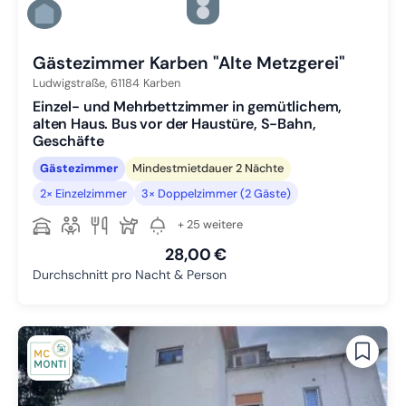
Zu Slide 4 wechseln
Zu Slide 5 wechseln
Zu Slide 6 wechseln
Gästezimmer Karben "Alte Metzgerei"
Ludwigstraße,
61184
Karben
Einzel- und Mehrbettzimmer in gemütlichem,
alten Haus. Bus vor der Haustüre, S-Bahn,
Geschäfte
Gästezimmer
Mindestmietdauer 2 Nächte
2× Einzelzimmer
3× Doppelzimmer (2 Gäste)
+ 25 weitere
28,00 €
Durchschnitt pro Nacht & Person