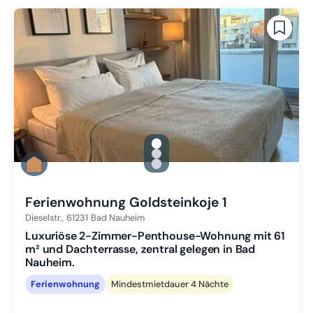
gallery.slide_selector
Zu Slide 1 wechseln
Zu Slide 2 wechseln
Zu Slide 3 wechseln
Ferienwohnung Goldsteinkoje 1
Dieselstr.,
61231
Bad Nauheim
Luxuriöse 2-Zimmer-Penthouse-Wohnung mit 61
m² und Dachterrasse, zentral gelegen in Bad
Nauheim.
Ferienwohnung
Mindestmietdauer 4 Nächte