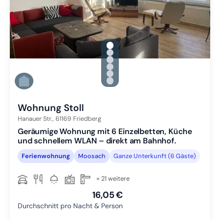
gallery.slide_selector
Zu Slide 1 wechseln
Zu Slide 2 wechseln
Zu Slide 3 wechseln
Zu Slide 4 wechseln
Zu Slide 5 wechseln
Zu Slide 6 wechseln
Wohnung Stoll
Hanauer Str.,
61169
Friedberg
Geräumige Wohnung mit 6 Einzelbetten, Küche
und schnellem WLAN – direkt am Bahnhof.
Ferienwohnung
Moosach
Ganze Unterkunft (6 Gäste)
+ 21 weitere
16,05 €
Durchschnitt pro Nacht & Person