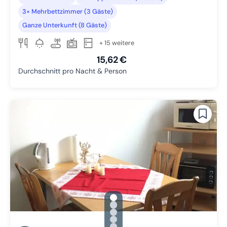
3× Mehrbettzimmer (3 Gäste)
Ganze Unterkunft (8 Gäste)
+ 15 weitere
15,62 €
Durchschnitt pro Nacht & Person
gallery.slide_selector
Zu Slide 1 wechseln
Zu Slide 2 wechseln
Zu Slide 3 wechseln