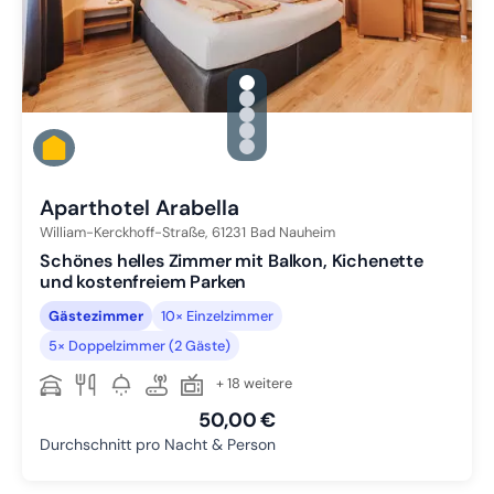
gallery.slide_selector
Zu Slide 1 wechseln
Zu Slide 2 wechseln
Zu Slide 3 wechseln
Zu Slide 4 wechseln
Zu Slide 5 wechseln
Aparthotel Arabella
William-Kerckhoff-Straße,
61231
Bad Nauheim
Schönes helles Zimmer mit Balkon, Kichenette
und kostenfreiem Parken
Gästezimmer
10× Einzelzimmer
5× Doppelzimmer (2 Gäste)
+ 18 weitere
50,00 €
Durchschnitt pro Nacht & Person