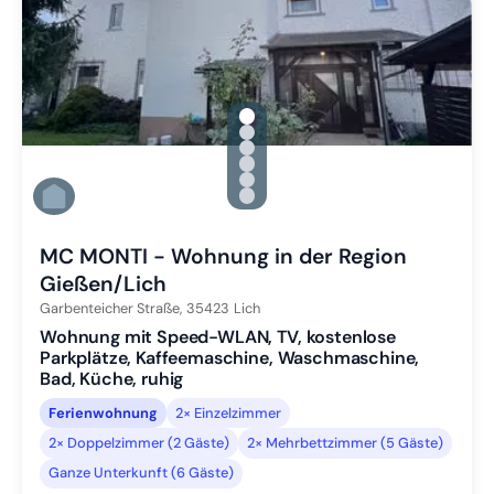
gallery.slide_selector
Zu Slide 1 wechseln
Zu Slide 2 wechseln
Zu Slide 3 wechseln
Zu Slide 4 wechseln
Zu Slide 5 wechseln
Zu Slide 6 wechseln
MC MONTI - Wohnung in der Region
Gießen/Lich
Garbenteicher Straße,
35423
Lich
Wohnung mit Speed-WLAN, TV, kostenlose
Parkplätze, Kaffeemaschine, Waschmaschine,
Bad, Küche, ruhig
Ferienwohnung
2× Einzelzimmer
2× Doppelzimmer (2 Gäste)
2× Mehrbettzimmer (5 Gäste)
Ganze Unterkunft (6 Gäste)