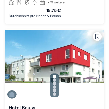
+ 19 weitere
18,75 €
Durchschnitt pro Nacht & Person
gallery.slide_selector
Zu Slide 1 wechseln
Zu Slide 2 wechseln
Zu Slide 3 wechseln
Zu Slide 4 wechseln
Zu Slide 5 wechseln
Zu Slide 6 wechseln
Hotel Beuss