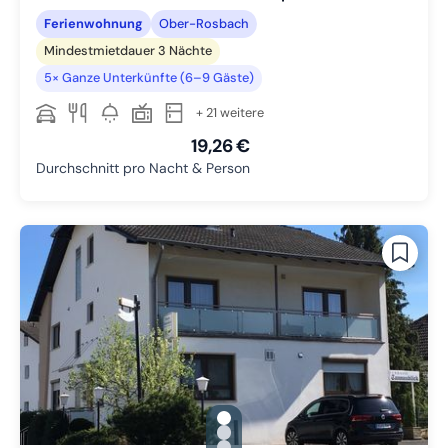
Ferienwohnung
Ober-Rosbach
Mindestmietdauer 3 Nächte
5× Ganze Unterkünfte (6–9 Gäste)
+ 21 weitere
19,26 €
Durchschnitt pro Nacht & Person
gallery.slide_selector
Zu Slide 1 wechseln