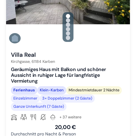
gallery.slide_selector
Zu Slide 1 wechseln
Zu Slide 2 wechseln
Zu Slide 3 wechseln
Zu Slide 4 wechseln
Zu Slide 5 wechseln
Zu Slide 6 wechseln
Villa Real
Kirchgasse,
61184
Karben
Geräumiges Haus mit Balkon und schöner
Aussicht in ruhiger Lage für langfristige
Vermietung
Ferienhaus
Klein-Karben
Mindestmietdauer 2 Nächte
Einzelzimmer
3× Doppelzimmer (2 Gäste)
Ganze Unterkunft (7 Gäste)
+ 37 weitere
20,00 €
Durchschnitt pro Nacht & Person