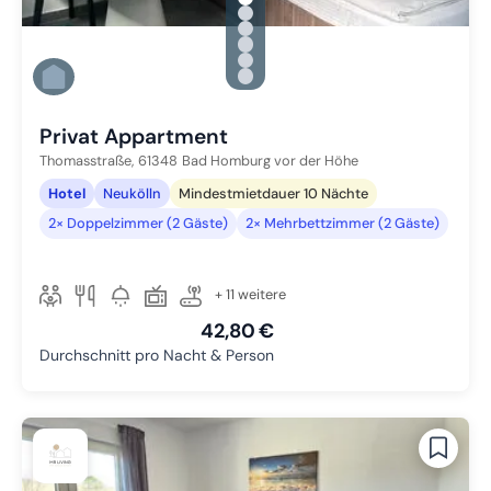
Zu Slide 1 wechseln
Zu Slide 2 wechseln
Zu Slide 3 wechseln
Zu Slide 4 wechseln
Zu Slide 5 wechseln
Zu Slide 6 wechseln
Privat Appartment
Thomasstraße,
61348
Bad Homburg vor der Höhe
Hotel
Neukölln
Mindestmietdauer 10 Nächte
2× Doppelzimmer (2 Gäste)
2× Mehrbettzimmer (2 Gäste)
+ 11 weitere
42,80 €
Durchschnitt pro Nacht & Person