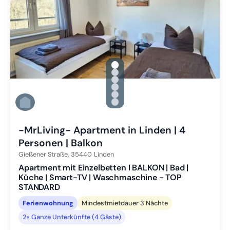
gallery.slide_selector
Zu Slide 1 wechseln
Zu Slide 2 wechseln
Zu Slide 3 wechseln
Zu Slide 4 wechseln
Zu Slide 5 wechseln
Zu Slide 6 wechseln
-MrLiving- Apartment in Linden | 4
Personen | Balkon
Gießener Straße,
35440
Linden
Apartment mit Einzelbetten I BALKON | Bad |
Küche | Smart-TV | Waschmaschine - TOP
STANDARD
Ferienwohnung
Mindestmietdauer 3 Nächte
2× Ganze Unterkünfte (4 Gäste)