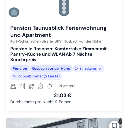
Zu Slide 2 wechseln
Zu Slide 3 wechseln
Zu Slide 4 wechseln
Zu Slide 5 wechseln
Zu Slide 6 wechseln
Pension Taunusblick Ferienwohnung
und Apartment
Kurt-Schumacher-Straße,
61191
Rosbach vor der Höhe
Pension in Rosbach: Komfortable Zimmer mit
Pantry-Küche und WLAN Ab 7 Nächte
Sonderpreis
Pension
Rosbach vor der Höhe
2× Einzelzimmer
4× Doppelzimmer (2 Gäste)
+ 21 weitere
31,03 €
Durchschnitt pro Nacht & Person