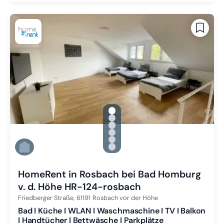
gallery.slide_selector
Zu Slide 1 wechseln
Zu Slide 2 wechseln
Zu Slide 3 wechseln
Zu Slide 4 wechseln
Zu Slide 5 wechseln
Zu Slide 6 wechseln
HomeRent in Rosbach bei Bad Homburg
v. d. Höhe HR-124-rosbach
Friedberger Straße,
61191
Rosbach vor der Höhe
Bad I Küche I WLAN I Waschmaschine I TV I Balkon
I Handtücher I Bettwäsche I Parkplätze