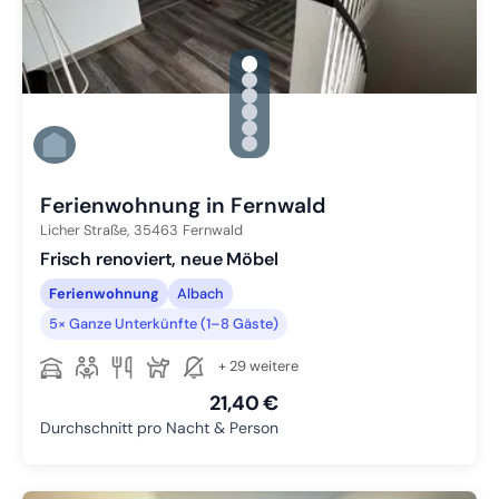
gallery.slide_selector
Zu Slide 1 wechseln
Zu Slide 2 wechseln
Zu Slide 3 wechseln
Zu Slide 4 wechseln
Zu Slide 5 wechseln
Zu Slide 6 wechseln
Ferienwohnung in Fernwald
Licher Straße,
35463
Fernwald
Frisch renoviert, neue Möbel
Ferienwohnung
Albach
5× Ganze Unterkünfte (1–8 Gäste)
+ 29 weitere
21,40 €
Durchschnitt pro Nacht & Person