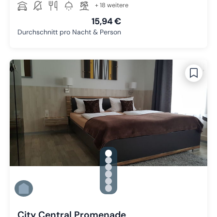
+ 18 weitere
15,94 €
Durchschnitt pro Nacht & Person
gallery.slide_selector
Zu Slide 1 wechseln
Zu Slide 2 wechseln
Zu Slide 3 wechseln
Zu Slide 4 wechseln
Zu Slide 5 wechseln
Zu Slide 6 wechseln
City Central Promenade