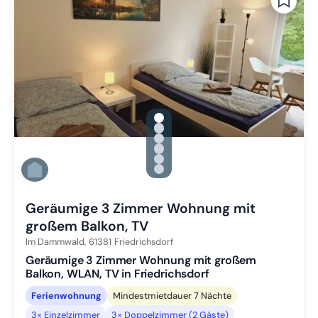
gallery.slide_selector
Zu Slide 1 wechseln
Zu Slide 2 wechseln
Zu Slide 3 wechseln
Zu Slide 4 wechseln
Zu Slide 5 wechseln
Zu Slide 6 wechseln
Geräumige 3 Zimmer Wohnung mit
großem Balkon, TV
Im Dammwald,
61381
Friedrichsdorf
Geräumige 3 Zimmer Wohnung mit großem
Balkon, WLAN, TV in Friedrichsdorf
Ferienwohnung
Mindestmietdauer 7 Nächte
3× Einzelzimmer
3× Doppelzimmer (2 Gäste)