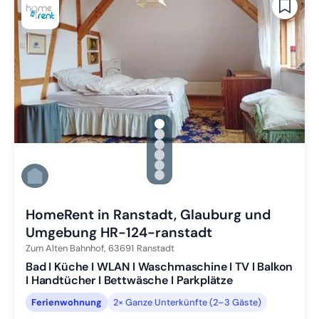
gallery.slide_selector
Zu Slide 1 wechseln
Zu Slide 2 wechseln
Zu Slide 3 wechseln
Zu Slide 4 wechseln
Zu Slide 5 wechseln
Zu Slide 6 wechseln
HomeRent in Ranstadt, Glauburg und
Umgebung HR-124-ranstadt
Zum Alten Bahnhof,
63691
Ranstadt
Bad I Küche I WLAN I Waschmaschine I TV I Balkon
I Handtücher I Bettwäsche I Parkplätze
Ferienwohnung
2× Ganze Unterkünfte (2–3 Gäste)