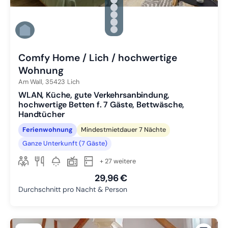
Zu Slide 1 wechseln
Zu Slide 2 wechseln
Zu Slide 3 wechseln
Zu Slide 4 wechseln
Zu Slide 5 wechseln
Zu Slide 6 wechseln
Comfy Home / Lich / hochwertige
Wohnung
Am Wall,
35423
Lich
WLAN, Küche, gute Verkehrsanbindung,
hochwertige Betten f. 7 Gäste, Bettwäsche,
Handtücher
Ferienwohnung
Mindestmietdauer 7 Nächte
Ganze Unterkunft (7 Gäste)
+ 27 weitere
29,96 €
Durchschnitt pro Nacht & Person