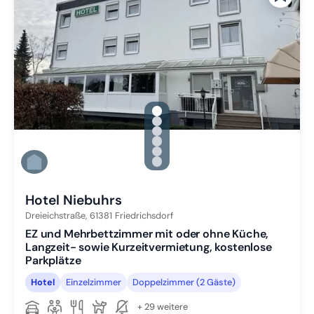
gallery.slide_selector
Zu Slide 1 wechseln
Zu Slide 2 wechseln
Zu Slide 3 wechseln
Zu Slide 4 wechseln
Zu Slide 5 wechseln
Zu Slide 6 wechseln
Hotel Niebuhrs
Dreieichstraße,
61381
Friedrichsdorf
EZ und Mehrbettzimmer mit oder ohne Küche,
Langzeit- sowie Kurzeitvermietung, kostenlose
Parkplätze
Hotel
Einzelzimmer
Doppelzimmer (2 Gäste)
+ 29 weitere