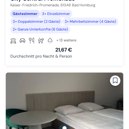
Kaiser-Friedrich-Promenade,
61348
Bad Homburg
Gästezimmer
3× Einzelzimmer
3× Doppelzimmer (2 Gäste)
2× Mehrbettzimmer (4 Gäste)
2× Ganze Unterkünfte (6 Gäste)
+ 13 weitere
21,67 €
Durchschnitt pro Nacht & Person
gallery.slide_selector