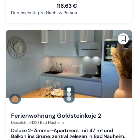
116,63 €
Durchschnitt pro Nacht & Person
gallery.slide_selector
Zu Slide 1 wechseln
Zu Slide 2 wechseln
Zu Slide 3 wechseln
Ferienwohnung Goldsteinkoje 2
Dieselstr.,
61231
Bad Nauheim
Deluxe 2-Zimmer-Apartment mit 47 m² und
Balkon ins Grüne, zentral gelegen in Bad Nauheim.