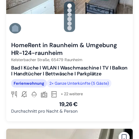
gallery.slide_selector
Zu Slide 1 wechseln
Zu Slide 2 wechseln
Zu Slide 3 wechseln
Zu Slide 4 wechseln
Zu Slide 5 wechseln
Zu Slide 6 wechseln
HomeRent in Raunheim & Umgebung
HR-124-raunheim
Kelsterbacher Straße,
65479
Raunheim
Bad I Küche I WLAN I Waschmaschine I TV I Balkon
I Handtücher I Bettwäsche I Parkplätze
Ferienwohnung
2× Ganze Unterkünfte (5 Gäste)
+ 22 weitere
19,26 €
Durchschnitt pro Nacht & Person