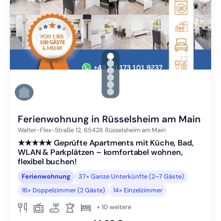
gallery.slide_selector
Zu Slide 1 wechseln
Zu Slide 2 wechseln
Zu Slide 3 wechseln
Zu Slide 4 wechseln
Zu Slide 5 wechseln
Zu Slide 6 wechseln
Ferienwohnung in Rüsselsheim am Main
Walter-Flex-Straße 12,
65428
Rüsselsheim am Main
★★★★★ Geprüfte Apartments mit Küche, Bad,
WLAN & Parkplätzen – komfortabel wohnen,
flexibel buchen!
Ferienwohnung
37× Ganze Unterkünfte (2–7 Gäste)
16× Doppelzimmer (2 Gäste)
14× Einzelzimmer
+ 10 weitere