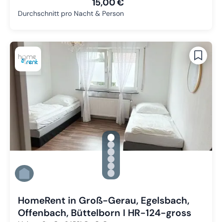
15,00 €
Durchschnitt pro Nacht & Person
gallery.slide_selector
Zu Slide 1 wechseln
Zu Slide 2 wechseln
Zu Slide 3 wechseln
Zu Slide 4 wechseln
Zu Slide 5 wechseln
Zu Slide 6 wechseln
HomeRent in Groß-Gerau, Egelsbach,
Offenbach, Büttelborn I HR-124-gross