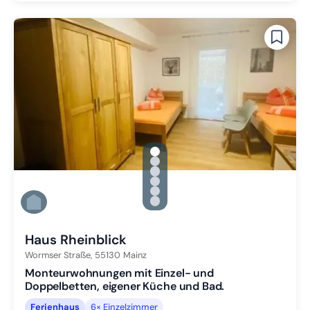
gallery.slide_selector
Zu Slide 1 wechseln
Zu Slide 2 wechseln
Zu Slide 3 wechseln
Zu Slide 4 wechseln
Zu Slide 5 wechseln
Zu Slide 6 wechseln
Haus Rheinblick
Wormser Straße,
55130
Mainz
Monteurwohnungen mit Einzel- und
Doppelbetten, eigener Küche und Bad.
Ferienhaus
6× Einzelzimmer