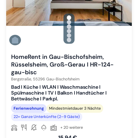
gallery.slide_selector
Zu Slide 1 wechseln
Zu Slide 2 wechseln
Zu Slide 3 wechseln
Zu Slide 4 wechseln
Zu Slide 5 wechseln
Zu Slide 6 wechseln
HomeRent in Gau-Bischofsheim,
Rüsselsheim, Groß-Gerau I HR-124-
gau-bisc
Bergstraße,
55296
Gau-Bischofsheim
Bad I Küche I WLAN I Waschmaschine I
Spülmaschine I TV I Balkon I Handtücher I
Bettwäsche I Parkpl.
Ferienwohnung
Mindestmietdauer 3 Nächte
22× Ganze Unterkünfte (2–9 Gäste)
+ 20 weitere
15,94 €