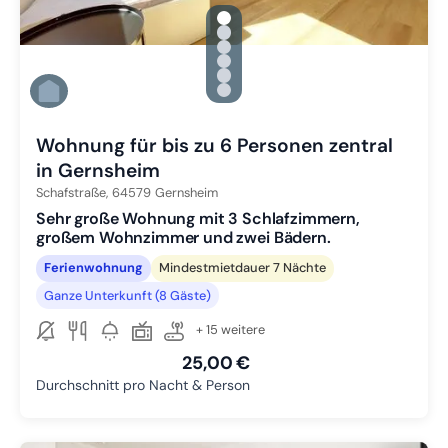
gallery.slide_selector
Zu Slide 1 wechseln
Zu Slide 2 wechseln
Zu Slide 3 wechseln
Zu Slide 4 wechseln
Zu Slide 5 wechseln
Zu Slide 6 wechseln
Wohnung für bis zu 6 Personen zentral
in Gernsheim
Schafstraße,
64579
Gernsheim
Sehr große Wohnung mit 3 Schlafzimmern,
großem Wohnzimmer und zwei Bädern.
Ferienwohnung
Mindestmietdauer 7 Nächte
Ganze Unterkunft (8 Gäste)
+ 15 weitere
25,00 €
Durchschnitt pro Nacht & Person