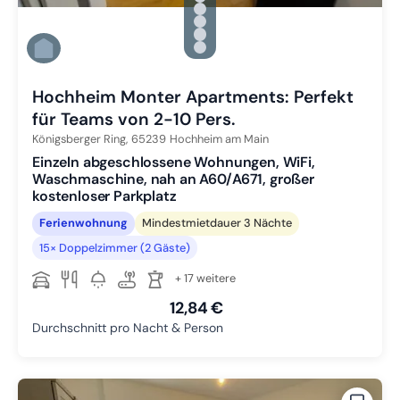
Zu Slide 2 wechseln
Zu Slide 3 wechseln
Zu Slide 4 wechseln
Zu Slide 5 wechseln
Zu Slide 6 wechseln
Hochheim Monter Apartments: Perfekt
für Teams von 2-10 Pers.
Königsberger Ring,
65239
Hochheim am Main
Einzeln abgeschlossene Wohnungen, WiFi,
Waschmaschine, nah an A60/A671, großer
kostenloser Parkplatz
Ferienwohnung
Mindestmietdauer 3 Nächte
15× Doppelzimmer (2 Gäste)
+ 17 weitere
12,84 €
Durchschnitt pro Nacht & Person