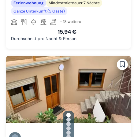
Ferienwohnung
Mindestmietdauer 7 Nächte
Ganze Unterkunft (5 Gäste)
+ 18 weitere
15,94 €
Durchschnitt pro Nacht & Person
gallery.slide_selector
Zu Slide 1 wechseln
Zu Slide 2 wechseln
Zu Slide 3 wechseln
Zu Slide 4 wechseln