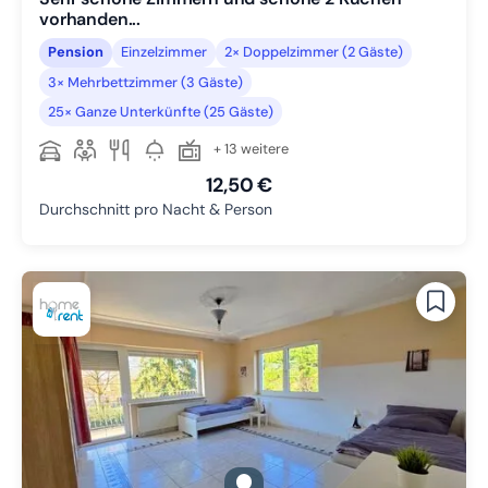
vorhanden...
Pension
Einzelzimmer
2× Doppelzimmer (2 Gäste)
3× Mehrbettzimmer (3 Gäste)
25× Ganze Unterkünfte (25 Gäste)
+ 13 weitere
12,50 €
Durchschnitt pro Nacht & Person
gallery.slide_selector