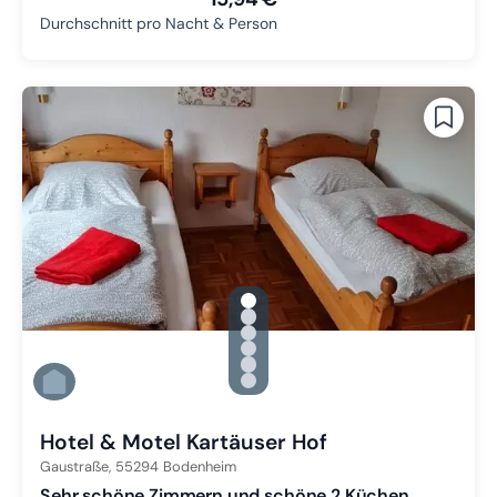
Durchschnitt pro Nacht & Person
gallery.slide_selector
Zu Slide 1 wechseln
Zu Slide 2 wechseln
Zu Slide 3 wechseln
Zu Slide 4 wechseln
Zu Slide 5 wechseln
Zu Slide 6 wechseln
Hotel & Motel Kartäuser Hof
Gaustraße,
55294
Bodenheim
Sehr schöne Zimmern und schöne 2 Küchen