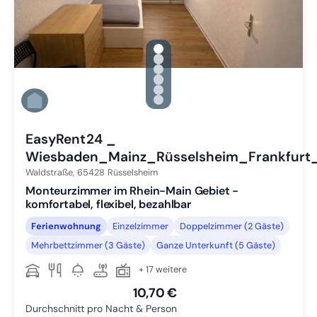
gallery.slide_selector
Zu Slide 1 wechseln
Zu Slide 2 wechseln
Zu Slide 3 wechseln
Zu Slide 4 wechseln
Zu Slide 5 wechseln
Zu Slide 6 wechseln
EasyRent24 _
Wiesbaden_Mainz_Rüsselsheim_Frankfurt
Waldstraße,
65428
Rüsselsheim
Monteurzimmer im Rhein-Main Gebiet -
komfortabel, flexibel, bezahlbar
Ferienwohnung
Einzelzimmer
Doppelzimmer (2 Gäste)
Mehrbettzimmer (3 Gäste)
Ganze Unterkunft (5 Gäste)
+ 17 weitere
10,70 €
Durchschnitt pro Nacht & Person