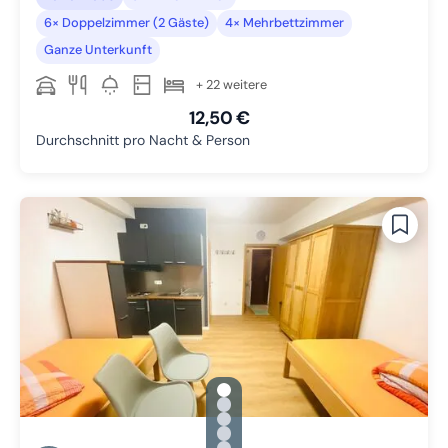
6× Doppelzimmer (2 Gäste)
4× Mehrbettzimmer
Ganze Unterkunft
+ 22 weitere
12,50 €
Durchschnitt pro Nacht & Person
gallery.slide_selector
Zu Slide 1 wechseln
Zu Slide 2 wechseln
Zu Slide 3 wechseln