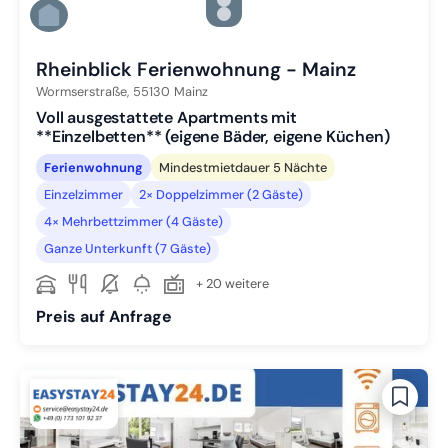
Zu Slide 4 wechseln
Zu Slide 5 wechseln
Zu Slide 6 wechseln
Rheinblick Ferienwohnung - Mainz
Wormserstraße,
55130
Mainz
Voll ausgestattete Apartments mit
**Einzelbetten** (eigene Bäder, eigene Küchen)
Ferienwohnung
Mindestmietdauer 5 Nächte
Einzelzimmer
2× Doppelzimmer (2 Gäste)
4× Mehrbettzimmer (4 Gäste)
Ganze Unterkunft (7 Gäste)
+ 20 weitere
Preis auf Anfrage