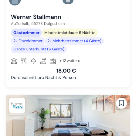
Zu Slide 5 wechseln
Zu Slide 6 wechseln
Werner Stallmann
Außerhalb,
55278
Dolgesheim
Gästezimmer
Mindestmietdauer 5 Nächte
2× Einzelzimmer
2× Mehrbettzimmer (4 Gäste)
Ganze Unterkunft (6 Gäste)
+ 12 weitere
18,00 €
Durchschnitt pro Nacht & Person