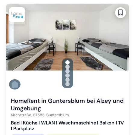
gallery.slide_selector
Zu Slide 1 wechseln
Zu Slide 2 wechseln
Zu Slide 3 wechseln
Zu Slide 4 wechseln
Zu Slide 5 wechseln
Zu Slide 6 wechseln
HomeRent in Guntersblum bei Alzey und
Umgebung
Kirchstraße,
67583
Guntersblum
Bad I Küche I WLAN I Waschmaschine I Balkon I TV
I Parkplatz