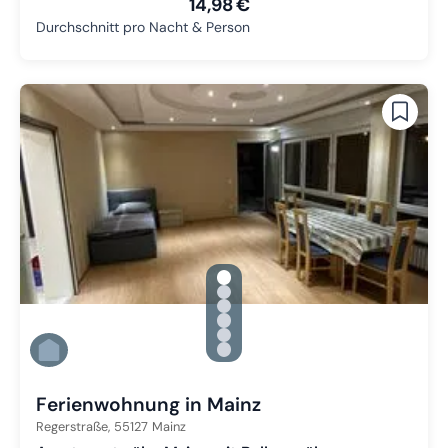
14,98 €
Durchschnitt pro Nacht & Person
gallery.slide_selector
Zu Slide 1 wechseln
Zu Slide 2 wechseln
Zu Slide 3 wechseln
Zu Slide 4 wechseln
Zu Slide 5 wechseln
Zu Slide 6 wechseln
Ferienwohnung in Mainz
Regerstraße,
55127
Mainz