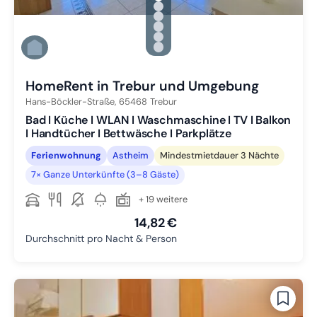
Zu Slide 1 wechseln
Zu Slide 2 wechseln
Zu Slide 3 wechseln
Zu Slide 4 wechseln
Zu Slide 5 wechseln
Zu Slide 6 wechseln
HomeRent in Trebur und Umgebung
Hans-Böckler-Straße,
65468
Trebur
Bad I Küche I WLAN I Waschmaschine I TV I Balkon
I Handtücher I Bettwäsche I Parkplätze
Ferienwohnung
Astheim
Mindestmietdauer 3 Nächte
7× Ganze Unterkünfte (3–8 Gäste)
+ 19 weitere
14,82 €
Durchschnitt pro Nacht & Person