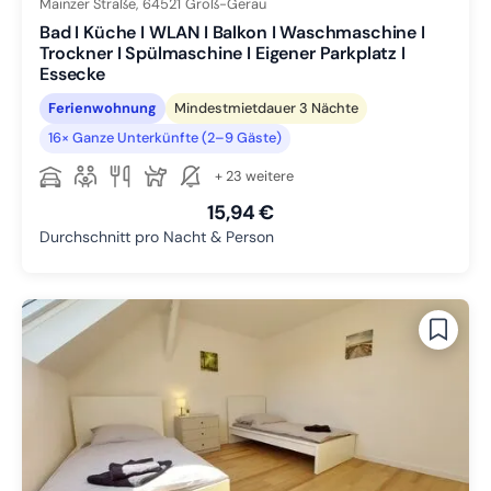
Mainzer Straße,
64521
Groß-Gerau
Bad I Küche I WLAN I Balkon I Waschmaschine I
Trockner I Spülmaschine I Eigener Parkplatz I
Essecke
Ferienwohnung
Mindestmietdauer 3 Nächte
16× Ganze Unterkünfte (2–9 Gäste)
+ 23 weitere
15,94 €
Durchschnitt pro Nacht & Person