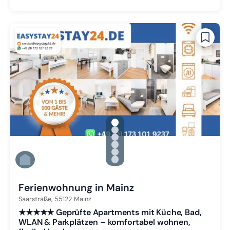
gallery.slide_selector
Zu Slide 1 wechseln
Zu Slide 2 wechseln
Zu Slide 3 wechseln
Zu Slide 4 wechseln
Zu Slide 5 wechseln
Zu Slide 6 wechseln
Ferienwohnung in Mainz
Saarstraße,
55122
Mainz
★★★★★ Geprüfte Apartments mit Küche, Bad,
WLAN & Parkplätzen – komfortabel wohnen,