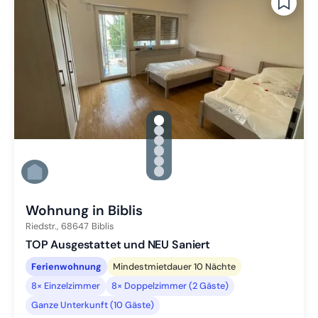
gallery.slide_selector
Zu Slide 1 wechseln
Zu Slide 2 wechseln
Zu Slide 3 wechseln
Zu Slide 4 wechseln
Zu Slide 5 wechseln
Zu Slide 6 wechseln
Wohnung in Biblis
Riedstr.,
68647
Biblis
TOP Ausgestattet und NEU Saniert
Ferienwohnung
Mindestmietdauer 10 Nächte
8× Einzelzimmer
8× Doppelzimmer (2 Gäste)
Ganze Unterkunft (10 Gäste)