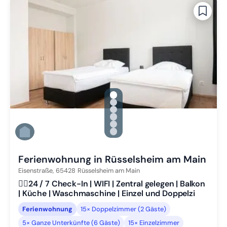
gallery.slide_selector
Zu Slide 1 wechseln
Zu Slide 2 wechseln
Zu Slide 3 wechseln
Zu Slide 4 wechseln
Zu Slide 5 wechseln
Zu Slide 6 wechseln
Ferienwohnung in Rüsselsheim am Main
Eisenstraße,
65428
Rüsselsheim am Main
👷‍♂️24 / 7 Check-In | WIFI | Zentral gelegen | Balkon
| Küche | Waschmaschine | Einzel und Doppelzi
Ferienwohnung
15× Doppelzimmer (2 Gäste)
5× Ganze Unterkünfte (6 Gäste)
15× Einzelzimmer