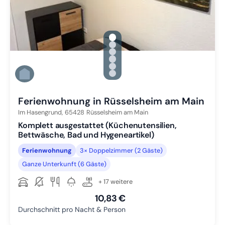
gallery.slide_selector
Zu Slide 1 wechseln
Zu Slide 2 wechseln
Zu Slide 3 wechseln
Zu Slide 4 wechseln
Zu Slide 5 wechseln
Zu Slide 6 wechseln
Ferienwohnung in Rüsselsheim am Main
Im Hasengrund,
65428
Rüsselsheim am Main
Komplett ausgestattet (Küchenutensilien,
Bettwäsche, Bad und Hygeneartikel)
Ferienwohnung
3× Doppelzimmer (2 Gäste)
Ganze Unterkunft (6 Gäste)
+ 17 weitere
10,83 €
Durchschnitt pro Nacht & Person