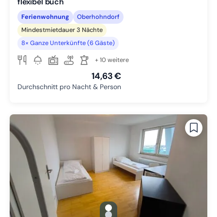
flexibel buch
Ferienwohnung
Oberhohndorf
Mindestmietdauer 3 Nächte
8× Ganze Unterkünfte (6 Gäste)
+ 10 weitere
14,63 €
Durchschnitt pro Nacht & Person
gallery.slide_selector
Zu Slide 1 wechseln