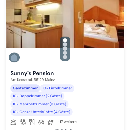
gallery.slide_selector
Zu Slide 1 wechseln
Zu Slide 2 wechseln
Zu Slide 3 wechseln
Zu Slide 4 wechseln
Zu Slide 5 wechseln
Sunny´s Pension
Am Kesseltal,
55129
Mainz
Gästezimmer
10× Einzelzimmer
10× Doppelzimmer (2 Gäste)
10× Mehrbettzimmer (3 Gäste)
10× Ganze Unterkünfte (4 Gäste)
+ 17 weitere