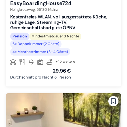
EasyBoardingHouse724
Heiligkreuzweg,
55130
Mainz
Kostenfreies WLAN, voll ausgestattete Küche,
ruhige Lage, Streaming-TV,
Gemeinschaftsbad,gute ÖPNV
Pension
Mindestmietdauer 3 Nächte
6× Doppelzimmer (2 Gäste)
4× Mehrbettzimmer (3–4 Gäste)
+ 15 weitere
29,96 €
Durchschnitt pro Nacht & Person