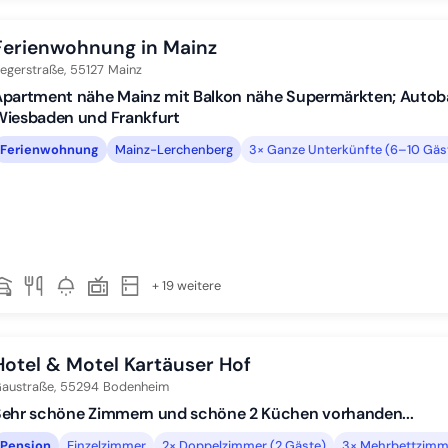
Ferienwohnung in Mainz
egerstraße,
55127
Mainz
partment nähe Mainz mit Balkon nähe Supermärkten; Autoba
Wiesbaden und Frankfurt
Ferienwohnung
Mainz-Lerchenberg
3× Ganze Unterkünfte (6–10 Gäs
+ 19 weitere
Hotel & Motel Kartäuser Hof
austraße,
55294
Bodenheim
Sehr schöne Zimmern und schöne 2 Küchen vorhanden...
Pension
Einzelzimmer
2× Doppelzimmer (2 Gäste)
3× Mehrbettzimm