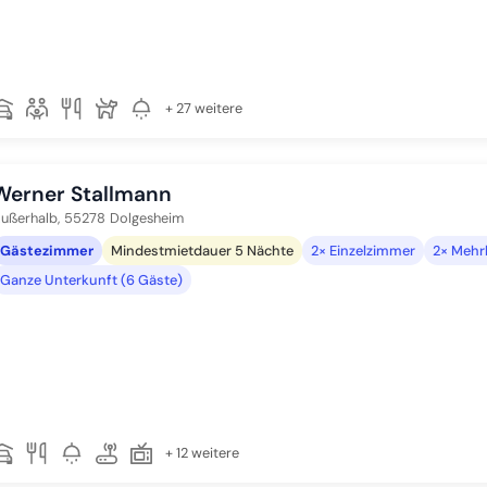
+ 27 weitere
Werner Stallmann
ußerhalb,
55278
Dolgesheim
Gästezimmer
Mindestmietdauer 5 Nächte
2× Einzelzimmer
2× Mehr
Ganze Unterkunft (6 Gäste)
+ 12 weitere