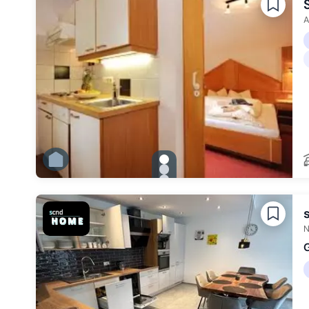
Zu Slide 5 wechseln
Zu Slide 6 wechseln
A
gallery.slide_selector
Zu Slide 1 wechseln
Zu Slide 2 wechseln
Zu Slide 3 wechseln
Zu Slide 4 wechseln
Zu Slide 5 wechseln
N
G