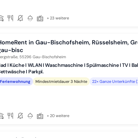
+ 23 weitere
HomeRent in Gau-Bischofsheim, Rüsselsheim, G
gau-bisc
ergstraße,
55296
Gau-Bischofsheim
ad I Küche I WLAN I Waschmaschine I Spülmaschine I TV I Bal
ettwäsche I Parkpl.
Ferienwohnung
Mindestmietdauer 3 Nächte
22× Ganze Unterkünfte 
+ 20 weitere