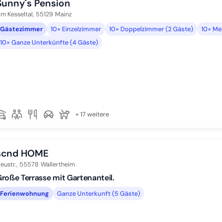
Sunny´s Pension
m Kesseltal,
55129
Mainz
Gästezimmer
10× Einzelzimmer
10× Doppelzimmer (2 Gäste)
10× Me
10× Ganze Unterkünfte (4 Gäste)
+ 17 weitere
scnd HOME
eustr.,
55578
Wallertheim
roße Terrasse mit Gartenanteil.
Ferienwohnung
Ganze Unterkunft (5 Gäste)