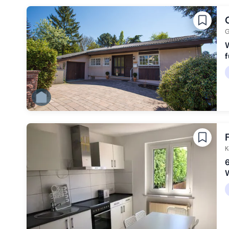
G
W
K
6