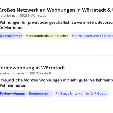
Großes Netzwerk an Wohnungen in Wörrstadt &
utenbergstr.,
55286
Wörrstadt
ohnungen für privat oder geschäflich zu vermieten. Bevorz
für Monteure
Gästezimmer
Mindestmietdauer 4 Nächte
Ganze Unterkunft (5 Gäste
Ferienwohnung in Wörrstadt
egelbahnstrasse,
55286
Wörrstadt
 freundliche Monteurwohnungen mit sehr guter Verkehrsanbi
Wohneinheiten
Ferienwohnung
Rommersheim
7× Ganze Unterkünfte (2–7 Gäste)