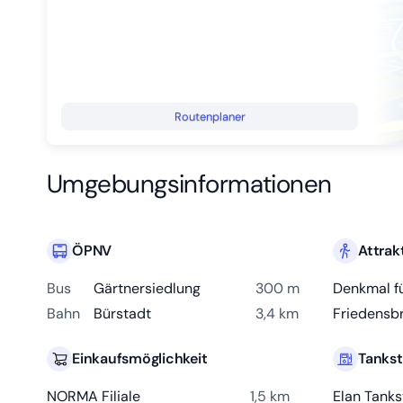
Routenplaner
Umgebungsinformationen
ÖPNV
Attrak
Bus
Gärtnersiedlung
300 m
Bahn
Bürstadt
3,4 km
Friedensb
Einkaufsmöglichkeit
Tankst
NORMA Filiale
1,5 km
Elan Tanks