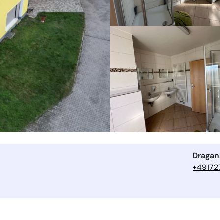
Dragana
+49172