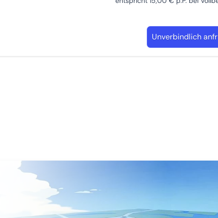
entspricht 15,00 € p.P. bei Voll
Unverbindlich anf