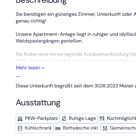
Sie benötigen ein günstiges Zimmer, Unterkunft oder 
genau richtig!
Unsere Apartment-Anlage liegt in ruhiger und idyllis
Waldspaziergängen genießen.
Sie finden eine hervorragende Autobahnanbindung 
Biblis-Bürstadt-Viernheim und Darmstadt vor. Schon 
öffentlichem Gelände zur Verfügung. Ein Telefon ist i
Mehr lesen
Ihre Kommunikation einen Internet-Zugang über WLAN z
—
Problem! Eine Küchenvollaustattung und Grillmöglichke
Diese Unterkunft begrüßt seit dem 31.08.2023 Mieter 
gelegenen Supermärkten vornehmen. Extrakosten für H
diese Extras selbstverständlich im Preis enthalten.
Ausstattung
Ausstattung
PKW-Parkplatz
Ruhige Lage
Kochmöglich­
Kühl­schrank
Bettwäsche inkl.
Gemeinscha