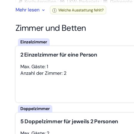
Kochutensilien
LKW-Parkplatz
Getrennte 
Alle Apartments verfügen über eine komplett ausgesa
Mehr lesen
Welche Ausstattung fehlt?
Wasch­maschine
Badewanne sowie WC. Kostenlose Parkplätze für PKW 
Zimmer und Betten
2 Einzelzimmer für eine Person
Max. Gäste: 1
Anzahl der Zimmer: 2
5 Doppelzimmer für jeweils 2 Personen
Max. Gäste: 2