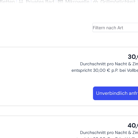
Betten
Privates Bad
Mikro­welle
Grillmöglich­keit
ttete Küche, einen Sat-Fernseher und ein Bad mit Dusche un
und LKW sind vorhanden.
30
Durchschnitt pro Nacht & Z
entspricht 30,00 € p.P. bei Voll
Unverbindlich anf
40
Durchschnitt pro Nacht & Z