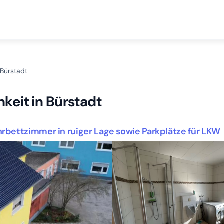
Bürstadt
keit in Bürstadt
rbettzimmer in ruiger Lage sowie Parkplätze für LKW