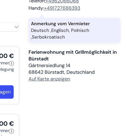
Telefon:
+4962066068
d/oder
Handy:
+491727686393
Anmerkung vom Vermieter
Deutsch ,Englisch, Polnisch
,Serbokroatisch
Ferienwohnung mit Grillmöglichkeit in
,00 €
Bürstadt
immer
Gärtnersiedlung 14
belegung
68642
Bürstadt, Deutschland
Auf Karte anzeigen
ragen
,00 €
immer