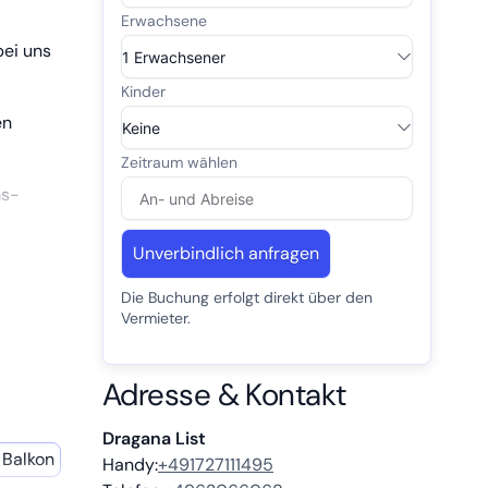
bei uns
en
ms-
hnen für
Unverbindlich anfragen
ein
ahe
Die Buchung erfolgt direkt über den
uns sind
Vermieter.
Adresse & Kontakt
Dragana List
Balkon
Handy:
+491727111495