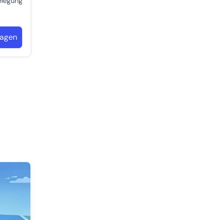
belegung
ragen