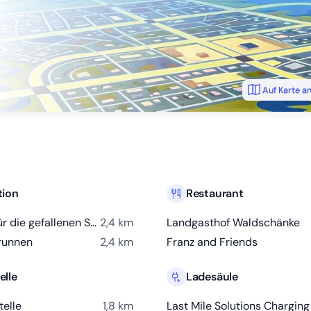
Auf Karte a
tion
Restaurant
Denkmal für die gefallenen Soldaten in den Weltkriegen
2,4 km
Landgasthof Waldschänke
runnen
2,4 km
Franz and Friends
elle
Ladesäule
telle
1,8 km