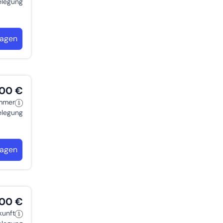
belegung
ragen
,00 €
immer
belegung
ragen
,00 €
kunft