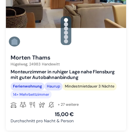
gallery.slide_selector
Zu Slide 1 wechseln
Zu Slide 2 wechseln
Zu Slide 3 wechseln
Zu Slide 4 wechseln
Zu Slide 5 wechseln
Zu Slide 6 wechseln
Morten Thams
Hügelweg,
24983
Handewitt
Monteurzimmer in ruhiger Lage nahe Flensburg
mit guter Autobahnanbindung
Ferienwohnung
Haurup
Mindestmietdauer 3 Nächte
14× Mehrbettzimmer
+ 27 weitere
15,00 €
Durchschnitt pro Nacht & Person