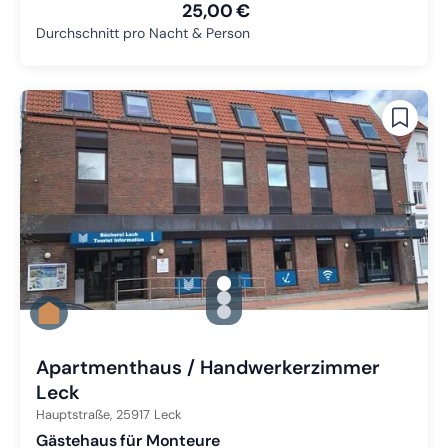
25,00 €
Durchschnitt pro Nacht & Person
gallery.slide_selector
Zu Slide 1 wechseln
Zu Slide 2 wechseln
Zu Slide 3 wechseln
Apartmenthaus / Handwerkerzimmer
Leck
Hauptstraße,
25917
Leck
Gästehaus für Monteure