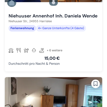
Zu Slide 2 wechseln
Zu Slide 3 wechseln
Niehuuser Annenhof Inh. Daniela Wende
Niehuuser Str.,
24955
Harrislee
Ferienwohnung
4× Ganze Unterkünfte (4 Gäste)
+ 6 weitere
15,00 €
Durchschnitt pro Nacht & Person