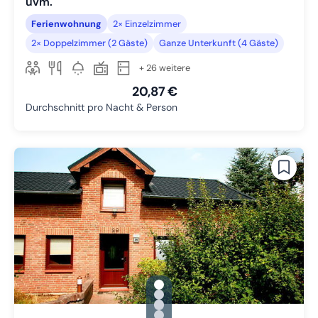
uvm.
Ferienwohnung
2× Einzelzimmer
2× Doppelzimmer (2 Gäste)
Ganze Unterkunft (4 Gäste)
+ 26 weitere
20,87 €
Durchschnitt pro Nacht & Person
gallery.slide_selector
Zu Slide 1 wechseln
Zu Slide 2 wechseln
Zu Slide 3 wechseln