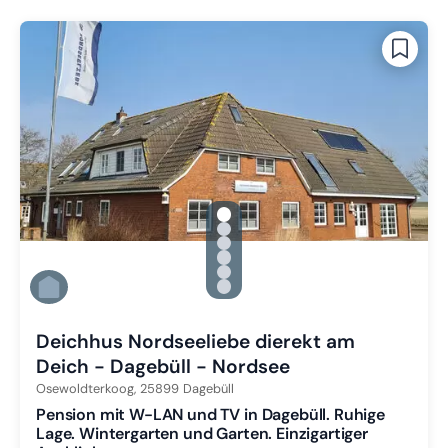
gallery.slide_selector
Zu Slide 1 wechseln
Zu Slide 2 wechseln
Zu Slide 3 wechseln
Zu Slide 4 wechseln
Zu Slide 5 wechseln
Zu Slide 6 wechseln
Deichhus Nordseeliebe dierekt am
Deich - Dagebüll - Nordsee
Osewoldterkoog,
25899
Dagebüll
Pension mit W-LAN und TV in Dagebüll. Ruhige
Lage. Wintergarten und Garten. Einzigartiger