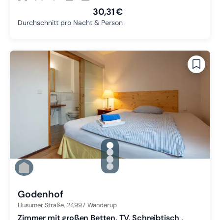
30,31 €
Durchschnitt pro Nacht & Person
gallery.slide_selector
Zu Slide 1 wechseln
Zu Slide 2 wechseln
Zu Slide 3 wechseln
Zu Slide 4 wechseln
Godenhof
Husumer Straße,
24997
Wanderup
Zimmer mit großen Betten, TV, Schreibtisch ,