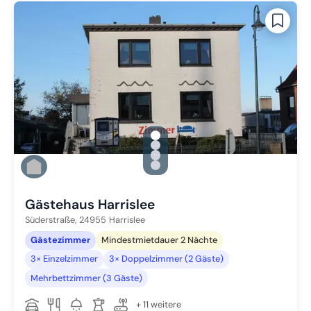
gallery.slide_selector
Zu Slide 1 wechseln
Zu Slide 2 wechseln
Zu Slide 3 wechseln
Zu Slide 4 wechseln
Gästehaus Harrislee
Süderstraße,
24955
Harrislee
Gästezimmer
Mindestmietdauer 2 Nächte
3× Einzelzimmer
3× Doppelzimmer (2 Gäste)
Mehrbettzimmer (3 Gäste)
+ 11 weitere