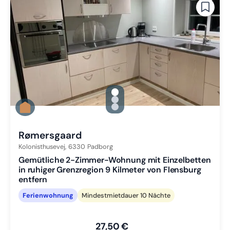
gallery.slide_selector
Zu Slide 1 wechseln
Zu Slide 2 wechseln
Zu Slide 3 wechseln
Rømersgaard
Kolonisthusevej,
6330
Padborg
Gemütliche 2-Zimmer-Wohnung mit Einzelbetten
in ruhiger Grenzregion 9 Kilmeter von Flensburg
entfern
Ferienwohnung
Mindestmietdauer 10 Nächte
27,50 €