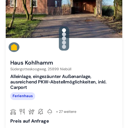
gallery.slide_selector
Zu Slide 1 wechseln
Zu Slide 2 wechseln
Zu Slide 3 wechseln
Zu Slide 4 wechseln
Zu Slide 5 wechseln
Haus Kohlhamm
Südergotteskoogweg,
25899
Niebüll
Alleinlage, eingezäunter Außenanlage,
ausreichend PKW-Abstellmöglichkeiten, inkl.
Carport
Ferienhaus
+ 27 weitere
Preis auf Anfrage