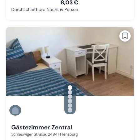
8,03 €
Durchschnitt pro Nacht & Person
gallery.slide_selector
Zu Slide 1 wechseln
Zu Slide 2 wechseln
Zu Slide 3 wechseln
Zu Slide 4 wechseln
Zu Slide 5 wechseln
Zu Slide 6 wechseln
Gästezimmer Zentral
Schleswiger Straße,
24941
Flensburg