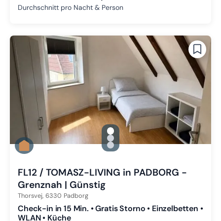
Durchschnitt pro Nacht & Person
gallery.slide_selector
Zu Slide 1 wechseln
Zu Slide 2 wechseln
Zu Slide 3 wechseln
FL12 / TOMASZ-LIVING in PADBORG -
Grenznah | Günstig
Thorsvej,
6330
Padborg
Check-in in 15 Min. • Gratis Storno • Einzelbetten •
WLAN • Küche