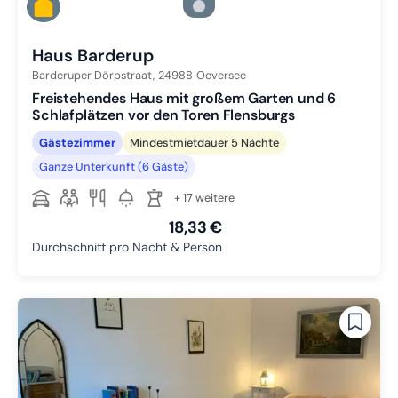
Zu Slide 4 wechseln
Zu Slide 5 wechseln
Haus Barderup
Barderuper Dörpstraat,
24988
Oeversee
Freistehendes Haus mit großem Garten und 6
Schlafplätzen vor den Toren Flensburgs
Gästezimmer
Mindestmietdauer 5 Nächte
Ganze Unterkunft (6 Gäste)
+ 17 weitere
18,33 €
Durchschnitt pro Nacht & Person