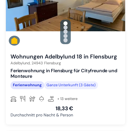
gallery.slide_selector
Zu Slide 1 wechseln
Zu Slide 2 wechseln
Zu Slide 3 wechseln
Zu Slide 4 wechseln
Zu Slide 5 wechseln
Wohnungen Adelbylund 18 in Flensburg
Adelbylund,
24943
Flensburg
Ferienwohnung in Flensburg für Cityfreunde und
Monteure
Ferienwohnung
Ganze Unterkunft (3 Gäste)
+ 13 weitere
18,33 €
Durchschnitt pro Nacht & Person