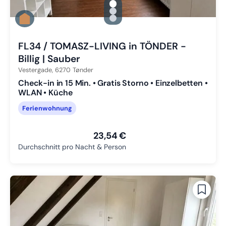
gallery.slide_selector
Zu Slide 1 wechseln
Zu Slide 2 wechseln
Zu Slide 3 wechseln
FL34 / TOMASZ-LIVING in TÖNDER -
Billig | Sauber
Vestergade,
6270
Tønder
Check-in in 15 Min. • Gratis Storno • Einzelbetten •
WLAN • Küche
Ferienwohnung
23,54 €
Durchschnitt pro Nacht & Person