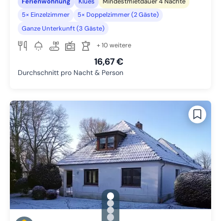
Ferienwohnung
Klues
Mindestmietdauer 4 Nächte
5× Einzelzimmer
5× Doppelzimmer (2 Gäste)
Ganze Unterkunft (3 Gäste)
+ 10 weitere
16,67 €
Durchschnitt pro Nacht & Person
gallery.slide_selector
Zu Slide 1 wechseln
Zu Slide 2 wechseln
Zu Slide 3 wechseln