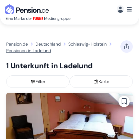
☰
Eine Marke der
Mediengruppe
Pension.de
Deutschland
Schleswig-Holstein
Pensionen in Ladelund
1 Unterkunft in Ladelund
Filter
Karte