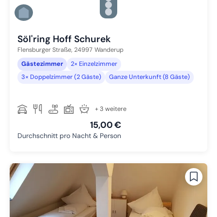
Zu Slide 4 wechseln
Zu Slide 5 wechseln
Zu Slide 6 wechseln
Söl'ring Hoff Schurek
Flensburger Straße,
24997
Wanderup
Gästezimmer
2× Einzelzimmer
3× Doppelzimmer (2 Gäste)
Ganze Unterkunft (8 Gäste)
+ 3 weitere
15,00 €
Durchschnitt pro Nacht & Person