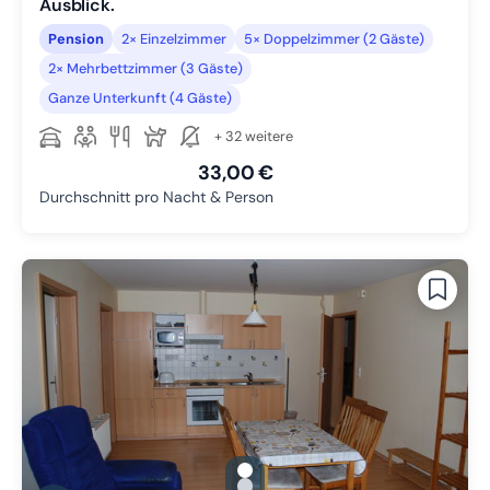
Ausblick.
Pension
2× Einzelzimmer
5× Doppelzimmer (2 Gäste)
2× Mehrbettzimmer (3 Gäste)
Ganze Unterkunft (4 Gäste)
+ 32 weitere
33,00 €
Durchschnitt pro Nacht & Person
gallery.slide_selector
Zu Slide 1 wechseln