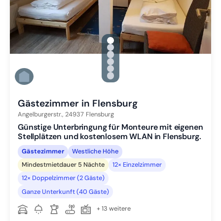
gallery.slide_selector
Zu Slide 1 wechseln
Zu Slide 2 wechseln
Zu Slide 3 wechseln
Zu Slide 4 wechseln
Zu Slide 5 wechseln
Zu Slide 6 wechseln
Gästezimmer in Flensburg
Angelburgerstr.,
24937
Flensburg
Günstige Unterbringung für Monteure mit eigenen
Stellplätzen und kostenlosem WLAN in Flensburg.
Gästezimmer
Westliche Höhe
Mindestmietdauer 5 Nächte
12× Einzelzimmer
12× Doppelzimmer (2 Gäste)
Ganze Unterkunft (40 Gäste)
+ 13 weitere