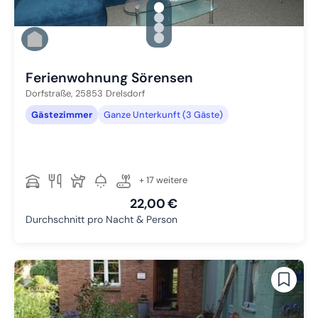
gallery.slide_selector
Zu Slide 1 wechseln
Zu Slide 2 wechseln
Zu Slide 3 wechseln
Zu Slide 4 wechseln
Ferienwohnung Sörensen
Dorfstraße,
25853
Drelsdorf
Gästezimmer
Ganze Unterkunft (3 Gäste)
+ 17 weitere
22,00 €
Durchschnitt pro Nacht & Person