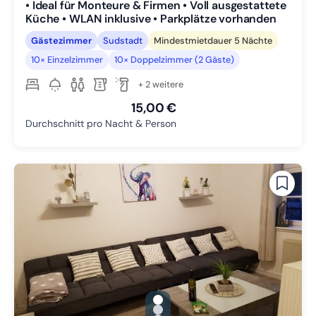
• Ideal für Monteure & Firmen • Voll ausgestattete
Küche • WLAN inklusive • Parkplätze vorhanden
Gästezimmer
Sudstadt
Mindestmietdauer 5 Nächte
10× Einzelzimmer
10× Doppelzimmer (2 Gäste)
+ 2 weitere
15,00 €
Durchschnitt pro Nacht & Person
gallery.slide_selector
Zu Slide 1 wechseln