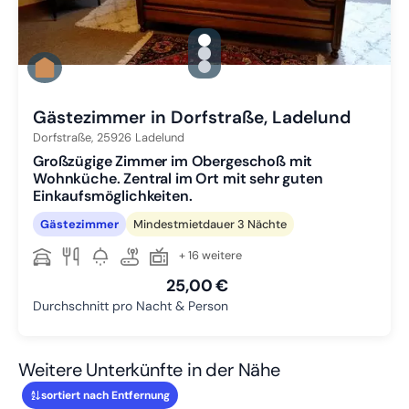
gallery.slide_selector
Zu Slide 1 wechseln
Zu Slide 2 wechseln
Zu Slide 3 wechseln
Gästezimmer in Dorfstraße, Ladelund
Dorfstraße,
25926
Ladelund
Großzügige Zimmer im Obergeschoß mit
Wohnküche. Zentral im Ort mit sehr guten
Einkaufsmöglichkeiten.
Gästezimmer
Mindestmietdauer 3 Nächte
+ 16 weitere
25,00 €
Durchschnitt pro Nacht & Person
Weitere Unterkünfte in der Nähe
sortiert nach Entfernung