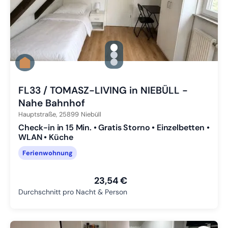
gallery.slide_selector
Zu Slide 1 wechseln
Zu Slide 2 wechseln
Zu Slide 3 wechseln
FL33 / TOMASZ-LIVING in NIEBÜLL -
Nahe Bahnhof
Hauptstraße,
25899
Niebüll
Check-in in 15 Min. • Gratis Storno • Einzelbetten •
WLAN • Küche
Ferienwohnung
23,54 €
Durchschnitt pro Nacht & Person