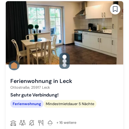
gallery.slide_selector
Zu Slide 1 wechseln
Zu Slide 2 wechseln
Zu Slide 3 wechseln
Ferienwohnung in Leck
Ottostraße,
25917
Leck
Sehr gute Verbindung!
Ferienwohnung
Mindestmietdauer 5 Nächte
+ 16 weitere