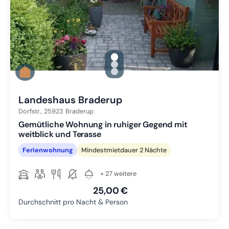
gallery.slide_selector
Zu Slide 1 wechseln
Zu Slide 2 wechseln
Zu Slide 3 wechseln
Landeshaus Braderup
Dorfstr.,
25923
Braderup
Gemütliche Wohnung in ruhiger Gegend mit
weitblick und Terasse
Ferienwohnung
Mindestmietdauer 2 Nächte
+ 27 weitere
25,00 €
Durchschnitt pro Nacht & Person